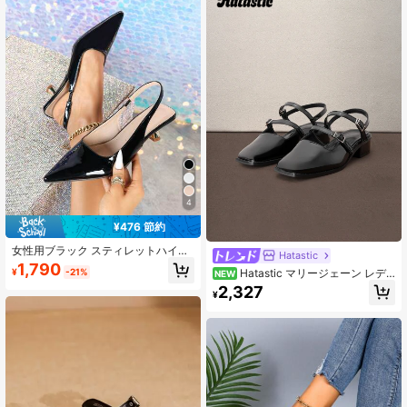
4
¥476 節約
女性用ブラック スティレットハイヒ
Hatastic
ール ファッション尖った先端 フォー
1,790
Hatastic マリージェーン レデ
¥
-21%
NEW
マル ハイヒール ファッショナブルな
ィース クローズドトゥ ヒールサンダ
アンクルストラップ ハイヒール
2,327
¥
ル、エレガント、ウィメンズパンプ
ス、バレエシューズ