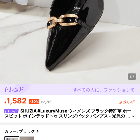
1/7
1,582
-30%
残り3日
¥
¥2,260
SHUZIA #LuxuryMuse ウィメンズ ブラック特許革 ホー
スビット ポインテッドトゥ スリングバック パンプス - 光沢の
ある、シック&エレガントなデザイナールック
カラー: ブラック