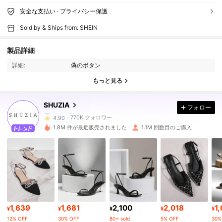
安全な支払い · プライバシー保護
Sold by & Ships from: SHEIN
製品詳細
770K フォロワー
4.90
詳細:
偽のボタン
もっと見る
770K フォロワー
4.90
SHUZIA
フォロー
770K フォロワー
4.90
1.8M 件が最近販売されました
1.1M 回数目のご購入
770K フォロワー
4.90
770K フォロワー
4.90
1,639
1,681
2,100
2,018
1
770K フォロワー
4.90
¥
¥
¥
¥
¥
12% OFF
30% OFF
80+ sold
5% OFF
30%