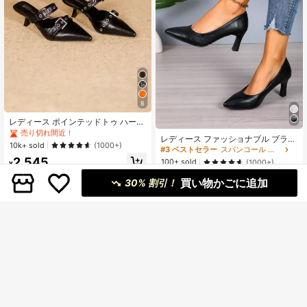
#1 ベストセラー
プレーン 女性用パンプス
8
売り切れ間近！
#1 ベストセラー
#1 ベストセラー
プレーン 女性用パンプス
プレーン 女性用パンプス
レディース ポインテッドトゥ ハーフ
スリッポン ファッション シルバー
売り切れ間近！
売り切れ間近！
レディース ファッショナブル ブラッ
ハイヒール ミュールシューズ スティ
#1 ベストセラー
プレーン 女性用パンプス
10k+ sold
(1000+)
ク プラスサイズ ハイヒール、パーテ
#3 ベストセラー
スパンコール 女性用パンプス
レットヒール
売り切れ間近！
ィーシューズ、レザー素材、セクシ
2,545
100+ sold
(1000+)
¥
ーなスリムヒール バレンタイン、レ
1,423
ディースパンプス、エレガント
買い物かごに追加
¥
-27%
残り3日
30% 割引！