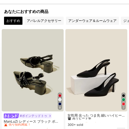
770K フォロワー
4.90
あなたにおすすめの商品
おすすめ
アパレルアクセサリー
アンダーウェア＆ルームウェア
ジ
770K フォロワー
4.90
770K フォロワー
4.90
770K フォロワー
4.90
770K フォロワー
4.90
9
7
#8 ベストセラー
ビジネスカジュアル 女性用パンプス
高リピート率
女性用 尖った つま先 細いハイヒー
#ポインテッドトゥ
#1 ベストセラー
細ストラップ レディースパンプス
ル スリングバック バックレス パン
#8 ベストセラー
#8 ベストセラー
ビジネスカジュアル 女性用パンプス
ビジネスカジュアル 女性用パンプス
売り切れ間近！
ManLuZi レディース ブラック ポイ
プス、ブラックスエード 春夏 通気性
300+ sold
高リピート率
高リピート率
ンテッドトゥ シングルストラップ チ
#1 ベストセラー
#1 ベストセラー
細ストラップ レディースパンプス
細ストラップ レディースパンプス
抜群 ハイヒール、エレガント