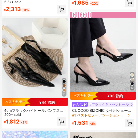
ャンキーヒール ハイヒールシューズ
#8 ベストセラー
ビジネスカジュアル 女性用パンプス
1,685
6.3k+ sold
売り切れ間近！
売り切れ間近！
¥
-20%
エレガント ポインテッドトゥ フォー
高リピート率
#1 ベストセラー
細ストラップ レディースパンプス
2,313
マル ハイヒールシューズ ファッショ
¥
-3%
売り切れ間近！
ナブル スリングバック ハイヒールシ
ューズ
10
16
¥33 節約
¥44 節約
#ブラックキトゥンヒール
4cmブラックハイヒールパンプス、
CUCCOO BIZCHIC 女性用シューズ
尖った先端パーティードレスシュー
200+ sold
ポインテッドトゥ スリムラインヒー
#3 ベストセラー
バケーション 女性用パンプス
ズ、スリッポンスティレット、女性
ル ブラック ファッションベーシック
1,812
1,531
¥
-2%
用尖った先端ハイヒール、キトゥン
デイリー 多用途 通勤 仕事 ショッピ
¥
-2%
ヒール、エレガント
ング レディース ハイヒール シュー
ズ スリングバック スリングバックシ
ューズ 女性靴