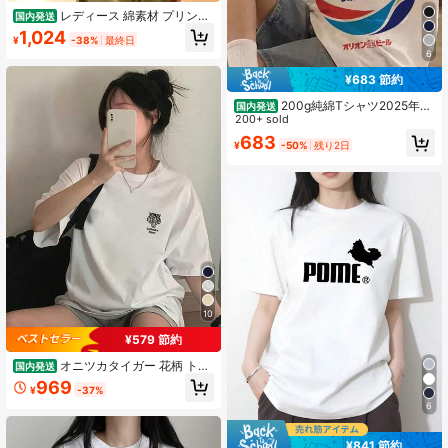
レディース 綿素材 プリント
国内発送
柄 半袖 T シャツ クルーネック カジ
1,024
¥
-38%
最終日
ュアル 柔らか肌触り 通気性良好 夏
6
新作 普段着 通勤着 おしゃれデイリ
ーカジュアルトップス
¥683 節約
200g純綿Tシャツ2025年夏
国内発送
レディース新作半袖純綿ホリデー柄
200+ sold
半袖丸首カップル着用小シャツトッ
683
¥
-50%
残り2日
プス
10
¥579 節約
オニツカタイガー 花柄 トラ
国内発送
T シャツ レディース 半袖 綿 ホワイ
969
¥
-37%
ト オーバーサイズ カジュアル おし
6
ゃれ
¥841 節約