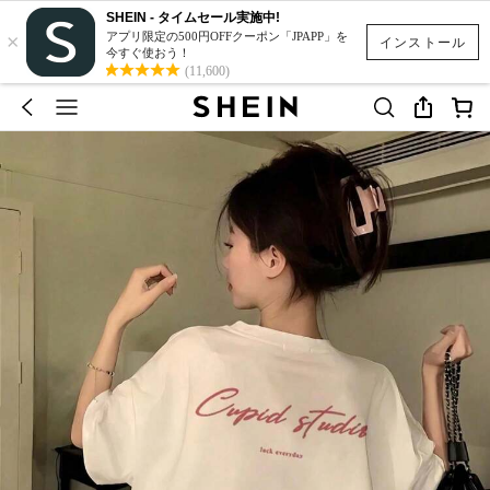
SHEIN - タイムセール実施中!
×
アプリ限定の500円OFFクーポン「JPAPP」を
インストール
今すぐ使おう！
(11,600)