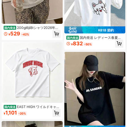
200g純綿tシャツ2026年夏
国内発送
¥818 節約
レディース新品半袖純綿少女柄プリ
529
¥
-42%
ント半袖丸首カップルが着る丸首レ
国内発送 レディース春夏新
国内発送
ディーストップス
作 ユニークデザイン ファッションプ
832
¥
-50%
リント ラウンドネック カジュアル万
能 ティーンガール風 200g コットン
半袖 T シャツ 着心地抜群
EAST HIGH ワイルドキャッ
国内発送
ツ Tシャツ - カレッジ風ロゴ 半袖 綿
1,101
¥
-20%
100% 通気性抜群 柔らか素材 夏服 カ
ジュアル スポーツ 運動会 部活 チー
ムウェア お揃い ペアルック プレゼ
ント メンズ レディース