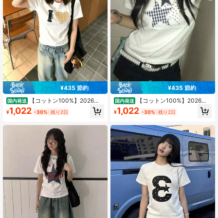
37 フォロワー
4.69
37 フォロワー
4.69
¥435 節約
¥435 節約
【コットン100%】2026夏
【コットン100%】2026夏
国内発送
国内発送
おすすめ新作できますレイヤード ロ
おすすめ新作できますレイヤード ロ
1,022
1,022
¥
-30%
残り2日
¥
-30%
残り2日
ゴtシャツ夏服レディース ファッショ
ゴtシャツ夏服レディース ファッショ
ンtシャツ 半袖オフィスカジュアル
ンtシャツ 半袖オフィスカジュアル
200グラム綿キャラクタープリント
200グラム綿キャラクタープリント
ゆったり白トップスy2kレディース
ゆったり白トップスy2kレディース
トップス 春服 トップス
トップス 春服 トップス