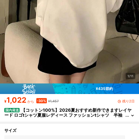
1/11
¥435節約
1,022
-30%
残り2日
¥
¥1,457
から
【コットン100%】2026夏おすすめ新作できますレイヤ
国内発送
ード ロゴtシャツ夏服レディース ファッションtシャツ 半袖
オフィスカジュアル200グラム綿キャラクタープリントゆっ
たり白トップスy2kレディース トップス 春服 トップス
サイズ