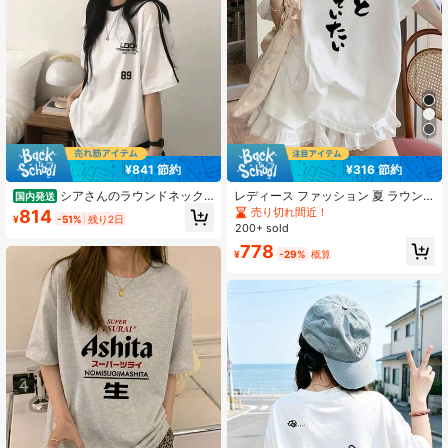
¥841 節約
¥316 節約
シアさんのラウンドネック
レディース ファッション 夏 ラウン
国内発送
カラーブロックルーズプリント半袖T
ドネック ルーズ ミニマリスト 和柄
売り切れ間近！
814
¥
-51%
残り2日
シャツ
半袖Tシャツ カジュアル ホワイト
200+ sold
778
¥
-29%
概算