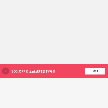
30%OFF＆全品送料無料特典
買い物かごに追加
登録
30% 割引！