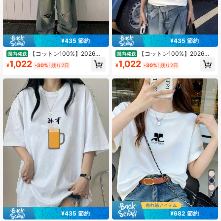
¥435 節約
¥435 節約
【コットン100%】2026夏
【コットン100%】2026夏
国内発送
国内発送
おすすめ新作できますレイヤード ロ
おすすめ新作できますレイヤード ロ
1,022
1,022
¥
-30%
残り2日
¥
-30%
残り2日
ゴtシャツ夏服レディース ファッショ
ゴtシャツ夏服レディース ファッショ
ンtシャツ 半袖オフィスカジュアル
ンtシャツ 半袖オフィスカジュアル
200グラム綿キャラクタープリント
200グラム綿キャラクタープリント
ゆったり白トップスy2kレディース
ゆったり白トップスy2kレディース
トップス 春服 トップス
トップス 春服 トップス
7
¥435 節約
¥682 節約