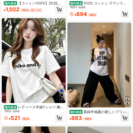
【コットン100%】2026夏
100% コットン ラウンドネ
国内発送
国内発送
おすすめ新作できますレイヤード ロ
ック半袖 T シャツ、夏服レディース
100+ sold
1,022
¥
-30%
残り2日
ゴtシャツ夏服レディース ファッショ
ロゴプリント おしゃれゆったりカジ
694
¥
-50%
ンtシャツ 半袖オフィスカジュアル
ュアルトップス
200グラム綿キャラクタープリント
ゆったり白トップスy2kレディース
トップス 春服 トップス
8
レディース半袖Tシャツ 胸
国内発送
元niko and..ロゴプリント ゆったり
100+ sold
真綿半袖夏の新しいプリン
国内発送
ルーズシルエット ナチュラルカジュ
ト上着のおしゃれでゆったりしたtシ
521
883
¥
-62%
¥
-36%
アル夏トップス
ャツ