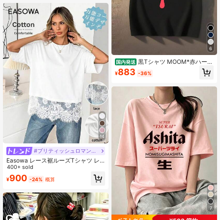
200グラム綿キャラクタープリント
ゆったり白トップスy2kレディース
トップス 春服 トップス
6
黒Tシャツ MOOM*赤ハート
国内発送
滴りプリント 新聞風ヴィンテージ S
883
¥
-36%
TAY YOUNG ユニセックス半袖カジ
ュアル男女兼用
14
#ブリティッシュロマンチック
Easowa レース裾ルーズTシャツ レ
ディース 半袖 ラウンドネック ブラ
400+ sold
ック 夏 コットントップス レースブ
900
¥
-24%
概算
ラウス レディース 最新トップス レ
ースブラウス レディース 新作Tシャ
ツ 最新トップス 新着 レース裾トッ
プ
7