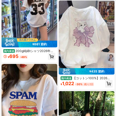
¥681 節約
200g純綿tシャツ2026年夏
国内発送
レディース新品半袖純綿少女柄プリ
695
¥
-49%
ント半袖丸首カップルが着る丸首レ
ディーストップス
¥435 節約
【コットン100%】2026夏
国内発送
おすすめ新作できますレイヤード ロ
1,022
¥
-30%
残り2日
ゴtシャツ夏服レディース ファッショ
ンtシャツ 半袖オフィスカジュアル
200グラム綿キャラクタープリント
ゆったり白トップスy2kレディース
トップス 春服 トップス