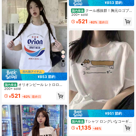
¥853 節約
クール感抜群！胸元ロゴプ
国内発送
リント オーバーサイズ半袖Tシャツ
200+ sold
ストリートカジュアルスタイル
521
¥
-62%
最終日
7
¥853 節約
オリオンビール レトロロゴ
国内発送
レディース半袖 T シャツ 200g ビッ
200+ sold
グシルエット カジュアル
521
¥
-62%
最終日
¥951 節約
Tシャツ ロングいなコーギ
国内発送
ー メンズ 半袖 春 夏 プリント 綿製
1,135
¥
-46%
大きいきいサイズ 男女兼用 tシャツ
夏服 半袖 春服