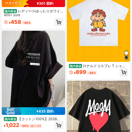
¥301 節約
レディースゆったりホワイ
国内発送
トプリントTシャツ-半袖、ゆったり
600+ sold
タイプ、機械洗浄、愛の形の文字パ
458
¥
-40%
ターンデザイン
ロナルドコスプレ T シャツ
国内発送
――おもしろファストフードプリン
899
¥
-36%
ト半袖 T シャツ ユニセックス 夏用
純綿 アメリカンレトロ ノスタルジッ
ク トップス ゆったりカジュアル カ
ップルコーデ パロディ クリエイティ
ブ
¥435 節約
【コットン100%】2026夏
国内発送
おすすめ新作できますレイヤード ロ
1,022
¥
-30%
残り2日
ゴtシャツ夏服レディース ファッショ
ンtシャツ 半袖オフィスカジュアル