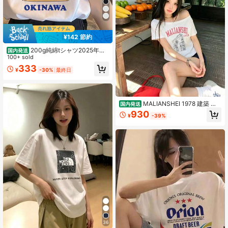
¥142 節約
200g純綿tシャツ2025年夏
国内発送
レディース新品半袖純綿少女柄プリ
100+ sold
ント半袖丸首カップルが着る丸首レ
333
¥
-30%
最終日
ディーストップス
MALIANSHEI 1978 建築 イ
国内発送
ラスト プリント オフショルダー 半
930
¥
-39%
袖 T シャツ レディース オーバーサイ
ズ カジュアル ヴィンテージ 日常着
36