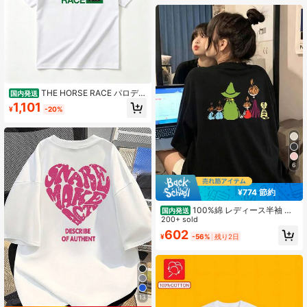
THE HORSE RACE パロディ
国内発送
Tシャツ - ユニークな競馬デザイン、
1,101
¥
-20%
綿100%・通気性抜群、柔らかい肌触
り、夏に最適、競馬ファンへのプレ
ゼント、誕生日・記念日・ギフトに
最適
6
¥774 節約
100%綿 レディース半袖 夏
国内発送
の新作プリントTシャツ カップル ゆ
200+ sold
ったりカジュアル丸首トップス
602
¥
-56%
残り2日
13