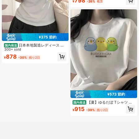
798
¥
-26%
概算
¥375 節約
日本本地製造レディース 夏
国内発送
カジュアル フィット イギリス国旗ヴ
300+ sold
ィンテージプリント T シャツ コット
878
¥
-30%
残り2日
ン クルーネック 半袖 ホワイト
¥573 節約
【夏】ゆるだぼ Tシャツ レ
国内発送
ディース | カジュアル / ロゴ / キャラ
915
¥
-39%
残り2日
トップス