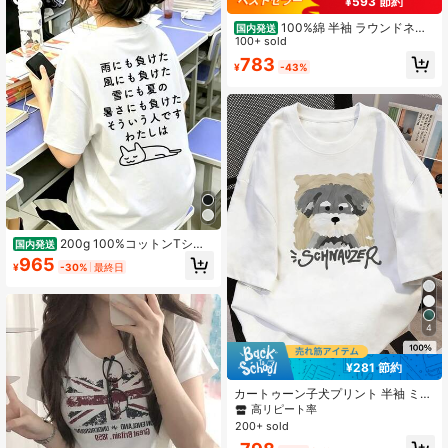
¥593 節約
100%綿 半袖 ラウンドネッ
国内発送
ク Tシャツ 夏服 レディース おもしろ
100+ sold
プリント ゆったり カジュアル トッ
783
¥
-43%
プス
200g 100%コットンTシャ
国内発送
ツ 2026年レディース夏ファッション
965
¥
-30%
最終日
プリント柄 半袖Tシャツ カップル向
けクルーネック半袖トップス
4
¥281 節約
カートゥーン子犬プリント 半袖 ミド
ル丈Tシャツ、ファッショナブルなカ
高リピート率
ジュアルトップス レディース ホワイ
200+ sold
ト 夏用