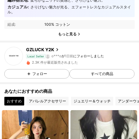
柔らかなニットの質感と、さりげない魅力。
カジュアル:
さりげない魅力が光る、エフォートレスなカジュアルスタイ
37 フォロワー
4.69
ル。
組成:
100% コットン
37 フォロワー
4.69
もっと見る
37 フォロワー
4.69
GZLUCK Y2K
37 フォロワー
4.69
Local Seller
2.3K 件が最近販売されました
37 フォロワー
4.69
フォロー
すべての商品
37 フォロワー
4.69
あなたにおすすめの商品
おすすめ
アパレルアクセサリー
ジュエリー＆ウォッチ
アンダーウ
37 フォロワー
4.69
37 フォロワー
4.69
37 フォロワー
4.69