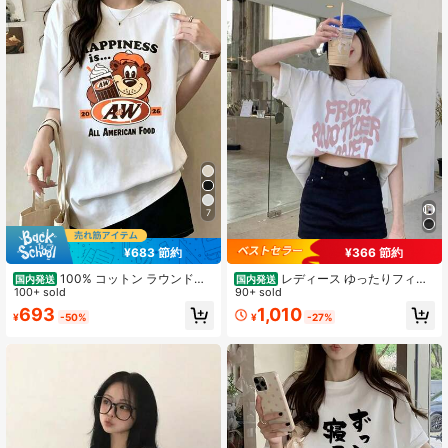
7
¥683 節約
¥366 節約
100% コットン ラウンドネ
レディース ゆったりフィッ
国内発送
国内発送
ック半袖 T シャツ、夏服レディース
100+ sold
ト カジュアルTシャツ,レタープリン
90+ sold
おもしろプリント おしゃれゆったり
ト ルーズ ドロップショルダー 半袖 T
693
1,010
¥
-50%
¥
-27%
カジュアルトップス
シャツ レディース カジュアル,200G
半袖トップス,2026 Y2KTシャツ,個
性的ななレトロシャツ,ミニマルベー
スシャツ