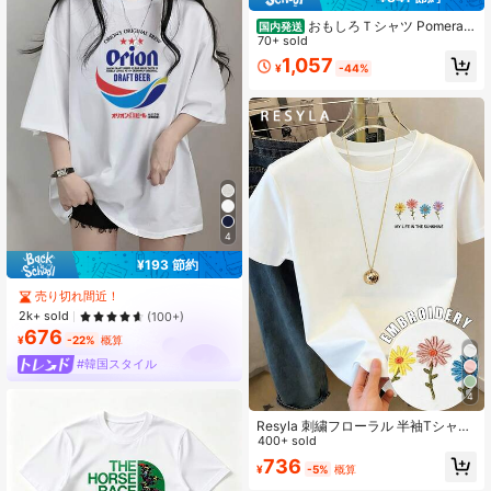
おもしろＴシャツ Pomerani
国内発送
an ポメラニアン ジャンプ ユニーク
70+ sold
パロディ 面白い 服 ふざけ ウケ狙い
1,057
¥
-44%
愛犬家 半袖クルーネックTシャツ 10
0%コットン 部屋着 通勤 通学 メンズ
レディース ユニセックス 国内発送
4
¥193 節約
売り切れ間近！
2k+ sold
(100+)
676
¥
-22%
概算
#韓国スタイル
4
Resyla 刺繍フローラル 半袖Tシャ
ツ、夏Tシャツ、カジュアル レディ
400+ sold
ーストップス、アエステティック T
736
¥
-5%
概算
シャツ、刺繍趣味家への贈り物