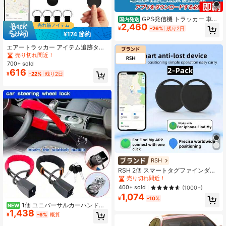
GPS発信機 トラッカー 車追
国内発送
2,460
跡 磁気機能 浮気調査 月額0円 位置検
¥
-26%
残り2日
知 小型GPS Apple&Android共通 紛
¥174 節約
失防止タグ 履歴照会 バイク 自転車
エアートラッカー アイテム追跡タグ
超長時間駆動 防災
- 1/2/4パック、キーファインダー ロ
売り切れ間近！
ケーター、Apple Find My(iOSのみ)
700+ sold
対応、交換可能バッテリー、キー、
616
¥
-22%
残り2日
スーツケース、バッグ、財布の追跡
タグ (ブラック/ホワイト)
RSH
RSH 2個 スマートタグファインダ
ー、iOSのFind My(Appleのみ、Andr
売り切れ間近！
oidには非対応)と互換性があり、荷
400+ sold
(1000+)
物トラッカー、財布ロケーター、携
1,074
帯電話ファインダー、交換可能なCR
¥
-10%
1個 ユニバーサルカーハンドル
2032電池、ネットワークやアプリは
NEW
1,438
ロック - シートベルトバックル盗難
不要、永久無料
¥
-6%
概算
防止ロック、3本のキー付き、頑丈な