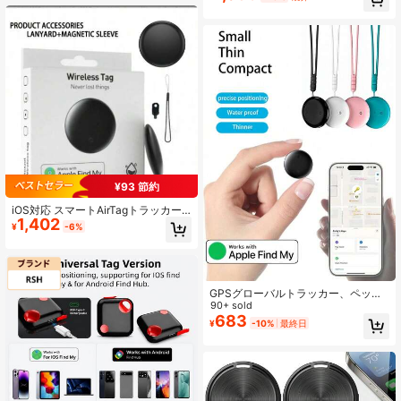
ー、ワイヤレス充電（ワイヤレス充
カード情報ロケーター(APP不要)
電器は含まれません）、Apple Find
Myアプリ対応、ウォレット、スーツ
ケース、携帯電話、パスポートなど
の追跡に適しています
¥93 節約
iOS対応 スマートAirTagトラッカー(i
1,402
OSのみ対応)、オリジナルiOSタグと
¥
-6%
同じサイズ、AirTag保護ケース、シ
リコンキーチェーン、アイテムロケ
ーター/キーファインダーに適用、ペ
ット、バッグ、スーツケース、自転
車、車などの紛失防止に、バッテリ
GPSグローバルトラッカー、ペット
ー寿命最大1年、MFi認証、あらゆる
迷子防止アラーム、車位置特定、リ
90+ sold
シーンでのギフトに最適
モート高精度追跡、ワンタッチ通
683
¥
-10%
最終日
話、長持ちバッテリー、IP67防
水、"Find My Global"プラットフォ
ーム対応、高齢者、ペット、車、
鍵、バッグなどの紛失防止追跡・位
置特定に適しています。iOSのみ対応