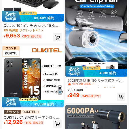
プセット、アダプターなし、ベトナ
ムSIMロック
¥3,402 節約
Qetupa 10.1インチ Android 15 タブ
レット、保護ケース、キーボード、
#6 高評価
タブレットPC
マウス付き、8GB RAM + 256GB ス
9,653
¥
-26%
残り2日
トレージ (1TB SDカード拡張対応)、
MTK8788 オクタコア 2.0GHz プロ
セッサ、HD (1280x800) IPS タッチ
スクリーン、5MP フロントカメラ、
13MP リアカメラ、6000mAh バッ
テリー
¥300 節約
#5 ベストセラー
に 車の電化製品
売り切れ間近！
2026年新型 車用クリップ式ファン L
EDディスプレイ付き - USB充電式 後
#5 ベストセラー
#5 ベストセラー
に 車の電化製品
に 車の電化製品
部座席用冷却ファン、100段階風量
700+ sold
売り切れ間近！
売り切れ間近！
調節 & 360°回転、1200/1400mAh
949
#5 ベストセラー
に 車の電化製品
¥
-24%
残り2日
強力エアサーキュレーター、SUV、
売り切れ間近！
RV、バン、ピックアップトラックの
¥1,598 節約
サンバイザー & ルーフハンドルに適
しています
OUKITEL
OUKITEL C1 SIMフリー アンロック
12,926
6.52インチ HD+ディスプレイ スマー
¥
-11%
残り2日
トフォン 16(4+12)GB+128GB Andro