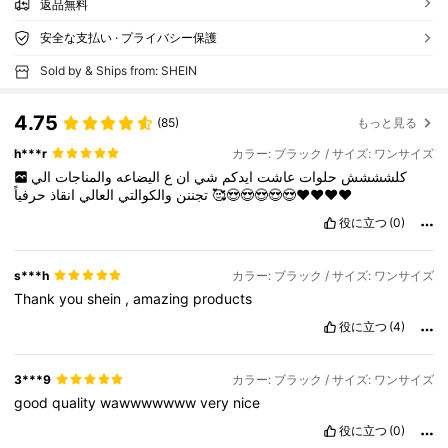
返品無料
安全な支払い · プライバシー保護
Sold by & Ships from: SHEIN
4.75
(85)
もっと見る
h***r
カラー: ブラック / サイズ: ワンサイズ
كلشششش
حلوات
عاشت
ايدكم
شي
ان
ع
اليضاعه
والمناجات
الي
انقاذ
العالي
والكوالتي
تجننن
حرفياً
🥰😍😍😍😍😍♥️♥️♥️♥️
役に立つ
(0)
s***h
カラー: ブラック / サイズ: ワンサイズ
Thank
you
shein
,
amazing
products
役に立つ
(4)
3***9
カラー: ブラック / サイズ: ワンサイズ
good
quality
wawwwwwww
very
nice
役に立つ
(0)