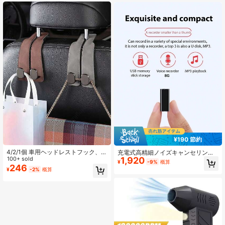
定できます。
¥190 節約
4/2/1個 車用ヘッドレストフック、ユ
充電式高精細ノイズキャンセリング
1,920
ニバーサルカーオーガナイザーフッ
100+ sold
ボイスレコーダー、ワンタッチ録
¥
-9%
概算
ク、ファッショナブルなミニマリス
246
音、会議メモ&学習レコーダー、MP
¥
-2%
概算
ト2折りデザイン、丈夫で耐久性があ
3プレーヤー、内蔵90mAhバッテリ
り簡単な取り付け、バッグ、コー
ー、長時間駆動、8GB ストレージ、
ト、雑貨などに適した多機能カー収
USBドライブ機能、自動保存オフ時
納フック、人気のカーアクセサリ
ー、父の日、誕生日、クリスマス、
バレンタインデー、卒業式などのホ
リデーギフトに適しています