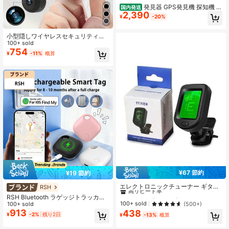
発見器 GPS発見機 探知機 盗
国内発送
2,390
聴器発見器 盗撮 盗聴器探知機 盗聴
¥
-20%
器防止 隠しカメラ発見機 盗聴チェッ
カー 充電式 操作簡単 女性護身用 部
屋 寝室 オフィス
小型隠しワイヤレスセキュリティカ
メラ 2個セット、1080P HD、スタン
100+ sold
ド付き、WiFi接続、モバイルアプリ
754
¥
-11%
概算
で操作可能、リビング、オフィス、
車、屋外での使用に適しています
¥67 節約
¥19 節約
#6 ベストセラー
に ギター
高リピート率
エレクトロニックチューナー ギター
RSH
&ウクレレ汎用、高精度 ポータブル
#6 ベストセラー
#6 ベストセラー
に ギター
に ギター
RSH Bluetooth ラゲッジトラッカー i
チューニングメーター、耐久性と収
高リピート率
高リピート率
100+ sold
(500+)
OSシステム対応、長バッテリー寿
100+ sold
納性のある音楽アクセサリー、音楽
命、充電式。「Find My」アプリ(iO
913
438
#6 ベストセラー
に ギター
愛好家に必須
¥
-2%
残り2日
¥
-13%
概算
Sのみ)と連携して、キー、スーツケ
高リピート率
ース、バックパックなどの位置を特