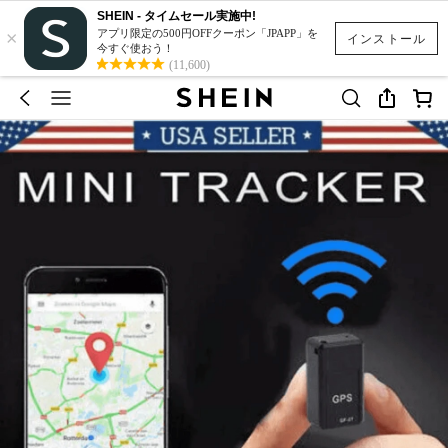
SHEIN - タイムセール実施中!
×
アプリ限定の500円OFFクーポン「JPAPP」を
インストール
今すぐ使おう！
(11,600)