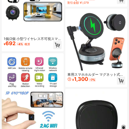
ィスプレイ 120Hz高リフレッシュレ
割引金額 ¥1,079
ート、強力なオクタコアプロセッ
サ、大容量6000mAh (Typ) バッテリ
ー、強力なオクタコアプロセッサ、
ウェットタッチテクノロジー 2.0、G
oogle Gemini、洗練されたデザイン
1個/2個 小型ワイヤレス不可視スマー
692
トカメラ、HD WiFiミニ監視カメ
¥
-4%
概算
ラ、サポート付き、動体検知とアプ
リ制御、室内外の犬猫監視、ホーム
セキュリティ、録画、法執行および
証拠収集に適しています(バッテリー
は含まれていません)
車用スマホホルダー マグネット式ワ
1,300
イヤレス充電マウント 15W急速充電
¥
-7%
N52強力磁石 折りたたみ 1080°回転
MagSafe対応 真空吸盤付き ダッシ
ュボード・フロントガラス対応 ・An
droidスマホ対応