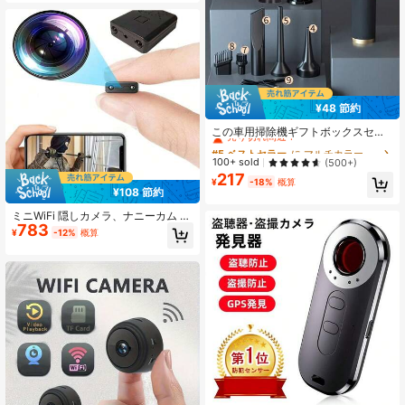
id 15 デュアルSIM 4G 13MP+5MPカ
メラ 5150mAh 指紋認証 OTG/GPS
(充電器なし)
¥48 節約
#5 ベストセラー
に マルチカラー ダスターとポータブル掃除機
売り切れ間近！
この車用掃除機ギフトボックスセッ
トには、6000PAの掃除機と7つのア
#5 ベストセラー
#5 ベストセラー
に マルチカラー ダスターとポータブル掃除機
に マルチカラー ダスターとポータブル掃除機
クセサリーが含まれています。この
売り切れ間近！
売り切れ間近！
100+ sold
(500+)
強力なワイヤレス掃除機は、車、家
217
#5 ベストセラー
に マルチカラー ダスターとポータブル掃除機
庭、アウトドアに適しており、強力
¥
-18%
概算
¥108 節約
売り切れ間近！
な吸引力、大容量バッテリーを備
え、ホリデーギフトとして人気です
ミニWiFi 隠しカメラ、ナニーカム ス
783
マートホーム用、ペット/ベビーモニ
¥
-12%
概算
ター、1080P リモート 屋内/屋外ポ
ータブルカメラ、モバイルアプリ操
作