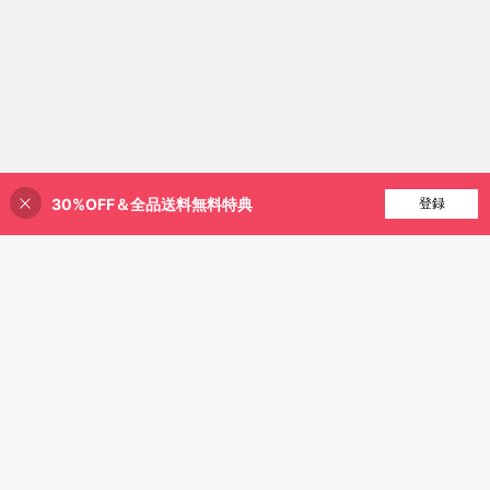
30%OFF＆全品送料無料特典
買い物かごに追加
登録
1% 割引！