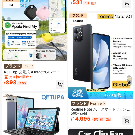
531
ブルなスマートペット迷子防止アラ
¥
-1%
概算
ーム、ワイヤレスバッグ/キーファイ
ンダーロケーター、セルフィーシャ
ッター制御付き、財布、リュック、
鍵、車に適用、紛失アイテムの位置
特定、ペットの追跡、迷子防止デバ
イス、ハロウィーンギフト、電池別
売り
RSH
RSH 1個 充電式Bluetoothスマートト
ラッカータグ、Apple Find My対応、
売り切れ間近！
紛失防止アイテムロケーター、USB-
893
¥
-98%
C充電式ミニGPSトラッカー、鍵、
バッグ、財布、荷物用、またはiPad
対応
¥773 節約
Realme
Realme Note 70T スマートフォン 4
GB+64GB/4GB+128GB/4GB+256G
500+ sold
B グローバル版 4G LTE、Android 15
14,695
¥
-5%
残り2日
SIMフリー携帯電話、6000mAh大容
量バッテリー、50MP AIカメラ、90
Hzスクリーン モバイルフォン プラ
スライト、15W急速充電、8コアチッ