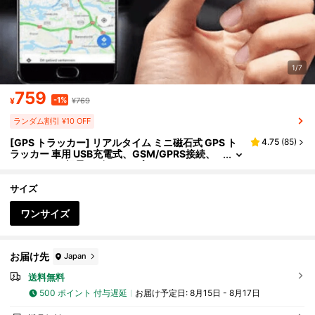
1/7
759
-1%
¥
¥769
ランダム割引 ¥10 OFF
[GPS トラッカー] リアルタイム ミニ磁石式 GPS ト
4.75
(
85
)
ラッカー 車用 USB充電式、GSM/GPRS接続、
コンパクト&軽量デザイン、ブラック アメリカ
販売(SIMカード別売)
サイズ
ワンサイズ
お届け先
Japan
送料無料
500 ポイント 付与遅延
お届け予定日:
8月15日 - 8月17日