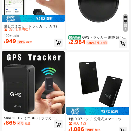
¥252 節約
#1 ベストセラー
に ABS セキュリティアラーム
売り切れ間近！
磁石式ミニカートラッカー、AirTag
4
ロケーター、磁石式シェル、GPSト
#1 ベストセラー
#1 ベストセラー
に ABS セキュリティアラーム
に ABS セキュリティアラーム
ラッカー、カーGPSトラッカー、長
100+ sold
売り切れ間近！
売り切れ間近！
GPSトラッカー 追跡 超小型
国内発送
距離高精度位置特定、世界中の位置
949
2,984
ios&Android対応 スマートトラッカ
#1 ベストセラー
に ABS セキュリティアラーム
¥
-21%
概算
特定防止デバイス、ミニスマートロ
¥
-26%
残り2日
ー キーホルダー 電池寿命約1年 電池
売り切れ間近！
ケーター、ワンクリック検索、"Appl
交換可能 子供 忘れ物防止 紛失防止
e Find My"プラットフォーム対応GP
スマホ/鍵/ペット首輪/車両
S トラッカー、車、オートバイ、自
転車などの防紛失トラッキングとロ
ケーションに適しています。iOSのみ
サポート
¥272 節約
Mini GF-07 ミニGPSトラッカー、
1個 0.07インチ 充電式スマートウォ
865
車/ペット/車両に適したGSM/GPRS/
レット追跡カード、超薄型、Bluetoo
残り 1 点
¥
-1%
概算
GPSリアルタイム追跡盗難防止紛失
thトラッカーアイテムファインダ
1,086
防止ロケーター強力な磁気吸着SIM
¥
-20%
概算