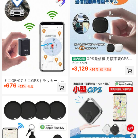
GPS発信機 月額不要GPS追
国内発送
跡 子供 gps 紛失防止 浮気調査 Apple
60+ sold
&Android小型 gps タグ トラッカー
3,129
¥
-26%
残り2日
ハンディGPS 老人 車 迷子防止 ペッ
ト探し 車追跡 磁気
ミニGF-07 ミニGPSトラッカー、
676
車/子供/ペット/車両に適していま
¥
-21%
概算
す、GSM/GPRS/GPS リアルタイム
追跡、盗難防止 紛失防止ロケータ
ー、磁気吸着 SIMカード情報ロケー
ター(アプリと有料クラウドストレー
ジ付き)