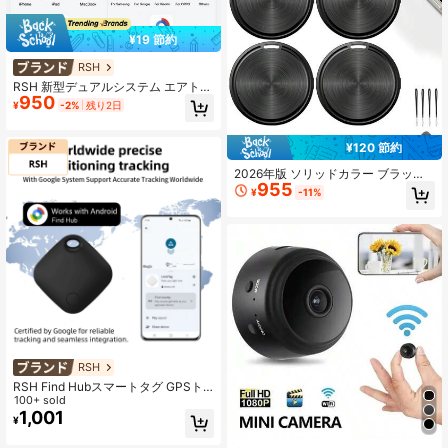
¥19 節約
RSH
RSH 新型デュアルシステム エアトラ
950
ッキングタグ、USB-C充電式バッテ
¥
-2%
残り2日
リー、iOS Find MyとAndroid Find H
ub対応の紛失防止ポジショニングト
ラッカー、荷物、鍵、財布などのス
¥120 節約
マートアイテムファインダータグ、
紛失リマインダー付き
2026年版 ソリッドカラー ブラック
955
メタルテクスチャー アビエーション
¥
-11%
トラッキングタグ、iOS/Androidデュ
アルシステムサポート、「Find M
y」「Find Center」アプリ対応、ス
マートトラッキングタグ キーホルダ
ー付き、キーファインダー/ラゲッジ
トラッカー (キー/バッグ/財布)、(ブ
ラック) (210mAhバッテリー) イース
ター 誕生日ギフト
RSH
RSH Find Hubスマートタグ GPSト
ラッカー Android対応、世界的な正
100+ sold
確な位置特定ワイヤレスロケータ
1,001
¥
ー、キー、荷物などの紛失防止ミニ
タグ、交換可能バッテリー、プライ