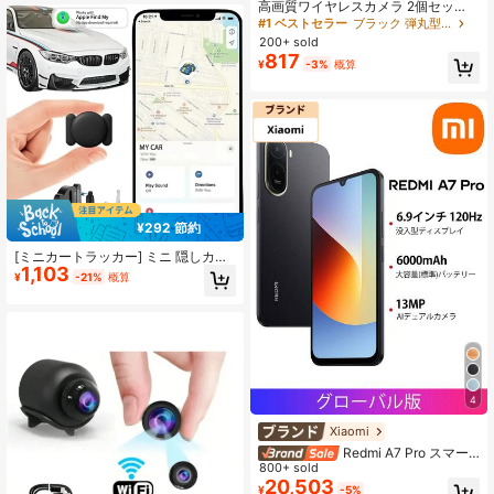
高画質ワイヤレスカメラ 2個セッ
バシー保護と家族共有、理想的なギ
ト、ブラケット付き、WiFi接続対
#1 ベストセラー
ブラック 弾丸型監視カメラ
フト
応、モバイルアプリで操作・監視可
200+ sold
能、リビング、オフィス、車外での
817
¥
-3%
概算
使用に適しています。
¥292 節約
[ミニカートラッカー] ミニ 隠しカー
1,103
トラッカーデバイス、Airtagロケー
¥
-21%
概算
ター、グローバルGPSトラッカー |
月額料金なし、磁石ケース、Airトラ
ッカータグ Apple Find My (iOSのみ)
で鍵、財布、スーツケース、自転車
を追跡
4
Xiaomi
Redmi A7 Pro スマー
トフォン グローバル版、Xiaomi Hyp
800+ sold
erIsland、没入感のある6.9インチデ
20,503
¥
-5%