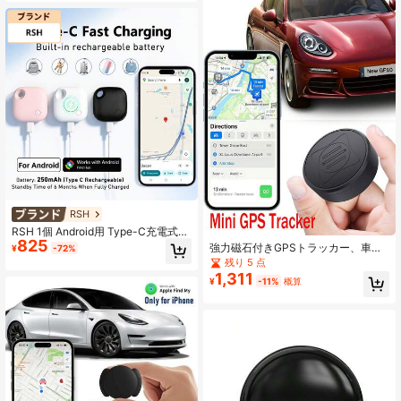
セキュリティツール、トラック/SUV/
バン/RVドライバー用盗難防止アクセ
サリー
RSH
RSH 1個 Android用 Type-C充電式ス
825
マートタグ、Find Hubアプリ対応ス
強力磁石付きGPSトラッカー、車両
¥
-72%
マートトラッカー（Androidシステム
追跡 紛失防止 盗難防止デバイス、ミ
残り 5 点
のみ、システムバージョンAndroid 9
ニポータブル高精度GPSロケーター
1,311
+以上）、世界的な位置情報機器 イ
¥
-11%
概算
(2G SIMカード対応)
ンテリジェントトラッカー & アイテ
ムトラッカー、鍵、バッグ、スーツ
ケース、家族共有 & プライバシー保
護用