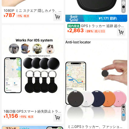
1080P ミニ スクエア 隠しカメラ、
4
787
ポータブル ホームセキュリティカメ
¥
-1%
概算
¥1,171 節約
ラ、ワイヤレスWiFiカメラ、赤外線
ナイトビジョン、内蔵ホットスポッ
GPSトラッカー 追跡 超小型
国内発送
ト、ループ録画、450mAh長持ちバ
2,863
ios&Android対応 スマートトラッカ
ッテリー、2.4Gネットワーク、HD
¥
-29%
残り2日
ー キーホルダー 電池寿命約1年 電池
ナイトビジョン、リモート監視、動
交換可能 子供 忘れ物防止 紛失防止
体検知、SDカード対応、ホーム、
スマホ/鍵/ペット首輪/車両
車、オフィスなどに適用、屋内外使
用可、オンライン監視対応
1個/2個 GPSスマート紛失防止トラ
1,156
ッカー - MFi認証、リアルタイム追
¥
-11%
概算
7
跡、取り付け不要、ペット、バッ
グ、荷物、自転車、車に適し、Find
ミニGPSトラッカー、ファッショナ
Myアプリ対応、安心の紛失防止