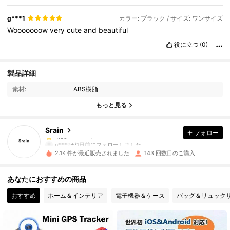
g***1
カラー: ブラック / サイズ: ワンサイズ
Wooooooow
very
cute
and
beautiful
役に立つ
(0)
741 フォロワー
4.65
製品詳細
741 フォロワー
4.65
素材:
ABS樹脂
741 フォロワー
4.65
もっと見る
741 フォロワー
4.65
Srain
フォロー
741 フォロワー
4.65
n***9
が
1日前
にフォローしました
741 フォロワー
4.65
2.1K 件が最近販売されました
143 回数目のご購入
741 フォロワー
4.65
あなたにおすすめの商品
741 フォロワー
4.65
おすすめ
ホーム＆インテリア
電子機器＆ケース
バッグ＆リュック
741 フォロワー
4.65
741 フォロワー
4.65
741 フォロワー
4.65