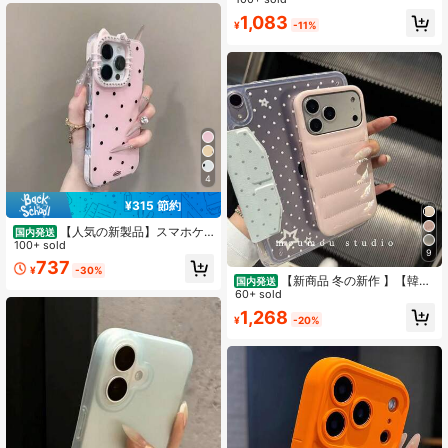
高リピート率
高リピート率
キルティングレザー、クロスボディ
#8 ベストセラー
に バケーションスタイル 携帯電話ケース
1,083
レザーチェーンコインカードホルダ
¥
-11%
高リピート率
ーポーチ バケーション保護ケース A
pple/Galaxy S24 Ultra、iPhone17 P
ro Max/16 Pro Max/12pro/13/14plu
s/15promax対応
4
¥315 節約
【人気の新製品】スマホケ
国内発送
ース 韓国かわいい新デザインのスマ
100+ sold
9
ホiphone17ケーススマホケース かわ
737
¥
-30%
いい iPhone16ケース、耐衝撃性、iP
【新商品 冬の新作 】【韓国
国内発送
hone17Proケース16 Pro Max/15 Pr
オシャレ人気】高級レストラン新発
60+ sold
o/14/13に適合 あいふぉんケース 1
売、人気沸騰中しゅうとう しんさく
1,268
7
¥
-20%
レストラン韓国かわいい新デザイン
のスマホiphone17ケーススマホケー
ス かわいい iPhone16ケース、耐衝
撃性、iPhone17Proケース16 Pro Ma
x/15 Pro/14/13に適合