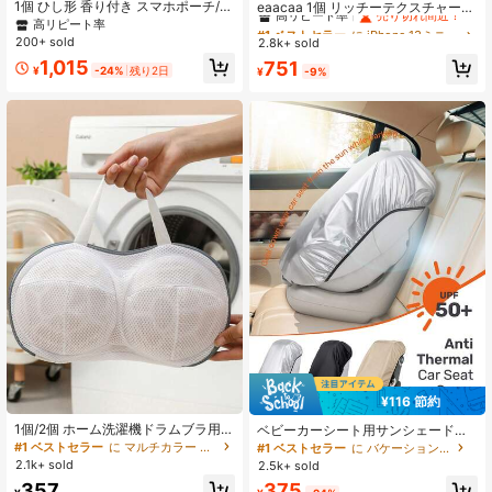
高リピート率
売り切れ間近！
1個 ひし形 香り付き スマホポーチ/ケ
eaacaa 1個 リッチーテクスチャー
ース、高級キルティングレザー 羊毛
多機能 マルチカードスロット クロス
高リピート率
#1 ベストセラー
#1 ベストセラー
に iPhone 13ミニ カードホルダー型携帯電話ケース
に iPhone 13ミニ カードホルダー型携帯電話ケース
柄、クロスボディストラップ、コイ
ボディ ジッパー アコーディオン カ
200+ sold
2.8k+ sold
高リピート率
高リピート率
売り切れ間近！
売り切れ間近！
ン&カードスロット、女性用ポータブ
ードホルダー ウォレット スマホケー
1,015
#1 ベストセラー
に iPhone 13ミニ カードホルダー型携帯電話ケース
751
ル保護カバー、17、16、15、14、1
ス、PU 耐衝撃 防盗 保護カバー Appl
¥
-24%
残り2日
¥
-9%
3、12、11、Galaxy対応、ブラッ
高リピート率
売り切れ間近！
e 17e 17ProMax 16ProMax 16Pro 16
ク、アプリコット、ピンク、キャメ
Plus 15ProMax 15plus 13ProMax 13
ル、ワイン、パープル、オレンジ、
pro 13Mini 14ProMax 14Pro 14plus
オニキスブラック、エレガントホワ
12ProMax 12Pro 12Mini 11ProMax 1
イトから選択可能
1Pro 14 13 12 11 7 8 X XS XR XSMa
x シリーズ、S26ultra S26pro S26 S
25FE S25ultra S25+ S25 S24FE S2
4ultra S24+ S24 S23FE S23Ultra S
23+ S23 S22ultra S22 S21FE S21ult
ra S21plus S21 S20FE、A16 シリー
ズ対応
¥116 節約
1個/2個 ホーム洗濯機ドラムブラ用ラ
ベビーカーシート用サンシェード、
ンドリーバッグ、洗濯中のブラの変
両面防塵設計、調整可能な弾性バン
#1 ベストセラー
に マルチカラー ランドリーバッグ
#1 ベストセラー
に バケーション ベビー旅行用品
形を防ぐ、ランジェリー専用ランド
ド、ほとんどのベビーカーシートと
2.1k+ sold
2.5k+ sold
リーメッシュバッグ、変形防止ブラ
キャリアに対応、オールシーズン使
357
375
洗濯バッグ、メッシュポケット付
用可能、ベビーシャワーギフト