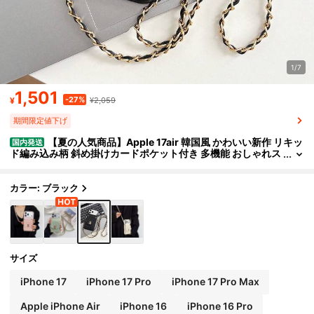
1/7
1,501
-27%
¥
¥2,059
期間限定値下げ
【夏の人気商品】Apple 17air 韓国風 かわいい新作 リキッ
国内発送
ド編み込み柄 斜め掛けカードポケット付き 多機能 おしゃれス
マホケースiPhone17/17pro/17promax/16/16plus/16pro/16
promax/15/15plus/15pro/15promax/14/14plus/14pro/14prom
ax/13/13pro/13promax / 12/12pro/12promax/11/11promax/対
カラー: ブラック
応、全機種保護、ガーリー、女性向け、耐衝撃、落下防止、傷防
止。
サイズ
iPhone 17
iPhone 17 Pro
iPhone 17 Pro Max
Apple iPhone Air
iPhone 16
iPhone 16 Pro