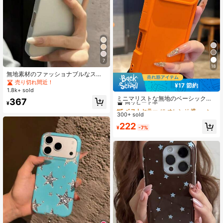
7
18
無地素材のファッショナブルなスマ
ホケース、TPUマット超薄型透明ス
売り切れ間近！
¥17 節約
マホケース、iPhone 17/16/15/14 Pr
#5 ベストセラー
に オレンジ 携帯電話ケース
1.8k+ sold
o Max Plus/12/13/11対応、ソフト半
高リピート率
ミニマリストな無地のベーシックな
367
透明耐衝撃超薄型TPUバックカバ
¥
マット仕上げの耐衝撃オレンジのAp
#5 ベストセラー
#5 ベストセラー
に オレンジ 携帯電話ケース
に オレンジ 携帯電話ケース
ー、春の誕生日プレゼント
pleスマホケース。カメラレンズ保護
300+ sold
高リピート率
高リピート率
機能付き。iPhone 17 Pro Max/17 Pr
#5 ベストセラー
に オレンジ 携帯電話ケース
222
o/17 Air/17/16/16 Pro Max/16 Plus/1
¥
-7%
高リピート率
6 Pro/16E/15/15 Pro Max/15 Pro/15
Plus/11/12/13/14 Pro Max/12 Pro/12
Pro Max/13 Pro/13 Pro Max/14 Pro/
14 Pro Maxに対応。春のギフトにも
最適。