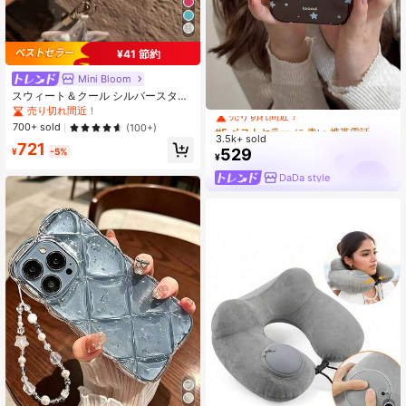
¥41 節約
Mini Bloom
#5 ベストセラー
に 青い 携帯電話ケース
スウィート＆クール シルバースター
売り切れ間近！
＆ピンクグリッター ソフトフォンケ
売り切れ間近！
ース、iPhone 17 Pro、16 Pro、15 Pr
#5 ベストセラー
#5 ベストセラー
に 青い 携帯電話ケース
に 青い 携帯電話ケース
700+ sold
(100+)
o Max、14対応、落下防止、エレガ
3.5k+ sold
売り切れ間近！
売り切れ間近！
721
ントなガールデザイン
529
¥
-5%
#5 ベストセラー
に 青い 携帯電話ケース
¥
売り切れ間近！
DaDa style