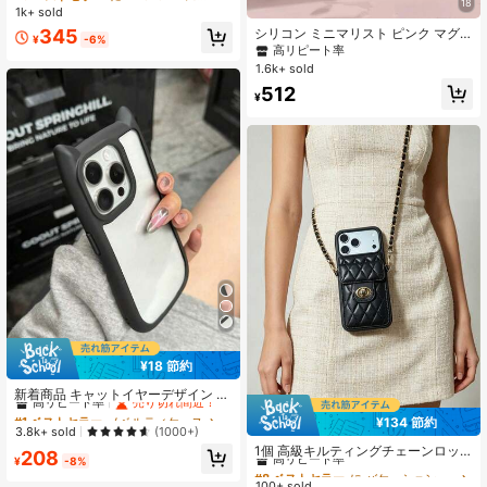
18
1k+ sold
高リピート率
高リピート率
売り切れ間近！
売り切れ間近！
シリコン ミニマリスト ピンク マグ
#5 ベストセラー
に iPhone XR スタンド型スマホケース
345
¥
-6%
ネット式 リキッドシリコン 1個 ミニ
高リピート率
高リピート率
売り切れ間近！
マリスト リキッドシリコン マグネッ
1.6k+ sold
ト式 ワイヤレス充電対応 保護ケース
512
17 Air 16 14 13 12 15 Pro Max Plus
¥
対応 ベルベット カメラ保護 春の記
念日ギフト 女性へのギフト
¥18 節約
#1 ベストセラー
ノベルティケース
高リピート率
売り切れ間近！
新着商品 キャットイヤーデザイン 2 i
n1 タッチフィールド対応 アンチショ
#1 ベストセラー
#1 ベストセラー
ノベルティケース
ノベルティケース
¥134 節約
ック モバイルケース、iPhone 15 Pro
#8 ベストセラー
に バケーションスタイル 携帯電話ケース
高リピート率
高リピート率
売り切れ間近！
売り切れ間近！
3.8k+ sold
(1000+)
Max対応、女性向けiPhone 14 Pro M
高リピート率
1個 高級キルティングチェーンロッ
#1 ベストセラー
ノベルティケース
208
ax/13/XS/XR/Cartoon P11/7 Plus/8
¥
-8%
ク式カードホルダー クロスボディフ
#8 ベストセラー
#8 ベストセラー
に バケーションスタイル 携帯電話ケース
に バケーションスタイル 携帯電話ケース
高リピート率
売り切れ間近！
P/7/8/SE2 用柔らかいシリコン製保
ォンケース、贅沢なウールパターン
護ケース
100+ sold