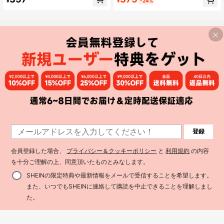
¥
¥
-24%
き、神聖な衣類フック&ループ式、女
性の旅行必需品
登録
会員登録した場合、
プライバシー＆クッキーポリシー
と
利用規約
の内容
を十分ご理解の上、同意頂いたものとみなします。
SHEINの限定特典や最新情報をメールで受信することを希望します。
また、いつでもSHEINに連絡して購読を中止できることを理解しまし
買い物かごに追加
27% 割引！
た。