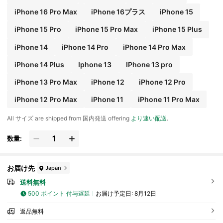
iPhone 16 Pro Max
iPhone 16プラス
iPhone 15
iPhone 15 Pro
iPhone 15 Pro Max
iPhone 15 Plus
iPhone 14
iPhone 14 Pro
iPhone 14 Pro Max
iPhone 14 Plus
Iphone 13
IPhone 13 pro
iPhone 13 Pro Max
iPhone 12
iPhone 12 Pro
iPhone 12 Pro Max
iPhone 11
iPhone 11 Pro Max
All サイズ are shipped from 国内発送 offering
より速い配送
.
数量:
お届け先
Japan
送料無料
500 ポイント 付与遅延
お届け予定日:
8月12日
返品無料