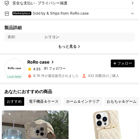
安全な支払い · プライバシー保護
Sold by & Ships from: RoRo case
Marketplace
81 フォロワー
4.55
製品詳細
素材:
シリコン
81 フォロワー
4.55
もっと見る
RoRo case
フォロー
81 フォロワー
4.55
y***2
は
1日前
に購入しました
8.7K 件が最近販売されました
432 回数目のご購入
Local Seller
81 フォロワー
4.55
あなたにおすすめの商品
おすすめ
電子機器＆ケース
ホーム＆インテリア
おもちゃ＆ゲーム
81 フォロワー
4.55
81 フォロワー
4.55