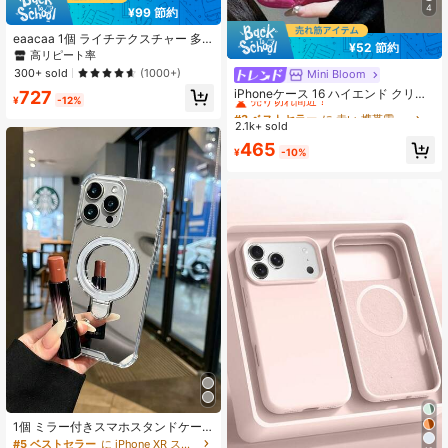
4
¥99 節約
eaacaa 1個 ライチテクスチャー 多
¥52 節約
機能 マルチカードスロット クロスボ
高リピート率
ディ ジッパー アコーディオンウォレ
300+ sold
(1000+)
Mini Bloom
#3 ベストセラー
に 赤い 携帯電話ケース
ット スマホケース、PU製 落下防止
売り切れ間近！
iPhoneケース 16 ハイエンド クリエ
727
防盗保護カバー Apple 17e 17ProMax
¥
-12%
イティブ ファッション ダイヤモンド
16ProMax 16Pro 16Plus 15ProMax 1
#3 ベストセラー
#3 ベストセラー
に 赤い 携帯電話ケース
に 赤い 携帯電話ケース
柄 レッド iPhoneに対応 女性向け
5plus 13ProMax 13pro 13Mini 14Pr
2.1k+ sold
売り切れ間近！
売り切れ間近！
oMax 14Pro 14plus 12ProMax 12Pr
#3 ベストセラー
に 赤い 携帯電話ケース
465
o 12Mini 11ProMax 11Pro 14 13 12 1
¥
-10%
売り切れ間近！
1 7 8 X XS XR XSMax シリーズ、S2
6ultra S26pro S26 S25FE S25ultra S
25+ S25 S24FE S24ultra S24+ S24
S23FE S23Ultra S23+ S23 S22ultra
S22 S21FE S21ultra S21plus S21 S2
0FE、A16 シリーズ対応
#5 ベストセラー
に iPhone XR スタンド型スマホケース
高リピート率
売り切れ間近！
1個 ミラー付きスマホスタンドケー
ス
#5 ベストセラー
#5 ベストセラー
に iPhone XR スタンド型スマホケース
に iPhone XR スタンド型スマホケース