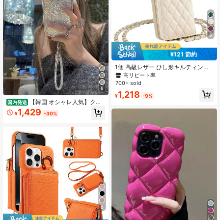
81 フォロワー
4.55
81 フォロワー
4.55
6
¥121 節約
81 フォロワー
4.55
1個 高級レザー ひし形キルティング
香り付き カードホルダー 携帯ケース
高リピート率
ポーチ 羊毛柄 クロスボディストラッ
700+ sold
プ コイン&カードスロット 女性用 ポ
8
1,218
81 フォロワー
ータブル保護カバー 17 16 15 14 13 1
4.55
¥
-9%
2 11 Galaxy対応 ブラック、杏、ピン
【韓国 オシャレ人気】クリ
国内発送
ク、キャメル、ワイン、パープル、
エイティブ可愛い 猫耳デザイン こだ
1,429
¥
-30%
オレンジ、オニキスブラック、エレ
わりブランド ギフト カップル (coupl
ガントホワイト スプリングギフト バ
e) マカロンカラー携帯ケース 高級レ
81 フォロワー
4.55
ースデー
ストランスマホケース 韓国かわいい
新デザインのスマホiphone17ケース
スマホケース かわいい iPhone16ケ
ース、耐衝撃性、iPhone17Proケー
ス16 Pro Max/15 Pro/14/13に適合ス
マホケース>ドット あいふぉんケー
ス 17 スマホチェーン
8