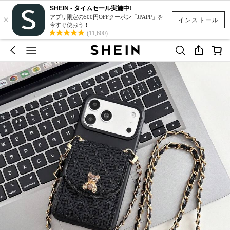
SHEIN - タイムセール実施中!
×
アプリ限定の500円OFFクーポン「JPAPP」を
インストール
今すぐ使おう！
(11,600)