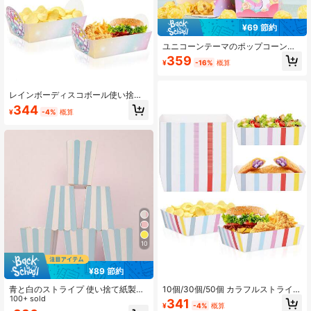
¥69 節約
ユニコーンテーマのポップコーンボ
ックス、パステルフローラル&クラウ
359
¥
-16%
概算
ド柄の使い捨て紙製スナックコンテ
ナ、4.52x2.95インチの高さのトリ
ートボックス、魔法のテーマパーテ
ィー、ファンタジー祝祭、バックヤ
レインボーディスコボール使い捨て
ードの集まり、映画の夜、カーニバ
紙製フードトレイ 10個/30個/50個セ
344
¥
-4%
概算
ル、アウトドアBBQ、パーティーの
ット グラデーション パステルピンク
好意、キャンディーバッフェ、デザ
パープル スナックボート ナチョス
ートテーブルの装飾、丈夫な紙製ポ
タコス サービングトレイ パープルデ
ップコーンホルダー、大人の祝祭の
ィスコバースデーパーティー装飾用
機会に最適な10個、20個、50個、1
品
00個のマルチサイズオプション
10
¥89 節約
青と白のストライプ 使い捨て紙製ポ
10個/30個/50個 カラフルストライプ
ップコーンボックス 10個/20個/50個
100+ sold
マカロン風 紙製フードトレイ 使い捨
341
¥
-4%
概算
セット、装飾用食器、結婚式、誕生
て マカロンカラー 紙製ボートボック