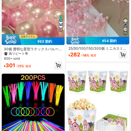
13
10
¥54 節約
¥63 節約
25/50/100/150/300個 ミニカスミソ
30個 透明な星型ラテックスバルーン
ウとその他の人工花 - アート&クラフ
アクセサリー付き、誕生日 結婚式 卒
282
高リピート率
¥
-16%
概算
ト、ヘアアクセサリー、ウェディン
業式 パーティー装飾
600+ sold
グリース、テーブルフラワー、ホー
301
ムデコレーションなど
¥
-17%
概算