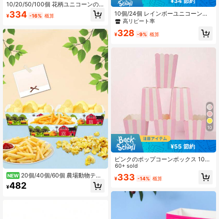
¥34 節約
10/20/50/100個 花柄ユニコーンの
角と星柄プリント 紙製ポップコーン
334
10個/24個 レインボーユニコーン使
¥
-16%
概算
ボックス、映画の夜用使い捨てスナ
い捨て食品ボックス、フライドポテ
高リピート率
ック容器、お祝いと庭の集まり用の
ト箱、ポップコーン箱、スナック
完全なパーティー用品
328
箱、誕生日やファミリーパーティー
¥
-9%
概算
の装飾、ベーカリー、ハンバーガー
レストラン、映画館に適しています
10
¥55 節約
ピンクのポップコーンボックス 10
個/20個/50個セット、ピンクと白の
60+ sold
ストライプ柄ペーパーポップコーン
20個/40個/60個 農場動物テー
333
NEW
¥
-14%
概算
バッグ、キャンディコンテナ、プリ
マパーティー装飾 農場誕生日トレイ
482
ンセスの誕生日、結婚式、ベビーシ
¥
動物テーマプレート スナックボウル
ャワー、ジェンダーリベール パーテ
使い捨て農場トラクターテーマパー
ィーの好意品に適しています
ティー用品