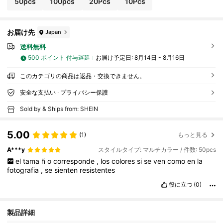
50pcs
100pcs
20Pcs
10Pcs
お届け先
Japan
送料無料
500 ポイント 付与遅延
お届け予定日:
8月14日 - 8月16日
このカテゴリの商品は返品・交換できません。
安全な支払い · プライバシー保護
Sold by & Ships from: SHEIN
5.00
(1)
もっと見る
A***y
スタイルタイプ: マルチカラー / 件数: 50pcs
el
tama
ñ
o
corresponde
,
los
colores
si
se
ven
como
en
la
fotografia
,
se
sienten
resistentes
役に立つ
(0)
10 フォロワー
4.81
製品詳細