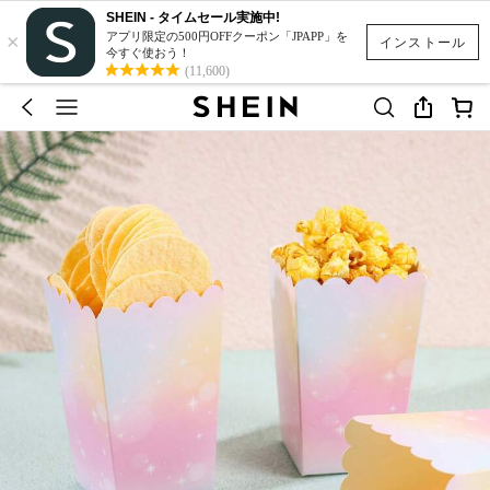
SHEIN - タイムセール実施中!
×
アプリ限定の500円OFFクーポン「JPAPP」を
インストール
今すぐ使おう！
(11,600)