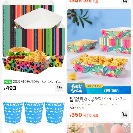
345
¥
-16%
概算
食器セット、9インチ&7インチペー
大人レトロバースデーパーティー、
パープレート、ペーパーカップ、ナ
ディスコナイトの集まり、ムービー
プキン、複数サイズ展開、魔法のよ
ナイトイベント、カーニバル、バッ
うなきらめきテーマのディナーウェ
クヤードの祝賀会、パーティーの好
アセット、誕生日、結婚式、ブライ
意、キャンディーテーブルの装飾、
ダルシャワー、婚約、記念日、休
頑丈で耐久性のある紙製ボックス、1
日、フェスティバル、ピクニック、
0個、20個、50個、100個入り、大
キャンプ、BBQ、室内外イベントに
人の祝祭の機会全般に対応
20枚/40枚/60枚 ネオンレイン
NEW
ボーレオパード柄 誕生日パーティー
493
¥
用品 タイガーストライプ ナチョボー
¥59 節約
#9 ベストセラー
に 夏 使い捨てキッチン用品
ト 大サイズ紙皿 女の子 ネオンレオ
高リピート率
10/24個 カラフルなハワイアンスタ
パード誕生日パーティー
イルの食品ボックス、フライドポテ
#9 ベストセラー
#9 ベストセラー
に 夏 使い捨てキッチン用品
に 夏 使い捨てキッチン用品
トボックス、ポップコーンボック
80+ sold
高リピート率
高リピート率
ス、誕生日パーティーの装飾やホー
#9 ベストセラー
に 夏 使い捨てキッチン用品
350
ムムービーナイトのおやつボック
¥
-14%
概算
高リピート率
ス、お弁当箱、ベーカリーパン、ハ
ンバーガーレストランに適していま
す