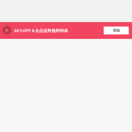
30%OFF＆全品送料無料特典
買い物かごに追加
登録
16% 割引！