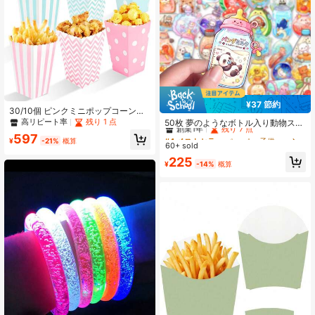
¥37 節約
#4 ベストセラー
ペーパー 子供用水彩紙
30/10個 ピンクミニポップコーンバ
ッグ、パーティー用紙製ポーチ、ス
創業1年
残り 7 点
高リピート率
残り 1 点
50枚 夢のようなボトル入り動物ステ
ナック、キャンディーコンテナ、映
ッカー、魔法のファンタジーパター
#4 ベストセラー
#4 ベストセラー
ペーパー 子供用水彩紙
ペーパー 子供用水彩紙
597
画の夜、誕生日パーティー、クリス
¥
-21%
概算
ンPET透明ステッカー、ノートパソ
60+ sold
創業1年
創業1年
残り 7 点
残り 7 点
マスのストライプポップコーンバッ
コン、水筒、スーツケースに適して
#4 ベストセラー
ペーパー 子供用水彩紙
225
グ
います、ファンタジーフェアリーテ
¥
-14%
概算
創業1年
残り 7 点
ールデザイン、防水、個人アイテム
のカスタマイズに最適