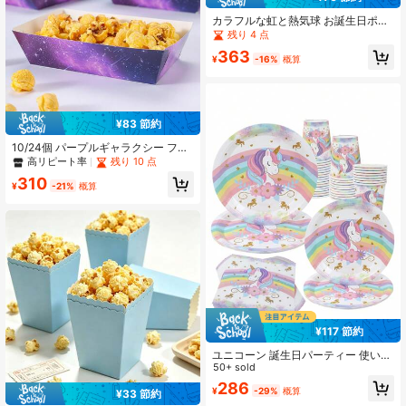
カラフルな虹と熱気球 お誕生日ポッ
プコーンボックス、お祝いプリント
残り 4 点
付き使い捨て紙製スナックコンテ
363
ナ、4.52x2.95x2.16インチのお菓子
¥
-16%
概算
ボックス、明るいテーマのお誕生日
パーティー、華やかな祝賀、バック
ヤードの集まり、ムービーナイト、
カーニバル、アウトドアBBQ、パー
ティーの好意、キャンディーバフ
¥83 節約
ェ、デザートテーブルの装飾、丈夫
な紙製ポップコーンホルダー、10
10/24個 パープルギャラクシー フー
個、20個、50個、100個のマルチサ
ドボックス、フライドポテトボック
高リピート率
残り 10 点
イズオプション、大人の祝賀の機会
ス、ポップコーンボックス、誕生日
310
全般に対応
パーティーの装飾とホームムービー
¥
-21%
概算
ナイトのスナックボックス、ランチ
ボックス、ベーカリーパン、バーガ
ーレストランに適しています
¥117 節約
ユニコーン 誕生日パーティー 使い捨
て食器セット8点 レインボーユニコ
50+ sold
ーン 紙皿 紙コップ ナプキンを含む
286
¥
-29%
概算
ユニコーンパーティー装飾 ウェディ
¥33 節約
ング 誕生日パーティー用品 ベビーシ