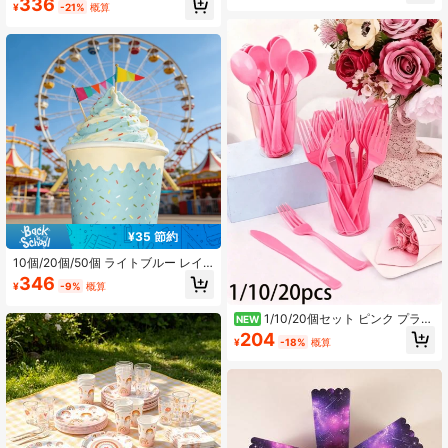
336
¥
-21%
概算
日会、映画鑑賞会などに適していま
ス ポップコーン・スナック・キャン
す
ディ・ポテトチップス用 パーティ
ー・誕生日会のおもてなしに最適
¥35 節約
10個/20個/50個 ライトブルー レイ
ンボーキャンディー柄 紙製アイスク
346
¥
-9%
概算
リームカップ、クリームドリップデ
ザインのデザートカップ、誕生日パ
1/10/20個セット ピンク プラス
ーティー、ベビーシャワーパーティ
NEW
チック製カトラリーセット、ホリデ
ー、結婚式、アイスクリームソーシ
204
¥
-18%
概算
ーパーティー、母の日、結婚式、誕
ャルパーティーなど様々な場面に適
生日会に適しています - ファッショ
しています
ナブルなケーキナイフ、フォーク、
スプーン - フォーマルな場面や食事
に適しています (再利用可能)