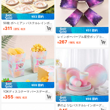
¥83 節約
50枚 ボヘミアン パステルレインボ
ー フローラル 使い捨て食器セット、
311
¥
-21%
概算
ピンク テラコッタ レインボー ハー
¥51 節約
ト ローズ柄 紙皿 カップ ナプキン、
レインボーパープル星空ポップコー
女の子の誕生日 ベビーシャワー ブラ
ン紙箱、光沢のあるソフトカラープ
イダルシャワー ボヘミアンシック 集
267
¥
-16%
概算
リントの使い捨て紙製スナック容
まり パーティー用品 テーブルデコレ
器、サイズ4.52x2.95x2.16インチ、
ーション必需品
カラフルなテーマパーティー、プラ
イドセレブレーション、バックヤー
ド集会、映画の夜、カーニバル、屋
外バーベキュー、パーティーの記念
品、キャンディービュッフェ、デザ
ートテーブルの装飾に適していま
す、丈夫なポップコーン紙箱、複数
のサイズが利用可能、10/20/50/100
個入り、様々な大人の祝賀行事に適
しています
¥69 節約
Y2Kディスコテーマ バースデーポッ
プコーントリートボックス、パステ
355
¥
-16%
概算
ルグラデーション&ハートファッショ
¥66 節約
ングラスディスコボールデザインの
夢のようなパステルレインボーグラ
使い捨て紙製スナックコンテナ、4.5
デーション星柄使い捨てパーティー
2インチ高のポップコーンホルダー、