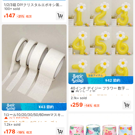
ボックス、ポップコーン、フレンチ
1/2/3箱 DIYクリスタルエポキシ装飾
フライ、キャンディー、デザートに
素材、ゴールド/シルバーカラー箔
100+ sold
適し、誕生日パーティー、お祝いの
紙、ネイルアート装飾フラグメント
147
集まり、女の子のパーティー、ホリ
¥
-21%
概算
ネイルチャーム
デーのお祝い、ブライダルシャワ
ー、パーティーの記念品、食品包装
用品、丈夫で軽量なパーティーアク
セサリー、多目的スナックとデザー
トコンテナ
¥42 節約
#6 ベストセラー
新築祝いのパーティー 装飾用バルーン
高リピート率
40インチ デイジー フラワー 数字 風
船、誕生日パーティー、記念日の祝
#6 ベストセラー
#6 ベストセラー
新築祝いのパーティー 装飾用バルーン
新築祝いのパーティー 装飾用バルーン
賀会、屋外イベントに最適 - 鮮やか
2.1k+ sold
高リピート率
高リピート率
なパーティーデコレーション
#6 ベストセラー
新築祝いのパーティー 装飾用バルーン
259
¥
-14%
概算
¥43 節約
高リピート率
#1 ベストセラー
ホワイト テープ
売り切れ間近！
1ロール10/20/30/50/60mmマスキ
ングテープ、アートマスキングテー
#1 ベストセラー
#1 ベストセラー
ホワイト テープ
ホワイト テープ
プ、スプレーペイントマスキングテ
1.2k+ sold
売り切れ間近！
売り切れ間近！
ープ、壁マスキングテープ、装飾マ
#1 ベストセラー
ホワイト テープ
178
スキングテープ、高接着性ホワイト
¥
-19%
概算