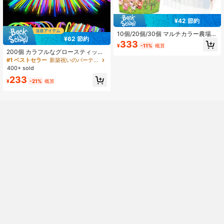
¥42 節約
10個/20個/30個 マルチカラー農場動
¥62 節約
物柄 紙製ポップコーンボックス、ス
333
¥
-11%
概算
カラップトップ スナック キャンディ
200個 カラフルなグロースティッ
ー お菓子容器、3.14*2.36*4.3イン
ク。これらのグロースティックは非
#1 ベストセラー
新築祝いのパーティー グローパーティー用品
チ 納屋 牛 豚 羊 鶏 風車 農家デザイ
常に高い明るさを持ち、柔らかいな
400+ sold
ン、納屋テーマの誕生日パーティー
がらも強い光を放ち、暗闇で8~12時
ベビーシャワー 農場パーティー用品
233
間光り続けるタイプの照明製品で
¥
-21%
概算
す。ウェディングパーティーの照
明、クリスマスパーティーの備品、
新年のギフトに最適な選択肢です。