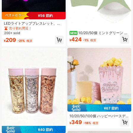
¥56 節約
LEDライトアップブレスレット、蓄
光パーティーグッズ、誕生日、カー
売り切れ間近！
ニバル、クリスマス、ハロウィン、
10/20/50個 ミントグリーン フ
200+ sold
NEW
新年など様々なシーンに適していま
レンチフライボックス、フレンチフ
424
209
す、点滅ライトとグロースティック
¥
-1%
概算
¥
-21%
概算
ライテイクアウト容器、グリーンの
付き、ネオンパーティーアクセサリ
ストライプ柄フレッシュフライ ポッ
ー、ウェディングデコレーション
プコーンボックス、映画の夜、結婚
式、誕生日、カーニバルパーティー
用品と装飾に適しています
¥67 節約
10/20/50/100個 ハッピーバースデ
ー ピンクグリッター + ダイヤモンド
349
¥
-16%
概算
柄 ポップコーンボックス、光沢のあ
るドリッププリント オープンスナッ
¥40 節約
クコンテナ、使い捨て紙製スナック