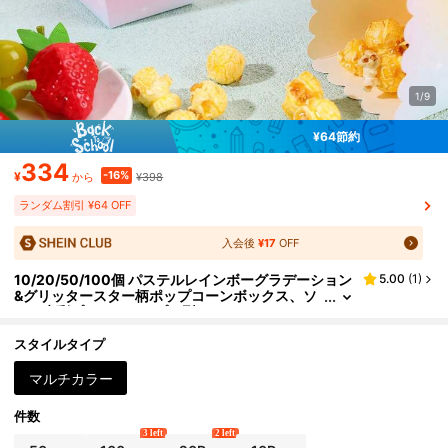
1/9
¥64節約
334
-16%
¥
¥398
から
ランダム割引 ¥64 OFF
入会後
¥17
OFF
10/20/50/100個 パステルレインボーグラデーション
5.00
(
1
)
&グリッタースター柄ポップコーンボックス、ソ
フト水彩プリントオープン型スナックコンテナ、
使い捨て紙製スナックボックス、ポップコーン、フラ
イドポテト、キャンディー、デザートに適し、テーマ
スタイルタイプ
パーティー、お祝いの集まり、ガーデンイベント、ホ
リデーセレブレーション、プレウェディングパーティ
マルチカラー
ー、パーティーギフト、食品包装用品、耐久性のある
軽量パーティーアクセサリー、多目的スナック&トリ
件数
ートコンテナ
3 left
2 left