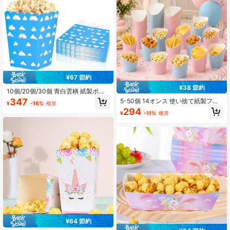
¥67 節約
¥38 節約
10個/20個/30個 青白雲柄 紙製ポッ
プコーンボックス、スカラップトッ
347
5-50個 14オンス 使い捨て紙製フレ
¥
-16%
概算
プポップコーンコンテナ、3.14*2.36
ンチフライカップ、フードカップと
294
*4.3インチ お菓子キャンディスナッ
¥
-11%
概算
ポップコーンボックス、ワッフルフ
クボックス 誕生日パーティー、ベビ
ライとサンドイッチトレイ、結婚
ーシャワー、映画の夜、飛行機テー
式、誕生日パーティーに適していま
マのパーティー用品 男女兼用
す
¥64 節約