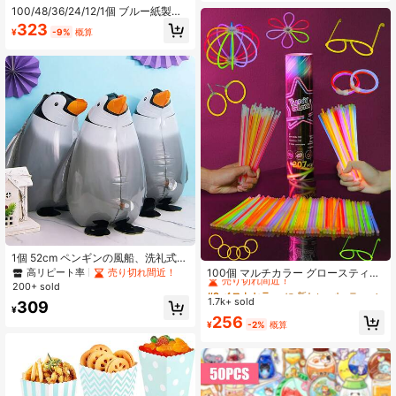
100/48/36/24/12/1個 ブルー紙製ポ
ャワー
ップコーンボックス、パーティーポ
323
¥
-9%
概算
ップコーンホルダー、誕生日パーテ
ィーの装飾品
#2 ベストセラー
に 新しい パーティーアクセサリー
1個 52cm ペンギンの風船、洗礼式、
誕生日パーティーの装飾に適してい
売り切れ間近！
高リピート率
売り切れ間近！
100個 マルチカラー グロースティッ
ます
ク - 電池不要の軽量プラスチック発
200+ sold
#2 ベストセラー
#2 ベストセラー
に 新しい パーティーアクセサリー
に 新しい パーティーアクセサリー
光ブレスレット、コンサート、ダン
1.7k+ sold
売り切れ間近！
売り切れ間近！
309
ス、パーティーなどに最適、音楽フ
¥
#2 ベストセラー
に 新しい パーティーアクセサリー
256
ェスティバルに必需品 | 楽しいパー
¥
-2%
概算
売り切れ間近！
ティーの装飾 | カラフルなブレスレ
ット