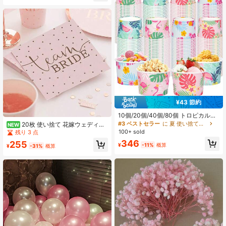
売り切れ間近！
マスキングテープ、スプレーペイン
ティング、水彩、スケッチングと水
彩画フレーミング、ハンドメイドア
ート作成
¥43 節約
10個/20個/40個/80個 トロピカルフ
ラミンゴ アイスクリーム ペーパーカ
#3 ベストセラー
に 夏 使い捨てキッチン用品
20枚 使い捨て 花嫁ウェディン
NEW
ップ、4種類 ピンク、ミントグリー
グナプキン、花嫁テキストプリン
100+ sold
残り 3 点
ン、ブルー ハワイアン ペーパーデザ
ト、バチェロレットパーティー、ブ
346
255
ートカップ アイスクリーム、サンデ
ライダルブランチテーブルセッティ
¥
-11%
概算
¥
-31%
概算
ー、パーティーの記念品、夏祭り、
ング、パーティーテーブルデコレー
ハワイアンテーマの集まりに適して
ション、ウェディングディナーに適
います
しています