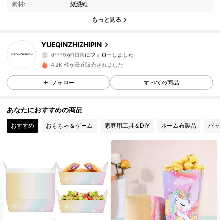
素材:
紙繊維
10 フォロワー
4.81
もっと見る
10 フォロワー
4.81
YUEQINZHIZHIPIN
10 フォロワー
4.81
4.2K 件が最近販売されました
10 フォロワー
4.81
フォロー
すべての商品
10 フォロワー
4.81
あなたにおすすめの商品
おすすめ
おもちゃ＆ゲーム
家庭用工具＆DIY
ホーム布製品
バッ
10 フォロワー
4.81
10 フォロワー
4.81
10 フォロワー
4.81