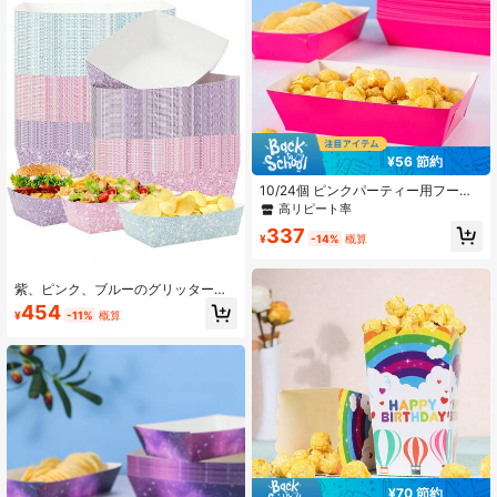
¥56 節約
10/24個 ピンクパーティー用フード
ボックス、フライドポテトボック
高リピート率
ス、ポップコーンボックス、誕生日
337
パーティーの装飾とムービーナイト
¥
-14%
概算
のおやつボックス、お弁当箱、ベー
カリーのパン、ハンバーガーレスト
ランに適しています
紫、ピンク、ブルーのグリッター付
き使い捨て食品トレー 20枚/60枚セ
454
¥
-11%
概算
ット、パーティー用品 バースデー、
バチェロレット、ブライダルシャワ
ー、結婚式、パーティーのお土産、
装飾、スナック用
¥70 節約