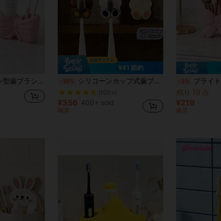
¥41 節約
ーム色ミニマリスト カウンタートップ歯ブラシオーガナイザー、ホームバスルームデコレーション
シリコーンカップ式歯ブラシホルダー、カートゥーン3Dホッキョクグマ壁掛けラック バスルーム収納、歯ブラシ、カミソリ、学校必需品ホルダー
ブライトピンク リボン レジン製メイクブラシホルダー - かわいい3Dリボンデザイン、大容量収納スペース、ドレッサー
-10%
-3%
残り 10 点
(100+)
¥356
¥219
400+ sold
概算
概算