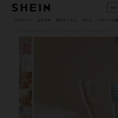
部屋
Use up
カテゴリ
おすすめ
新作アイテム
セール
レディース服
ホーム
ホーム＆インテリア
バスルーム
バスルームガジェット
/
/
/
/