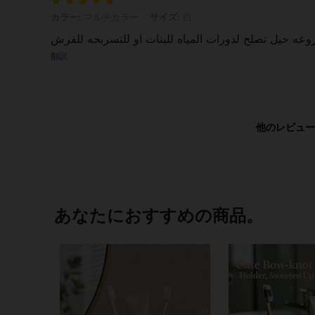
カラー: マルチカラー, サイズ: 白
カラー:
マルチカラー
サイズ:
白
وعه حيل تصلح لدورات المياه للبنات او للتسربحه للفرش
翻訳
他のレビュー
あなたにおすすめの商品。