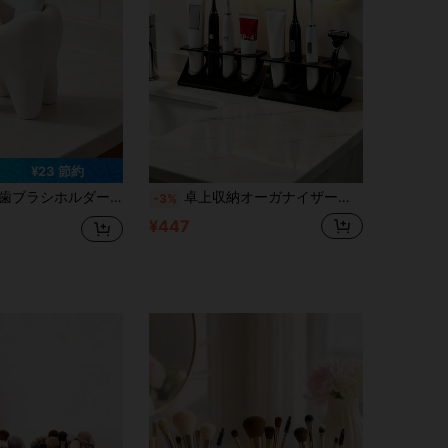
¥23 節約
しています、デスクトップペンホルダー、化粧ブラシホルダー、アパートメントとホテルの洗面台とバスルームのカウンタートップに適しています、バスルームアクセサリー (2/1個)
卓上収納オーガナイザー、歯ブラシと歯磨き粉の多機能ホルダー、カミソリ収納ラック; 歯ブラシホルダーと卓上収納ラックとして使用可能、バスルームアクセサリー、バスルームとキッチンに適し、スタイリッシュで実用的
-3%
¥447