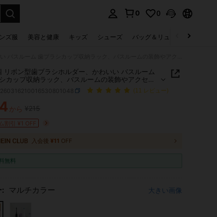
0
0
select.
ンズ服
美容と健康
キッズ
シューズ
バッグ＆リュック
下着＆
1個/2個 リボン型歯ブラシホルダー、かわいい バスルーム 歯ブラシカップ収納ラック、バスルームの装飾やアクセサリー、バニティ、部屋の装飾、ホームデコレーション、女性の友人へのギフトにも適しています
2個 リボン型歯ブラシホルダー、かわいい バスルーム
シカップ収納ラック、バスルームの装飾やアクセサ
バニティ、部屋の装飾、ホームデコレーション、女
h260316210016530801048
(11 レビュー)
人へのギフトにも適しています
4
¥215
から
ICE AND AVAILABILITY
割引 ¥1 OFF
入会後
¥11
OFF
料無料
:
マルチカラー
大きい画像