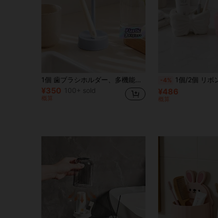
1個 歯ブラシホルダー、多機能歯磨き粉スタンド収納オーガナイザー、ホームバスルームの装飾、秋の装飾、学校再開
1個/2個 リボン型歯ブラシ&歯磨き粉ホルダー、2色ピンクホワイトリボン バスルーム収納ラック、クリ
-4%
¥350
100+ sold
¥486
概算
概算