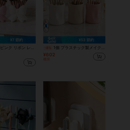
¥7 節約
¥53 節約
やバスルームのカウンターにメイクブラシ、ペン、化粧品を収納するのに最適。メイクアップ愛好家にとって甘いガーリーなタッチを加え、実用的な収納アイテムとホームデコレーション、バレンタインデーのギフトや入学祝いに最適な選択です。
1個 プラスチック製メイクブラシホルダー、くしゃくしゃペンホルダー、クリーム色のおしゃれなデスクオーガナイザー、ドレッサー&オフィス用、5色展開
-8%
¥602
概算