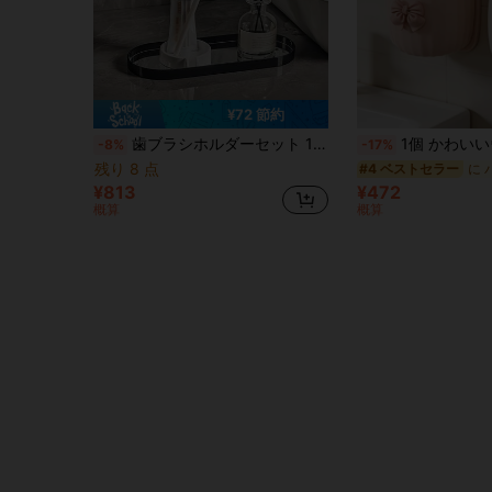
¥72 節約
歯ブラシホルダーセット 1個入り、歯ブラシカップ、歯磨き粉とelectric歯ブラシホルダー、洗面カップ、寮や自宅のバスルーム用オーガナイザー
1個 かわいいウサギ収納ラック + リボン装飾、省スペース壁掛け
-8%
-17%
残り 8 点
#4 ベストセラー
¥813
¥472
概算
概算