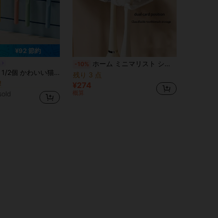
¥92 節約
ホーム ミニマリスト シンプル 歯ブラシホルダー 穴あけ不要 電動歯ブラシ・一般歯ブラシ収納ラック 壁掛け式 バスルーム歯ブラシオーガナイザー シンプルで便利
a
-10%
に バスルームのガジェット
ザー、2機能 歯ブラシホルダー + ケーブル管理クリップ、ドリル不要 粘着フック バスルームシンク デスクトップ 充電コード収納
残り 3 点
！
に バスルームのガジェット
に バスルームのガジェット
¥274
！
！
概算
sold
に バスルームのガジェット
！