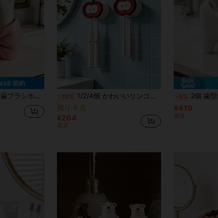
¥48 節約
、バスルーム、寝室、メイクブラシ、歯ブラシ、ペン、寮の収納、ホームデコレーション、装飾オーナメント、旅行に適しています
1/2/4個 かわいいリンゴデザイン 無穴壁掛け歯ブラシホルダー、防水バスルーム歯ブラシ収納コンパートメント、シャワールームと家庭用トイレの整理に使用
2個 歯型歯ブラシホルダー、バスルームのカウンタートップの歯ブラシと歯磨き粉の収納に適
-13%
-5%
残り 6 点
¥419
概算
¥264
概算