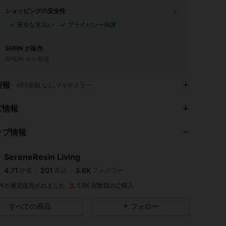
ショッピングの安全性
安全な支払い
プライバシー保護
SHEIN が販売
SHEIN から発送
情報
ABS樹脂,なし,マルチカラー
4.71
201
3.6K
ズ情報
ップ情報
4.71
201
3.6K
SereneResin Living
4.71
201
3.6K
評価
商品
フォロワー
h***e
は
1日前
に購入しました
K 件が最近販売されました
5.8K 回数目のご購入
4.71
201
3.6K
すべての商品
フォロー
4.71
201
3.6K