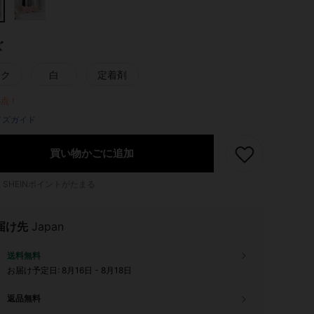
ズ
ンク
白
定着剤
8点！
イズガイド
買い物かごに追加
1
SHEINポイントがたまる
届け先
Japan
送料無料
お届け予定日:
8月16日 - 8月18日
返品無料