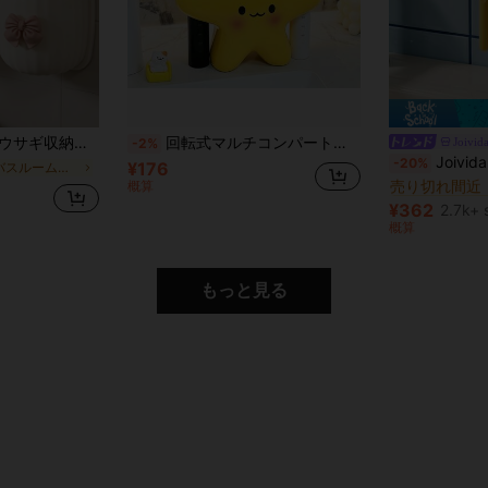
式歯ブラシ&歯磨き粉ホルダー、バスルーム装飾アクセサリー
回転式マルチコンパートメント歯ブラシホルダー、滑り止め付きバスルームカウンター歯磨き粉収納ボックス、電動歯ブラシ対応、バスルーム収納ボックス、バスルームアクセサリー、ルームデコレーション、ホリデーとトラベル必需品
Joivid
-2%
#1 ベストセラー
Joivida 1/2個 かわいい猫型壁掛けオーガナイ
-20%
¥176
に バスルーム用品の新着商品 バスルームのガジェット
売り切れ間近
概算
#1 ベストセラー
#1 ベストセラー
売り切れ間近
売り切れ間近
¥362
2.7k+ 
#1 ベストセラー
概算
売り切れ間近
もっと見る