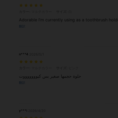
カラー: マルチカラー, サイズ: 白
カラー:
マルチカラー
サイズ:
白
Adorable I’m currently using as a toothbrush hold
翻訳
n***4
2026/5/1
カラー: マルチカラー, サイズ: ピンク
カラー:
マルチカラー
サイズ:
ピンク
حلوة حجمها صغير بس كيوووووووت
翻訳
y***i
2026/4/20