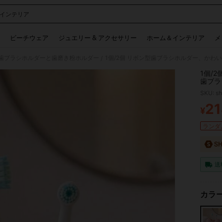
 インテリア
 and down arrow keys to navigate search 検索履歴 and 人気ワード. Press Enter to 
ビーチウェア
ジュエリー & アクセサリー
ホーム＆インテリア
メ
歯ブラシホルダーと歯磨き粉ホルダー
/
1個/
歯ブラ
リー、
SKU: s
性の友
21
¥
PR
ランダム
送
カラー