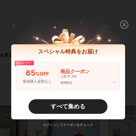
ر
いいね！ (1)
スペシャル特典をお届け
を見る
新規ユーザー
商品クーポン
65
%OFF
上限 ¥1,300
最低購入金額なし
期間限定
すべて集める
ログインしてクーポンをチェック