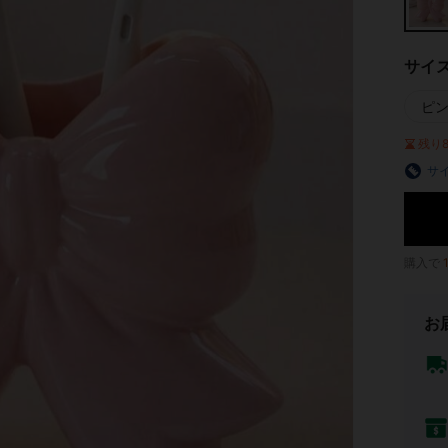
サイ
ピ
残り
サ
購入で
お