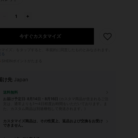
今すぐカスタマイズ
タマイズ」をタップすると、本規約に同意したものとみなされます。
見る
5
SHEINポイントがたまる
届け先
Japan
送料無料
お届け予定日:
8月14日 - 8月16日
(カスタマ商品が含まれるご注
文は、通常よりも1〜4日程度お時間をいただいております。ま
た、カスタム商品は別途梱包して発送されます。)
カスタマイズ商品は、その性質上、返品および交換をお受け
できません。