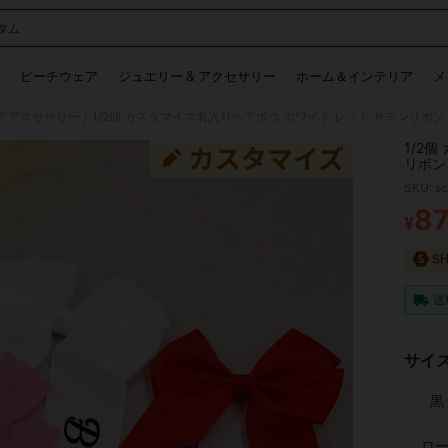
タム
 and down arrow keys to navigate search 検索履歴 and 人気ワード. Press Enter to 
ビーチウェア
ジュエリー & アクセサリー
ホーム＆インテリア
メ
アアクセサリー
/
1/2
リボン
ーディ
SKU: s
ー 春
8
¥
PR
送
サイ
黒
ロ