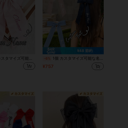
¥48 節約
、新作サテンパール装飾タッセル付き大型リボンヘッドピース、ライトラグジュアリーな幻想的な春のヘアアクセサリー、滑らかな生地と精巧な職人技、パールとタッセルの組み合わせでエレガントな流れ、しっかりフィットし滑り止め付き; 旅行やバカンスの女の子、ハネムーンの花嫁、カップル、親友など女性に適し、日常のコーディネートアクセサリー、ハネムーンスタイリングヘッドピース、誕生日や休日のギフト、記念日のカスタマイズギフト、親友へのギフトとして使用でき、限定の名前刻印に対応
1個 カスタマイズ可能な名前付き新作レディースリボンヘアクリップ、フリルデザイン、カスタマイズ可能なテキスト、お土産として使用可能、誕生日プレゼントに最適、レディースの日常/休日/仕事着に適しています。クロコダイルクリップヘアアクセサリー、クロークリップ、ヘアピン。
-6%
¥757