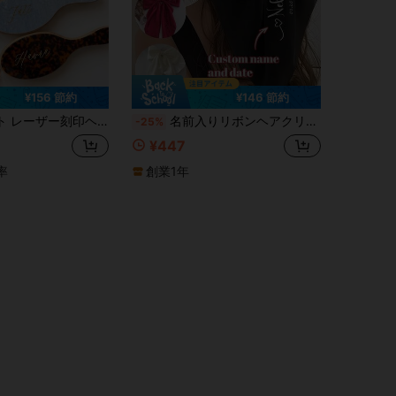
¥156 節約
¥146 節約
クリルグリッター名入りカスタマイズ大理石柄精巧なヘアコームとクロークリップ、ユニークなブライダルパーティーブライズメイドギフトカスタマイズブライズメイドヘアアクセサリーセット、バレンタインデーギフト、女性用ヘアアクセサリーギフト
名前入りリボンヘアクリップ、パーソナライズされたサテンロングテールヘアクリップ、ロングテールリボンヘアタイ、クラシックな女性の女の子のヘアスタイリングアクセサリー、90年代ビンテージ大きなサテンフレンチスタイルのヘッドドレス装飾、ギフトヘアリボン春クリップ、彼女、彼女、家族、友人への理想的なギフト、刻印、ステンレス、カラフル、かわいい、おもしろい、カワイイ、Y2K、スタイリッシュ、ユニセックス、カジュアル、カスタム、パーソナライズ、ユニーク、カスタマイズ、彼のための理想的なギフト、彼女のための理想的なギフト、秋のシック、アパレルアクセサリー、カスタマイズされたヘアアクセサリー
-25%
¥447
率
創業1年