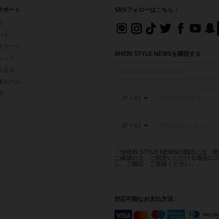
サポート
SNSフォローはこちら：
せ
イント
フトカード
SHEIN STYLE NEWSを購読する
ォレット
入方法
価ルール
問
JP + 81
JP + 81
「SHEIN STYLE NEWSの購読には「
利
ご確認の上、ご同意いただける場合にのみ
し、ご購読・ご登録ください。」
対応可能なお支払方法：