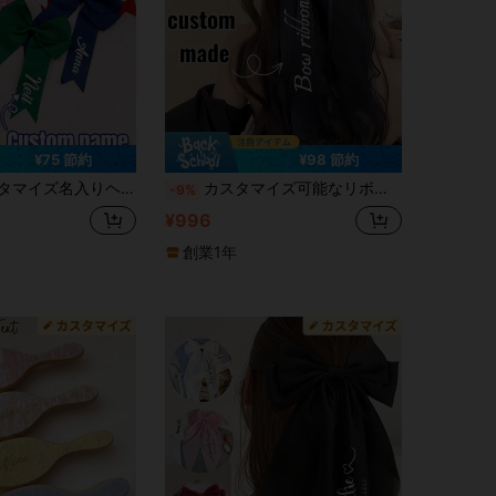
¥75 節約
¥98 節約
ロコダイルクリップ、カスタマイズ サテンリボン ヘアアクセサリー、カスタマイズ可能なヘアデコレーション、ウェディング、誕生日ギフト
カスタマイズ可能なリボンヘアアクセサリー、かわいいリボンヘアクリップ、ファッショナブルなクロウクリップ、身に付けてプリンセスになろう!カスタマイズ可能な花嫁ヘッドピース、ウェディング写真の装飾、学校始業式ヘアアクセサリー、リボンヘアクリップ、バレンタインデー/誕生日/母の日のギフト
-9%
¥996
創業1年