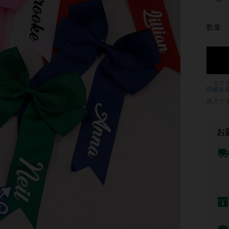
数量:
「カス
詳細を
購入で
お