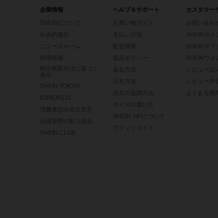
企業情報
ヘルプ＆サポート
カスタマー
SHEINについて
お買い物ガイド
お問い合わ
社会的責任
支払い方法
SHEINポ
ニュースルーム
配送情報
SHEINギ
採用情報
返品ポリシー
SHEINウ
特定商取引法に基づく
返金方法
レビュー記
表示
注文方法
レビュー評
SHEIN TOKYO
注文の追跡方法
よくある質
#SHEIN101
サイズの選び方
消費者志向自主宣言
SHEIN VIPについて
品質管理の取り組み
アフィリエイト
SHEIN CLUB