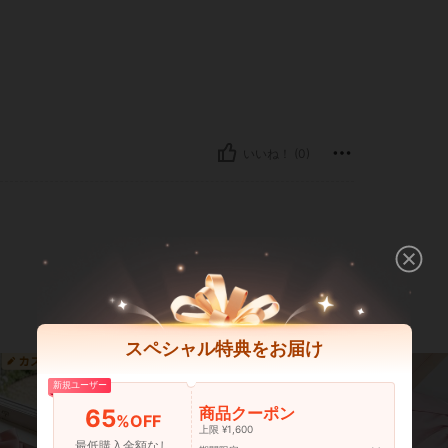
いいね！ (0)
スペシャル特典をお届け
新規ユーザー
商品クーポン
65
%OFF
上限 ¥1,600
最低購入金額なし