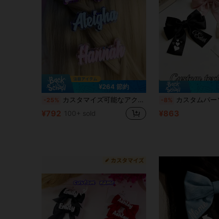
¥264 節約
カスタマイズ可能なアクリル製名前イニシャルヘアクリップ ヘアアクセサリー 友人や女性へのギフト
カスタムパーソナライズ エレガントなリボンヘアクリップヘッドバンド、女性
-25%
-8%
¥792
¥863
100+ sold