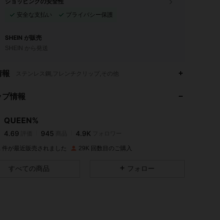
ショッピングの安全性
安全な支払い
プライバシー保護
SHEIN が販売
SHEIN から発送
4.69
945
4.9K
情報
ステンレス鋼,フレンチクリップ,その他
ップ情報
4.69
945
4.9K
QUEEN%
4.69
945
4.9K
評価
商品
フォロワー
a***7
は
1日前
に購入しました
0K 件が最近販売されました
29K 回数目のご購入
4.69
945
4.9K
すべての商品
フォロー
4.69
945
4.9K
4.69
945
4.9K