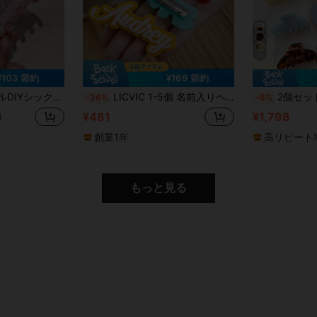
22
¥103 節約
¥169 節約
に最適 記念日 バレンタインデー 母の日 誕生日 父の日 卒業式 結婚式 新築祝い 普段使い用
LICVIC 1-5個 名前入りヘアクリップ、名前入りアリゲータークリップ、カスタムバレッタ、ガールズヘアクリップ、誕生日プレゼント、クリスマスプレゼント、プリンセスヘアクリップ、母の日ギフト、バレンタインデーギフト、おばあちゃんへのプレゼント、ブライズメイドギフト、ブライダルシャワーギフト、ウェディングギフト、耐久性、カラフル、かわいい、愛らしい、おもしろい、カワイイ、Y2K、スタイリッシュ、ユニセックス、カジュアル、カスタム、パーソナライズ、ユニーク、カスタマイズ、彼のための理想的なギフト、彼女のための理想的なギフト、彼女、彼氏、彼女、家族、友人、女性のためのヘアアクセサリー、大きめのヘアリボン
2個セット レーザー刻印ヘアアクセサリーセット、パーソナライズ名入りクロークリップとヘアコーム、女性用ファッションア
-26%
-8%
¥481
¥1,798
d
創業1年
高リピート
もっと見る