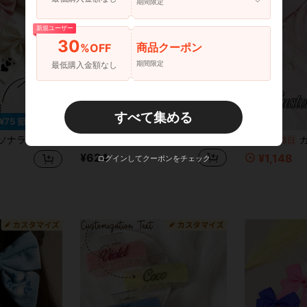
期間限定
新規ユーザー
30
商品クーポン
%OFF
期間限定
最低購入金額なし
すべて集める
¥75 節約
用アリゲーターバレット、日常通勤パーティーヘアアクセサリー
1/2個 カスタマイズ可能な新学期ヘアクリップ、女性と女の子用パーソナライズ名前入り、リンゴ ABC 鉛筆 黒板 リボンヘアクリップ、カスタム名前、ホワイト イエロー ネイビーブルー 新学期サテンリボンボウ アリゲータークリップ
カスタマイズ可能な名前入りサテンリボンヘアクリップ
-7%
残り3日
¥624
¥1,148
ログインしてクーポンをチェック