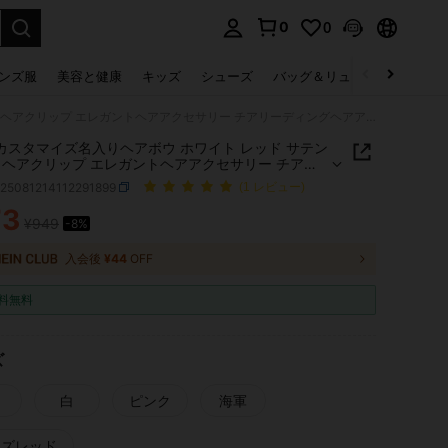
0
0
select.
ンズ服
美容と健康
キッズ
シューズ
バッグ＆リュック
下着＆
1/2個 カスタマイズ名入りヘアボウ ホワイト レッド サテンリボン ヘアクリップ エレガントヘアアクセサリー チアリーディングヘアアクセサリー ウェディングヘアアクセサリー 春夏 明るい色
個 カスタマイズ名入りヘアボウ ホワイト レッド サテン
 ヘアクリップ エレガントヘアアクセサリー チアリ
ングヘアアクセサリー ウェディングヘアアクセサリ
c25081214112291899
(1 レビュー)
夏 明るい色
73
¥949
-8%
ICE AND AVAILABILITY
入会後
¥44
OFF
料無料
ズ
白
ピンク
海軍
ーズレッド