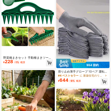
野菜種まきセット 手動種まきツール
228
種間隔調整ツール 野菜プランター種
¥
-1%
概算
まき機 ガーデニング用穴あけ器 土壌
¥64 節約
ほぐしツール
滑り止め薄手グローブ 10ペア 運転、
荷物運び、サイクリング、ハイキン
#4 ベストセラー
に 新築住宅のリフォームと装飾 ガーデンツール
グ、野外活動に適しています
644
¥
-9%
概算