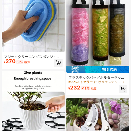
147 フォロワー
4.82
マジッククリーニングスポンジ - バ
270
ッテリーレスデザイン、キッチン、
¥
-5%
概算
バスルーム、ガラス、壁、トイレ、
セラミックなど様々な表面を簡単に
¥55 節約
洗浄できます。リビング、バスルー
ム、トイレ、キッチン、車に適して
プラスチックバッグホルダーラッ
います。ハロウィンやクリスマスの
ク、グロサリーバッグとゴミ袋オー
#9 ベストセラー
に ポリエステル ガーデンツール
最高の贈り物。家庭の掃除に不可欠
ガナイザー、スペースを節約するメ
232
¥
-19%
概算
なツール。
ッシュディスペンサー、キッチンに
適し、モダンで便利なデザイン、バ
ッグを整理して通気性を保ち、スペ
ースを節約するメッシュストレージ
ラック、多機能な壁掛け式ホームと
キッチンのストレージソリューショ
ン、園芸用品