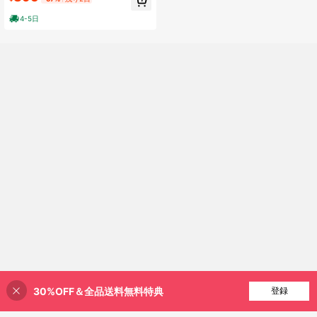
チップソー ワイヤー 8インチ用 ワイ
ヤーブラシ スチールワイヤー 草刈機
4-5日
刈払機 雑草除去 苔取り
30%OFF＆全品送料無料特典
買い物かごに追加
登録
9% 割引！