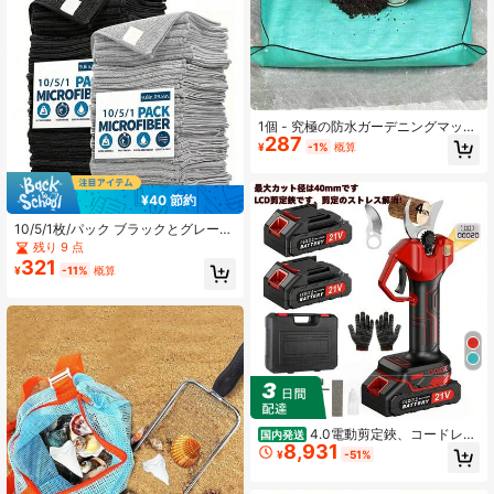
1個 - 究極の防水ガーデニングマット
287
- 多肉植物と緑の植物を保護 - バル
¥
-1%
概算
コニーでの植え替えと土の交換に最
適 - 快適なフラワーマットデザイン
- 植栽ツールセット、ガーデニング
¥40 節約
ツール、ガーデン用品付き
10/5/1枚/パック ブラックとグレーの
再利用可能なキッチンタオル、ブラ
残り 9 点
ッククリーニングクロス、キッチン
321
¥
-11%
概算
アクセサリーまたはクリーニング用
品! 超吸水性マイクロファイバータオ
ル、ホームグッズ、キッチンアクセ
サリー、9.8*9.8インチ厚手ブラック
とグレーの小さなクリーニングラ
グ、キッチンディッシュクロス、鍋
とフライパンのクリーニングクロ
ス、タオル、クリーニングツール、
キッチン、バスルームとホーム用品
(品質保証)
4.0電動剪定鋏、コードレス
国内発送
8,931
電動ハサミ（充電式48V 2.0Ahバッ
¥
-51%
テリー2個＆ブレード2枚付き）、ア
ップグレード版電動剪定機、直径剪