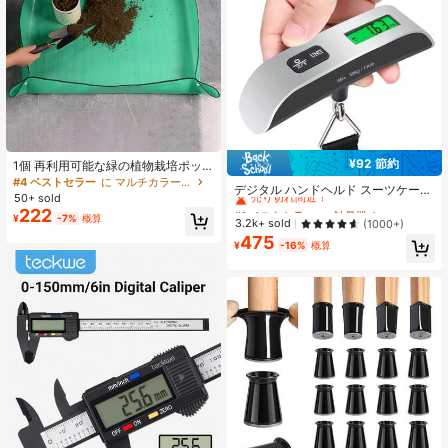
ングはさみ
¥92 節約
1個 再利用可能な緑の植物栽培ポッ
#1 ベストセラー
に 計量器
ト - 室内植物や緑の植栽に適してい
#4 ベストセラー
に マルチカラー ガーデンツール
売り切れ間近！
デジタル ハンドヘルド スーツケール
ます - バルコニーの植栽、土の入れ
50+ sold
スケール 50kg/110lbs 、バックライ
#1 ベストセラー
#1 ベストセラー
に 計量器
に 計量器
替えに使えます - 快適なポットデザ
222
トLCD表示、電池式、0.1精度、ABS
¥
-7%
概算
イン - 植物ケア用品、水やり用具、
売り切れ間近！
売り切れ間近！
3.2k+ sold
(1000+)
マテリアル、携帯用スプリングスケ
園芸メンテナンス用具、植物栽培マ
475
#1 ベストセラー
に 計量器
ール トラベル用
¥
-16%
概算
ット付属 - 室内多肉植物の植え替
売り切れ間近！
え、鉢植えに使える折りたたみ式厚
手の防水ガーデンマット