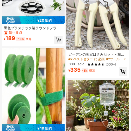
¥20 節約
黒色プラスチック製ラウンドフラワ
ーポットベーストレイ、排水性と通
残り 8 点
気性を向上させる、室内/屋外植物ポ
189
¥
-10%
概算
ット固定装置に適しています
ガーデンの剪定はさみセット - 枝や
花の刈り込みや切断に最適、ガーデ
#2 ベストセラー
に 必須DIYツールのチェックリスト ガーデンツール
ニング用はさみ、プラントガーデン
300+ sold
(500+)
クリップ、盆栽や果物収穫用
335
¥
-1%
概算
¥49 節約