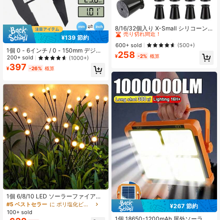
#1 ベストセラー
丸い 家具パッド
売り切れ間近！
8/16/32個入り X-Small シリコーン
チェアレッグカバー/家具スライダー
#1 ベストセラー
#1 ベストセラー
丸い 家具パッド
丸い 家具パッド
¥139 節約
フェルトパッド付き - 騒音低減 チェ
売り切れ間近！
売り切れ間近！
600+ sold
(500+)
アレッグ フロア保護 ハードウッドフ
1個 0 - 6インチ / 0 - 150mm デジタ
258
#1 ベストセラー
丸い 家具パッド
ロア用、効果的に床とテーブルの脚
¥
-2%
概算
ルノギス 測定ツール 電子マイクロメ
200+ sold
(1000+)
売り切れ間近！
を保護 (4色展開)
ーターノギス 電子デジタルノギス カ
397
¥
-26%
概算
ーボンファイバー ダイヤルノギス ゲ
ージ マイクロメーター 測定ツール
デジタル定規
1個 6/8/10 LED ソーラーファイアフ
ライグラウンドステークライト、ソ
#5 ベストセラー
に ポリ塩化ビニル 屋外照明
¥267 節約
#2 ベストセラー
USBまたはその他のDC電源接続 懐中電灯とトーチ
ーラー式 屋外パスウェイライト、防
100+ sold
水庭園景観照明、パティオ、ヤー
売り切れ間近！
1個 18650-1200mAh 屋外ソーラー