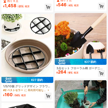
残り 2 点
ル、竹製ガーデニング手動除草ツー
残り 9 点
ール手動式 迅速均一時間節約型播種
ル - 曲がったり引っ張ったりしゲず
546
1,458
¥
-4%
概算
機プランター ガーデニング
¥
-21%
概算
に簡単に雑草を除去できます
¥27 節約
3点セット フローラル柄 ガーデニン
264
グツールセット、ポータブルガーデ
¥
-9%
概算
ン植栽ツール、シャベルとレーキ付
き、土壌のほぐし、移植、耕作に多
¥27 節約
機能、快適な無垢材ハンドル、軽量
で収納が簡単
1/5/10個 グリッドデザイン フラワー
ポットトレイ - 根腐れ防止トレイ、
#2 ベストセラー
に 再利用可能な ガーデンツール
フラワーポットスタンド、通気性の
160
¥
-14%
概算
ある丸型排水ラック、フラワーポッ
ト高架ラック、室内/屋外用鉢植えア
クセサリー、プラントトレイ、室内
ガーデニング必需品