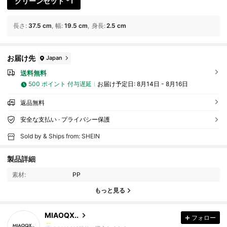
グリーンセット *1
長さ
:
37.5 cm
幅
:
19.5 cm
身長
:
2.5 cm
お届け先
Japan
送料無料
500 ポイント 付与遅延
お届け予定日:
8月14日 - 8月16日
返品無料
安全な支払い · プライバシー保護
Sold by & Ships from: SHEIN
147 フォロワー
4.82
製品詳細
素材:
PP
147 フォロワー
4.82
もっと見る
MIAOQX..
フォロー
147 フォロワー
4.82
h***h
は
1日前
に購入しました