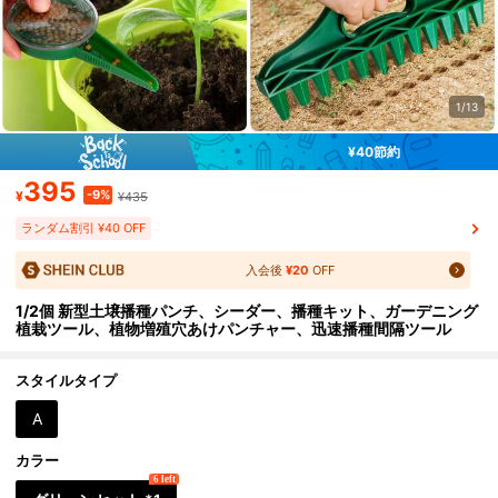
1/13
¥40節約
395
-9%
¥
¥435
ランダム割引 ¥40 OFF
入会後
¥20
OFF
1/2個 新型土壌播種パンチ、シーダー、播種キット、ガーデニング
植栽ツール、植物増殖穴あけパンチャー、迅速播種間隔ツール
スタイルタイプ
A
カラー
6 left