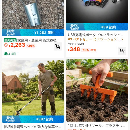
¥39 節約
¥1,253 節約
USB充電式ポータブルフラッシュラ
イト、銅製バックル、ミニフラッシ
#3 ベストセラー
に バケーション ポータブル照明
家庭用・農業用 筒式移植器
国内発送
ュライト、キャンプ用品、銅合金製
2,263
200+ sold
苗移し プランター移植 穴あけ 苗掘
¥
-36%
小型LEDフラッシュライト、可愛い
りアイテム
348
¥
-10%
概算
ミニポケットフラッシュライトキー
4-5日
ホルダー、多機能プラスチック製小
型明るい防水ギフト用アウトドア夜
間照明
¥387 節約
1個 土壌穴掘りツール、プラスチッ
長柄4爪鋼製ヘッドの強力な除草ツー
ク製5本爪手動式播種ツール、植栽ツ