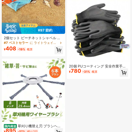
定鋏、庭園用ツリートリミングブラ
ンチ
¥97 節約
2個セット ビーチネットシャベル 砂
濾過用ビーチバッグ シェル収集シャ
#7 ベストセラー
に ライトウェイト ガーデンツール
ベル 貝殻拾い用 サメの歯フィルター
408
¥
-19%
概算
付き ビーチトイ 夏のビーチ・プー
ル・アウトドアキャンプ向け（猫砂
スコップとしても使える多機能シャ
ベル）
20個 PUコーティング 安全作業手袋
780
建設、木工、ガーデニング用、工業
¥
-31%
概算
用保護手袋、修理手袋、滑り止め、
耐摩耗性、耐久性、グリップ力強
化、芝生手入れと屋外使用に適して
います、手保護
草刈り機替え刃 ブラシヘッ
国内発送
895
ド ワイヤーカッター 6枚刃 草刈機用
¥
-57%
残り2日