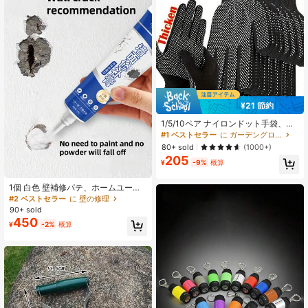
¥21 節約
1/5/10ペア ナイロンドット手袋、ガ
ーデニング手袋、作業ツール、滑り
#1 ベストセラー
に ガーデングローブ
止め、耐久性、通気性再利用可能、
80+ sold
(1000+)
ガーデニング運転労働保護薄型接着
205
手袋、再利用可能 (ブラック、ブル
¥
-9%
概算
ー)
1個 白色 壁補修パテ、ホームユース
ネジ穴用フィラー
#2 ベストセラー
に 壁の修理
90+ sold
450
¥
-2%
概算