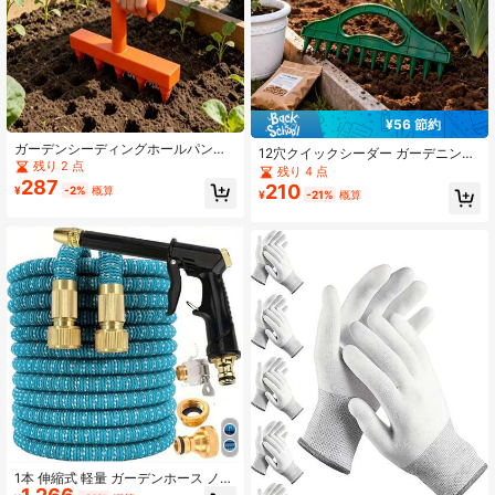
¥56 節約
ガーデンシーディングホールパンチ
12穴クイックシーダー ガーデニング
ャー、家庭菜園や花の苗植えに適し
残り 2 点
ツール - 防水耐久性プラスチック製
残り 4 点
ています。バルコニーガーデンの精
287
手動種まき機、野菜と花に適した手
210
¥
-2%
概算
密な植え付けツール、鉢植え栽培の
¥
-21%
概算
動種まきディスペンサー、庭と芝生
専用機器
のケアに効率的な直線種まき機、野
菜植え付け補助ツール、植え付けア
クセサリー
1本 伸縮式 軽量 ガーデンホース ノズ
ル付き - 耐久性、柔軟性、伸縮自