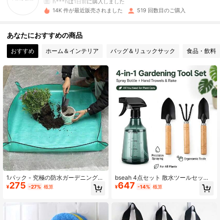
14K 件が最近販売されました
519 回数目のご購入
147 フォロワー
4.82
あなたにおすすめの商品
おすすめ
ホーム＆インテリア
バッグ＆リュックサック
食品・飲料
147 フォロワー
4.82
147 フォロワー
4.82
147 フォロワー
4.82
147 フォロワー
4.82
147 フォロワー
4.82
1パック - 究極の防水ガーデニングマ
bseah 4点セット 散水ツールセッ
275
647
ット - 多肉植物&グリーンプラントを
ト、ハンドスプレー + ガーデニング
¥
-27%
概算
¥
-14%
概算
育成 - バルコニーの植え替え、土の
シャベルセット、ミニ植え付けツー
入れ替えに最適 - 快適な花クッショ
ル ベランダの鉢植え野菜、花、苗、
147 フォロワー
ンデザイン - 植栽ツールセット、ガ
室内外の鉢植え植物のケアに適して
4.82
ーデンツール、ガーデニングツール
います
付き