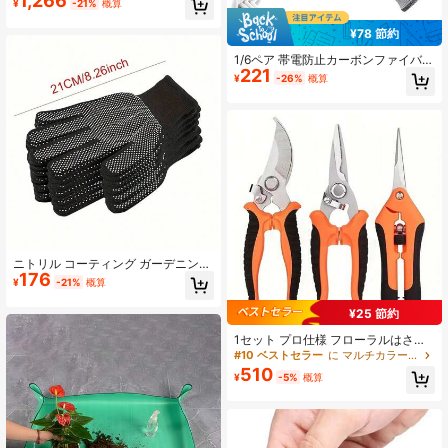
1,266
¥
-21%
概算
在、長さ選択可能、収納簡単 - 家庭
菜園や芝生手入れに最適
¥78 節約
1/6ペア 帯電防止カーボンファイバー
221
保護手袋、滑り止め、耐摩耗性、防
¥
-26%
概算
塵性、タッチ感度良好、通気性のあ
るカフ、汎用電子部品保護手袋
ニトリル コーティング ガーデニング
176
グローブ 2個セット、作業用手袋、
¥
-21%
概算
滑り止め、通気性、再利用可能、ガ
ーデニング、運転、作業保護用薄手
¥25 節約
コーティンググローブ、再利用可能
(ブラック、ブルー)
1セット プロ仕様 フローラルはさ
み、ステンレス鋼刃 - ポータブル フ
#10 ベストセラー
に マルチカラー ガーデンツール
ラワートリミングはさみセット、人
510
¥
-5%
概算
間工学に基づいた滑り止めハンド
ル、高張力スプリング、簡単切断、
モダンメタル刃剪定ばさみ、花、果
物、野菜のトリミングに効率的な園
芸用品 | ポータブルハンドル | トリミ