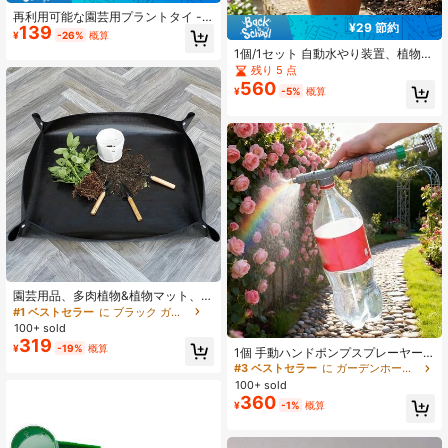
再利用可能な園芸用プラントタイ -
¥29 節約
139
プラントフック&ループ、プラントフ
¥
-26%
概算
ック&ループタイ、園芸用ひも、耐久
1個/1セット 自動水やり装置、植物の
性のあるサポート、フラワーブーケ
水やりを簡単にする - 350ml 流量調
残り 5 点
用品、室内/屋外の庭、室内植物、ガ
整可能、室内外の鉢植え植物ガーデ
560
ーデン、バルコニー、パティオ、リ
¥
-5%
概算
ニング用品に最適、オフィスと旅行
ビングルームやオフィスに適してい
の水やりツール、屋外花鉢アクセサ
ます。ケーブルや配線の整理にも適
リー、夏の旅行必需品、ワールドカ
しています。
ップ植物水分補給
園芸用品、多肉植物&植物マット、バ
ルコニー植え替え土マット、防水プ
#1 ベストセラー
に ブラック ガーデンツール
ランティングツールマット
100+ sold
319
¥
-19%
概算
1個 手動ハンドポンプスプレーヤー
調整可能ノズル、人間工学設計で簡
#3 ベストセラー
に ガーデンホースとアクセサリー
単操作、園芸散水や家庭清掃に多目
100+ sold
的な圧力スプレーヤー、ユニバーサ
360
¥
-1%
概算
ルボトルアダプターで時間と手間を
節約