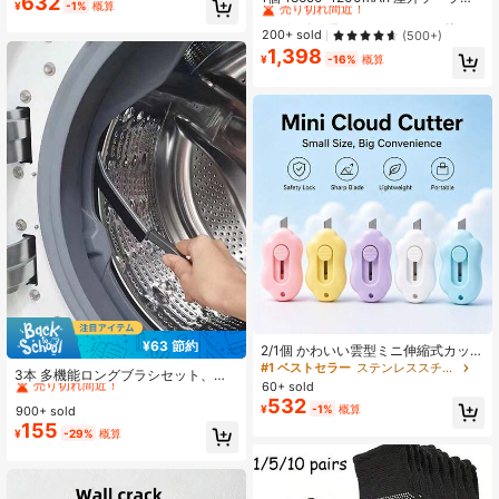
632
¥
-1%
概算
ド、歩道、キャンプ、ホリデー、結
フラッドライト 超高輝度LED 非常用
#2 ベストセラー
#2 ベストセラー
USBまたはその他のDC電源接続 懐中電灯とトーチ
USBまたはその他のDC電源接続 懐中電灯とトーチ
婚式パーティーの装飾用
照明 USB充電式 ポータブルフラッシ
売り切れ間近！
売り切れ間近！
200+ sold
(500+)
ュライト キャンプ/夜市/旅行/停電時
1,398
#2 ベストセラー
USBまたはその他のDC電源接続 懐中電灯とトーチ
照明に適しています、キャンプ夜市
¥
-16%
概算
売り切れ間近！
店舗用ライト
¥63 節約
2/1個 かわいい雲型ミニ伸縮式カッタ
#1 ベストセラー
に ホリデーギフト 手工具
ーナイフ、ポータブルペーパーカッ
#1 ベストセラー
ステンレススチール 手はさみ
売り切れ間近！
3本 多機能ロングブラシセット、洗
ター、パッケージオープナー、オフ
60+ sold
濯機ドラムクリーナー、シンククリ
#1 ベストセラー
#1 ベストセラー
に ホリデーギフト 手工具
に ホリデーギフト 手工具
ィス、学校、家庭、DIYクラフト、学
532
ーナー、ハンドルつき硬質ブラシ、
¥
-1%
概算
900+ sold
習用品、オフィス用品に便利なツー
売り切れ間近！
売り切れ間近！
窓溝掃除、キッチン、バスルームの
155
ル、ランダムカラー
#1 ベストセラー
に ホリデーギフト 手工具
¥
-29%
概算
家庭用
売り切れ間近！