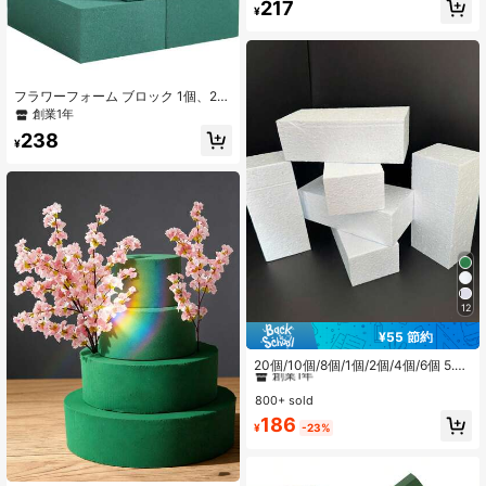
217
DIYクラフト、ウェディングデコレー
¥
ション、ガーデニングプロジェク
ト、テーブルセンターデコレーショ
ン用
フラワーフォーム ブロック 1個、2
個、3個セット、長方形、1ブロック
創業1年
(長さ5.5インチ x 幅3.1インチ x 高さ
238
1.7インチ)、丸型フラワーフォームブ
¥
ロック、直径3.15インチ、6.5イン
チ、生花や造花の装飾、プラントフ
ォーム、フローリスト用品、ウェデ
ィングの装飾、濡れた状態や乾燥し
た状態で使用可能な緑色のフラワー
フォームブロック、DIY、アート、ク
ラフト、ウェディングに適していま
す
12
¥55 節約
#1 ベストセラー
に フローラルフォーム
創業1年
20個/10個/8個/1個/2個/4個/6個 5.5
1"X3.14"X1.77" グリーンポリスチレ
#1 ベストセラー
#1 ベストセラー
に フローラルフォーム
に フローラルフォーム
ンフォームブリック 生花・ドライフ
800+ sold
創業1年
創業1年
ラワー用、フラワーアレンジメン
#1 ベストセラー
に フローラルフォーム
186
ト、植物装飾、クラフト、春のフラ
¥
-23%
創業1年
ワーアレンジメント、グリーンフロ
ーラルフォーム、吸水性、誕生日、
ガーデン、ウェディングテーブルセ