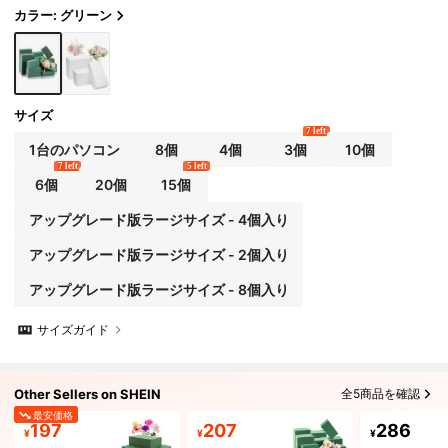
ティー、ガーデンデコレーションに使用できます
カラー: グリーン
サイズ
7 left
1台のパソコン
8個
4個
3個
10個
7 left
5 left
6個
20個
15個
アップグレード版ラージサイズ - 4個入り
アップグレード版ラージサイズ - 2個入り
アップグレード版ラージサイズ - 8個入り
サイズガイド
Other Sellers on SHEIN
全5商品を確認
最安価格
197
207
286
¥
¥
¥