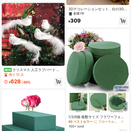
イフラワーフォーム、ウェディン
グ、誕生日、ホームデコレーショ
ン、ガーデンデコレーション、装
3Dデコレーションセット、白の3D
飾、センターピース、日用品、ブラ
人工蝶々の花15個入り、花瓶、屋外
創業1年
ック、花瓶、人工花プラスチック
のパティオ、結婚式の祝賀会に適し
309
ています(蝶の高さ:3.15フィート、ス
¥
テムは最大9.84フィートまで伸びま
す)
クリスマス 人工ラブバード フ
NEW
ェアリーガーデン装飾 リアルな鳥 ホ
残り 10 点
ワイトフェザー クリスマスツリー飾
628
り リースアクセサリー 再利用可能
¥
-40%
結婚式 クリスマス装飾 クリスマスツ
リーデコレーション 屋外ガーデン装
飾 ヤードデコレーション ホリデーデ
コレーション
1/3/6個 複数サイズ フラワーフォー
ムブロック、生鮮・人工花用フォー
#2 ベストセラー
に フローラルフォーム
ムブロック、グリーン 生花・造花用
100+ sold
ウェット/ドライフラワーフォーム、