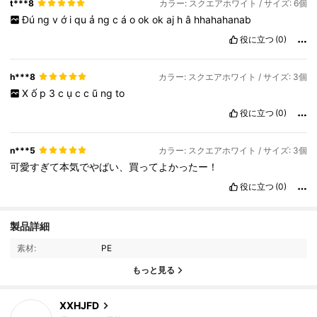
t***8
カラー: スクエアホワイト / サイズ: 6個
Đú
ng
v
ớ
i
qu
ả
ng
c
á
o
ok
ok
aj
h
â
hhahahanab
役に立つ
(0)
h***8
カラー: スクエアホワイト / サイズ: 3個
X
ố
p
3
c
ụ
c
c
ũ
ng
to
役に立つ
(0)
n***5
カラー: スクエアホワイト / サイズ: 3個
可愛すぎて本気でやばい、買ってよかったー！
役に立つ
(0)
製品詳細
246 フォロワー
4.88
素材:
PE
246 フォロワー
4.88
もっと見る
246 フォロワー
4.88
XXHJFD