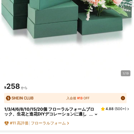
1/19
258
¥
から
入会後
¥13
OFF
1/3/4/6/8/10/15/20個 フローラルフォームブロ
4.88
(
500+
)
ック、生花と造花DIYデコレーションに適し
ています、グリーンフローラルフォームブロ
#
11
高評価
フローラルフォーム
ック、フラワーアレンジメント、植物デコレーシ
ョン、ハンドメイドクラフト、フローラルデコレ
ーション、ホーム、ウェディング、誕生日、パー