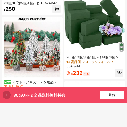
ンターピース、ウェディングパーテ
20個/10個/5個/4個/2個 16.5cm/4cm
ィー用品、ルームデコレーション、
*12cm/4cm*8cm/4cm ラウンド型フ
ホームデコレーション、ベッドルー
258
¥
ローラルフォーム、グリーン ウェッ
ムデコレーション、誕生日デコレー
トドライフラワーフォーム、フロー
ション、キッチン、バスルームデコ
リスト用植物フォームブロック、ウ
レーション、キッチンアクセサリ
ェディング、人工通路花、パーティ
ー、ホーム、ウェディング、誕生
ー装飾、生花アレンジメント、ルー
日、ホーム、オフィスに適していま
ムデコレーション、ウェディング装
す
飾、ブライダルバックドロップ、ハ
ンドブーケ、コサージュ、リストフ
ラワー、ウェディングアーチ、パー
ティー装飾、ギフトに適しています
20個/10個/8個/1個/2個/4個/6個 5.51
インチ*3.14インチ*1.77インチ - ウ
#8 高評価
フローラルフォーム
ェット&ドライ フローラルフォーム
50+ sold
ブロック、グリーンポリスチレンフ
232
ォームブロック、フラワーアレンジ
¥
-1%
メント、植物装飾、クラフト用、春
のフラワーアレンジメント&クラフト
アウトドア & ガーデン用品 >
NEW
ヤード & ガーデンデコレーション >
残り 10 点
ガーデンオーナメント クリスマスツ
783
リー装飾 デスクトップ 人工レッドベ
¥
-12%
30%OFF＆全品送料無料特典
買い物かごに追加
登録
リー 小さなクリスマスツリー ウィン
ドウディスプレイ パーティープロッ
プ オーナメント