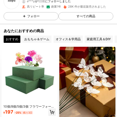
e***p
が
1日前
にフォローしました
246 フォロワー
4.88
高リピート率
創業1年
28K 件が最近販売されました
フォロー
すべての商品
246 フォロワー
4.88
あなたにおすすめの商品
246 フォロワー
4.88
おすすめ
おもちゃ＆ゲーム
オフィス＆学用品
家庭用工具＆DIY
246 フォロワー
4.88
246 フォロワー
4.88
246 フォロワー
4.88
246 フォロワー
4.88
246 フォロワー
4.88
10個/8個/5個/3個 フラワーフォーム
ブロック、植物用フォーム、グリー
197
¥
-25%
残り3日
ン 生花用・人工花用ウェット&ドラ