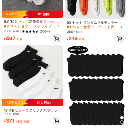
1ペアホワイト
1ペアブラック
5ペアブラック
2ペアブラック
10 個のペアが均等に一致
¥1 節約
2ペア ホワイト
10ペアブラック
5ペア ホワイト
5足/10足 メンズ新作春夏ファッショ
5足セット ランダムマルチカラー マ
ンプリントレター デザイン ホワイト
#2 ベストセラー
ストライプ メンズアンクルソックス
ッサージ底ソックス、メンズスポー
#1 ベストセラー
プライド月間 メンズアンクルソックス
カジュアル通気性アンクルソックス
ツアンクルソックス、デイリーライ
2 つのペアが同等に一致
白10組
20足 ホワイト
100+ sold
(500+)
300+ sold
フに適したメンズスポーツカジュア
497
219
ルソックス、メンズハウスソック
¥
概算
¥
概算
黒30足
白30足
黒20足
20組
30組の同等品
ス、メンズスポーツソックス、デイ
リーライフに適した快適なソック
ス。ランニング、ジム、バスケット
サイズ
ボールに適したソックス、冬や寒い
環境に適した厚手のソックス、休
40-43
43-46
日、クリスマスに適したウィンター
ソックス
サイズガイド
お届け先
Japan
送料無料
¥12 節約
500 ポイント 付与遅延
お届け予定日:
8月15日 - 8月17日
5/10個セット ユニセックス ブラッ
ク&ホワイト ストライプ カジュアル
100+ sold
このカテゴリの商品は返品・交換できません。
足下 ショートソックス
371
¥
-3%
概算
#1 ベストセラー
なし メンズアンクルソックス
安全な支払い · プライバシー保護