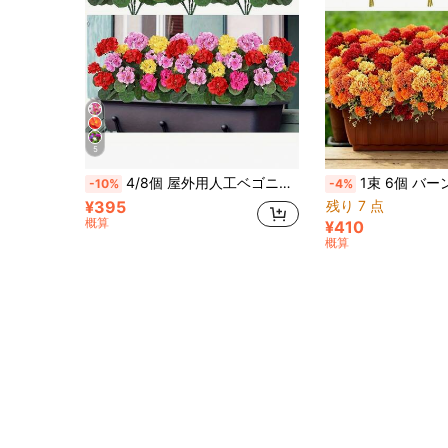
5
4/8個 屋外用人工ベゴニアの花、色あせないプラスチック製花、フェイクプランツデコレーション、ウェディング装飾、庭の装飾、リビングルーム、寝室の装飾、ハンギングフラワーポット、室内、屋外ガーデン、ポーチ、ウィンドウボックス、ホームウェディングファームハウススタイルに適しています
1束 6個 バーントオレンジ 人工菊 シルクフラワー ミニ茎付き、リアルな秋の葉と小さな蕾、ホーム、ウェディ
-10%
-4%
¥395
残り 7 点
概算
¥410
概算