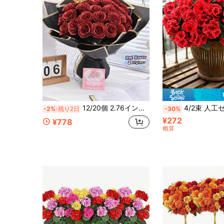
12/20個 2.76インチ グリッターローズブーケ、DIY人工キラキラレッドローズ、ラッピングペーパー付き永遠の花、記念日、結婚式、バレンタインデー、母の日、ホームデコレーションに最適なギフト
4/2束 人工ゼラニウムの花、屋外用シルクゼラニウムの花、UV耐性ガーデン植物、フェイクフラワーデコレーション、ホーム、キッチン、ダイニングテーブル、室内外の春
-2%
残り2日
-30%
¥272
¥778
概算