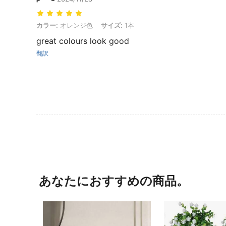
カラー: オレンジ色, サイズ: 1本
カラー:
オレンジ色
サイズ:
1本
great colours look good
翻訳
あなたにおすすめの商品。