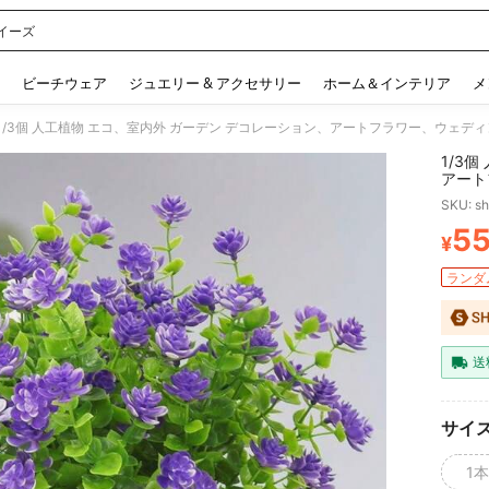
イーズ
 and down arrow keys to navigate search 検索履歴 and 人気ワード. Press Enter to 
ビーチウェア
ジュエリー & アクセサリー
ホーム＆インテリア
メ
1/3個 人工植物 エコ、室内外 ガーデン デコレーション、アートフラワー、ウェ
1/3
アート
に最適
SKU: s
5
¥
PR
ランダム
送
サイ
1本