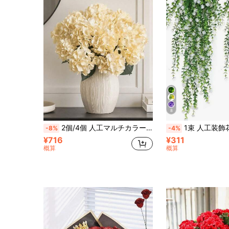
8
2個/4個 人工マルチカラー5頭アジサイの花、バルコニー、ポーチの装飾、室内/屋外プランター、レストラン、寝室、ウェディングアレンジメント、屋外パーティーのフラワーデコレーション、屋外パティオ、庭、その他のホームシーンに適しています
1束 人工装飾花、リアルな模造DIYフラワーアレンジメント、UV耐性、ホーム、ガーデン、パティオ、ダイニングテーブル、リビングルームの装飾
-8%
-4%
¥716
¥311
概算
概算