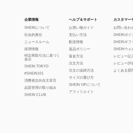
企業情報
ヘルプ＆サポート
カスタマー
SHEINについて
お買い物ガイド
お問い合わ
社会的責任
支払い方法
SHEINポ
ニュースルーム
配送情報
SHEINギ
採用情報
返品ポリシー
SHEINウ
特定商取引法に基づく
返金方法
レビュー記
表示
注文方法
レビュー評
SHEIN TOKYO
注文の追跡方法
よくある質
#SHEIN101
サイズの選び方
消費者志向自主宣言
SHEIN VIPについて
品質管理の取り組み
アフィリエイト
SHEIN CLUB