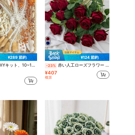
¥289 節約
¥124 節約
の花を含む、ホームオフィスウェディングデコレーションに適しています、低メンテナンスのボヘミアンラスティックスタイルのホームデコレーション、ウェディングセンターピースアレンジメント
赤い人工ローズフラワー 3/10本入り、室内装飾、秋の装飾、ガーデンセンターの装飾、パーティー、ギフト、ブライダルリストコサージュ、収穫祭、ウェディングの装飾、DIYフラワーウォールバックドロップ、玄関先の装飾に適しています
-23%
¥407
概算