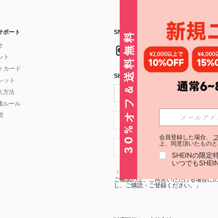
サポート
SNSフォローはこちら：
30%オフ＆送料無料
せ
イント
フトカード
SHEIN STYLE NEWSを購読する
ォレット
入方法
価ルール
問
JP + 81
会員登録した場合、
上、同意頂いたものと
JP + 81
SHEINの限
いつでもSHE
「SHEIN STYLE NEWSの購読には「
利
ご確認の上、ご同意いただける場合にのみ
し、ご購読・ご登録ください。」