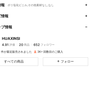
情報
ポリ塩化ビニル,その他素材なし,なし
ズ情報
ップ情報
4.91
20
652
HUAXINSI
4.91
20
652
評価
商品
フォロワー
e***5
は
1日前
に購入しました
K+ 件が最近販売されました
3K+ 回数目のご購入
4.91
20
652
すべての商品
フォロー
4.91
20
652
4.91
20
652
4.91
20
652