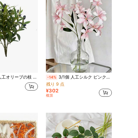
ョン グリーンリーフスプレー 背の高い花瓶用 ホーム リビングルーム ウェディングデコレーション テーブルデコレーション ホームデコレーション クリスマスデコレーション ルームデコレーション クリスマス
3/1個 人工シルク ピンクオーキッド 造花、高さ29.5インチ、ホーム、オフィス、ウェディングテーブルデコレーション、パーティー、ヤード、ガーデン、夏飾り付けに適しています
-14%
残り 9 点
¥302
概算