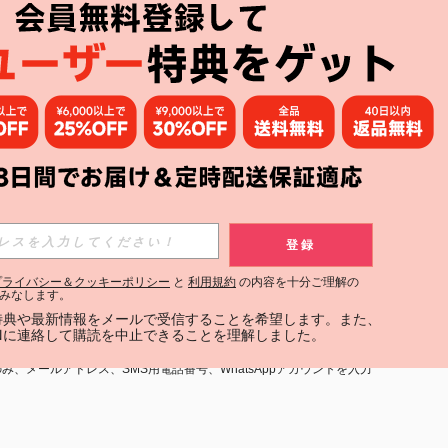
アプリ
購読
登録
登録する
プライバシー＆クッキーポリシー
と
利用規約
の内容を十分ご理解の
みなします。
購読
定特典や最新情報をメールで受信することを希望します。また、
INに連絡して購読を中止できることを理解しました。
用規約
」および「
プライバシーポリシー
」への同意が必要です。内容を
、メールアドレス、SMS用電話番号、WhatsAppアカウントを入力