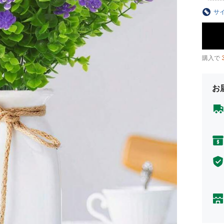
サ
購入で
お