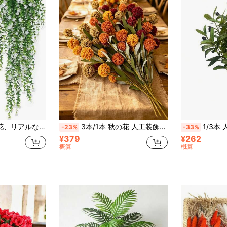
、ウェディング、パーティー、春夏バレンタインデーのセンターピース、バレンタインデー、ギフト、誕生日、卒業、フェイクプランツ
3本/1本 秋の花 人工装飾用、ダークレッド バーントオレンジミックス フェイクシルク マム 人工花、ハンドメイド風 人工花茎、マム 人工花、テーブルセッティング、パーティー装飾、季節の装飾、感謝祭、結婚式用
1/3本 人工オリーブの枝 フェイクオリーブの葉 人工植物 オリーブの葉の木 デコレーシ
-23%
-33%
¥379
¥262
概算
概算