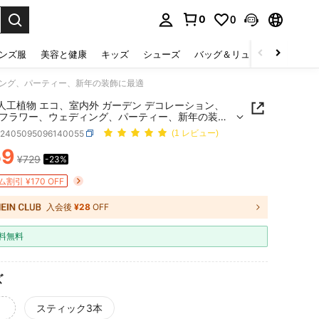
0
0
select.
ンズ服
美容と健康
キッズ
シューズ
バッグ＆リュック
下着＆
ディング、パーティー、新年の装飾に最適
個 人工植物 エコ、室内外 ガーデン デコレーション、
フラワー、ウェディング、パーティー、新年の装飾
h2405095096140055
(1 レビュー)
59
¥729
-23%
ICE AND AVAILABILITY
割引 ¥170 OFF
入会後
¥28
OFF
料無料
ズ
スティック3本