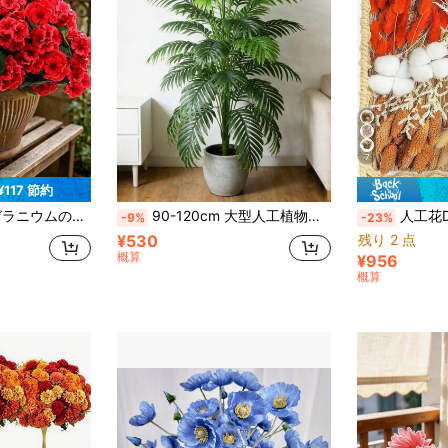
7
¥117 節約
/夏の装飾に適しています、色あせにくい、フラワーポット、玄関、ポーチ、パティオ、窓、庭、テーブル、ホリデーデコレーションに適しています(レッド)
90-120cm 大型人工植物、人工ヤシの木、トロピカルヤシの葉、人工ヤシの植物、背の高い木型、室内用人工タッチプラスチックモンステラ葉、ホーム、キッチン、屋外、オフィス装飾に適しています
人工花DIYキット、10~12インチ、手摘み、フェイクラベンダー/ユーカリ/小麦
-9%
-23%
¥530
残り 2 点
概算
¥956
概算