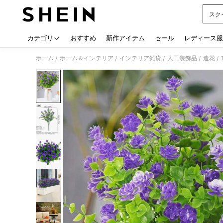
スク
Use up
カテゴリ
おすすめ
新作アイテム
セール
レディース服
ホーム
ホーム＆インテリア
インテリア雑貨
人工装飾品
造花
/
/
/
/
/