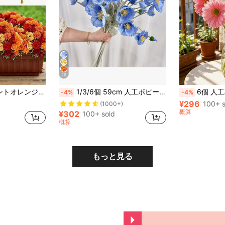
26
ング、テーブルトップ、秋の装飾、フェイクフラワー、屋外人工植物、人工フラワーブーケに適しています
1/3/6個 59cm 人工ポピー 1本に4輪 ミニマリストモダンスタイル 曲げられる 色あせない - DIYフラワーウォール、シーンデコレーション、花瓶アレンジ、ウェディング、パーティー、デスクトップデコレーションに適しています。リビング、寝室、キッチン、ウェディング、ダイニングテーブル、オフィス、ガーデン、屋外、誕生日&卒業祝いのための秋冬のインテリア
6個 人工花、プレミアム抗酸化シミュレーションガーベラ、リアルタッチフラワーアレンジメント、ルームデコレーション、ホームデ
-4%
-4%
¥296
100+ s
(1000+)
概算
¥302
100+ sold
概算
もっと見る