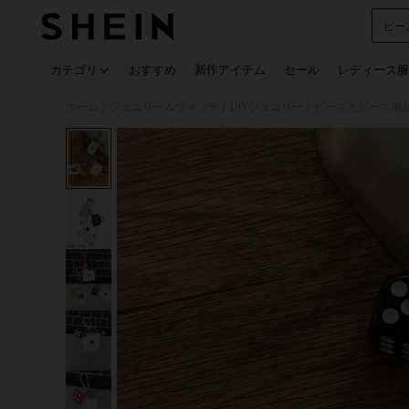
ビー
Use up
カテゴリ
おすすめ
新作アイテム
セール
レディース服
ホーム
ジュエリー＆ウォッチ
DIYジュエリー
ビーズとビーズ用
/
/
/