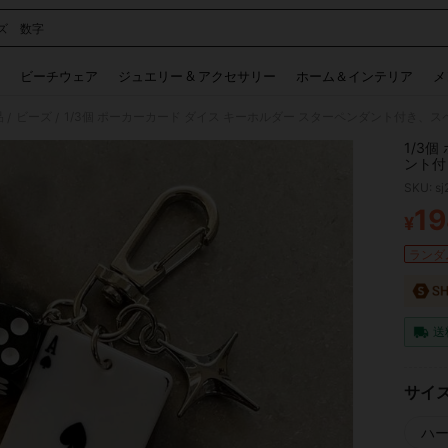
ズ 数字
 and down arrow keys to navigate search 検索履歴 and 人気ワード. Press Enter to 
ビーチウェア
ジュエリー & アクセサリー
ホーム＆インテリア
メ
品
ビーズ
/
/
1/3
ント付
ー、装
SKU: s
ン数字
ト、携
19
¥
PR
ランダム
送
サイ
ハ