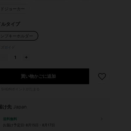
ッドジョーカー
イルタイプ
ランプキーホルダー
イズガイド
買い物かごに追加
1
SHEINポイントがたまる
届け先
Japan
送料無料
お届け予定日:
8月15日 - 8月17日