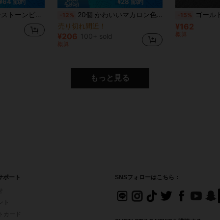
¥64 節約
¥28 節約
ックレス、キーホルダー、パーティーデコレーション、クレイペン、イヤリングフックなどマルチクラフトキット
20個 かわいいマカロン色アクリルエンジェルウィング、しわくちゃ表面クラフト、ペンビーズ、ハンドメイドブレスレット、キーチェーン、フォンストラップ、ジュエリー製作材料、DIYブレスレット製作、キーチェーンペンダント、フォンビーズチェーン、ハンドメイドビーズ材料、イヤリングアクセサリーに適しています
ゴールドデイジー スペーサービーズセット、
-12%
-15%
売り切れ間近！
¥162
概算
¥206
100+ sold
概算
もっと見る
サポート
SNSフォローはこちら：
せ
イント
フトカード