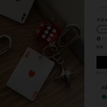
レ
スタ
ト
サ
数量:
購入で
お