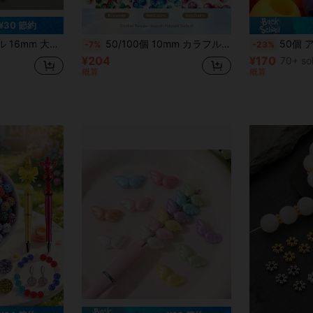
¥30 節約
ラー、DIYネックレス、ブレスレット、ペンダント、ビーズペン、その他のアクセサリー用
50/100個 10mm カラフルクラックルアクリルビーズ、ユニークなひび割れテクスチャーのルーズビーズ、ジュエリー作り、DIYネックレス、ブレスレット、ピアスクラフト、キーチェーン作り用品、トートバッグ用バッグチャーム、クリエイティブなジュエリープロジェクトに最適
50個 アクリル製 大穴 丸型 無地ビーズ DI
-7%
-23%
¥204
¥170
70+ so
概算
概算