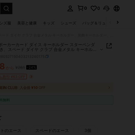
0
0
select.
ンズ服
美容と健康
キッズ
シューズ
バッグ＆リュック
下着＆
1/3個 ポーカーカード ダイス キーホルダー スターペンダント付き、スペード ダイヤ クラブ 合金メタル キーホルダー、装飾キーホルダー、バッグに掛けられる、カートゥーン数字テーマアクセサリー、車のキーホルダー、ペンダント、携帯チェーン、車の吊り飾り、キーチェーン
個 ポーカーカード ダイス キーホルダー スターペンダ
き、スペード ダイヤ クラブ 合金メタル キーホルダ
飾キーホルダー、バッグに掛けられる、カートゥー
j260527150403213240175
テーマアクセサリー、車のキーホルダー、ペンダン
帯チェーン、車の吊り飾り、キーチェーン
8
¥261
から
-24%
ICE AND AVAILABILITY
割引 ¥63 OFF
入会後
¥10
OFF
料無料
ズ
ートのエース
スペードのエース
3個