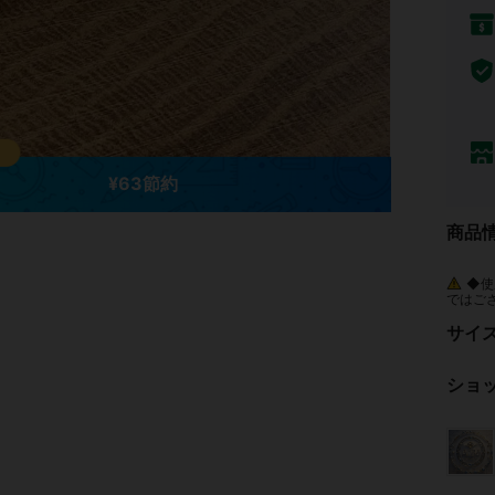
¥63節約
商品
◆使
ではご
があり
き、専
サイ
ショ