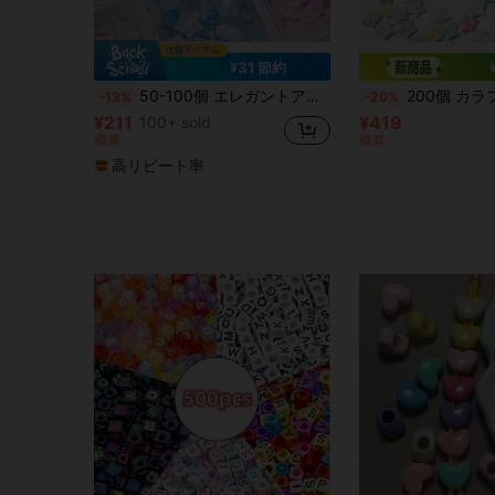
¥31 節約
50-100個 エレガントアクリルスタービーズセット、ゴールドホイル付き - 光沢とマット、マルチカラーのルーズビーズ、DIYジュエリー作り、ブレスレットとネックレスクラフト用品 - ビーズ細工とジュエリー製作キット
200個 カラフルな星型ビーズ、アクリル製カンディスモールビーズ、ブレスレットペンダント装
-13%
-20%
¥211
¥419
100+ sold
概算
概算
高リピート率