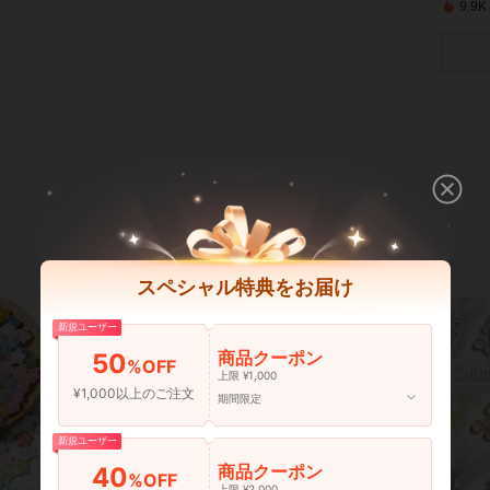
9.
スペシャル特典をお届け
新規ユーザー
商品クーポン
50
%OFF
上限 ¥1,000
¥1,000以上のご注文
期間限定
新規ユーザー
商品クーポン
40
%OFF
上限 ¥2,000