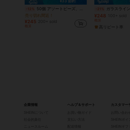
¥33 節約
50個 アソートビーズ、大穴ビーズ、ミックスカラー ストライプビーズ、ハート型ビーズ、クリエイティブ ハンドメイド DIY ビーズ付きフォンチェーン、バッグアクセサリー素材、樹脂ビーズ、水玉ビーズ、クラフト装飾ビーズ
ガラスラインストーンビーズ 20/50/100個入り - カラフルミックス、DIYアクセサリー、ブレスレット、ネ
-12%
-21%
売り切れ間近！
¥248
100+ sold
概算
¥245
200+ sold
概算
高リピート率
企業情報
ヘルプ＆サポート
カスタマー
SHEINについて
お買い物ガイド
お問い合わ
社会的責任
支払い方法
SHEINポ
ニュースルーム
配送情報
SHEINギ