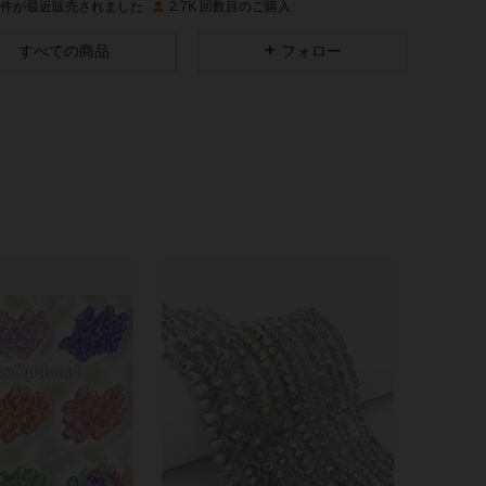
9K 件が最近販売されました
2.7K 回数目のご購入
4.90
15
349
すべての商品
フォロー
4.90
15
349
4.90
15
349
4.90
15
349
4.90
15
349
4.90
15
349