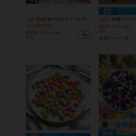
に ベストセラーのジュエリー製作用品 ビーズ細工とジュエリー作り
#3 ベストセラー
6mm 鮮やかなアクリルアルファベットビーズセット 500個 - 5色、スクエアレターパターン、DIYジュエリーや工芸に適しています - 携帯電話のチャームや創造的なデザインに最適
24個 アクリル 16mm 大ハートビーズ、大穴ハートビーズ、ランダムミックスカラー、ソリッドカ
-4%
-12%
売り切れ間近！
¥223
に ベストセラーのジュエリー製作用品 ビーズ細工とジュエリー作り
に ベストセラーのジュエリー製作用品 ビーズ細工とジュエリー作り
90+ sold
#3 ベストセラー
#3 ベストセラー
売り切れ間近！
売り切れ間近！
概算
¥318
2.3k+ sold
に ベストセラーのジュエリー製作用品 ビーズ細工とジュエリー作り
#3 ベストセラー
概算
高リピート率
売り切れ間近！