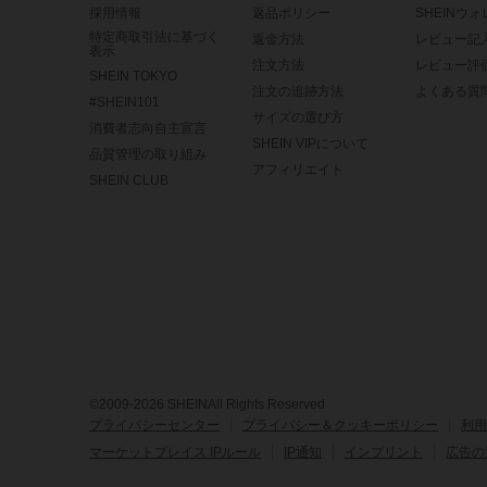
採用情報
返品ポリシー
SHEINウ
特定商取引法に基づく
返金方法
レビュー記
表示
注文方法
レビュー評
SHEIN TOKYO
注文の追跡方法
よくある質
#SHEIN101
サイズの選び方
消費者志向自主宣言
SHEIN VIPについて
品質管理の取り組み
アフィリエイト
SHEIN CLUB
©2009-2026 SHEINAll Rights Reserved
プライバシーセンター
プライバシー＆クッキーポリシー
利用
マーケットプレイス IPルール
IP通知
インプリント
広告の