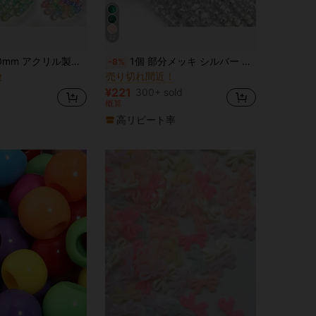
32
祝日を ビーズ&ビーズ用品
#3 ベストセラー
セントラウンドルーズビーズ DIYブレスレット、ネックレス&キーチェーンジュエリー作り、ハンドメイドデザインにインスピレーション
1個 部分メッキ シルバー 多面カット アバカス クリスタル フラットビーズ 3/4/6/8mm、ファッション性の高い万能なハンドメイドDIYビーズ、ブレスレット、ネックレス、ジュエリー、スマートフォンチェーン、キーチェーンに最適なビーズ卸売
-8%
売り切れ間近！
！
祝日を ビーズ&ビーズ用品
祝日を ビーズ&ビーズ用品
#3 ベストセラー
#3 ベストセラー
売り切れ間近！
売り切れ間近！
¥221
300+ sold
祝日を ビーズ&ビーズ用品
#3 ベストセラー
概算
売り切れ間近！
高リピート率