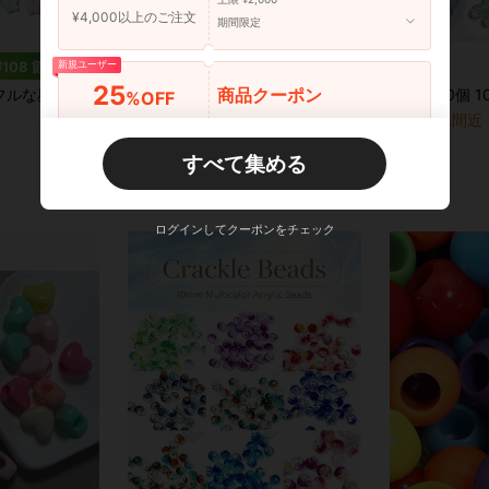
¥4,000以上のご注文
期間限定
¥108 節約
新規ユーザー
25
商品クーポン
飾用、大人向けジュエリー作り、ネックレス、携帯電話チャーム、クラフト装飾に適しています。
18個 透明入りカラフル大穴スクエア型クエスチョンマーク・エクスクラメーションマーク穴あきアクリルビーズ スマホチェーン バッグチャーム 靴ひも DIYジュエリーアクセサリー 装飾ビーズ
100個 10mm アクリル製マルチカラーマーメイドビーズ - イリデ
%OFF
-11%
-6%
¥465
売り切れ間近
¥6,000以上のご注文
期間限定
概算
¥276
すべて集める
概算
新規ユーザー
30
商品クーポン
%OFF
¥9,000以上のご注文
期間限定
ログインしてクーポンをチェック