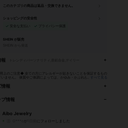
このカテゴリの商品は返品・交換できません。
ショッピングの安全性
安全な支払い
プライバシー保護
SHEIN が販売
SHEIN から発送
情報
トレンディパーソナリティ,亜鉛合金,デイリー
用上のご注意◆ 全ての方にアレルギーが起きないことを保証するもの
ざいません。 体質やご体調によっては、かゆみ・かぶれが生じる場合
...
すべて見る
ますので、皮膚に異常を感じたときは、すぐにご使用をお止めいただ
4.90
15
349
門医にご相談ください。
ズ情報
4.90
15
349
ップ情報
4.90
15
349
Aibo Jewelry
G***o
が
1日前
にフォローしました
4.90
15
349
評価
商品
フォロワー