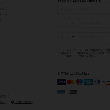
SHEIN STYLE NEWSを購読する
ォレット
入方法
価ルール
問
JP + 81
JP + 81
「SHEIN STYLE NEWSの購読には「
利
ご確認の上、ご同意いただける場合にのみ
し、ご購読・ご登録ください。」
対応可能なお支払方法：
規約
選択
United States