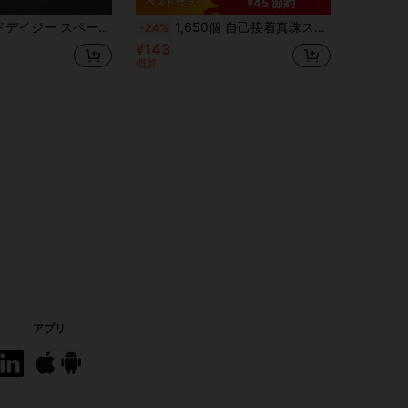
¥45 節約
100個 小さな花 ジュエリー製作アクセサリー、ビーズブレスレットとネックレスに適しています
1,650個 自己接着真珠ステッカー、4サイズ、乳白色の真珠装飾ステッカー、ネイル、顔、体、髪、携帯電話、ステージメイクアップに適しています。サイズ: 0.12in/0.16in/0.20in/0.24in、装飾用真珠
-24%
¥143
概算
アプリ