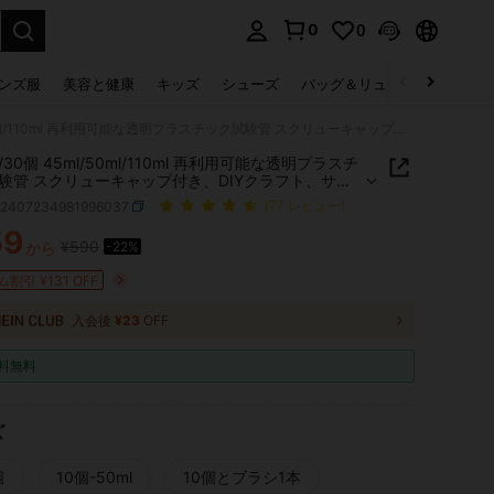
0
0
select.
ンズ服
美容と健康
キッズ
シューズ
バッグ＆リュック
下着＆
1/5/10/30個 45ml/50ml/110ml 再利用可能な透明プラスチック試験管 スクリューキャップ付き、DIYクラフト、サンプル保管、ディスプレイ、オーガナイザー用プラスチック収納チューブ
10/30個 45ml/50ml/110ml 再利用可能な透明プラスチ
験管 スクリューキャップ付き、DIYクラフト、サン
管、ディスプレイ、オーガナイザー用プラスチック
h2407234981996037
(77 レビュー)
ューブ
59
¥590
から
-22%
ICE AND AVAILABILITY
割引 ¥131 OFF
入会後
¥23
OFF
料無料
ズ
個
10個-50ml
10個とブラシ1本