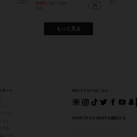
概算
¥451
90+ sold
概算
もっと見る
サポート
SNSフォローはこちら：
せ
イント
フトカード
SHEIN STYLE NEWSを購読する
ォレット
入方法
価ルール