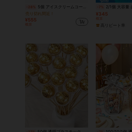
5個 アイスクリームコーン型プラスチックキャンディーボックス - 透明なアイスクリームコーンデザインのキャンディー容器、キャンディーとスナックの包装とホリデーパーティーのギフト装飾に最適、結婚式、誕生日パーティー、テーマパーティー、卒業式、新学期パーティー、バチェラーパーティー、新居祝い、記念日、ブライダルシャワーなどに適しています。
2/1個 大容量 赤リンゴ型 プラスチックキャンディボックス、教師の日、卒業式、結婚式、誕生日、パーティーなど様
-28%
-7%
売り切れ間近！
¥345
概算
¥555
概算
高リピート率
50個 透明プラスチック チョコレート フラワーボックス フタ付き - バレンタインデー、DIYブーケ包装、ギフトラッピングに最適、バレンタインデー、屋外パーティー、結婚式、母の日、誕生日パーティー、ブーケ、ギフト包装とデコレーションに適しています。
100/10/1個 透明熱圧加工パターン花瓶ギフトボックス、パーティーギフトボックス、PVCパーティーギフトボックス、チョコレート包装ボックス、ウェディングキャンディーボックス、誕生日パーティーギフトボックス、クリエイティブハンドヘルドギフトボックス、ウェディング、クリスマス、新
-27%
-7%