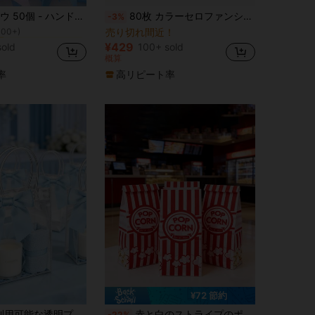
に マルチカラー リボン&リボン
ー
リボン ギフトラッピング - マルチカラー - 羽なし - アート、クラフト、裁縫用品 - ギフトラッピングボウ
80枚 カラーセロファンシート クラフト用、透明 カラーラッピングペーパー DIYアート&クラフト 装飾 キャンディ お菓子 ギフト 卒業式
-3%
100+)
売り切れ間近！
に マルチカラー リボン&リボン
に マルチカラー リボン&リボン
ー
ー
100+)
100+)
¥429
old
100+ sold
に マルチカラー リボン&リボン
ー
概算
100+)
率
高リピート率
¥72 節約
リボンデコレーション、結婚式、ブライダルシャワー、誕生日会、ベビーシャワー、ジェンダーリベール、小規模ビジネスに適しています (パープル)
赤と白のストライプのポップコーンバッグ 50個/30個セット、映画の夜、パーティー、結婚式、カーニバル、フライドポテトカップ、誕生日サーカスパーティーのケーキバッグに適しています
-22%