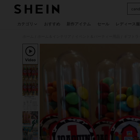
cand
Use up
カテゴリ
おすすめ
新作アイテム
セール
レディース服
ホーム
ホーム＆インテリア
イベント＆パーティー用品
ギフトラ
/
/
/
Video