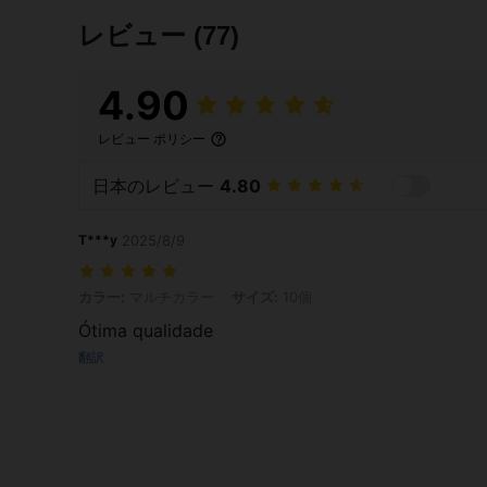
レビュー
(77)
4.90
レビュー ポリシー
日本のレビュー
4.80
T***y
2025/8/9
カラー: マルチカラー, サイズ: 10個
カラー:
マルチカラー
サイズ:
10個
Ótima qualidade
翻訳