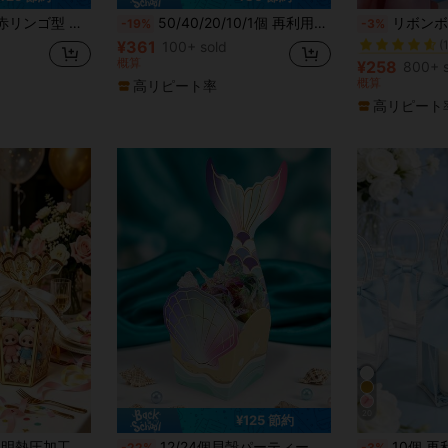
#7 ベストセラ
々な場面に適しています。教師の日のお礼ギフトとして使用でき、新学期シーズンにも適しています
50/40/20/10/1個 再利用可能な透明ギフトバッグ、ウェディングトートバッグ、ミニマリストハンドバッグ、エレガントなギフトバッグ、パーティーのお土産袋、ウェディング、ブライダルシャワー、記念日、誕生日、ティーンパーティー、テーマパーティーのギフトパッケージに適しています
リボンボウ 50個 - ハンドメイド招待状装飾 - サテン
-19%
-3%
(
¥361
100+ sold
#7 ベストセラ
#7 ベストセラ
概算
(
(
¥258
800+ s
#7 ベストセラ
概算
高リピート率
(
高リピート
20
¥125 節約
年パーティーギフト包装、誕生日ウェディングパーティーキャンディーボックス（リボンとビーズ装飾付き）、ギフトバッグ、チョコレートキャンディーと包装ギフトボックス、ブライダルシャワー、ベビーシャワーセレブレーションに適しています
12/24個貝殻パーティーギフトボックス 12/24枚マーメイドテーマカード付き、ミニ貝殻パーティーギフトコンテナ、水中テーマパーティー用品、結婚式、卒業式、誕生日、ジュエリー収納、マーメイドテーマパーティー用品に適しています
10個 再利用可能な透明プラスチックギフトバッグ ハンドル付き、PP素材 
-22%
-3%