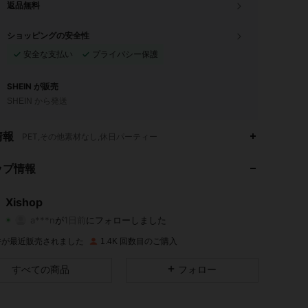
返品無料
ショッピングの安全性
安全な支払い
プライバシー保護
SHEIN が販売
SHEIN から発送
4.90
18
233
情報
PET,その他素材なし,休日パーティー
4.90
18
233
ップ情報
4.90
18
233
Xishop
a***n
が
1日前
にフォローしました
4.90
18
233
評価
商品
フォロワー
 件が最近販売されました
1.4K 回数目のご購入
4.90
18
233
すべての商品
フォロー
4.90
18
233