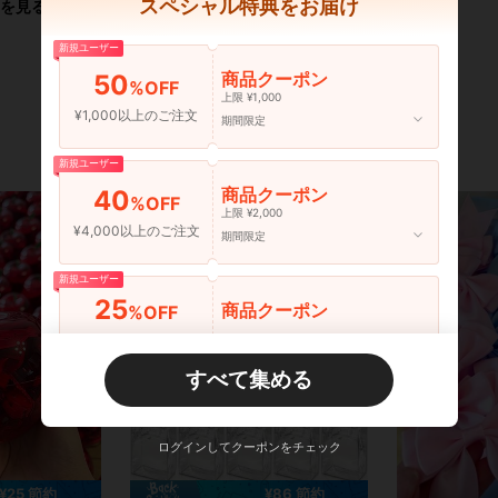
スペシャル特典をお届け
を見る
新規ユーザー
商品クーポン
50
%OFF
上限 ¥1,000
¥1,000以上のご注文
期間限定
新規ユーザー
商品クーポン
40
%OFF
上限 ¥2,000
¥4,000以上のご注文
期間限定
新規ユーザー
25
商品クーポン
%OFF
¥6,000以上のご注文
期間限定
すべて集める
新規ユーザー
30
商品クーポン
%OFF
¥9,000以上のご注文
期間限定
ログインしてクーポンをチェック
¥25 節約
¥86 節約