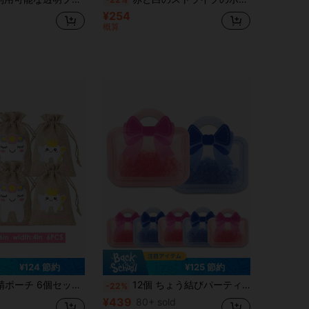
¥254
概算
¥124 節約
¥125 節約
、ブルー&ピンク 歯の妖精バッグ、ホリデー&誕生日ギフト
12個 ちょう結びパーティー 好意品バッグ、ジュエリー梱包袋、お誕生日/結婚式パーティー&キャンディー/ビスケット保存用のおやつバッグ
-22%
¥439
80+ sold