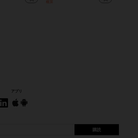
概算
アプリ
購読