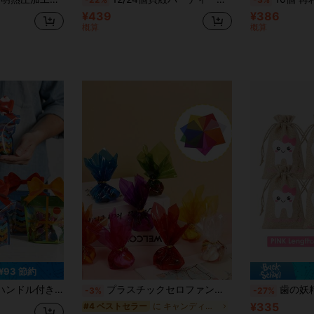
¥439
¥386
概算
概算
¥93 節約
問わずギフトに最適、パーティーやホリデーのギフトやキャンディ保存に最適(スタイルはランダム)
プラスチックセロファンラップシート 80/120枚 ツイストタイ付き 7.48x7.48インチ 透明色 ラッピングペーパー キャンディ、お菓子、ギフト用
歯の妖精ポーチ 6個セット
-3%
-27%
¥335
に キャンディー&ビスケットのラッピング用品
#4 ベストセラー