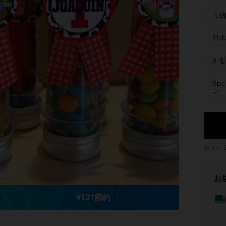
5
11
6 
6p
ン
購入で
お
¥131節約