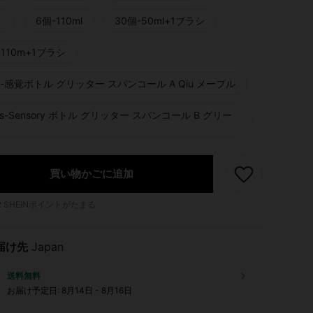
個
6個-110ml
30個-50ml+1ブラシ
本110m+1ブラシ
個-感覚ボトル グリッター スパンコール A Qiu メープル
cs-Sensory ボトル グリッター スパンコール B グリー
買い物かごに追加
2
SHEINポイントがたまる
届け先
Japan
送料無料
お届け予定日:
8月14日 - 8月16日