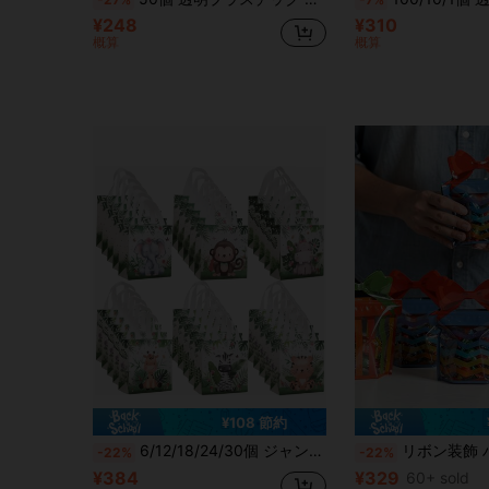
¥248
¥310
概算
概算
¥108 節約
6/12/18/24/30個 ジャングルアドベンチャー 折りたたみ式 ポリプロピレン ギフトバッグ & トートバッグ、森の動物柄 ジャングルテーマ パーティーグッズ 子供の誕生日会用
リボン装飾 ハンドル付き キャンディバッグ 6/12個セット、ストライプ、波状、ドット柄、男女
-22%
-22%
¥384
¥329
60+ sold