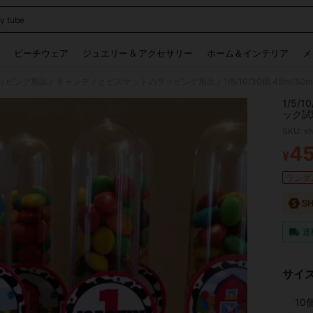
y tube
 and down arrow keys to navigate search 検索履歴 and 人気ワード. Press Enter to 
ビーチウェア
ジュエリー & アクセサリー
ホーム＆インテリア
メ
ッピング用品
キャンディとビスケットのラッピング用品
/
/
1/5/
ック試
プル保
SKU: s
収納チ
4
¥
PR
ランダム
送
サイ
10