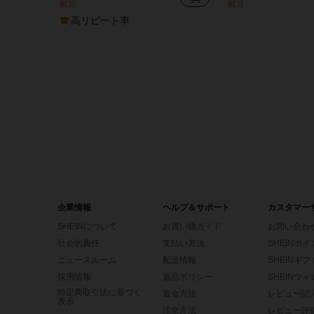
概算
概算
高リピート率
企業情報
ヘルプ＆サポート
カスタマー
SHEINについて
お買い物ガイド
お問い合わ
社会的責任
支払い方法
SHEINポ
ニュースルーム
配送情報
SHEINギ
採用情報
返品ポリシー
SHEINウ
特定商取引法に基づく
返金方法
レビュー記
表示
注文方法
レビュー評