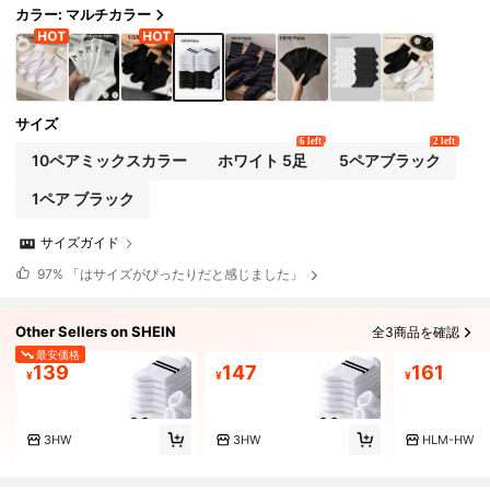
カラー: マルチカラー
サイズ
6 left
2 left
10ペアミックスカラー
ホワイト 5足
5ペアブラック
1ペア ブラック
サイズガイド
97%
「はサイズがぴったりだと感じました」
Other Sellers on SHEIN
全3商品を確認
最安価格
139
147
161
¥
¥
¥
3HW
3HW
HLM-HW