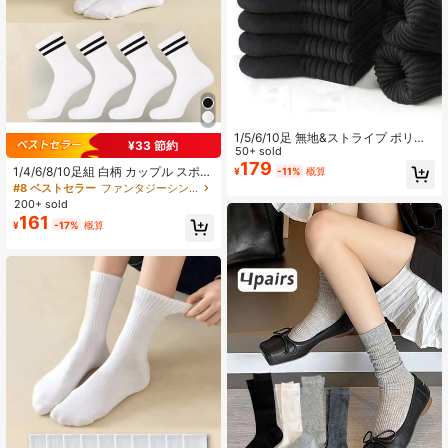
1/5/6/10足 無地&ストライプ ポリエ
¥33 節約
ステルブレンド ミッドカーフソック
50+ sold
ス、ユニセックスカジュアルスポー
179
1/4/6/8/10足組 白柄 カップル スポー
¥
-11%
概算
ツソックス、オールシーズン、秋向
ツソックス ミッドチューブソックス
#8 ベストセラー
ファンタジーシンプル レディースクルーソックス
け
春夏 ホリデーギフト 秋 レディース
200+ sold
メンズ アクセサリーソックス ミッド
161
¥
-17%
概算
チューブソックス ブーツ 白 安価 Y2
K かわいい スポーツ 面白い シューズ
ギフト