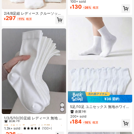
セット、ミニマリスト 汎用リブ編み
100+ sold
カジュアルスポーツソックス、通気
130
¥
-26%
概算
性抜群 デイリー通勤に最適、12個/1
2/4/8足組 レディース クルーソック
8個/24個[注:数量は個数で計算]
297
ス マルチパック クッション入り ア
¥
-11%
概算
スレチックソックス レトロ ルーズソ
ックス ミッドカーフ リブチューブソ
ックス
¥36 節約
5足/10足 ユニセックス 無地ホワイト
履き心地の良い ミッドカーフ丈ソッ
創業1年
#6 ベストセラー
プライド月間 レディースクルーソックス
クス、デイリー着用、アウトドアレ
200+ sold
創業1年
1/3/5/10/20足組 レディース 無地 ワ
ジャー、スポーツ用ローファー、ス
184
イド開口 快適 ミニマリストスタイル
¥
-16%
概算
#6 ベストセラー
#6 ベストセラー
プライド月間 レディースクルーソックス
プライド月間 レディースクルーソックス
ニーカーに合わせて、オールシーズ
産後ソックス 吸湿速乾 通気性 ミッ
ン使用可能
創業1年
創業1年
1.3k+ sold
(100+)
ドカーフソックス
#6 ベストセラー
プライド月間 レディースクルーソックス