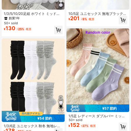
1.5K フォロワー
4.92
1/3/5/10/20足組 ホワイト ミッドカ
10/5足 ユニセックス 無地ブラック
201
ーフ レディースソックス、柔らかく
ソフトで快適なミッドカーフソック
創業1年
¥
-9%
概算
通気性があり、春、秋、冬、スポー
ス、デイリー、アウトドアカジュア
50+ sold
ツ、オフィス、学校、日常着用に適
ルスポーツ、ローファー、スニーカ
1.5K フォロワー
4.92
130
¥
-25%
概算
しています
ー、オールシーズン対応、1/5/10/15/
20/30足から選択可能
¥57 節約
1/5足 レディース ダブルバー ミッド
¥54 節約
カーフソックス、快適なカジュアル
50+ sold
万能ソックス 季節を問わず (ランダ
152
1/3/6足 ユニセックス 秋冬 無地レッ
¥
-27%
概算
ムカラーとスタイル)
178
ド ニットソックス、ソフトベルベッ