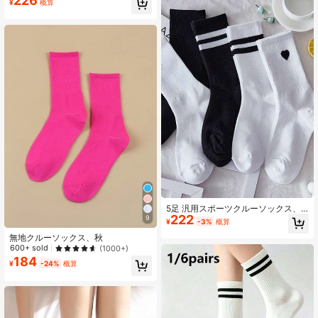
226
¥
概算
創業1年
5足 汎用スポーツクルーソックス、
222
日常着用に適しています
9
¥
-3%
概算
無地クルーソックス、秋
600+ sold
(1000+)
184
¥
-24%
概算