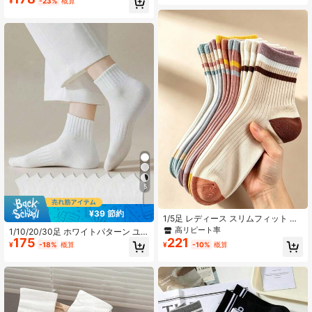
¥
-23%
概算
トソックス - 快適なアパレルアクセ
サリー、人気のレッドギフト、春の
お出かけ、キャンプ、撮影、バレン
タインデー、クリスマスギフト、エ
レガントでロマンチックな冬、6/12
足セット
5
¥39 節約
1/5足 レディース スリムフィット ス
トライプ ミッドカーフソックス、ヴ
高リピート率
1/10/20/30足 ホワイトパターン ユ
ィンテージ ベージュとブラウン/カー
175
221
ニセックス カップル スポーツ ショ
¥
-18%
概算
¥
-10%
概算
キ カラーブロック ストライプパター
ートソックス、春/夏/秋 ホリデーギ
ン、秋冬向け、かわいいソックス、
フト
カジュアルウェア、ファッションソ
ックス、ソフト素材、厚手ソック
ス、フォーマルウェア、アウトドア
愛好家、ストライプパターン、カッ
プルソックス