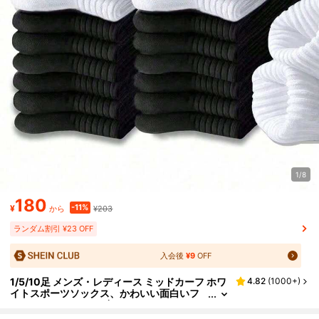
1/8
180
-11%
¥
¥203
から
ランダム割引 ¥23 OFF
入会後
¥9
OFF
1/5/10足 メンズ・レディース ミッドカーフ ホワ
4.82
(
1000+
)
イトスポーツソックス、かわいい面白いフ
ァッションソックスギフト、レディースソ
ックス、彼氏へのギフト