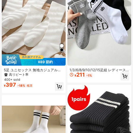
¥89 節約
5足 ユニセックス 無地カジュアルク
1/3/6/8/9/10/12/15足組 レディース
211
ルーソックス 通年、秋用
無地 ミッドカーフ スポーツソック
高リピート率
¥
-1%
ス、ヨガソックス、カジュアルミニ
400+ sold
マリストスタイル、快適で柔らか
397
¥
-18%
概算
い、ユニセックスカップルスタイ
ル、オールシーズン対応