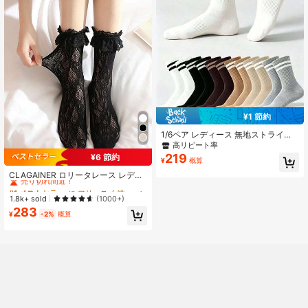
¥1 節約
1/6ペア レディース 無地ストライプ
ミッドカーフソックス、ソフトで通
高リピート率
気性があり快適なカジュアルスポー
219
¥6 節約
¥
概算
#1 ベストセラー
に フリース 女性用ミドル丈ソックス
ツソックス、日常着用、学校再開、
オールシーズン対応
売り切れ間近！
CLAGAINER ロリータレース レディ
ース靴下 4足/1組、ミッドカーフ フ
#1 ベストセラー
#1 ベストセラー
に フリース 女性用ミドル丈ソックス
に フリース 女性用ミドル丈ソックス
リース靴下、アンクル丈靴下、春夏
売り切れ間近！
売り切れ間近！
1.8k+ sold
(1000+)
283
#1 ベストセラー
に フリース 女性用ミドル丈ソックス
¥
-2%
概算
売り切れ間近！