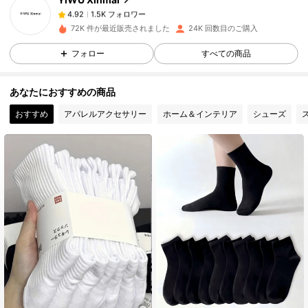
1.5K フォロワー
4.92
h***4
は
1日前
に購入しました
72K 件が最近販売されました
24K 回数目のご購入
1.5K フォロワー
4.92
フォロー
すべての商品
あなたにおすすめの商品
1.5K フォロワー
4.92
おすすめ
アパレルアクセサリー
ホーム＆インテリア
シューズ
1.5K フォロワー
4.92
1.5K フォロワー
4.92
1.5K フォロワー
4.92
1.5K フォロワー
4.92