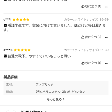
役に立つ
(1)
o***i
カラー: ホワイト / サイズ: 36-39
看護学生です。実習に向けて買いました。嫌だけど毎日履きま
す。
役に立つ
(2)
s***6
カラー: ホワイト / サイズ: 36-39
普通の靴下。やすくていいちょっと薄い
役に立つ
(1)
製品詳細
1.5K フォロワー
4.92
素材:
ファブリック
組成:
97% ポリエステル, 3% ポリウレタン
1.5K フォロワー
4.92
もっと見る
YiWU Xinmai