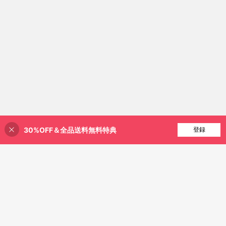
30%OFF＆全品送料無料特典
買い物かごに追加
登録
11% 割引！