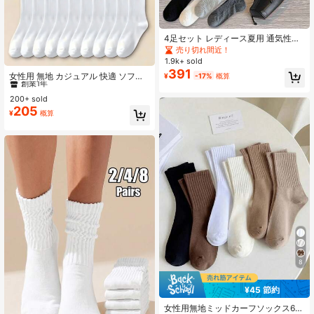
4足セット レディース夏用 通気性の
ある ストライプ 無地 カワイイ ソッ
売り切れ間近！
クス、韓国スタイル、Y2K、快適
1.9k+ sold
#2 ベストセラー
に 毛皮 女性用ミドル丈ソックス
391
創業1年
女性用 無地 カジュアル 快適 ソフト
¥
-17%
概算
フラッフィー ミッドカーフ ソックス
#2 ベストセラー
#2 ベストセラー
に 毛皮 女性用ミドル丈ソックス
に 毛皮 女性用ミドル丈ソックス
1/5/10足セット、デイリー、自宅、
200+ sold
創業1年
創業1年
オフィス、学校、スポーツなどさま
205
#2 ベストセラー
に 毛皮 女性用ミドル丈ソックス
¥
概算
ざまなシーンに適しています
創業1年
8
¥45 節約
女性用無地ミッドカーフソックス6足