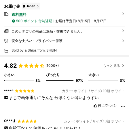
お届け先
Japan
送料無料
500 ポイント 付与遅延
お届け予定日:
8月15日 - 8月17日
このカテゴリの商品は返品・交換できません。
安全な支払い · プライバシー保護
Sold by & Ships from: SHEIN
4.82
(1000+)
もっと見る
小さい
ぴったり
大きい
3%
97%
0%
^***^
カラー: ホワイト / サイズ: 10組 ホワイト
まじで画像通りにそんな
分厚くない薄いようすい
役に立つ
(2)
O***す
カラー: ホワイト / サイズ: 3組 ホワイト
白靴下なんて何個あってもいいからね！