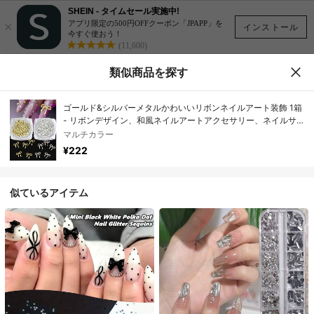
SHEIN - タイムセール実施中!
×
アプリ限定の500円OFFクーポン「JPAPP」を
インストール
今すぐ使おう！
(11,600)
類似商品を探す
ゴールド&シルバーメタルかわいいリボンネイルアート装飾 1箱
- リボンデザイン、和風ネイルアートアクセサリー、ネイルサ
ロンDIY、ネイルアート用品、ネイルアートジェム
マルチカラー
¥222
似ているアイテム