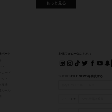
もっと見る
サポート
SNSフォローはこちら：
せ
イント
フトカード
SHEIN STYLE NEWSを購読する
ォレット
入方法
価ルール
問
JP + 81