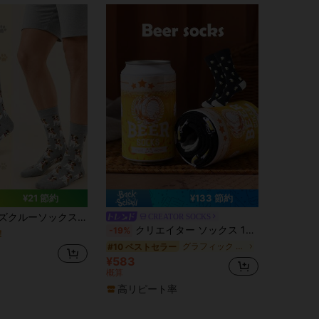
¥21 節約
¥133 節約
ックス、PET愛好家カジュアルソックス、ユニセックス、夫、息子、ボーイフレンドへのギフト、秋冬の日常着
CREATOR SOCKS
クリエイター ソックス 1ペア マルチカラー ミッドカーフ ギフトソックス、ユニセックス カップルギフトボックス、ソフトビール ノベルティソックス、想像力豊かな食品着想クリエイティブデザイン、快適で多用途、誕生日、バレンタインデー、イースター、デート、家族集会、パーティー、休日に適しています
-19%
！
グラフィック メンズクルーソックス
#10 ベストセラー
¥583
概算
高リピート率