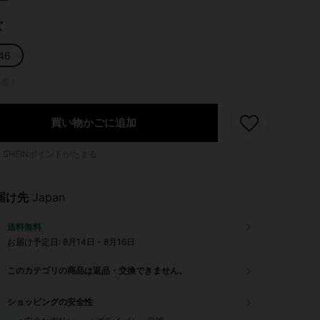
ズ
46
8点！
買い物かごに追加
1
SHEINポイントがたまる
届け先
Japan
送料無料
お届け予定日:
8月14日 - 8月16日
このカテゴリの商品は返品・交換できません。
ショッピングの安全性