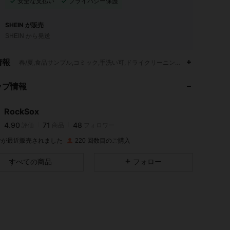
安全な支払い
プライバシー保護
SHEIN が販売
SHEIN から発送
4.90
71
48
情報
春/夏,食品サンプル,コミック,手洗い可,ドライクリーニング不可
ップ情報
4.90
71
48
RockSox
4.90
71
48
評価
商品
フォロワー
m***r
は
1日前
に購入しました
 件が最近販売されました
220 回数目のご購入
4.90
71
48
すべての商品
フォロー
4.90
71
48
4.90
71
48