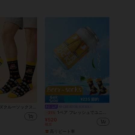
4.90
71
48
4.90
71
48
4.90
71
48
4.90
71
48
¥235 節約
ルーソックス、ユーモアギャグカジュアルソックス、ユニセックス、夫、息子、彼氏へのギフト、秋冬デイリーウェア
CREATOR SOCKS
1ペア フレッシュでユニークなダークブラウンのビールジョッキ柄ミッドカーフソックス、ユニセックス、ビール柄缶ギフトボックスセット、ノベルティニッチなリアルなフードクリエイティブデザイン、カジュアルアウトフィットの必需品、聖パトリックの日/ハロウィン/フェスティバル/独立記念日/クリスマスのサプライズギフトに最適、ストリートスタイルデイリーウェアソックス、デイリーアウトフィットアクセサリー、ジム/ホーム/オフィス/ショートトリップ/ランニング/アウトドアスポーツなどあらゆるシーンに最適なギフト
-31%
¥520
概算
高リピート率