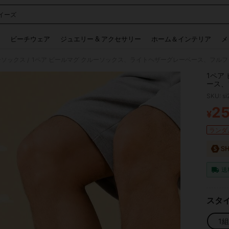
イーズ
 and down arrow keys to navigate search 検索履歴 and 人気ワード. Press Enter to 
ビーチウェア
ジュエリー & アクセサリー
ホーム＆インテリア
メ
ーソックス
/
1ペア
ース、
への楽
SKU: s
2
¥
PR
ランダム
送
スタ
1組