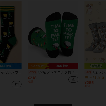
¥33 節約
¥66 節約
ソフトで快適な秋冬デイリーウェアソックス、ビール愛好家へのユニークなホリデーギフト
1/2足 メンズ ゴルフ柄 ミッドカーフソックス、ゴルファーへの面白いギフトに最適、ユニセックスサイズ、誕生日やちょっとしたプレゼントに最適
1足 メンズクルーソックス、犬柄ノベルティクルーソ
-23%
-8%
¥218
売り切れ間近
概算
¥255
概算