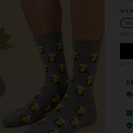
サイ
39-
残り
購入で
お