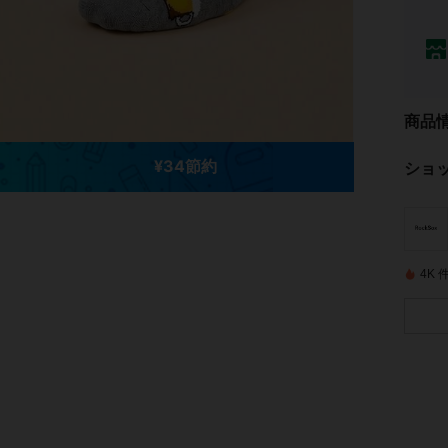
商品
¥34節約
ショ
4K