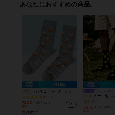
あなたにおすすめの商品。
¥31 節約
メンズビールパターンソックス、秋
Surprised So
-12%
ビール柄クルーソッ
-13%
(1000+)
残り 7 点
¥230
100+ sold
概算
¥253
80+ sold
概算
創業1年