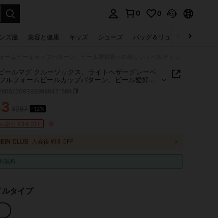
0
0
select.
ンズ服
美容と健康
キッズ
シューズ
バッグ＆リュック
下着＆
1ペア ビールマグ クルーソックス、ライトヘザーグレーベース、フルフォームビールカップパターン、ビール愛好家への楽しいノベルティギフト
 ビールマグ クルーソックス、ライトヘザーグレーベ
フルフォームビールカップパターン、ビール愛好家
しいノベルティギフト
i260522093939989421588
53
¥287
-12%
ICE AND AVAILABILITY
割引 ¥34 OFF
入会後
¥13
OFF
料無料
イルタイプ