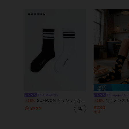
SUMWON
Surprised So
SUMWON クラシックな3本ラインカフディテール リブ編み ミッドカーフ丈 クルーソックス 2足セット デイリー必需品
1足 メンズ ピザ柄 ミ
-25%
-25%
¥230
¥732
概算