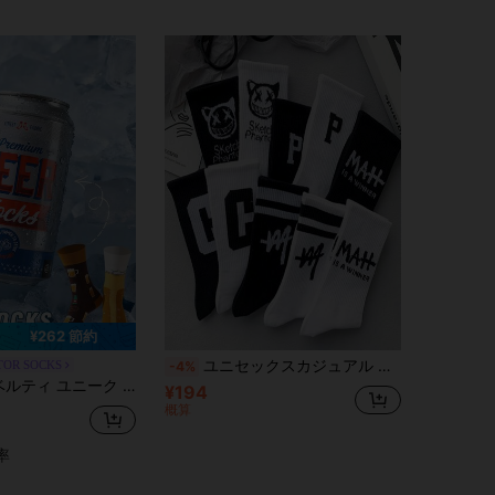
¥262 節約
ユニセックスカジュアル ミッドカーフソックス マルチパック 面白いカートゥーン プリント ブラック&ホワイト 秋
TOR SOCKS
-4%
リートウェア風 リアルなフードクリエイティブデザイン、カジュアルアウトフィット必需品、クリスマス/教師の日/ハロウィン/エイプリルフール/セントパトリックデー/プライドマンスのサプライズギフトに最適、ストリートファッション デイリーウェアソックス、ジム/ホーム/オフィス/ショートトリップ/ランニング/アウトドアスポーツに最適
¥194
概算
率