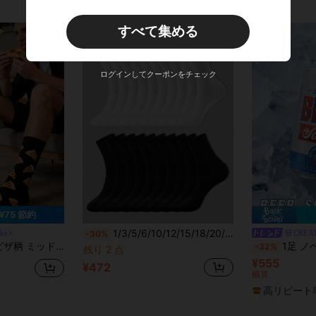
すべて集める
ログインしてクーポンをチェック
¥75 節約
1/3/5/6/10/12/15/18/20/30/40足 ブラック&ホワイト 厚手 メンズ オールシーズンソックス、ファッショナブル、カジュアル、快適、アウトドアスポーツ、ランニング、フィットネス、圧縮ニーソックス、ビジネスカジュアル、バケーションスタイル、ブラック&ホワイト ミッドカーフソックス、オールシーズンスタイル
cks
CREA
-30%
ッドカーフソックス、秋向け
1足 ノベルティ ユニーク カラーブロック ビールマグプリント ミッドカーフソックス、ユニセックス、シルバー&ブルー ビール缶デザイン、スト
-32%
残り 2 点
¥555
¥472
概算
高リピート