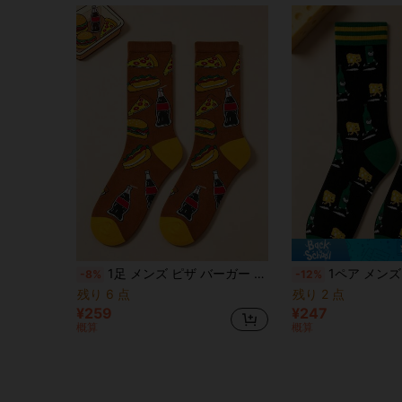
1足 メンズ ピザ バーガー ホットドッグ ソーダボトル柄 クルーソックス、日常のコーディネートに最適、フード愛好家、カジュアルウェア、誕生日、ホリデーギフト、パーティー、日常
1ペア メンズ かわいい ウォーキング ビールチーズ グラフィック クルーソックス、
-8%
-12%
残り 6 点
残り 2 点
¥259
¥247
概算
概算