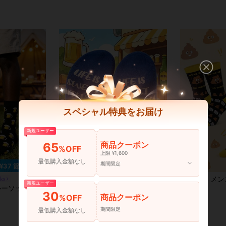
スペシャル特典をお届け
新規ユーザー
商品クーポン
65
%OFF
上限 ¥1,600
最低購入金額なし
期間限定
¥37 節約
¥34 節約
1足 メンズ ビールボトル引用 クルーソックス、秋冬、甘い「Life Is Sweet With You」ノベルティソックス、ビール&バー愛好家への完璧なギフト
1足 メンズクルーソックス、面白いうんち柄ノベルティク
cks
-12%
-8%
新規ユーザー
クス メンズ 秋冬用
残り 8 点
¥268
30
商品クーポン
%OFF
概算
¥253
概算
期間限定
最低購入金額なし