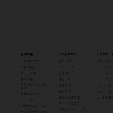
企業情報
ヘルプ＆サポート
カスタマー
SHEINについて
お買い物ガイド
お問い合わ
社会的責任
支払い方法
SHEINポ
ニュースルーム
配送情報
SHEINギ
採用情報
返品ポリシー
SHEINウ
特定商取引法に基づく
返金方法
レビュー記
表示
注文方法
レビュー評
SHEIN TOKYO
注文の追跡方法
よくある質
#SHEIN101
サイズの選び方
消費者志向自主宣言
SHEIN VIPについて
品質管理の取り組み