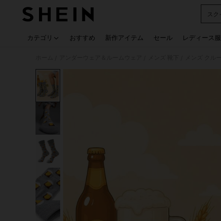
スク
Use up
カテゴリ
おすすめ
新作アイテム
セール
レディース服
ホーム
アンダーウェア＆ルームウェア
メンズ 靴下
メンズ クル
/
/
/