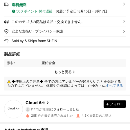
送料無料
500 ポイント 付与遅延
お届け予定日:
8月15日 - 8月17日
このカテゴリの商品は返品・交換できません。
安全な支払い · プライバシー保護
Sold by & Ships from: SHEIN
製品詳細
素材:
亜鉛合金
547 フォロワー
4.88
もっと見る
◆使用上のご注意◆ 全ての方にアレルギーが起きないことを保証する
547 フォロワー
4.88
ものではございません。 体質やご体調によっては、かゆみ・かぶれが生じ
...
すべて見る
る場合がありますので、皮膚に異常を感じたときは、すぐにご使用をお止
めいただき、専門医にご相談ください。
547 フォロワー
4.88
Cloud Art
フォロー
l***5
が
1日前
にフォローしました
28K 件が最近販売されました
4.3K 回数目のご購入
547 フォロワー
4.88