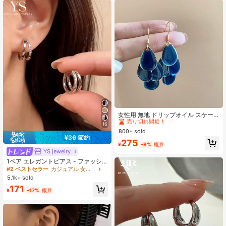
#1 ベストセラー
PMMA 女性のブラブライヤリング
売り切れ間近！
女性用 無地 ドリップオイル スケー
ル ピアス 1ペア
#1 ベストセラー
#1 ベストセラー
PMMA 女性のブラブライヤリング
PMMA 女性のブラブライヤリング
16
800+ sold
売り切れ間近！
売り切れ間近！
¥36 節約
#1 ベストセラー
PMMA 女性のブラブライヤリング
275
¥
-8%
概算
売り切れ間近！
YS jewelry
1ペア エレガントピアス - ファッシ
ョンと洗練の完璧な融合、二重層デ
#2 ベストセラー
カジュアル 女性用フープピアス
ザイン、若い女性や学生に適してい
5.1k+ sold
ます、銅微細インレイピアス
171
¥
-17%
概算