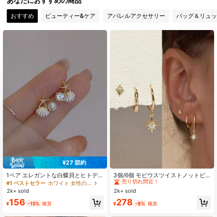
あなたにおすすめの商品
547 フォロワー
4.88
おすすめ
ビューティー&ケア
アパレルアクセサリー
バッグ＆リュッ
547 フォロワー
4.88
547 フォロワー
4.88
547 フォロワー
4.88
547 フォロワー
4.88
547 フォロワー
4.88
¥27 節約
#1 ベストセラー
銅の合金 女性用イヤリングセット
売り切れ間近！
1ペア エレガントな白蝶貝とヒトデ
3個/6個 モビウスツイストノットピ
のビーチリゾートピアス
アス スターバーストスタッドピアス
#1 ベストセラー
ホワイト 女性のスタッドピアス
#1 ベストセラー
#1 ベストセラー
銅の合金 女性用イヤリングセット
銅の合金 女性用イヤリングセット
キュービックジルコニア入りコパー
547 フォロワー
4.88
2k+ sold
2k+ sold
売り切れ間近！
売り切れ間近！
アロイ 女性の日常着用に適していま
#1 ベストセラー
銅の合金 女性用イヤリングセット
156
278
す
¥
-15%
概算
¥
-8%
概算
売り切れ間近！