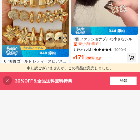
#1 ベストセラー
ゴールド 女性のスタッドピアス
¥44 節約
売り切れ間近！
#1 ベストセラー
#1 ベストセラー
ゴールド 女性のスタッドピアス
ゴールド 女性のスタッドピアス
1個 ファッショナブルな小さなシル
バーピアス、女性向け、バレンタイ
売り切れ間近！
売り切れ間近！
ンデー、母の日ギフト
#1 ベストセラー
ゴールド 女性のスタッドピアス
3.9k+ sold
(1000+)
¥48 節約
売り切れ間近！
171
¥
-20%
概算
6-18個 ゴールド レディースピアスセ
ット、ファッションパーティー、旅
#6 ベストセラー
ゴールド 女性用イヤリングセット
申し訳ございませんが、この商品は完売しました。
行バケーション、ギフト婚約、様々
600+ sold
なシーンに適しています、(低アレル
230
ギー性・色あせにくいCCB素材複合
¥
-17%
概算
30%OFF＆全品送料無料特典
類似商品を探す
登録
材製)、彼女へのギフト