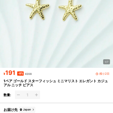
1/7
191
-8%
残り2日
¥
¥208
1ペア ゴールド スターフィッシュ ミニマリスト エレガント カジュ
アル ニッチ ピアス
数量:
お届け先
Japan