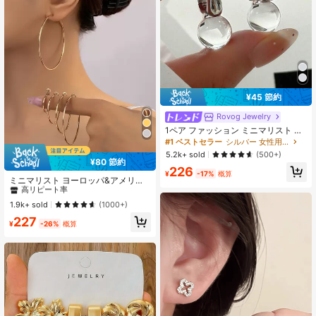
¥45 節約
Rovog Jewelry
1ペア ファッション ミニマリスト 透
明樹脂 幾何学ボール 銅製フープピア
#1 ベストセラー
シルバー 女性用フープピアス
ス レディース カジュアル パーティ
5.2k+ sold
(500+)
ー向け
¥80 節約
#1 ベストセラー
鉄の合金 女性用フープピアス
226
¥
-17%
概算
高リピート率
ミニマリスト ヨーロッパ&アメリカ
ンスタイル メタル スムース ラウン
#1 ベストセラー
#1 ベストセラー
鉄の合金 女性用フープピアス
鉄の合金 女性用フープピアス
ド フープピアス 10個セット
高リピート率
高リピート率
1.9k+ sold
(1000+)
#1 ベストセラー
鉄の合金 女性用フープピアス
227
¥
-26%
概算
高リピート率