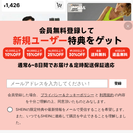
スケア、マッサージに使用
ング膝レッグスリーブ 膝サポート、
1,426
ランナー、バスケットボール、スポ
¥
ーツ用
¥152 節約
6点セット フィットネス保護ギア、3
登録
¥154 節約
-in-1スポーツシリーズ、膝パッド、
1,365
¥
-10%
肘パッド、リストストラップを含
VBOSi SPORTS
む、男女兼用、強化クッション素材
会員登録した場合、
プライバシー＆クッキーポリシー
と
利用規約
の内容
JINGBA SUPPORT 1ペア 厚手のス
付き、ダイナミック弾性生地製、ダ
を十分ご理解の上、同意頂いたものとみなします。
ポンジパッド入り通気性のある膝サ
ンス、トレーニング、バレーボー
高リピート率
ポーター、ダンス、バレーボール、
ル、バスケットボール、フットボー
617
SHEINの限定特典や最新情報をメールで受信することを希望します。
ローラースケート、その他のスポー
ルなどのアクティビティに適してい
¥
-20%
ツに適しています、ユニセックス
ます
また、いつでもSHEINに連絡して購読を中止できることを理解しまし
買い物かごに追加
3% 割引！
た。