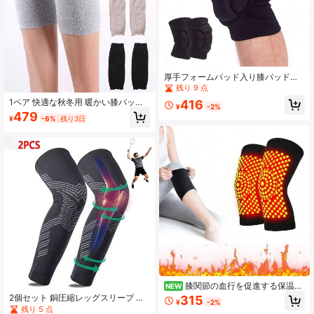
厚手フォームパッド入り膝パッド、
衝突防止・衝撃吸収、家庭、スポー
残り 9 点
ツ、フィットネス、ヨガ、ピラティ
1ペア 快適な秋冬用 暖かい膝パッ
416
ス、ガーデニング、ダンス、膝保護
¥
-2%
ド、弾性膝ウォーマー、女性男性用
479
に適しています
¥
-6%
残り3日
膝パッドサポート、膝プロテクター
スリーブ 膝蓋骨プロテクター&レッ
グウォーマー、自宅、アウトドア活
動、ウォーキング、ランニング、ス
ポーツ&日常着に最適、感謝祭&クリ
スマスの完璧なギフト
膝関節の血行を促進する保温膝
NEW
パッド、通気性のある保温膝パッ
2個セット 銅圧縮レッグスリーブ メ
315
¥
-2%
ド、男女老若男女向け、保温、ヘル
ンズ&レディース - フルレングス ロ
残り 5 点