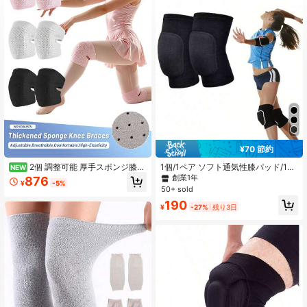
1.9K フォロワー
4.82
1.9K フォロワー
4.82
1.9K フォロワー
4.82
¥70 節約
2個 調整可能 厚手スポンジ膝パ
1個/1ペア ソフト通気性膝パッド/1セ
1.9K フォロワー
NEW
4.82
ッド、弾性スポンジパッド、男女兼
ット 膝パッドとリストガードの組み
創業1年
876
¥
-5%
用膝サポート、通気性のある膝関節
合わせ、膝保護スリーブ、フィット
50+ sold
安定化膝サポーター、ダンス、バレ
ネスアクセサリー、膝サポート、ス
190
ーボール、ヨガ用膝サポーター
ポーツ膝パッド、ジム膝パッド
¥
-27%
残り3日
1.9K フォロワー
4.82