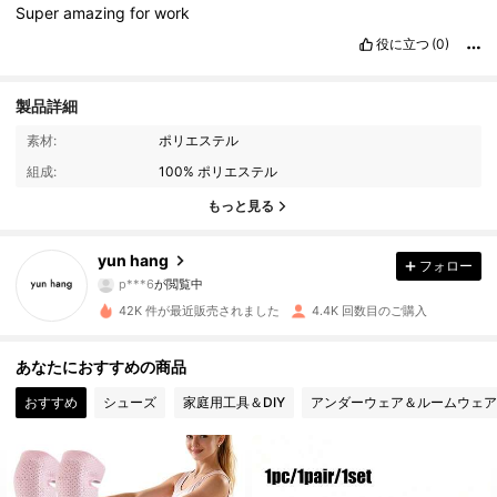
Super
amazing
for
work
役に立つ
(0)
製品詳細
素材:
ポリエステル
1.9K フォロワー
4.82
組成:
100% ポリエステル
もっと見る
1.9K フォロワー
4.82
yun hang
フォロー
p***6
が閲覧中
1.9K フォロワー
4.82
42K 件が最近販売されました
4.4K 回数目のご購入
1.9K フォロワー
4.82
あなたにおすすめの商品
おすすめ
シューズ
家庭用工具＆DIY
アンダーウェア＆ルームウェア
1.9K フォロワー
4.82
1.9K フォロワー
4.82