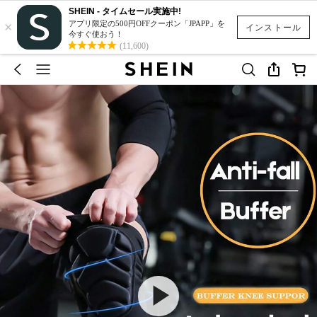
SHEIN - タイムセール実施中!
×
アプリ限定の500円OFFクーポン「JPAPP」を
インストール
今すぐ使おう！
(11,600)