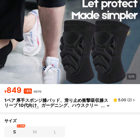
1/11
849
-3%
¥
¥875
1ペア 厚手スポンジ膝パッド、滑り止め衝撃吸収膝ス
5.00
(
2
)
リーブ 10代向け、ガーデニング、ハウスクリー
ニング、建設作業、ダンス、バレーボール、フロ
ア、ハイキング、サイクリングに適した厚手EVAフォ
ームパッド入り、アウトドアスポーツ用膝つきパッ
サイズ
ド、ユニセックス フロアスクラビング(バスケットボ
1 left
ール膝パッド、レスリング膝パッド、衝突パッド、ス
S
M
L
ノーボード膝パッド、作業用ソフト膝パッド(ラー