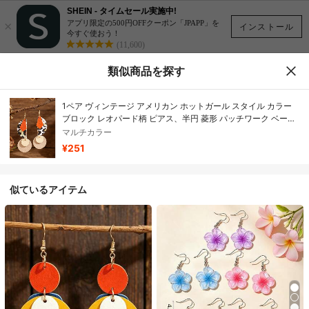
SHEIN - タイムセール実施中!
×
アプリ限定の500円OFFクーポン「JPAPP」を
インストール
今すぐ使おう！
(11,600)
類似商品を探す
1ペア ヴィンテージ アメリカン ホットガール スタイル カラー
ブロック レオパード柄 ピアス、半円 菱形 パッチワーク ベージ
ュ ダブルラウンドディスク エレガント ロングピアス
マルチカラー
¥251
似ているアイテム