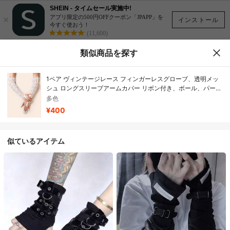
SHEIN - タイムセール実施中!
×
アプリ限定の500円OFFクーポン「JPAPP」を
インストール
今すぐ使おう！
(11,600)
類似商品を探す
1ペア ヴィンテージレース フィンガーレスグローブ、透明メッ
シュ ロングスリーブアームカバー リボン付き、ボール、パーテ
ィー、結婚式に適しています
多色
¥400
似ているアイテム