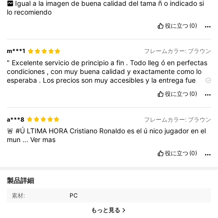
Igual
a
la
imagen
de
buena
calidad
del
tama
ñ
o
indicado
si
lo
recomiendo
役に立つ
(0)
m***1
フレームカラー: ブラウン
"
Excelente
servicio
de
principio
a
fin
.
Todo
lleg
ó
en
perfectas
condiciones
,
con
muy
buena
calidad
y
exactamente
como
lo
esperaba
.
Los
precios
son
muy
accesibles
y
la
entrega
fue
puntual
,
incluso
dentro
de
la
fecha
estimada
.
La
atenci
ó
n
fue
役に立つ
(0)
muy
amable
y
siempre
estuvieron
al
pendiente
de
cualquier
duda
.
Sin
duda
volver
í
a
a
comprar
y
lo
recomiendo
al
100
%.
¡
Qued
é
muy
satisfecha
con
mi
compra
!"
a***8
フレームカラー: ブラウン
🚨
#Ú
LTIMA
HORA
Cristiano
Ronaldo
es
el
ú
nico
jugador
en
el
mun
...
Ver
mas
役に立つ
(0)
631 フォロワー
4.82
製品詳細
素材:
PC
631 フォロワー
4.82
もっと見る