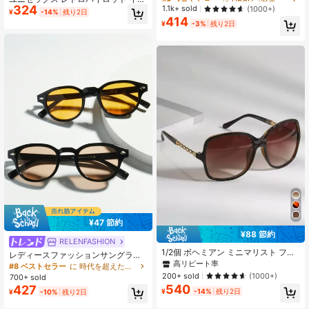
楽フェス、旅行、バケーション、ス
324
高リピート率
高リピート率
売り切れ間近！
売り切れ間近！
1.1k+ sold
ローサングラス バケーション、旅
(1000+)
¥
-14%
残り2日
ポーツスタイル、運転、ホリデーコ
行、ビーチ、デイリーウェア、写真
414
#6 ベストセラー
に HBCU（歴史的黒人大学）の授業初日に欠かせないもの 女性用メガネ&アイウェアアクセサリー
ーデに適しています
¥
-3%
残り2日
撮影、エステティック
高リピート率
売り切れ間近！
¥47 節約
¥88 節約
RELENFASHION
1/2個 ボヘミアン ミニマリスト ファ
レディースファッションサングラス
ッション スクエアフレーム メタルチ
高リピート率
1個/2個/3個入り 2025年新作レトロ
#8 ベストセラー
に 時代を超えた優雅さ アクセサリー
ェーン装飾 サングラス レディース、
ミニフレームサングラス、金属ヒン
200+ sold
(1000+)
700+ sold
多用途 デイリーウェア、パーティ
ジ、デイリー、パーティー、 ミュー
540
427
ー、ストリートスタイル、夏必需
¥
-14%
残り2日
¥
-10%
残り2日
ジックフェスなど様々なシーンで活
品、カジュアル、ビジネス、デー
躍、エレガントなスタイルで夏のビ