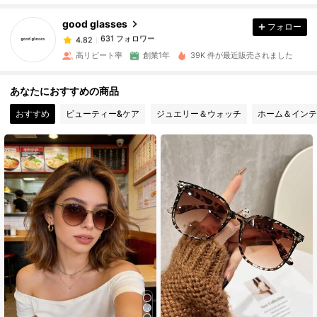
good glasses
フォロー
631 フォロワー
4.82
s***3
は
1日前
に購入しました
高リピート率
創業1年
39K 件が最近販売されました
631 フォロワー
4.82
あなたにおすすめの商品
おすすめ
ビューティー&ケア
ジュエリー＆ウォッチ
ホーム＆インテ
631 フォロワー
4.82
631 フォロワー
4.82
631 フォロワー
4.82
631 フォロワー
4.82
631 フォロワー
4.82