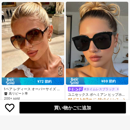
ト、フォト撮影、アウトドア、Y2
ーチバカンス、アウトドア、旅行に
K、UV保護
最適
¥69 節約
¥72 節約
1ペア レディース オーバーサイズ ハ
#タイムレスブラック
イエンド ファッションメガネ、日常
高リピート率
ユニセックス ボヘミアン ヒップホッ
生活、レイブパーティー、音楽フェ
200+ sold
プ スクエア ファッションサングラス
#4 ベストセラー
に AR-タイムレスブラックスタイル アパレルアクセサリー
スティバル、ストリートフォト、週
443
1ペア/3ペア、ミュージックフェス、
400+ sold
¥
-14%
残り2日
(500+)
末のコーディネート、家族のお出か
ストリートフォト、釣り、スポーツ
買い物かごに追加
けなどに適しています
274
スタイル、バカンス、トラベル、ド
¥
-20%
ライビング、ストリート、ビーチ、
アウトドア、ゴルフ、フェス、ハイ
キング、ストリートスタイルアクセ
サリー、パーティーに適しています