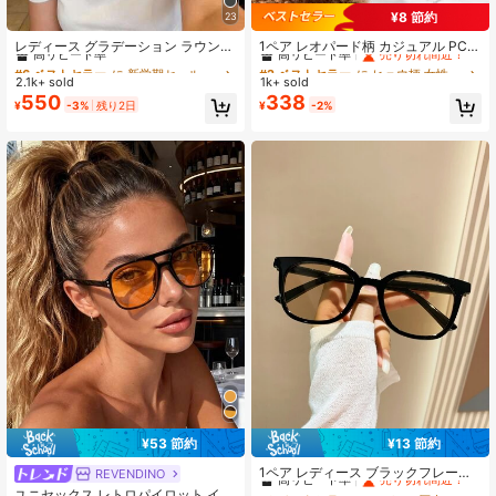
¥8 節約
23
#6 ベストセラー
に 新学期セール 女性用メガネ&アイウェアアクセサリー
#2 ベストセラー
に ヒョウ柄 女性用メガネ&アイウェアアクセサリー
631 フォロワー
4.82
高リピート率
高リピート率
売り切れ間近！
レディース グラデーション ラウンド
1ペア レオパード柄 カジュアル PCレ
ファッションメガネ、ストリート、
ンズ (ポリカーボネート) スクエア オ
#6 ベストセラー
#6 ベストセラー
に 新学期セール 女性用メガネ&アイウェアアクセサリー
に 新学期セール 女性用メガネ&アイウェアアクセサリー
#2 ベストセラー
#2 ベストセラー
に ヒョウ柄 女性用メガネ&アイウェアアクセサリー
に ヒョウ柄 女性用メガネ&アイウェアアクセサリー
ビーチ、家族のお出かけ、旅行、休
ーバーサイズ シンプルファッション
2.1k+ sold
1k+ sold
高リピート率
高リピート率
高リピート率
高リピート率
売り切れ間近！
売り切れ間近！
暇に合わせやすい、エレガントなス
グラス レディース 通年使用
550
338
631 フォロワー
4.82
#6 ベストセラー
に 新学期セール 女性用メガネ&アイウェアアクセサリー
#2 ベストセラー
に ヒョウ柄 女性用メガネ&アイウェアアクセサリー
¥
-3%
残り2日
¥
-2%
タイル
高リピート率
高リピート率
売り切れ間近！
¥53 節約
¥13 節約
#6 ベストセラー
に HBCU（歴史的黒人大学）の授業初日に欠かせないもの 女性用メガネ&アイウェアアクセサリー
高リピート率
売り切れ間近！
1ペア レディース ブラックフレーム
REVENDINO
ビーチファッションサングラス、音
#6 ベストセラー
#6 ベストセラー
に HBCU（歴史的黒人大学）の授業初日に欠かせないもの 女性用メガネ&アイウェアアクセサリー
に HBCU（歴史的黒人大学）の授業初日に欠かせないもの 女性用メガネ&アイウェアアクセサリー
ユニセックス レトロパイロット イエ