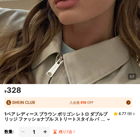
1/7
328
¥
入会後
¥16
OFF
1ペア レディース ブラウン ポリゴン レトロ ダブルブ
4.77
(
9
)
リッジ ファッショナブル ストリートスタイル パ
ーソナライズ PCフレームメガネ
数量:
残り7点！