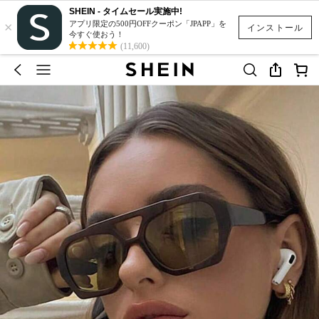
SHEIN - タイムセール実施中!
×
アプリ限定の500円OFFクーポン「JPAPP」を
インストール
今すぐ使おう！
(11,600)