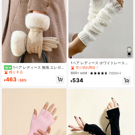
ます
1ペア レディース ホワイトレースト
リム アームスリーブ、スウィートで
1ペア レディース 無地 エレガン
売り切れ間近！
NEW
キュートなバレエスタイルアームウ
ト タッセル ポリエステル手袋、スト
残り 8 点
600+ sold
(1000+)
ォーマー、ニットホワイトグロー
リートカジュアルスタイル、旅行、
463
534
ブ、ロリータプリンセススタイル、
休日、ディナーデート、スポーツシ
¥
-30%
¥
デートや日常着に適しています
ーンに適しています