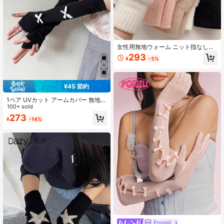
女性用無地ウォーム ニット指なし手
袋1/2ペア、ファジー ニット リスト
293
¥
-3%
ウォーマー、タッチスクリーン、オ
フィス、学生の筆記、サイクリン
グ、夏の防寒に適しています
¥45 節約
1ペア UVカット アームカバー 無地
通気性 サンスクリーン 日よけ 手袋
100+ sold
ユニセックス ドライビング サイクリ
273
¥
-14%
ング レディース用
Popjeli