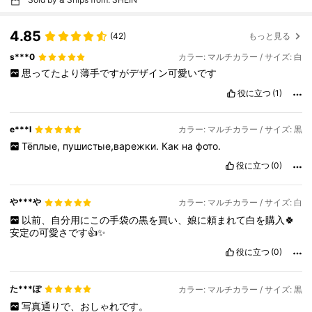
4.85
(42)
もっと見る
s***0
カラー: マルチカラー / サイズ: 白
思ってたより薄手ですがデザイン可愛いです
役に立つ
(1)
e***l
カラー: マルチカラー / サイズ: 黒
Тёплые,
пушистые,варежки.
Как
на
фото.
役に立つ
(0)
や***や
カラー: マルチカラー / サイズ: 白
以前、自分用にこの手袋の黒を買い、娘に頼まれて白を購入🍀
安定の可愛さです👍✨
役に立つ
(0)
た***ぽ
カラー: マルチカラー / サイズ: 黒
写真通りで、おしゃれです。