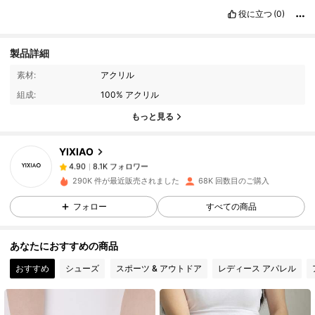
役に立つ
(0)
製品詳細
8.1K フォロワー
4.90
素材:
アクリル
組成:
100% アクリル
8.1K フォロワー
4.90
もっと見る
YIXIAO
8.1K フォロワー
4.90
8***6
は
11時間前
に購入しました
290K 件が最近販売されました
68K 回数目のご購入
8.1K フォロワー
4.90
フォロー
すべての商品
あなたにおすすめの商品
8.1K フォロワー
4.90
おすすめ
シューズ
スポーツ & アウトドア
レディース アパレル
8.1K フォロワー
4.90