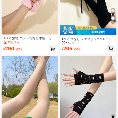
4
¥33 節約
1ペア 無地 ニット 指なし手袋、カジ
1ペア 指なし ファブリックグロー
ュアル 冬用 暖かい ハーフフィンガ
残り 1 点
ブ、フェスティバル、パーティー
50+ sold
ー グローブ 学生、恋人用
295
290
¥
-10%
¥
-20%