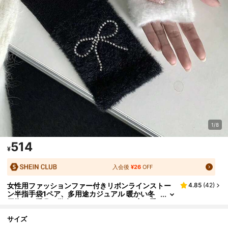
1/8
514
¥
入会後
¥26
OFF
女性用ファッションファー付きリボンラインストー
4.85
(
42
)
ン半指手袋1ペア、多用途カジュアル 暖かい冬
用指なし手袋、学生、オフィスワーク、寒い季
節、フェスティバル、パーティーに適しています
サイズ