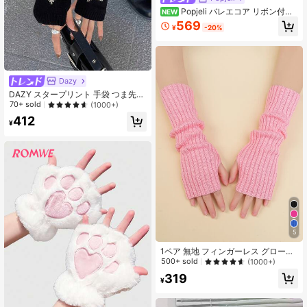
Popjeli バレエコア リボン付き
NEW
グローブ
569
¥
-20%
Dazy
DAZY スタープリント 手袋 つま先無
し
70+ sold
(1000+)
412
¥
5
1ペア 無地 フィンガーレス グローブ
冷え対策用グローブ
500+ sold
(1000+)
319
¥