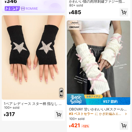
346
かわいい猫の肉球刺繍ファジー指な
¥
し手袋、ハロウィン仕様
80+ sold
ROMWE
485
¥
¥57 節約
1ペア レディース スター柄 指なし サ
ムホール ニットミトングローブ、暖
100+ sold
OBOVAY 甘いかわいいJKスクールス
かく快適な素材、Y2Kスタイル ハロ
タイル リボン装飾 指なしニット手
317
#3 ベストセラー
に かぎ針編みエステティック レディースグローブ
¥
ウィン
袋、UVカット デュアルユース 日よ
100+ sold
けアームカバー、UV防止アームガー
421
ド、Y2Kソフトガール COS 通勤 旅
¥
-12%
行 写真 多用途 ガール 日よけアクセ