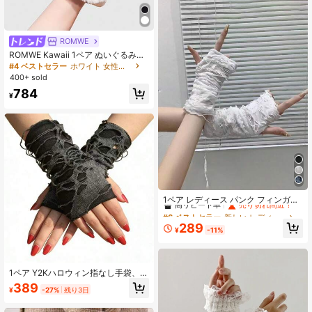
ROMWE
ROMWE Kawaii 1ペア ぬいぐるみ猫
の肉球 指なし手袋、日常着用に適し
#4 ベストセラー
ホワイト 女性用指なし手袋
ています
400+ sold
784
¥
#6 ベストセラー
新しい レディースグローブ
高リピート率
売り切れ間近！
1ペア レディース パンク フィンガー
レスグローブ ロールプレイ用 破れデ
#6 ベストセラー
#6 ベストセラー
新しい レディースグローブ
新しい レディースグローブ
ザイン ハロウィンコスチュームパー
高リピート率
高リピート率
売り切れ間近！
売り切れ間近！
289
ティー向け
¥
-11%
#6 ベストセラー
新しい レディースグローブ
高リピート率
売り切れ間近！
1ペア Y2Kハロウィン指なし手袋、ダ
メージ加工パンクスタイル手袋、女
389
¥
-27%
残り3日
性ストリートファッション、ジャズ
ダンス、パフォーマンス、コスプ
レ、アニメスタイリングに適してい