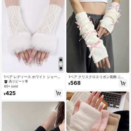
8.1K フォロワー
4.90
8.1K フォロワー
4.90
8.1K フォロワー
4.90
8.1K フォロワー
4.90
1ペア レディース ホワイト ショート
1ペア クリスクロスリボン装飾 ニッ
編み物 付き エッジ , 秋 & 冬 ウォーム
ト指なし手袋、かわいらしいスタイ
高リピート率
568
¥
ファッショナブル アーム フィンガー
ル、スポーツ、誕生日パーティー、
60+ sold
レスグローブ
デート、日常着に適しています
8.1K フォロワー
4.90
425
¥