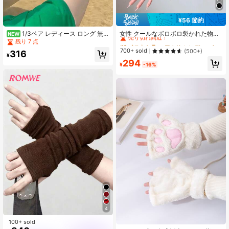
¥56 節約
#6 ベストセラー
アクリル レディースグローブ
売り切れ間近！
女性 クールなボロボロ裂かれた物乞
1/3ペア レディース ロング 無地
NEW
い風アームスリーブ1組、ゴシック
スキントーン 指なし 日焼け防止 リ
残り 7 点
#6 ベストセラー
#6 ベストセラー
アクリル レディースグローブ
アクリル レディースグローブ
セクシーな指なし手袋、レイヴパー
ストウォーマー、ユニセックス 通気
売り切れ間近！
売り切れ間近！
700+ sold
(500+)
316
ティー、ハロウィン、ヒョナスタイ
性 スポーツアームスリーブ 親指穴付
¥
#6 ベストセラー
アクリル レディースグローブ
294
ル、日常ウェア用
き、超薄型、涼しく快適、アウトド
¥
-16%
売り切れ間近！
アスポーツ、サイクリング、ランニ
ング、旅行に適しています
4
100+ sold