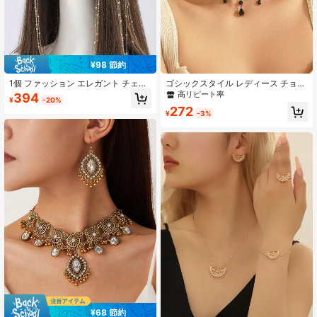
¥98 節約
1個 ファッション エレガント チェー
ゴシックスタイル レディース チョー
ンタッセル ヘッドピース フォアヘッ
カー 3点セット、タッセルピアス、
高リピート率
394
¥
-20%
ドチェーン ヘアチェーン ヘッドジュ
ネックレス、ヴィンテージ宮殿レー
272
エリー ヘッドピース ジュエリー ヘ
ス ホロー ネックチェーン ペンダン
¥
-3%
アジュエリー ヘアバインチェーン、
トピアスセット
ヘアジュエリー
¥68 節約