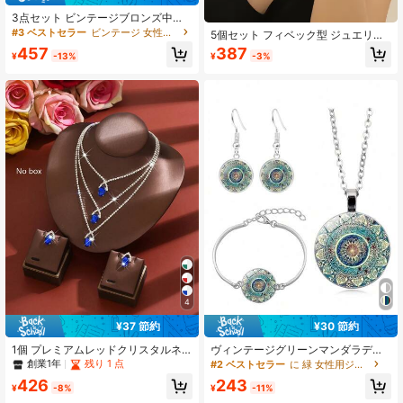
3点セット ビンテージブロンズ中空
タッセルネックレス&ピアスセット、
#3 ベストセラー
ビンテージ 女性用ジュエリーセット
5個セット フィベック型 ジュエリー
派手なジュエリー、女性の日常着や
セット、日常使いに適しています
457
387
パーティに適しています
¥
-13%
¥
-3%
4
¥37 節約
¥30 節約
1個 プレミアムレッドクリスタルネ
ヴィンテージグリーンマンダラデザ
ックレス&ピアスセット、輝くライン
インイヤリングネックレスブレスレ
創業1年
残り 1 点
#2 ベストセラー
に 緑 女性用ジュエリーセット
ストーンマルチレイヤーアクセサリ
ットセット、高級スタイルとエレガ
426
243
ー、ファッショナブルな女性の日
ント
¥
-8%
¥
-11%
常、パーティー、バレンタインデー