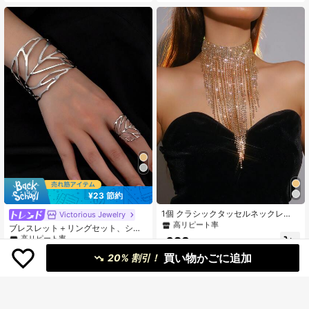
のジュエリー
#2 ベストセラー
フリンジ 女性用ジュエリーセット
¥23 節約
高リピート率
#1 ベストセラー
鉄の合金 女性用ジュエリーセット
#2 ベストセラー
#2 ベストセラー
フリンジ 女性用ジュエリーセット
フリンジ 女性用ジュエリーセット
1個 クラシックタッセルネックレ
高リピート率
Victorious Jewelry
ス、重要な機会、パーティー、バン
高リピート率
高リピート率
#1 ベストセラー
#1 ベストセラー
鉄の合金 女性用ジュエリーセット
鉄の合金 女性用ジュエリーセット
ブレスレット＋リングセット、シン
ケットなどに適しています。
#2 ベストセラー
フリンジ 女性用ジュエリーセット
プル＆ファッションなメタル製 リー
高リピート率
高リピート率
623
¥
フデザイン、女性がパーティーやバ
高リピート率
100+ sold
#1 ベストセラー
鉄の合金 女性用ジュエリーセット
買い物かごに追加
ンケットで身に着けたり、ギフトと
20% 割引！
高リピート率
259
して使用するのに適している1セット
¥
-8%