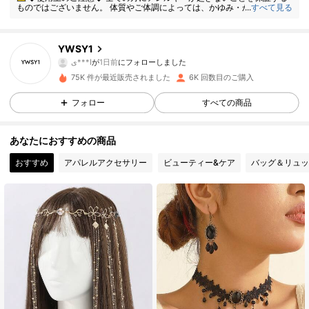
ものではございません。 体質やご体調によっては、かゆみ・かぶれが生じ
...
すべて見る
る場合がありますので、皮膚に異常を感じたときは、すぐにご使用をお止
めいただき、専門医にご相談ください。
2.6K フォロワー
4.84
YWSY1
ا***ي
が
1日前
にフォローしました
2.6K フォロワー
4.84
75K 件が最近販売されました
6K 回数目のご購入
2.6K フォロワー
4.84
フォロー
すべての商品
2.6K フォロワー
4.84
あなたにおすすめの商品
おすすめ
アパレルアクセサリー
ビューティー&ケア
バッグ＆リュッ
2.6K フォロワー
4.84
2.6K フォロワー
4.84
2.6K フォロワー
4.84
2.6K フォロワー
4.84
2.6K フォロワー
4.84