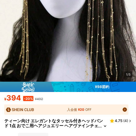
1/5
¥98節約
394
-20%
¥
¥492
入会後
¥20
OFF
ティーン向け エレガントなタッセル付きヘッドバン
4.75
(
4
)
ド 1点 おでこ用ヘアジュエリー ヘアヴァインチェ
ーンジュエリー