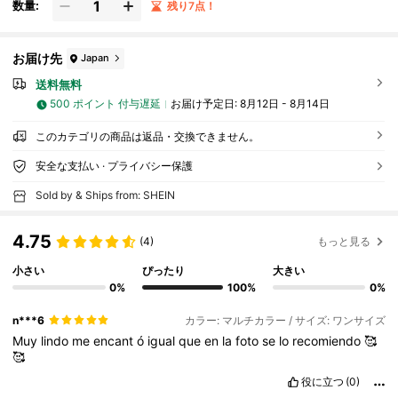
数量:
残り7点！
お届け先
Japan
送料無料
500 ポイント 付与遅延
お届け予定日:
8月12日 - 8月14日
このカテゴリの商品は返品・交換できません。
安全な支払い · プライバシー保護
Sold by & Ships from: SHEIN
4.75
(4)
もっと見る
小さい
ぴったり
大きい
0%
100%
0%
n***6
カラー: マルチカラー / サイズ: ワンサイズ
Muy
lindo
me
encant
ó
igual
que
en
la
foto
se
lo
recomiendo
🥰
🥰
役に立つ
(0)