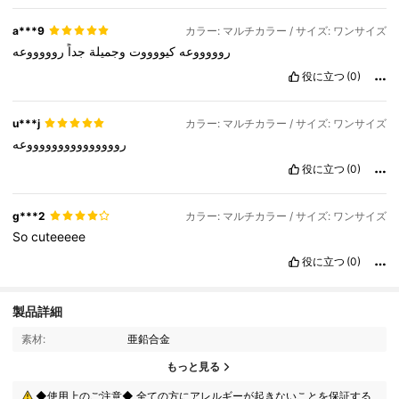
a***9
カラー: マルチカラー / サイズ: ワンサイズ
روووووعه
كيووووت
وجميلة
جداً
روووووعه
役に立つ
(0)
u***j
カラー: マルチカラー / サイズ: ワンサイズ
روووووووووووووووعه
役に立つ
(0)
g***2
カラー: マルチカラー / サイズ: ワンサイズ
So
cuteeeee
役に立つ
(0)
製品詳細
素材:
亜鉛合金
2.6K フォロワー
4.84
もっと見る
2.6K フォロワー
4.84
◆使用上のご注意◆ 全ての方にアレルギーが起きないことを保証する