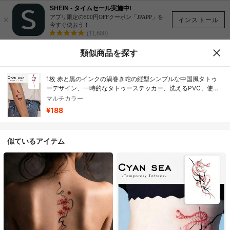
SHEIN - タイムセール実施中!
×
アプリ限定の500円OFFクーポン「JPAPP」を
インストール
今すぐ使おう！
(11,600)
類似商品を探す
1枚 赤と黒のインクの渦巻き蛇の縦型シンプルな中国風タトゥ
ーデザイン、一時的なタトゥーステッカー、洗えるPVC、使い
捨て、防水、汗に強い、手のひら、腕、ウエスト、腹部、背
マルチカラー
中、脚に適用、反射しない、擬似タトゥーデザイン、旅行、音
¥188
楽フェス、ゲーム、卒業祝い、日常使いに適し、3-5日持続
似ているアイテム