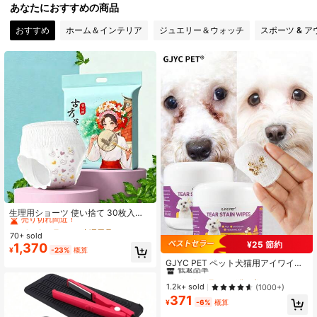
あなたにおすすめの商品
176 フォロワー
4.66
おすすめ
ホーム＆インテリア
ジュエリー＆ウォッチ
スポーツ & 
176 フォロワー
4.66
176 フォロワー
4.66
176 フォロワー
4.66
176 フォロワー
4.66
#7 ベストセラー
に 生理用品
売り切れ間近！
生理用ショーツ 使い捨て 30枚入
り、超吸収 漏れ防止 オーバーナイト
#7 ベストセラー
#7 ベストセラー
に 生理用品
に 生理用品
仕様、柔らかく通気性のある産後ケ
70+ sold
売り切れ間近！
売り切れ間近！
176 フォロワー
4.66
ア用生理パンツ
¥25 節約
1,370
#7 ベストセラー
に 生理用品
#1 ベストセラー
に 猫／犬 ペット用クリーニングアクセサリー
¥
-23%
概算
売り切れ間近！
低返品率
GJYC PET ペット犬猫用アイワイプ
- 涙やけ、ゴミ、分泌物を優しく除
#1 ベストセラー
#1 ベストセラー
に 猫／犬 ペット用クリーニングアクセサリー
に 猫／犬 ペット用クリーニングアクセサリー
去 - 低刺激性アイクリーナー、目、
176 フォロワー
4.66
低返品率
低返品率
1.2k+ sold
(1000+)
顔、シワ部分に適しています - 60枚/
371
#1 ベストセラー
に 猫／犬 ペット用クリーニングアクセサリー
パック
¥
-6%
概算
低返品率