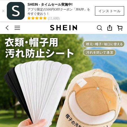
SHEIN - タイムセール実施中!
×
アプリ限定の500円OFFクーポン「JPAPP」を
インストール
今すぐ使おう！
(11,600)