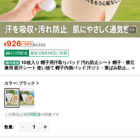
1/9
926
¥
-30%
¥1,332
3日間配達
最短で8月14日に到着
10枚入り 帽子用汗取りパッド 汚れ防止シート 帽子・襟元
国内発送
兼用 吸汗シート 使い捨て 帽子内側パッド 汗ジミ・黄ばみ防止
サイズ調整にも対応
カラー: ブラック
この商品は
3日間配達
の対象です
数量: