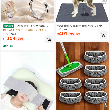
いびき防止リング 指輪 シル
洗濯可能 & 再利用可能なペットマッ
国内発送
バーカラー 3 サイズ S/M/L いびき対
ト、滑り止めカーペット、大型犬用
80+ sold
#1 ベストセラー
に 睡眠といびき
策・軽減・改善 寝息ケア 安眠・快眠
パッド、吸水性 & 漏れ防止トレーニ
401
100+ sold
¥
-21%
概算
睡眠の質向上 いびき改善グッズ
ングパッド、ペット、ケージ、フェ
1,154
¥
-20%
ンス、ベッド、ソファに適していま
す
4-5日
5