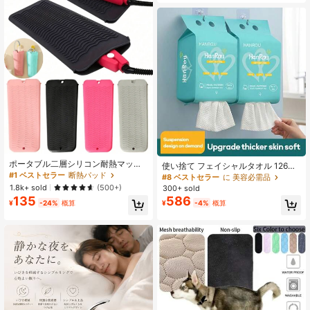
ポータブル二層シリコン耐熱マッ
使い捨て フェイシャルタオル 126枚
ト、断熱ポーチ、シリコンヘアスタ
#1 ベストセラー
断熱パッド
入り、厚手 柔らかい メイク落とし
#8 ベストセラー
に 美容必需品
イリングマット、ストレートアイロ
ワイプ スキンケア、クレンジング、
1.8k+ sold
(500+)
300+ sold
ンパッド、カールアイロンスリー
クリーニング、メイク落とし用
135
586
ブ、トラベルメイクアップバッグ、
¥
-24%
概算
¥
-4%
概算
ヘアツール収納バッグ、クリスマス
とバレンタインデーのギフト