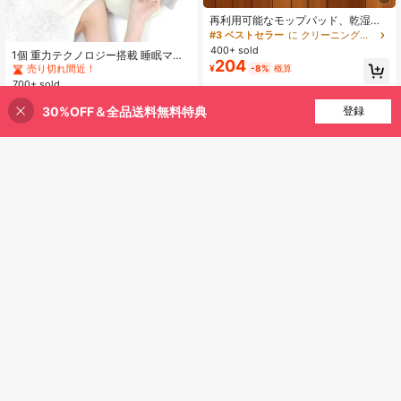
再利用可能なモップパッド、乾湿両
#2 ベストセラー
ライトウェイト アイマスク
用フラットモップカバー、洗えるモ
#3 ベストセラー
に クリーニングツールアクセサリー
売り切れ間近！
ップパッド、ハードウッドフロアの
400+ sold
#2 ベストセラー
#2 ベストセラー
ライトウェイト アイマスク
ライトウェイト アイマスク
1個 重力テクノロジー搭載 睡眠マス
掃除に適しています: 高吸収性、乾湿
204
ク - 横向き、仰向け、うつぶせ寝の
¥
-8%
概算
売り切れ間近！
売り切れ間近！
両用、ほとんどのフラットモップに
方に - 非電気式の睡眠補助、不眠症
適しています、モップヘッドは含ま
700+ sold
#2 ベストセラー
ライトウェイト アイマスク
と疲労を和らげ、深い睡眠を促進 -
れていません、効率的なフロアクリ
569
売り切れ間近！
¥
-4%
概算
旅行、自宅、オフィス、寮に適した
ーニングツール | 様々な表面に適し
30%OFF＆全品送料無料特典
買い物かごに追加
登録
30% 割引！
柔らかい素材
ています | 高吸収性素材
多機能メモリーフォーム腰部サポー
トクッション、人間工学設計、追加
#1 ベストセラー
に 新しい シートクッションと背もたれ枕
サポートを提供、さまざまな姿勢と
200+ sold
Joivida
#1 ベストセラー
に バスルームのガジェット
シナリオに適し、さまざまなニーズ
2,335
売り切れ間近！
Joivida 1/2個 かわいい猫型壁掛けオ
¥
-4%
概算
に対応。長時間座る人に最適、座っ
ーガナイザー、2機能 歯ブラシホル
た状態または横になった状態で使用
#1 ベストセラー
#1 ベストセラー
に バスルームのガジェット
に バスルームのガジェット