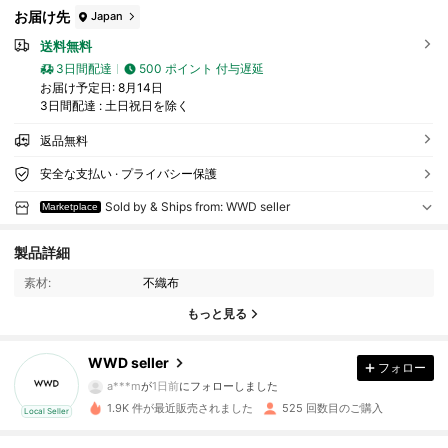
お届け先
Japan
送料無料
3日間配達
500 ポイント 付与遅延
お届け予定日:
8月14日
3日間配達 : 土日祝日を除く
返品無料
安全な支払い · プライバシー保護
Sold by & Ships from: WWD seller
Marketplace
176 フォロワー
4.66
製品詳細
素材:
不織布
176 フォロワー
4.66
もっと見る
176 フォロワー
4.66
WWD seller
フォロー
a***m
が
1日前
にフォローしました
1.9K 件が最近販売されました
525 回数目のご購入
Local Seller
176 フォロワー
4.66