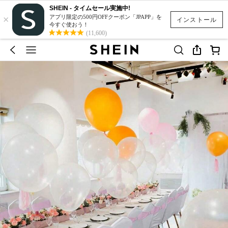
SHEIN - タイムセール実施中!
×
アプリ限定の500円OFFクーポン「JPAPP」を
インストール
今すぐ使おう！
(11,600)