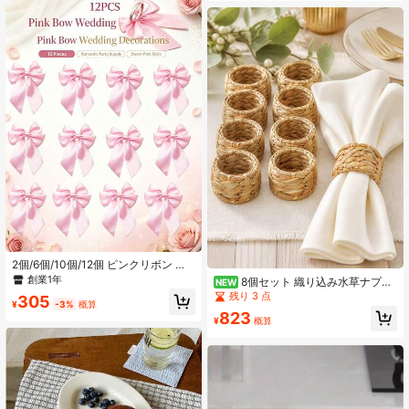
品、アパート必需品、パーティー用
ドリンクコースター、丸い竹製ソー
品、パーティーチェアカバー、ホー
サー、装飾的な多肉植物用トレイ、
ムデコレーション、ホーム用品、ハ
カップ用、屋内外の植木鉢用、天然
ロウィン/感謝祭/クリスマスギフト。
木製の円形竹製コースター、飲み物
用の丸い竹製トレイ、ほとんどのカ
ップやグラスを保持する丸い竹製ト
レイ、屋内または屋外の植物用、コ
ーヒーテーブルに適して、フラワー
ポットデスクトップ保護用の竹製カ
ップコースターハウスウォーミング
ギフト; 竹-木製カップコースター、
天然木製カップコースター竹製ドリ
ンクコースターセット、コーヒーテ
ーブル、ホットドリンク、コールド
ドリンク、バー、ホーム、キッチ
ン、ハウスウォーミングギフト、ド
リンク、飲料、ビール、コーヒーに
適しています！| バーウェアキッチ
ン| ハウスウォーミング
2個/6個/10個/12個 ピンクリボン ナ
プキンリングセット、ハンドメイ
創業1年
8個セット 織り込み水草ナプキ
NEW
ド、結婚式、クリスマス、バレンタ
ンリング | ラスティックボヘミアン
残り 3 点
305
インデー、記念日、バンケット、誕
¥
-3%
概算
柳ナプキンホルダー | ナチュラルフ
823
生日パーティー、バチェロレットパ
ァームハウスラタンナプキンリング
¥
概算
ーティーなど様々なシーンのテーブ
クリスマス、感謝祭テーブル、ウェ
ルデコレーションに適しています
ディングパーティー用