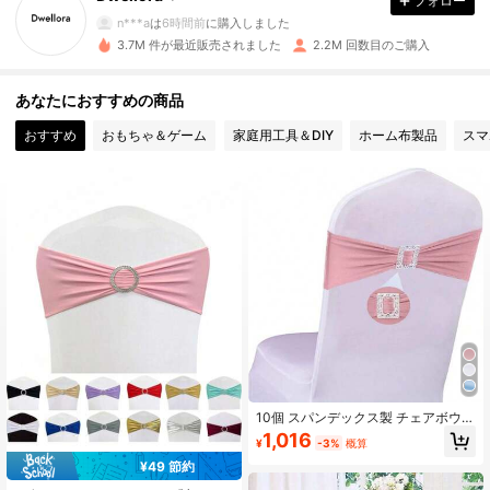
フォロー
92K フォロワー
4.87
n***a
は
6時間前
に購入しました
3.7M 件が最近販売されました
2.2M 回数目のご購入
92K フォロワー
4.87
あなたにおすすめの商品
おすすめ
おもちゃ＆ゲーム
家庭用工具＆DIY
ホーム布製品
スマ
92K フォロワー
4.87
92K フォロワー
4.87
92K フォロワー
4.87
92K フォロワー
4.87
92K フォロワー
4.87
10個 スパンデックス製 チェアボウタ
イ 弾性チェアカバー スクエアバック
1,016
¥
-3%
概算
ルスライダー付き、ユニバーサル弾
性チェアバンド 結婚式、バンケッ
¥49 節約
92K フォロワー
ト、パーティー、イベント装飾用 (ロ
4.87