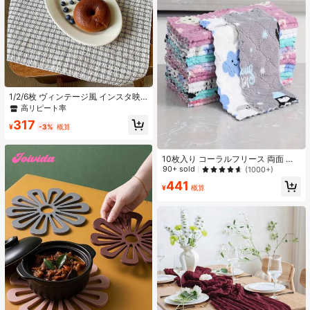
1/2/6枚 ヴィンテージ風 インスタ映
え テクスチャード チェック柄 スト
高リピート率
ライプ 長方形 ランチョンマット テ
317
ーブルクロス ナプキン 写真撮影用背
¥
-3%
概算
景
10枚入り コーラルフリース 両面 漫
画プリント 掃除用布、新デザイン キ
90+ sold
(1000+)
ッチンクリーニングクロス、超吸収
441
性 拭き取り布、掃除用品
¥
概算