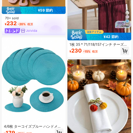
¥59 節約
70+ sold
232
¥
-20%
概算
16
Joivida
¥42 節約
1枚 35 * 71/118/157インチ チーズク
ロス テーブルランナー&ナプキン、
230
¥
-15%
概算
ボヘミアンガーゼチーズクロステー
ブルクロス、田舎風透明テーブルラ
ンナー、ボヘミアンスタイルテーブ
ルランナー ウェディング装飾アー
チ、ガーデンアーチ、ブライダルシ
ャワー、ウェディング、祭り、休
日、誕生日パーティー、装飾、ホー
ムデコレーション(複数の色あり) ク
リスマスホリデーギフト
4/6枚 ターコイズブルー ハンドメイ
ド ランチョンマット、丸型 編み込み
179