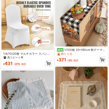
8
1/100枚 35*180cm 秋テーマ
NEW
テーブルランナー、かぼちゃ、秋の
1/4/10/20枚 マルチカラー スパンデ
残り 2 点
葉と枝のパターン 秋スタイル テーブ
ックスチェアカバー、柔らかく耐久
高リピート率
371
ルクロス、感謝祭の収穫の装飾、秋
性があり、高弾性、取り外し可能、
¥
-5%
概算
431
の装飾、ダイニングテーブル、キッ
古い椅子のリニューアル、チェアカ
¥
-27%
概算
チン、デスクトップ装飾、ホームデ
バー、ダイニングチェアカバー、チ
コレーション、ホリデーパーティー
ェアカバー、ユニバーサルチェアカ
に適しています
バー、テーブルクロス、家具カバ
ー、シートカバー、ソファカバー、
オフィスチェアカバー、シートクッ
ション、ダイニングルーム、リビン
グルーム、結婚式、パーティー、会
議、宴会、誕生日、ホームデコレー
ション