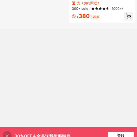
個セット カートゥーン ブロッサム、
売り切れ間近！
バブルス、バターカップ柄 カップコ
300+ sold
(1000+)
ースター、デスクデコレーション、
380
断熱、Y2k
¥
-29%
30%OFF＆全品送料無料特典
買い物かごに追加
登録
40% 割引！