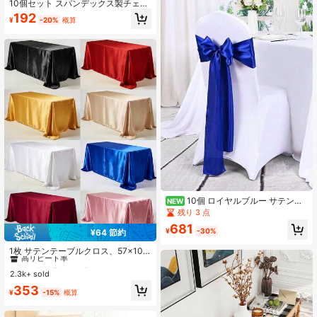
ーズゴールド)
10個セット スパンデックス製チェア
ウエストバンド リボン付き プレミア
192
¥
-20%
概算
ム伸縮チェアカバー バックル＆スラ
イダー付き 弾性チェアストラップ 結
92K フォロワー
4.87
婚式・イベント・バンケット装飾用
チェアリボン チェアデコレーション
装飾用チェアカバー
10個 ロイヤルブルー サテンチ
NEW
ェアバックリボン、ウェディングチ
残り 3 点
ェアバックタイ、シルクチェアバッ
681
クリボン、レセプション、誕生日パ
¥
-30%
¥64 節約
#1 ベストセラー
に ポリエステル テーブルクロス
ーティー、レストランイベント、バ
高リピート率
ンケット、ホテル、パーティーチェ
1枚 サテンテーブルクロス、57x108
アバック装飾に適しています
インチ、マルチカラー長方形テーブ
#1 ベストセラー
#1 ベストセラー
に ポリエステル テーブルクロス
に ポリエステル テーブルクロス
ルクロス、シルキー生地、長方形ダ
2.3k+ sold
高リピート率
高リピート率
イニングテーブル、パーティー、ホ
#1 ベストセラー
に ポリエステル テーブルクロス
353
リデーディナー、ウェディングバン
¥
-15%
概算
高リピート率
ケット装飾に適しています(複数のサ
イズ展開)、美的ホーム