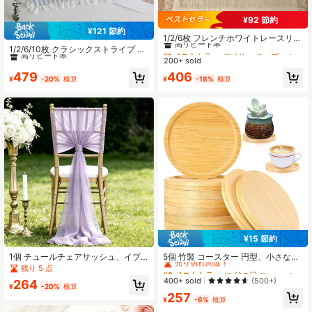
¥92 節約
#1 ベストセラー
デイリー テーブルナプキン
¥121 節約
#4 ベストセラー
に ポリエステル テーブルナプキン
高リピート率
1/2/6枚 フレンチホワイトレースリボ
ン装飾ドイリープレースマット、バ
高リピート率
1/2/6/10枚 クラシックストライプ プ
#1 ベストセラー
#1 ベストセラー
デイリー テーブルナプキン
デイリー テーブルナプキン
レンタインデーやホームデコレーシ
リーツレース ハートトリム装飾ナプ
#4 ベストセラー
#4 ベストセラー
に ポリエステル テーブルナプキン
に ポリエステル テーブルナプキン
200+ sold
高リピート率
高リピート率
ョンに適しています
キン、バレンタインデー、結婚式、
高リピート率
高リピート率
#1 ベストセラー
デイリー テーブルナプキン
479
406
日常使いに適しています
¥
-20%
概算
¥
-18%
概算
#4 ベストセラー
に ポリエステル テーブルナプキン
高リピート率
高リピート率
¥15 節約
#2 ベストセラー
に 父の日 コースター
売り切れ間近！
1個 チュールチェアサッシュ、イブ
5個 竹製 コースター 円型、小さな植
ニングパーティー/ウェディングデコ
木鉢トレイ、竹製フラワーポット、
残り 5 点
#2 ベストセラー
#2 ベストセラー
に 父の日 コースター
に 父の日 コースター
レーション/誕生日会/ホテルイベン
飲料トレイ、DIYレジンコースター、
売り切れ間近！
売り切れ間近！
400+ sold
(500+)
264
ト/ユニバーサルデコレーションバン
ギフトデスクフラワーポットプロテ
¥
-20%
概算
#2 ベストセラー
に 父の日 コースター
257
ド、チェアバックデコレーションバ
クター、ホームオフィスの装飾用; 10
¥
-6%
概算
売り切れ間近！
ンド、バックトゥスクール、寮必需
個 竹製 コースター 円型、天然木製