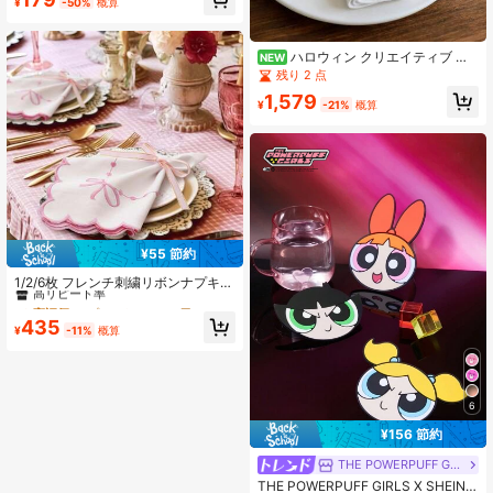
¥
-50%
概算
ランチョンマット、耐熱パッド、装
飾パッド、ベストセラー商品、複数
の色展開、テーブルパッド、しわ防
止ランチョンマット、誕生日、クリ
ハロウィン クリエイティブ フ
NEW
スマス、新築祝い、祝賀会、ホリデ
ァブリック編みかぼちゃ ナプキンリ
残り 2 点
ーパーティー、家族集まりに最適
ング、リボン付き秋の収穫フルーツ
1,579
ナプキンホルダー、テーブルトップ
¥
-21%
概算
装飾オーナメント、ナプキンを保持
できる、ホリデーテーブルセッティ
ング、シンプルな田園風、ハロウィ
ン、感謝祭、秋の集まりに必需品、
ホーム、レストラン、ホテルのテー
ブル装飾、多機能、オーナメントま
たはナプキンリングとして使用可
能、ハンドメイドテクスチャー、温
かいホリデー雰囲気、ギフトまたは
¥55 節約
個人使用に適しています
#6 高評価
ナプキン&キッチン用ハンドタオル
高リピート率
1/2/6枚 フレンチ刺繍リボンナプキ
ン、ピンクフリル生地プレースマッ
#6 高評価
#6 高評価
ナプキン&キッチン用ハンドタオル
ナプキン&キッチン用ハンドタオル
ト、パーティー、結婚式、休日に適
高リピート率
高リピート率
435
しています
¥
-11%
概算
#6 高評価
ナプキン&キッチン用ハンドタオル
高リピート率
6
¥156 節約
THE POWERPUFF GIRLS
THE POWERPUFF GIRLS X SHEIN 3