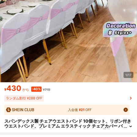
1/17
430
-40%
¥
¥718
から
ランダム割引 ¥288 OFF
入会後
¥21
OFF
スパンデックス製 チェアウエストバンド 10個セット、リボン付き
ウエストバンド、プレミアム エラスティック チェアカバー バ
ックルスライダー付き、ウェディングやイベントの装飾、バ
ンケット装飾、チェアリボン、装飾的なチェアカバー、チェア背