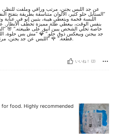
عن جد اللبس بجنن، مرتب وراقي وملفت للن.” 🌸
الستايل حلو كثير، الألوان متناسقة بطريقة بتفتح ،
اللبسة فخمة وبتعطي هيبة، بتبين إنو في عناية 
بنفس الوقت، بيعطي طلة مميزة تخطف الأنظار. ع
خاصة تخلي الشخص يبين أنيق على طبيعته.” 🌸 “الست
جد بيجنن وبيعكس ذوق حلو.” 💎 “مش بس حلوة، اللب
قطعة.” 🌹 “اللبس عن جد يجنن، مرتب وناعم بنفس الوقت، بيعطي طلة مميزة تخطف الأنظار.
いいね！ (2)
ne for food. Highly recommended