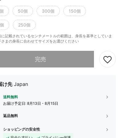
0個
50個
300個
150個
0個
250個
表に記載されているセンチメートルの範囲は、身長を基準としていま
子さまの身長に合わせてサイズをお選びください
ありませんが、この商品は完売しました。
完売
届け先
Japan
送料無料
お届け予定日:
8月13日 - 8月15日
返品無料
ショッピングの安全性
安全な支払い
プライバシー保護