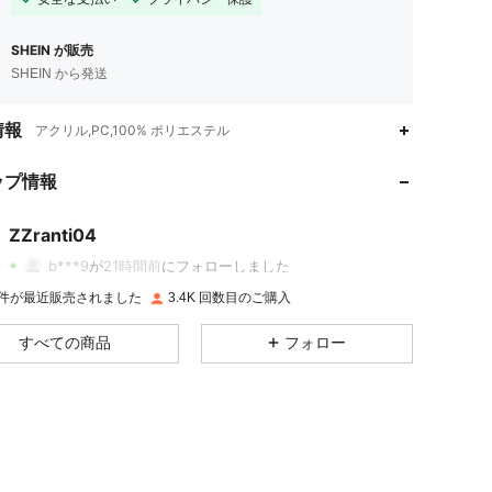
SHEIN が販売
SHEIN から発送
情報
アクリル,PC,100% ポリエステル
4.87
228
1.1K
ップ情報
4.87
228
1.1K
ZZranti04
4.87
228
1.1K
b***9
が
21時間前
にフォローしました
4.87
228
1.1K
K 件が最近販売されました
3.4K 回数目のご購入
すべての商品
フォロー
4.87
228
1.1K
4.87
228
1.1K
4.87
228
1.1K