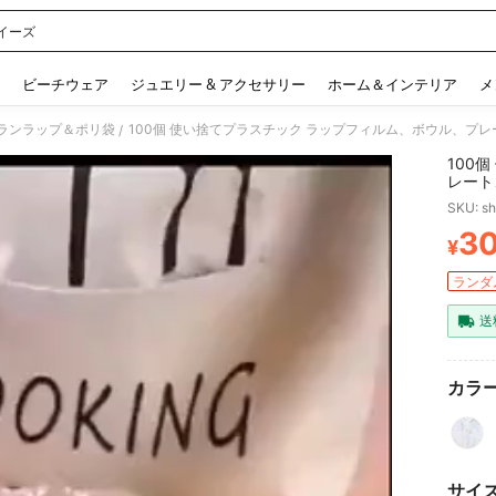
イーズ
 and down arrow keys to navigate search 検索履歴 and 人気ワード. Press Enter to 
ビーチウェア
ジュエリー & アクセサリー
ホーム＆インテリア
メ
ランラップ＆ポリ袋
/
100
レート
明なキ
SKU: s
す
3
¥
PR
ランダム
送
カラー
サイ