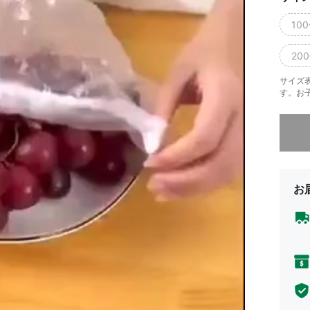
10
20
サイズ
す。お
申し訳
お