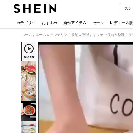
スク
Use up
カテゴリ
おすすめ
新作アイテム
セール
レディース服
ホーム
ホーム＆インテリア
収納＆整理
キッチン収納＆整理
サ
/
/
/
/
Video