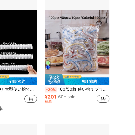
¥45 節約
¥51 節約
透明カバー、スナック、野菜、パン用の防塵カバー、3サイズのブレッドトレイカバー
100/50枚 使い捨てプラスチックラップ、使い捨てプラスチック食品ラップ、家庭用キッチン冷蔵庫の残り物食品フルーツ密封カバー、防臭・漏れ防止・防塵冷凍保存カバー、冷蔵庫保存カバー、キッチンアクセサリー、直径7.87インチの小皿のみ対応
-20%
¥201
60+ sold
概算
率