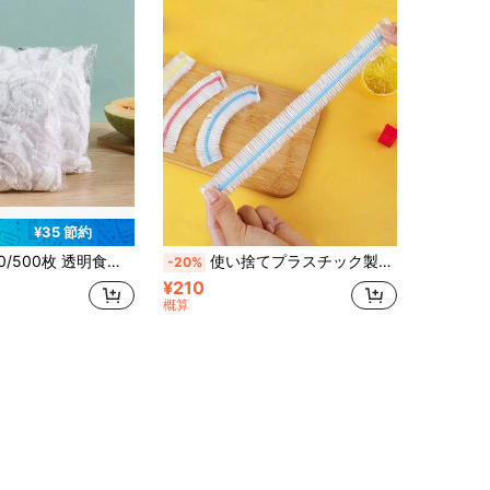
¥35 節約
キッチン、レストラン、アウトドアBBQ、ピクニックに適し、食品を新鮮に保ち、臭いを防ぎ、家庭に必須、ダストカバーとしても使用可能、ユニバーサルラップ
使い捨てプラスチック製フードカバー 200個入り カラフル エラスティック ラップ フードカバー 密閉保存 リッド プレートカバー キッチン パッケージバッグ ストレージバッグ 屋外、キャンプ用
-20%
¥210
概算