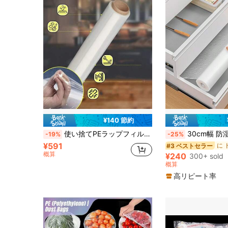
¥140 節約
使い捨てPEラップフィルム、キッチン冷蔵庫食品の残り物果物プラスチック密封ラップ、無臭漏れ防止ほこり防止冷凍保存カバー、冷蔵庫保存カバー、キッチン野菜果物保存フィルム
30cm幅 防湿 防水 EVA引き出しライナー、フレッシュな水玉
-19%
-25%
¥591
#3 ベストセラー
概算
¥240
300+ sold
概算
高リピート率