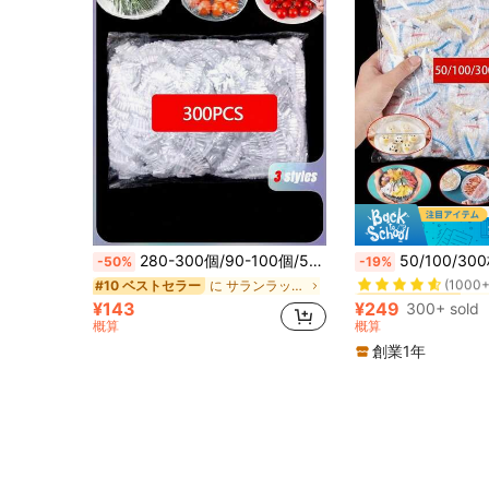
#3 ベストセラー
280-300個/90-100個/55-60個 引き裂き防止透明プラスチックカバー、PE フィルムプラスチック袋、プラスチックラップカバー ボウルカバー 残り物カバー、キッチンエッセンシャルズ 食品を新鮮に保つ
50/100/300枚 カラフル サランラップ 使い捨て食品
-50%
-19%
(1000+
に サランラップ&ビニール袋
#10 ベストセラー
#3 ベストセラー
#3 ベストセラー
(1000+
(1000+
¥143
¥249
300+ sold
#3 ベストセラー
概算
概算
(1000+
創業1年