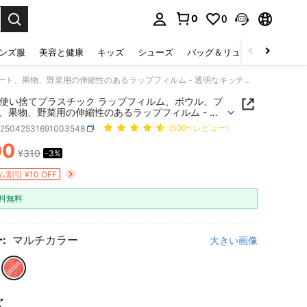
0
0
select.
ンズ服
美容と健康
キッズ
シューズ
バッグ＆リュック
下着＆
100個 使い捨てプラスチック ラップフィルム、ボウル、プレート、果物、野菜用の伸縮性のあるラップフィルム - 透明なキッチンラップ、ほこり除け、日常使いに適しています
個 使い捨てプラスチック ラップフィルム、ボウル、プ
、果物、野菜用の伸縮性のあるラップフィルム - 透
ッチンラップ、ほこり除け、日常使いに適していま
h25042531691003548
(500+ レビュー)
00
¥310
-3%
ICE AND AVAILABILITY
割引 ¥10 OFF
料無料
:
マルチカラー
大きい画像
ズ