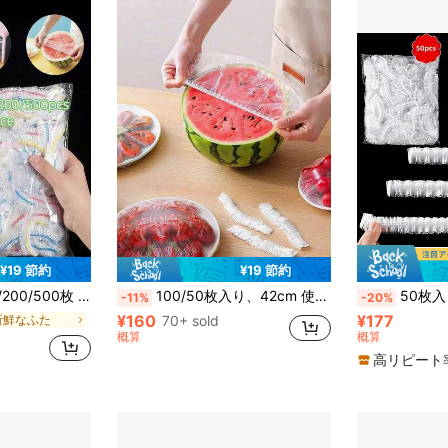
¥19 節約
¥19 節約
伸縮自己密封エッジ付き、残り物の保存用、ボウルや皿のカバーに適し、家庭用
100/50枚入り、42cm 使い捨て食品ラップフィルム、シャワーキャップ、多目的使い捨て収縮バッグ、使い捨てシューズカバー、キッチンの厚手の食品ラップ、冷蔵庫の食品カバーに適しています。伸縮性のあるカバー
50枚入り 大型使い捨てプラスチック
-11%
-20%
¥160
¥177
新鮮なふた
70+ sold
概算
概算
高リピート