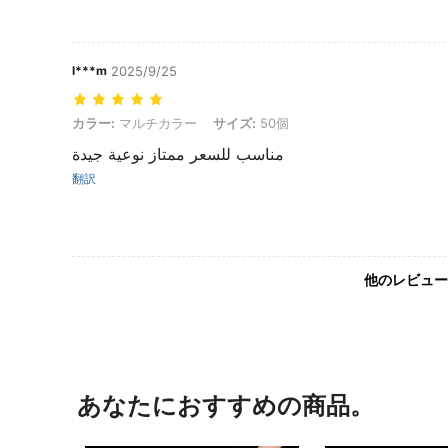
l***m
2025/9/25
カラー: マルチカラー, サイズ: 50個
カラー:
マルチカラー
サイズ:
50個
مناسب للسعر ممتاز نوعية جيدة
翻訳
他のレビュー
あなたにおすすめの商品。