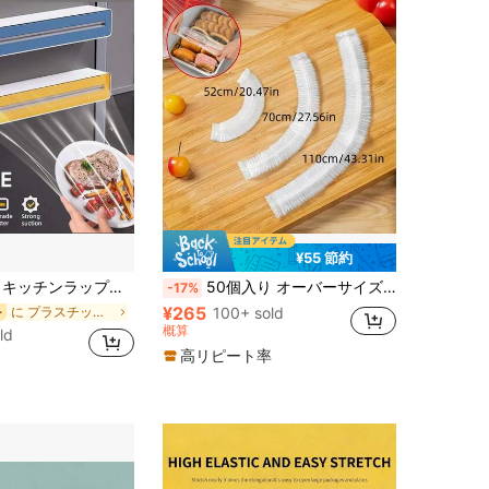
¥55 節約
ップロールホルダー - マルチファンクション プラスチックカッター ラップ、ベーキングペーパー、アルミホイルに対応 - 食品保存と保管に最適なキッチンオーガナイザー
50個入り オーバーサイズ 多機能 マルチサイズ 食品ラップカバー、ボウル、カップ、キッチン用品、フードサービスツール用弾性フードカバー
-17%
¥265
に プラスチックラップディスペンサー
100+ sold
ー
概算
ld
高リピート率