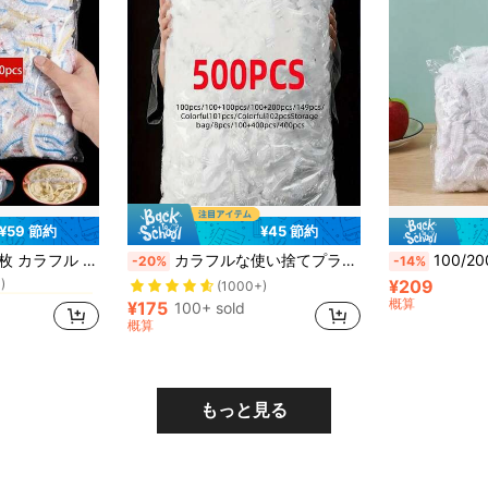
¥59 節約
¥45 節約
に サランラップ&ビニール袋
カバー フルーツ鮮度保持用プラスチックバッグ キッチン用品
カラフルな使い捨てプラスチックラップ - 耐久性と柔軟性があり、キッチン、ピクニック、BBQ、パーティーに適しています - 食品を新鮮で衛生的、使い捨てフードカバー、BBQアクセサリー、鮮やかな色
100/200/500枚 透明食品ラップ、使い捨て弾性シーリングフィルム、
-20%
-14%
)
¥209
に サランラップ&ビニール袋
に サランラップ&ビニール袋
(1000+)
)
)
概算
¥175
100+ sold
に サランラップ&ビニール袋
概算
)
もっと見る