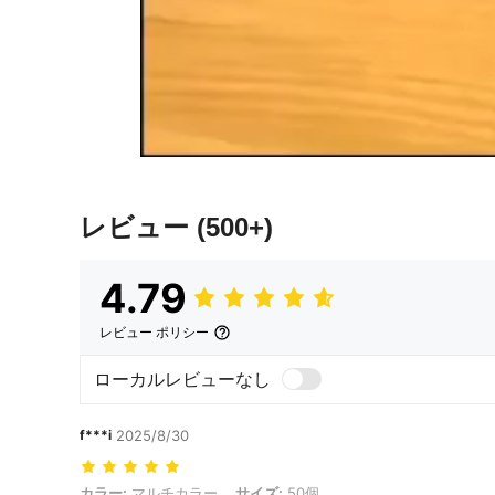
レビュー
(500+)
4.79
レビュー ポリシー
ローカルレビューなし
f***i
2025/8/30
カラー: マルチカラー, サイズ: 50個
カラー:
マルチカラー
サイズ:
50個