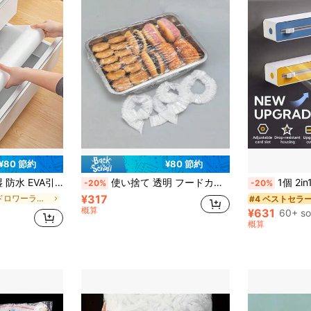
¥80 節約
¥80 節約
模様 防塵マット キャビネット、靴棚、ワードローブ、オールシーズン
使い捨て 透明 フードカバー 50個入り、防塵パンカバー、ベーカリーや家庭向け、3サイズ展開、アウトドア、キャンプに適しています
1個 2in1キッチンラップディスペンサー カッター付き、プラスチックフードラ
-20%
-20%
¥317
に ドロワーライナー
#4 ベストセラ
概算
¥631
60+ so
概算