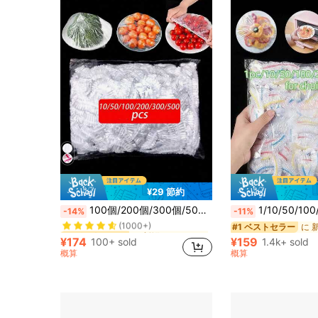
¥29 節約
に 新鮮なふた
#2 ベストセラー
100個/200個/300個/500個 透明プラスチック包装蓋 PEフィルム プラスチックバッグ ボウルカバー 残り物カバー、食品を新鮮に保つ キッチン用品、家庭料理
1/10/50/100/200/500枚 使い捨てプラスチック食品ラップ 
-14%
-11%
(1000+)
に 新鮮なふた
に 新鮮なふた
に 
#2 ベストセラー
#2 ベストセラー
#1 ベストセラー
(1000+)
(1000+)
¥174
¥159
100+ sold
1.4k+ sold
に 新鮮なふた
#2 ベストセラー
概算
概算
(1000+)