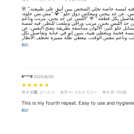
ظر، فيه لمسة خاصة تخلي الشخص يبين أنيق على طبيعته
“النفس، عن جد بيجنن وبيعكس ذوق حلو.” 💎 “مش بس حلوة
وتفاصيل بكل قطعة.” 🌹 “اللبس عن جد يجنن، مرتب وناعم
ن جد اللبس بجنن، مرتب وراقي وملفت للنظر، فيه لمسة
ايل حلو كثير، الألوان متناسقة بطريقة بتفتح النفس، عن
سة فخمة وبتعطي هيبة، بتبين إنو في عناية وتفاصيل بكل
翻訳
9***9
2025/8/20
サイズ感: ぴったり, カラー: マルチカラー, サイズ: 100個
サイズ感:
ぴったり
カラー:
マルチカラー
サイズ:
100個
This is my fourth repeat. Easy to use and hygie
翻訳