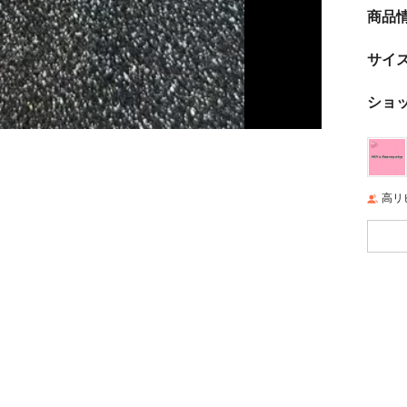
商品
サイ
ショ
高リ