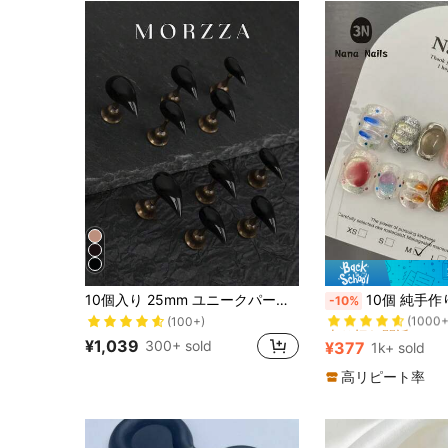
売り切れ間近！
10個入り 25mm ユニークパーソナライズ ヴィンテージ ストリート ゴシック ダークシリーズ ミュージックフェス ハロウィン シンプル カジュアル エレガント デイリー 上品 ソリッドカラー ブラック ハンドメイド ショート猫の爪 プレスオンネイル フェイクネイルキット、個性的な女性の日常生活やショッピングに最適
10個 純手作り プレスオンネイル キャンディーカラー ドーパミン カートゥーン かわいい 子供っぽい キャンディーバブル ショートスクエア ウェアラ
-10%
(1000+
(100+)
売り切れ間近！
売り切れ間近！
(1000+
(1000+
¥1,039
300+ sold
¥377
1k+ sold
売り切れ間近！
(1000+
高リピート率