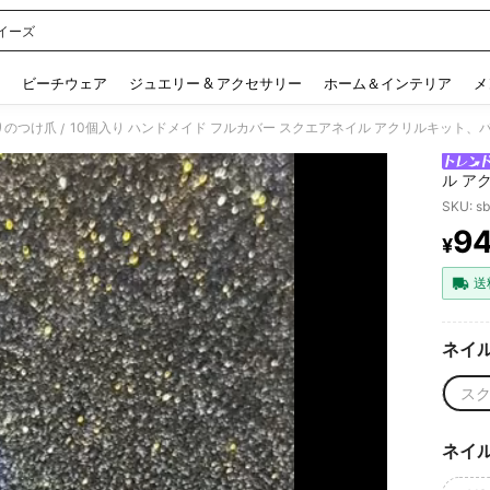
イーズ
 and down arrow keys to navigate search 検索履歴 and 人気ワード. Press Enter to 
ビーチウェア
ジュエリー & アクセサリー
ホーム＆インテリア
メ
りのつけ爪
/
ル ア
イ、ロ
SKU: s
スタイ
9
ーティ
¥
PR
ファイ
送
ネイ
ス
ネイ