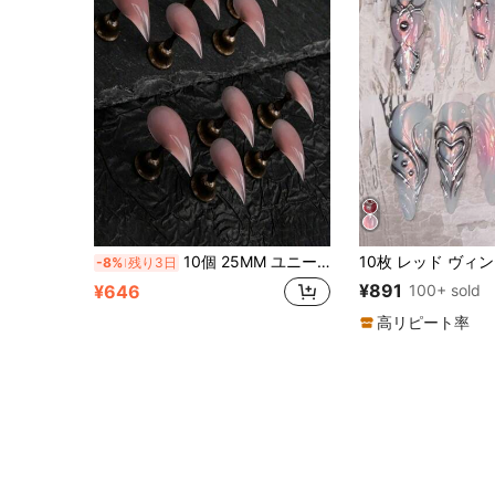
10個 25MM ユニークなパーソナライズされたヴィンテージストリートスタイル ミニマリストカジュアル エレガント デイリー 精巧 スイート キュート 無地 ジェリーピンク 透明 ポインテッドトゥ ハンドメイド ショート キャットアイ フェイクネイルチップセット、女の子と女性に適しており、あなたをより魅力的にします
-8%
残り3日
¥891
100+ sold
¥646
高リピート率