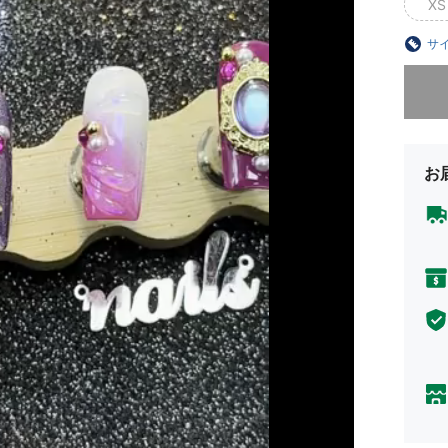
XS
サ
申し訳
お