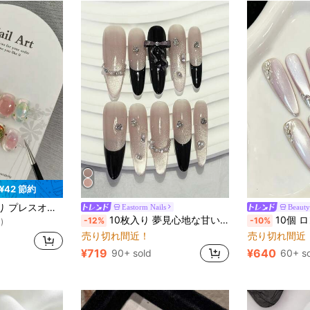
¥42 節約
ブルネイルデカール、ジェリーグルーをギフトとして付属 再利用可能 ネイルアートデザイン 日常使い ホリデーパーティーギフトネイル
Eastorm Nails
Beaut
)
10枚入り 夢見心地な甘いハンドメイド プレスオンネイル ピンクパープル キャットアイ クラッシュダイヤモンド フレンチグリッター フェイクネイル 取り外し可能 再利用可能 ウルトラロングネイル ネイル用品 (1枚 ジェリーステッカー+1個 ネイルファイル)
10個 ロング スティレット ハンドメイド プレスオンネイル パーティーと日常着用、パープルネイル
-12%
-10%
)
)
売り切れ間近！
売り切れ間近
¥719
¥640
90+ sold
60+ s
)