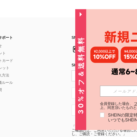
サポート
SNSフォローはこちら：
30%オフ＆送料無料
せ
イント
フトカード
SHEIN STYLE NEWSを購読する
ォレット
入方法
価ルール
問
JP + 81
会員登録した場合、
上、同意頂いたものと
JP + 81
SHEINの限
いつでもSHE
「SHEIN STYLE NEWSの購読には「
利
ご確認の上、ご同意いただける場合にのみ
し、ご購読・ご登録ください。」