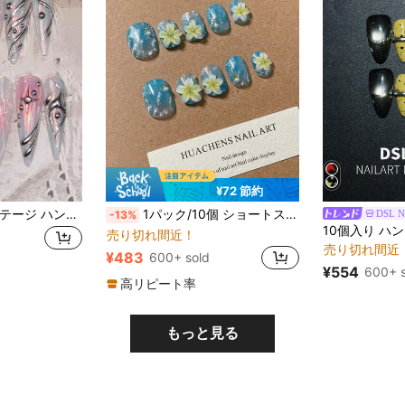
¥72 節約
10枚 レッド ヴィンテージ ハンドメイド ネイルステッカー、Y2Kスタイル、レトロ フェイクネイル、ネイルアートセット、ハンドメイドネイル、キャットアイネイル、サマーネイル、ハンドメイドフェイクネイル、女の子と女性の日常着またはパーティーに適しています
1パック/10個 ショートスクエア プレスオンネイル | アクアブルー グリッターベース & 3D ホワイト-イエロー グラデーションフラワー パールアクセント | オーシャンブリーズ サマーネイル 女性向け、ビーチウェディング、バケーション & デイリーウェアに最適 ハンドメイド プレスオンネイル
DSL N
-13%
売り切れ間近！
売り切れ間近
¥483
600+ sold
¥554
600+ s
高リピート率
もっと見る