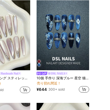
4.85
522
75K
4.85
522
75K
4.85
522
75K
y Handmade Nail
DSL NAILS
、スマイル キャットアイ フレンチ ムーンライト パープル グロウ スタック ラインストーン プレスオンネイル、簡単装着、サマーネイル、女の子と女性のフェスティバル パーティーと日常着用に適しています
10個 手作り 深海ブルー 星空 猫目 プレスオンネイル、中国水墨画 白蘭デザイン、Y2K アメリカンレトロスタイル、パーティー、結婚式、日常着用に適しています、ツールキット付き、女性と女の子への完璧なギフト
売り切れ間近！
！
¥644
300+ sold
old