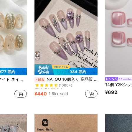
¥77 節約
¥84 節約
売り切れ間近！
どのかわいいデザイン、イード、バレンタインデー、パーティー、季節に適しています ハンドメイド プレスオンネイル
NAI OU 10個入り 高品質 DIY ハンドメイド 偽ネイル、尖った長めのネイル グリッター パープルグラデーション フレンチ オーロラ キャットアイ ハンドペイント ネイルアート ネイルステッカー、プレスオンネイルセット ネイルサプライ、ニッチデザイン ファッションネイルデコレーション ラインストーンネイル、ホリデーパーティー、プロムや日常着用に適しています。ハンドメイドプレスオンネイル
waohna
-16%
(1000+)
売り切れ間近！
売り切れ間近！
(1000+)
(1000+)
¥692
¥440
1.6k+ sold
売り切れ間近！
(1000+)