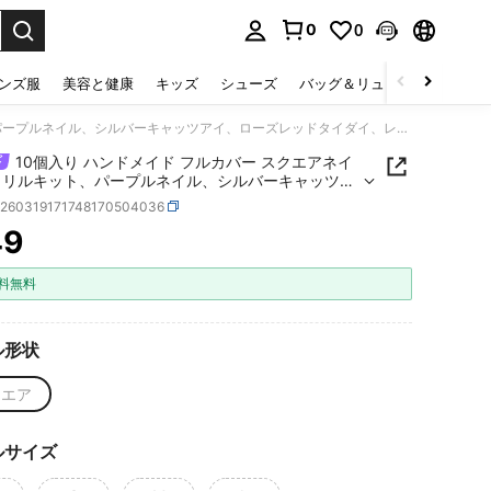
0
0
select.
ンズ服
美容と健康
キッズ
シューズ
バッグ＆リュック
下着＆
10個入り ハンドメイド フルカバー スクエアネイル アクリルキット、パープルネイル、シルバーキャッツアイ、ローズレッドタイダイ、レトロドリーミーガールY2Kスタイル、パーティー&セレモニー&日常&ウェディング&パーティー&その他の祝祭日に最適、ゼリーグルーとネイルファイル付き
10個入り ハンドメイド フルカバー スクエアネイ
クリルキット、パープルネイル、シルバーキャッツア
ーズレッドタイダイ、レトロドリーミーガールY2K
b260319171748170504036
ル、パーティー&セレモニー&日常&ウェディング&パ
49
ー&その他の祝祭日に最適、ゼリーグルーとネイル
ICE AND AVAILABILITY
ル付き
料無料
ル形状
クエア
ルサイズ