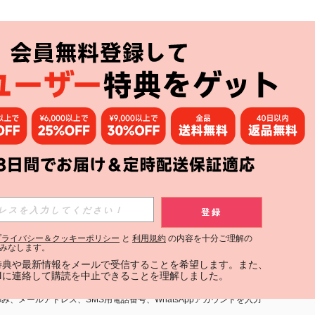
アプリ
購読
登録
登録する
プライバシー＆クッキーポリシー
と
利用規約
の内容を十分ご理解の
みなします。
購読
定特典や最新情報をメールで受信することを希望します。また、
INに連絡して購読を中止できることを理解しました。
用規約
」および「
プライバシーポリシー
」への同意が必要です。内容を
、メールアドレス、SMS用電話番号、WhatsAppアカウントを入力