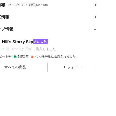
情報
パープル,Y2K, 西洋,Medium
4.85
522
75K
ズ情報
ップ情報
4.85
522
75K
Nili's Starry Sky
4.85
522
75K
k***9
は
1日前
に購入しました
ピート率
創業1年
45K 件が最近販売されました
4.85
522
75K
すべての商品
フォロー
4.85
522
75K
4.85
522
75K
4.85
522
75K