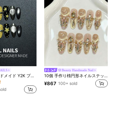
AILS
Beauty Handmade Nail
10個入り ハンドメイド Y2K プレスオンネイル、ブラック シルバー メタリック & イエロー ドットベースに手描きスター & シルバーメタリックデコレーション、クールなストリートスタイル パーティー、ウェディング、デイリーウェア用、ツールキット付き、女性と女の子へのユニークなギフト
10個 手作り楕円形ネイルステッカー、パーティーや日常使いに適しています、ゴールドカラーのネイル、美しくきらびやか、簡単に貼れるネイルサプライ ハンドメイドプレスオンネイル
！
¥867
100+ sold
old