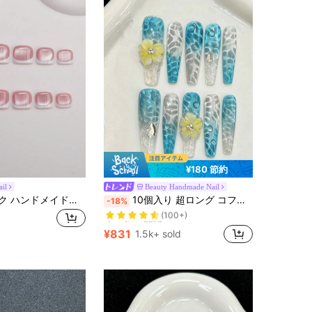
¥180 節約
il
Beauty Handmade Nail
売り切れ間近！
14個 Y2Kシック ハンドメイドネイルステッカー、キャットアイ&フレンチチップデザイン、女性&女の子向けシャイニーネイルデカール、パーティー、結婚式、日常着用に適しています、4個の予備ネイルハンドメイドプレスオンネイル付き
10個入り 超ロング コフィン型 ハンドメイド プレスオンネイル パーティー・日常使い用 ブルー オーシャンデザイン アイスフローラル キラキラ キャッツアイ クールブルー 艶あり 着脱簡単 女の子・女性向け フェス・パーティー・デイリー用
-18%
(100+)
売り切れ間近！
売り切れ間近！
(100+)
(100+)
¥831
1.5k+ sold
売り切れ間近！
(100+)