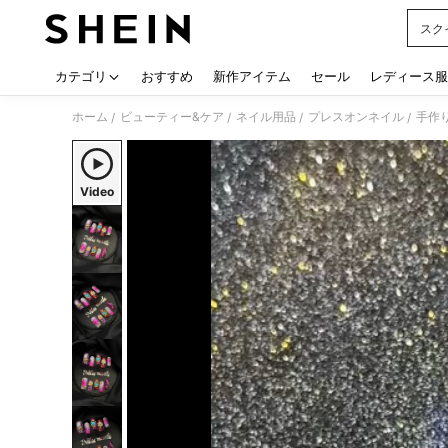
スク
Use up
カテゴリ
おすすめ
新作アイテム
セール
レディース服
ホーム
ビューティー&ケア
ネイル用品
プレスオンネイル
手作
/
/
/
/
Video