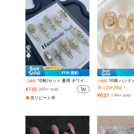
6
¥116 節約
10枚/セット 夏用 ホワイト かわいい ロング スティレット アクリルネイルアートステッカーセット、パール&3Dメタルデコレーション、パンクゴススタイル、ラインストーン グリッター、フルカバー ハンドメイド Y2K フェイクネイル、マットブロンズ ラインアート ネイルキット、ハロウィン必需品 女性&女の子用 ハンドメイド プレスオンネイル
10個 ハンドメイド ネイルアート スティックオンネイル、取り外し可能なアクリル オーバル型ネイル、星、月、フォーパール、彫刻パターンな
-14%
-11%
売り切れ間近！
¥710
200+ sold
¥627
1.4k+ sold
高リピート率