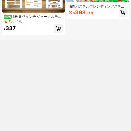
油性パステルブレンディングスティ
ックセット3個入り、スマッジスティ
398
¥
-9%
ック、ブレンディングスタンプ、ソ
6枚 5x7インチ ジャーナルテン
NEW
フトパステルブレンダースポンジボ
プレートセット - ノート、DIYプラン
残り 7 点
ール3種類、洗えるアーティスト必須
ナー、手書き、クリエイティブライ
のドローイングツール
337
ティングプロジェクトに適していま
¥
す、防水性と柔軟性のあるジャーナ
ルテンプレート_コピー