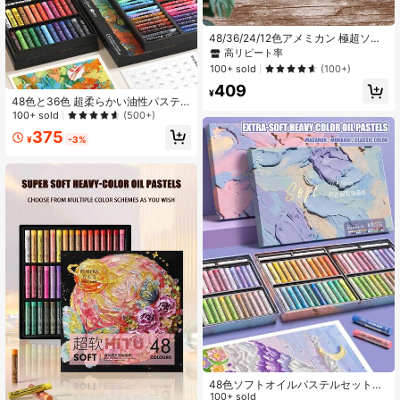
7.5K フォロワー
4.92
48/36/24/12色アメミカン 極超ソフ
ト オイルパステルスティック、ベー
高リピート率
シックカラー、24色マカロン、24色
100+ sold
(100+)
ミューテッドトーン、油絵、アート
7.5K フォロワー
4.92
409
グラフィティ、DIY グリーティング
¥
カード、誕生日カードに適していま
48色と36色 超柔らかい油性パステ
す
ルセット、アート学生、DIY油絵愛好
100+ sold
(500+)
家向け、マカロンとモランディ油絵
375
ブラシ付き、アート制作ドローング
¥
-3%
7.5K フォロワー
4.92
ツールキット
48色ソフトオイルパステルセット、
ソフトワックスクレヨンアート用、3
100+ sold