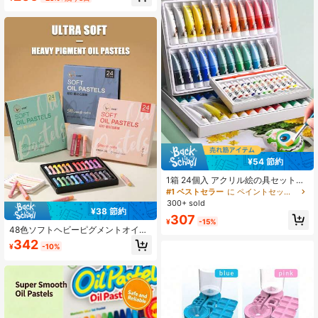
¥54 節約
1箱 24個入 アクリル絵の具セット、
18/12色の耐水性絵の具、アート学
#1 ベストセラー
に ペイントセット ペイント&ドローイング用品
生、初心者、DIY絵画に最適、学校に
300+ sold
戻る、学校用品
¥38 節約
307
¥
-15%
48色ソフトヘビーピグメントオイル
パステルセット、36色ウルトラソフ
342
¥
-10%
トクリーミーテクスチャーオイルパ
ステル、学生のアートペインティン
グと落書き作成に適しています