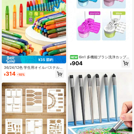
6in1 多機能ブラシ洗浄カップ
NEW
¥35 節約
パレット・ブラシ収納付き 携帯用 水
904
¥
彩・パステル絵画専用 洗い桶 ブラシ
36/24/12色 学生用オイルパステルク
ホルダー アートツール
レヨン、豊かで鮮やかな色。洗える
314
¥
-10%
デザイン、汚れを簡単に落とせま
す。子供の日常的な落書き、クリエ
イティブな絵画、さまざまなDIYクラ
フトに適しており、家庭や教室の美
術に最適です