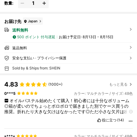
数量:
お届け先
Japan
送料無料
500 ポイント 付与遅延
お届け予定日:
8月13日 - 8月15日
返品無料
安全な支払い · プライバシー保護
Sold by & Ships from: SHEIN
4.83
(1000+)
もっと見る
0***5
カラー: マルチカラー / サイズ: 48色
オイルパステル始めたくて購入！初心者には十分なボリューム
◎箱が柔いのでちょっとボロボロで届きました別でケース買うの
推奨。折れたり大きな欠けはなかったです◎ただ小さな欠片は出
てるので出す時ポロポロ落とさないように少し気をつけた方がい
役に立つ
(14)
いかも。使うのが楽しみです！
s***y
カラー: マルチカラー / サイズ: 48色