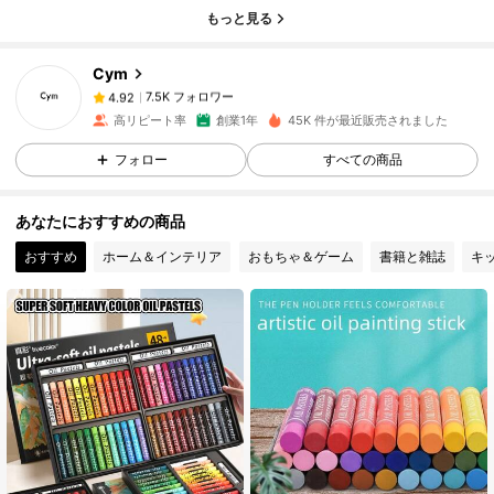
7.5K フォロワー
4.92
もっと見る
Cym
7.5K フォロワー
4.92
8***6
は
1日前
に購入しました
高リピート率
創業1年
45K 件が最近販売されました
7.5K フォロワー
4.92
フォロー
すべての商品
あなたにおすすめの商品
7.5K フォロワー
4.92
おすすめ
ホーム＆インテリア
おもちゃ＆ゲーム
書籍と雑誌
キ
7.5K フォロワー
4.92
7.5K フォロワー
4.92
7.5K フォロワー
4.92