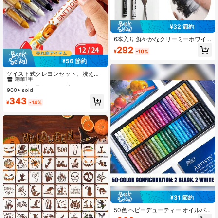
¥32 節約
6本入り 鮮やかなクリーミーホワイ
ト&ブラック パステルスティックク
292
¥
-10%
レヨン 補充用アート用品 ブレンディ
ング・ペインティング・ドローイン
¥56 節約
#1 ベストセラー
に ぬり絵チャレンジ ペイント&ドローイング用品
グ・グラフィティ用
創業1年
ツイスト式クレヨンセット、洗える
ツイストクレヨン、スムーズなテク
#1 ベストセラー
#1 ベストセラー
に ぬり絵チャレンジ ペイント&ドローイング用品
に ぬり絵チャレンジ ペイント&ドローイング用品
スチャークレヨン、簡単にきれいに
900+ sold
創業1年
創業1年
なるクレヨン、塗絵、DIYクラフトプ
#1 ベストセラー
に ぬり絵チャレンジ ペイント&ドローイング用品
343
ロジェクト、アート用品&ギフト、学
¥
-14%
創業1年
校に戻る、学校用品
¥31 節約
50色 ヘビーデューティー オイルパ
ステルセット、超ソフトカラークレ