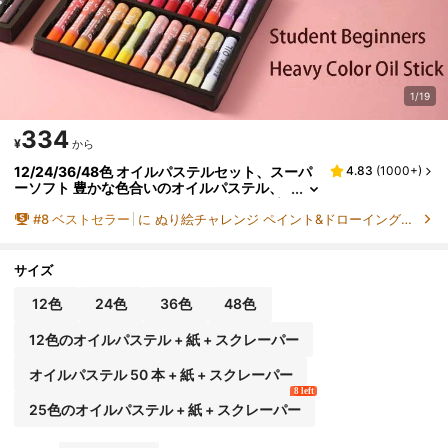
1/19
334
¥
から
12/24/36/48色 オイルパステルセット、スーパ
4.83
(
1000+
)
ーソフト 豊かな色合いのオイルパステル、
ソフトワックスクレヨン、ペインティング
#
8
ベストセラー
に ぬり絵チャレンジ ペイント&ドローイング用品
クレヨン、アートドローイングとぬりえ、モラ
ンディマカロンカラーシリーズ、アート学生向
け、必須の始動色、学校に戻るための用品
サイズ
12色
24色
36色
48色
12色のオイルパステル + 紙 + スクレーパー
オイルパステル 50 本 + 紙 + スクレーパー
8 left
25色のオイルパステル + 紙 + スクレーパー