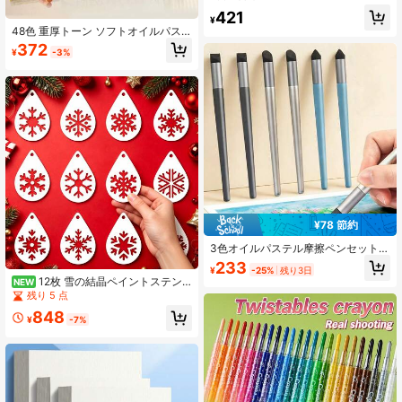
6色マカロン&大理石テクスチャ アー
421
¥
ト制作、落書き絵画、その他の描画
48色 重厚トーン ソフトオイルパス
用具に適しています
テルセット、超ソフト重油ベース描
372
¥
-3%
画ペン、オイルベース描画ペン、文
房具セット、アート作成と絵画に適
しています、専用オイルパステル
¥78 節約
3色オイルパステル摩擦ペンセット、
トレースペン、ぼかしペン、重色ク
233
¥
-25%
残り3日
レヨンソフトチップトランジション
12枚 雪の結晶ペイントステン
NEW
スポンジボール、レンダリングブラ
シル、再利用可能なドリップ型DIY中
残り 5 点
シツール、3スタイル、水洗い可能、
空ステンシル、冬のDIYクラフト、ク
アートペインティングに必須
848
リスマスデコレーション、新年デコ
¥
-7%
レーション、ホームデコレーション
などに適しています - 精密なエッ
ジ、壁、木製品、ファブリッククラ
フト、トレイ、ギフトラッピング、
様々なホリデーデコレーションに使
用可能