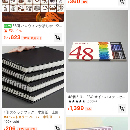
360
¥
-8%
ヨン、ソフト水溶性オイルペイント
ブラシ付き、アートペインティン
グ、オイルペインティング制作、ス
ケッチ、落書きに適しています
56個 ハロウィンかぼちゃ中空
NEW
ステンシルセット | プラスチック、
残り 7 点
再利用可能な装飾、布、ドアマッ
623
ト、窓の装飾、DIYクラフトに適して
¥
-12%
残り2日
います、3インチサイズ
48個入り JIESO オイルパステルセッ
ト、なめらかな質感、鮮やかな色
(500+)
彩、プロ仕様オイルパステルセッ
1,399
ト、アーティストや初心者に適して
¥
-5%
1冊 スケッチブック、水彩紙、上部
います
スパイラル製本スケッチボード、30
#3 ベストセラー
ペーパー 水彩画の本と描画ノート
枚入り1パック、酸性フリーアートス
100+ sold
ケッチブック、アート drawing 用
206
紙、高品質スケッチノート
¥
-25%
残り3日