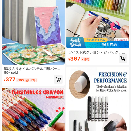
¥65 節約
ツイスト式クレヨン - 24パック、鮮
やかな色合い、持ちやすい ツイスト
367
¥
-15%
式、汚れない色、学用品、新学期
50枚入りオイルパステル用紙パッ
ク、上部スパイラルバインド スケッ
50+ sold
チブック、描画パッド、成人初心者
377
¥
-10%
残り3日
およびアーティスト向け美術用品、
母の日、母の贈り物、新学期、学校
用品