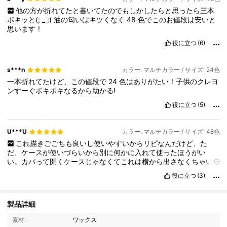
他の方が折れてたと書いてたのでもしかしたらと思ったら三本
ポキッと(;
_
;)
油の匂いはキツくなく
48
色でこのお値段は安いと
思います！
役に立つ
(6)
s***n
カラー: マルチカラー / サイズ: 24色
一本折れてたけど、この値段で
24
色はありがたい！子供のクレヨ
ンすーぐボキボキなるから助かる!
役に立つ
(5)
U***U
カラー: マルチカラー / サイズ: 48色
これ描きごごちも良いし使いやすいからリピなんだけど、た
だ、ケースが使いづらいから別に何かに入れて使ったほうがい
い。カパって開くケースじゃなくてこれは横から出さなくちゃい
けないやつで結構めんどい。でも発色とかはめちゃくちゃ良い。
役に立つ
(3)
7.5K フォロワー
4.92
製品詳細
素材:
ワックス