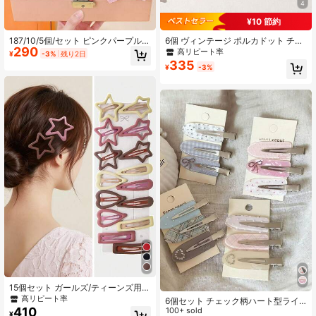
4
¥10 節約
2.3K フォロワー
187/10/5個/セット ピンクパープル
6個 ヴィンテージ ポルカドット チェ
4.81
290
ガールズヘアアクセサリーセット、
ック柄 小花柄 シュシュ、かわいいス
高リピート率
¥
-3%
残り2日
弾性ヘアタイとヘアリング、パール
タイルのヘアアクセサリー、女の子
335
¥
-3%
リボンクリップ、パールバタフライ
向け、日常着用と学校復帰に適して
サイドクリップを含む、甘くてかわ
います
2.3K フォロワー
4.81
いい - ティーンエイジャーと女の子
に適しており、日常着、デート、学
校、休暇、ギフト、卒業シーズンな
どに最適
15個セット ガールズ/ティーンズ用マ
ットブラウン スター、ハート、水滴
高リピート率
6個セット チェック柄ハート型ライ
デザイン かわいいヘアクリップ、前
410
ンストーンヘアクリップ、かわいい
100+ sold
¥