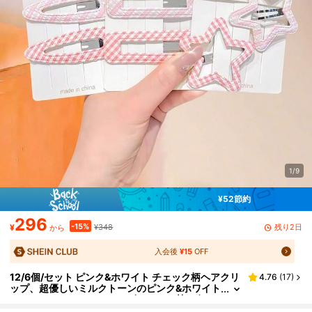
1/9
¥52節約
296
-15%
残り2日
¥
¥348
から
入会後
¥15
OFF
12/6個/セット ピンク&ホワイト チェック柄ヘアクリ
4.76
(
17
)
ップ、超優しいミルクトーンのピンク&ホワイト
ヘアアクセサリー、エネルギッシュな甘い女の
子の雰囲気 - 女の子向け、ベーシックマッチング、