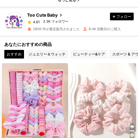
2.3K フォロワー
4.81
Too Cute Baby
フォロー
2.3K フォロワー
4.81
280K 件が最近販売されました
8.4K 回数目のご購入
2.3K フォロワー
4.81
あなたにおすすめの商品
おすすめ
ジュエリー＆ウォッチ
ビューティー&ケア
スポーツ & ア
2.3K フォロワー
4.81
2.3K フォロワー
4.81
2.3K フォロワー
4.81
2.3K フォロワー
4.81
2.3K フォロワー
4.81