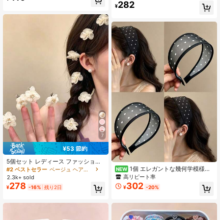
髪/サイドヘア用、デイリーユース
跡がつかない前髪サイドヘアクリッ
282
¥
プ、女性の日常ヘアスタイル装飾ヘ
アアクセサリーセット(カードパッケ
ージなし)
7
¥53 節約
5個セット レディース ファッション
ピンクフラワーヘアクリップ、スウ
1個 エレガントな幾何学模様メ
#2 ベストセラー
ベージュ ヘアクリップ
NEW
ィートミニヘアピン、エレガントプ
ッシュワイドヘアバンド、ファッシ
高リピート率
2.3k+ sold
リンセス桜ファークリップ、バレエ
ョン多用途ヘアアクセサリー、新作
278
302
¥
-16%
残り2日
¥
-20%
スタイルY2Kフェアリーヘアアクセ
ブラックヘアバンド
サリー