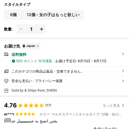
ヘアクリップ、日常の学校、パーティー活動に使用
スタイルタイプ
でき、ヴィンテージ、スイート、アカデミックなど
様々なドレススタイルに合わせられます
6個
12個 - 女の子はもっと欲しい
数量:
お届け先
Japan
送料無料
500 ポイント 付与遅延
お届け予定日:
8月15日 - 8月17日
このカテゴリの商品は返品・交換できません。
安全な支払い · プライバシー保護
Sold by & Ships from: SHEIN
4.76
(17)
もっと見る
m***i
カラー: マルチカラー / スタイルタイプ: 12個 - 女の子はもっと欲しい
يجنن
انصح
به
جممييييييل
جداًاًاًاًاًا
役に立つ
(0)