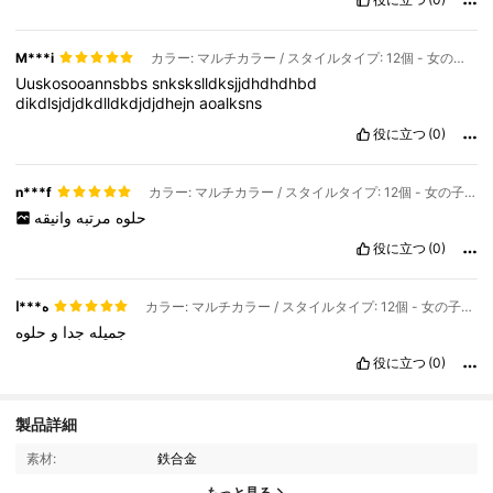
M***i
カラー: マルチカラー / スタイルタイプ: 12個 - 女の子はもっと欲しい
Uuskosooannsbbs
snkskslldksjjdhdhdhbd
dikdlsjdjdkdlldkdjdjdhejn
aoalksns
役に立つ
(0)
n***f
カラー: マルチカラー / スタイルタイプ: 12個 - 女の子はもっと欲しい
حلوه
مرتبه
وانيقه
役に立つ
(0)
ه***ا
カラー: マルチカラー / スタイルタイプ: 12個 - 女の子はもっと欲しい
جميله
جدا
و
حلوه
役に立つ
(0)
製品詳細
2.3K フォロワー
4.81
素材:
鉄合金
もっと見る