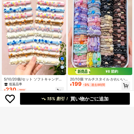
¥6 節約
5
5/10/20個/セット ソフトキャンディ
20/10個 マルチスタイル かわいいニ
199
ーカラー ヘアスクランチー、かわい
ットヘアスクランチー、高弾性 ダメ
低返品率
¥
-3%
過去8時間
いヘアアクセサリー - 女の子と女性
ージなし、ヴィンテージ スイート か
230
¥
-20%
に適しています、日常のヘアスタイ
わいいヘアアクセサリー - 女の子と
リングに必需品
ティーンエイジャーに適していま
買い物かごに追加
15% 割引！
す、日常、休暇、学校、