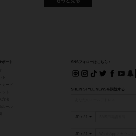
もっと見る
サポート
SNSフォローはこちら：
せ
イント
フトカード
SHEIN STYLE NEWSを購読する
ォレット
入方法
価ルール
問
JP + 81
JP + 81