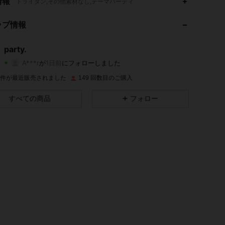
情報
トライタン,その他素材なし,テーマパーティ
4.89
16
92
ップ情報
4.89
16
92
party.
A***r
が
1日前
にフォローしました
4.89
16
92
評価
商品
フォロワー
1K 件が最近販売されました
149 回数目のご購入
4.89
16
92
すべての商品
フォロー
4.89
16
92
4.89
16
92
4.89
16
92
4.89
16
92
4.89
16
92