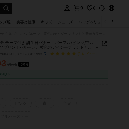
0
0
select.
ンズ服
美容と健康
キッズ
シューズ
バッグ＆リュック
下着＆
16インチ テーマ付き 誕生日バナー、パープル/ピンク/ブルーの生地プリントバルーン、黄色のデイジープリントと蛍光カラー、再利用可能なパーティーバルーン、誕生日パーティーの装飾に最適、装飾用バルーン、男女兼用パーティーバルーン
ンチ テーマ付き 誕生日バナー、パープル/ピンク/ブル
地プリントバルーン、黄色のデイジープリントと蛍
ー、再利用可能なパーティーバルーン、誕生日パー
h260414133711786191993
(1 レビュー)
の装飾に最適、装飾用バルーン、男女兼用パーティ
ーン
03
¥575
-30%
ICE AND AVAILABILITY
料無料
色
ピンク
青
蛍光
ープルバースデー