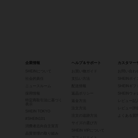
企業情報
ヘルプ＆サポート
カスタマー
SHEINについて
お買い物ガイド
お問い合わ
社会的責任
支払い方法
SHEINポ
ニュースルーム
配送情報
SHEINギ
採用情報
返品ポリシー
SHEINウ
特定商取引法に基づく
返金方法
レビュー記
表示
注文方法
レビュー評
SHEIN TOKYO
注文の追跡方法
よくある質
#SHEIN101
サイズの選び方
消費者志向自主宣言
SHEIN VIPについて
品質管理の取り組み
アフィリエイト