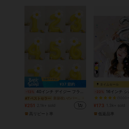
5
¥37 節約
タイムセール
売り切れ間近！
40インチ デイジー フラワー 数字 風船、誕生日パーティー、記念日の祝賀会、屋外イベントに最適 - 鮮やかなパーティーデコレーション
16インチ シルバー 数字バルーン、シルバー箔ポリエステルフィルムバルーン、誕生日パーティ
-13%
-22%
(1000+
売り切れ間近！
売り切れ間近！
新築祝いのパーティー 装飾用バルーン
#7 ベストセラー
(1000+
(1000+
¥251
¥173
2.1k+ sold
1.3k+ sold
売り切れ間近！
(1000+
高リピート率
低返品率