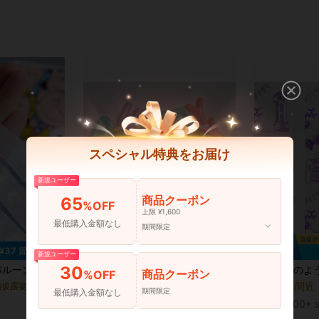
スペシャル特典をお届け
新規ユーザー
商品クーポン
65
%OFF
上限 ¥1,600
最低購入金額なし
期間限定
¥37 節約
¥41 節約
新規ユーザー
売り切れ間近！
30
、DIYバルーン装飾アクセサリー
kumozawa 14個-16インチ マカロンカラー 誕生日バルーンとデイジーバルーン、女性と女の子の誕生日パーティー装飾に適しています
夢のようなクリスタル パープルバルーン1セット、
-10%
-13%
商品クーポン
%OFF
(1000+)
売り切れ間近！
売り切れ間近！
売り切れ間近
結婚披露宴 バルーンアクセサリー
期間限定
最低購入金額なし
(1000+)
(1000+)
¥373
¥160
1.1k+ sold
900+ s
売り切れ間近！