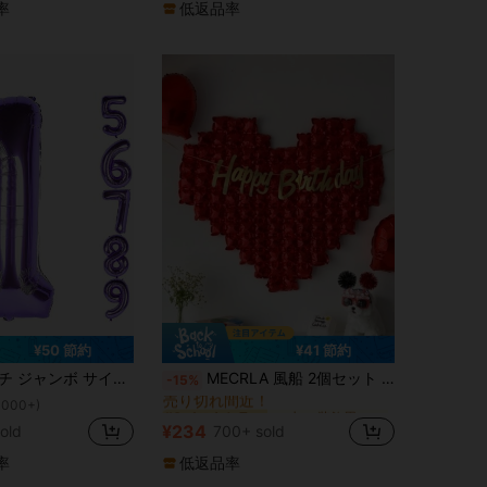
(100+)
率
低返品率
¥50 節約
¥41 節約
に 赤い 装飾用バルーン
#6 ベストセラー
紫色の数字フォイルバルーン 1個 誕生日、記念日、パーティーの装飾に
MECRLA 風船 2個セット プラスチック製 ロマンチック熱デザインパーティーの装飾風船 バースデー用
-15%
売り切れ間近！
に 赤い 装飾用バルーン
に 赤い 装飾用バルーン
#6 ベストセラー
#6 ベストセラー
1000+)
売り切れ間近！
売り切れ間近！
¥234
old
700+ sold
に 赤い 装飾用バルーン
#6 ベストセラー
売り切れ間近！
率
低返品率