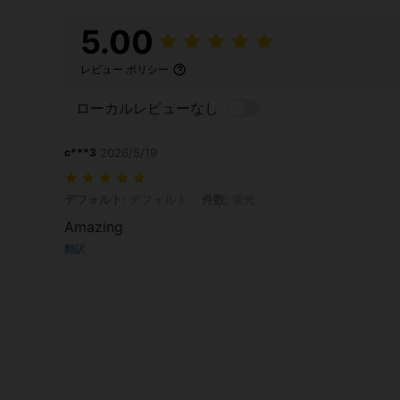
5.00
レビュー ポリシー
ローカルレビューなし
c***3
2026/5/19
デフォルト: デフォルト, 件数: 蛍光
デフォルト:
デフォルト
件数:
蛍光
Amazing
翻訳