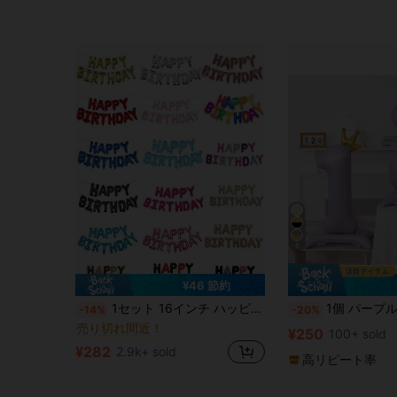
5
¥46 節約
に パーティー用品セット 装飾用バルーン
#6 ベストセラー
1セット 16インチ ハッピーバースデー フォイルバルーンバナー、複数色展開、再利用可能なパーティーバルーン、誕生日パーティー・記念日の装飾に適しています
1個 パープル 42インチ ペデスタル クラウン 数字0-9 記念日
-14%
-20%
売り切れ間近！
に パーティー用品セット 装飾用バルーン
に パーティー用品セット 装飾用バルーン
#6 ベストセラー
#6 ベストセラー
¥250
100+ sold
売り切れ間近！
売り切れ間近！
¥282
2.9k+ sold
に パーティー用品セット 装飾用バルーン
#6 ベストセラー
高リピート率
売り切れ間近！