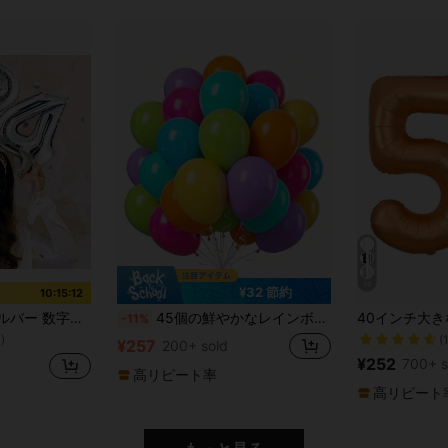
16
¥32 節約
10:15:11
ーの装飾、誕生日の飾り付け、卒業式の装飾、新年の装飾、ホリデーの装飾に適しています
45個の鮮やかなレインボーバルーン - ラテックス素材、マルチカラー、完璧なアーチ、ランダムカラー - 誕生日、結婚式、ベビーシャワー、婚約パーティー、DIYパーティーデコレーション、新学期シーズン、バレンタインデーイベントに最適
-11%
)
(
¥257
200+ sold
)
)
¥252
700+ s
高リピート率
)
高リピート