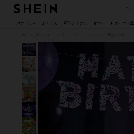
スク
Use up
カテゴリ
おすすめ
新作アイテム
セール
レディース服
ホーム
ホーム＆インテリア
イベント＆パーティー用品
風船
デ
/
/
/
/