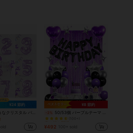
¥24 節約
¥8 節約
売り切れ間近！
白いリボン付き番号入りバルーン、誕生日パーティー、バー、プロポーズ、告白シーンに最適、1-9の数字が選べます
50/53個 パープルテーマ ブラック ハッピーバースデー バルーンセット、16インチ レター ハッピーバースデー バルーン、誕生日パーティー、ウェンズデーテーマ、結婚式、卒業式、パーティーシーン装飾、バチェラーパーティー、フォトブース背景に適しています
-2%
(100+)
！
売り切れ間近！
売り切れ間近！
(100+)
(100+)
¥492
old
100+ sold
売り切れ間近！