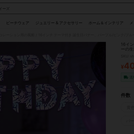
イーズ
 and down arrow keys to navigate search 検索履歴 and 人気ワード. Press Enter to 
ビーチウェア
ジュエリー & アクセサリー
ホーム＆インテリア
メ
コレーション用の風船
/
16イ
ーの生
光カラ
SKU: s
ティー
ーバル
4
¥
PR
送
件数
黄
パ