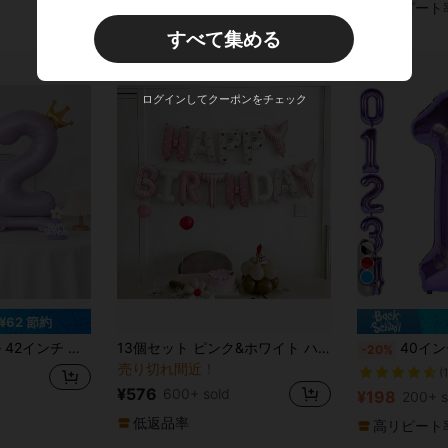
(1000+)
高リピート
すべて集める
ログインしてクーポンをチェック
9
¥62 節約
 誕生日 メモリアルデー ホリデー 結婚式 パーティー飾り
13個セット ピンク&ホワイト ハッピーバースデー バルーンバナー、プリントされたハッピーバースデーレターバルーン、誕生日パーティーの装飾に適しています
40インチ ジャンボ サイズ 
-20%
売り切れ間近！
(
¥576
600+ sold
¥198
200+ s
低返品率
高リピート