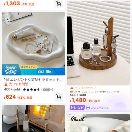
1,303
理に適しています、プラスチック製
クキャッチオールトレー、ミルキー
¥
-1%
概算
回転式収納ラック、省スペースオフ
ホワイト ドット柄ジュエリーボック
ィス収納、回転式収納キャビネッ
ス、バニティイヤリングネックレス
ト、ジュエリートレイ
オーガナイザー、ラグジュアリーク
ラウド型キャッチオールトレー、玄
関キーホルダー、バニティメイクア
ップオーガナイザートレー
¥93 節約
1個 エレガントな雲型セラミックト
#1 ベストセラー
に 木材 ジュエリータワー
レー - シングルレイヤー ラグジュア
売り切れ間近！
売り切れ間近！
リージュエリーとパフュームディス
400+ sold
(1000+)
#1 ベストセラー
#1 ベストセラー
に 木材 ジュエリータワー
に 木材 ジュエリータワー
プレイスタンド、洗練されたジュエ
500+ sold
売り切れ間近！
売り切れ間近！
624
リートレー ホーム、リビングルー
¥
-13%
概算
1,480
ム、オフィスの鍵の収納に最適 - ク
#1 ベストセラー
に 木材 ジュエリータワー
¥
-1%
概算
リスマス、感謝祭、新年、バレンタ
売り切れ間近！
Liora Home
インデーの理想的なギフト、スタイ
リッシュな整理に最適、美的なタッ
チであなたのスペースを引き上げ
る、ホリデーギフトや季節の祝祭に
最適、この独特のアイテムであなた
のホームデコレーションを引き上げ