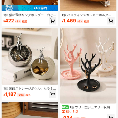
¥43 節約
1個 猫の置物リングホルダー - 白と
1個 ハロウィンスカルキーホルダ
黒、結婚指輪、誕生日プレゼント、
ー、クリエイティブなゴシック調ス
422
1,469
¥
-9%
概算
¥
-5%
概算
オフィス装飾に適しています。女性
カルデコレーション収納トレイ、多
のジュエリーディスプレイと収納に
機能デスクトップオーガナイザー、
最適、特別な日の贈り物に最適 | ミ
玄関、様々な部屋タイプ、ホラーシ
ニマリストスタイルのリングホルダ
ーズンの装飾、ホームオフィスデス
ー | 装飾的なアクセサリー かわいい
クトップデコレーション、クリスマ
デスクトップリングスタンド、猫好
ス、感謝祭、新年のギフトに適して
きのコレクターアイテム、耐久性、
います（電気不要）
電源不要、猫好きへの贈り物、ジュ
エリータワー、バレンタインデー、
母の日
1個 装飾ストレージボウル、セラミ
ック製ストレージデコレーション、
1,187
¥
-21%
概算
高級キーストレージトレイ、モダン
ドレッシングテーブルジュエリース
トレージボックス、家庭用ストレー
ジ・整理用品、寝室用アクセサリ
1個 ツリー型ジュエリー収納ラ
NEW
ー、寝室用デコレーション、部屋の
ック、鹿の角デザイン トレイ付きジ
残り 9 点
装飾、ホームデコレーション、新学
ュエリーホルダー、リング、ピア
934
期準備