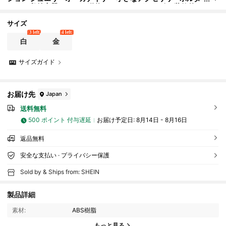
ー キー収納容器 かわいい動物デスクオーガナイザー 装飾的な
テーブルトップディスプレイ ホームオフィス 寝室 リビングルーム
に最適なギフト
サイズ
3 left
4 left
白
金
サイズガイド
お届け先
Japan
送料無料
500 ポイント 付与遅延
お届け予定日:
8月14日 - 8月16日
返品無料
安全な支払い · プライバシー保護
Sold by & Ships from: SHEIN
3.1K フォロワー
4.92
製品詳細
素材:
ABS樹脂
3.1K フォロワー
4.92
もっと見る