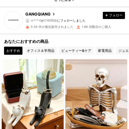
3.1K フォロワー
4.92
GANGQIANG
フォロー
3.1K フォロワー
4.92
5.5K 件が最近販売されました
1.8K 回数目のご購入
3.1K フォロワー
4.92
あなたにおすすめの商品
3.1K フォロワー
4.92
おすすめ
オフィス＆学用品
ビューティー&ケア
家電用品
ジュエ
3.1K フォロワー
4.92
3.1K フォロワー
4.92
3.1K フォロワー
4.92
3.1K フォロワー
4.92
3.1K フォロワー
4.92