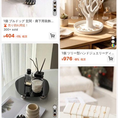
5
1個 ブルドッグ 玄関・廊下用装飾収
納トレイ、グラス、時計、鍵、ジュ
売り切れ間近！
エリーを収納可能、ジュエリー収納
300+ sold
とハロウィン/クリスマスの装飾、ル
404
ームデコレーションオーナメント
¥
-1%
概算
1個 ツリー型ハンドジュエリーディ
スプレイスタンド、マルチフィンガ
976
¥
-8%
概算
ー ホワイト樹脂製リングホルダー、
丸型収納トレイ付き、装飾的なピア
ス ネックレス ブレスレット オーガ
ナイザー、エレガントなデスクトッ
プジュエリーラック、ドレッサー引
き出し用、女性と女の子へのユニー
クなギフト、樹脂製ハンド型ジュエ
リーディスプレイトレイ、リング ネ
ックレス ピアス ディスプレイスタン
ド、寝室ドレッサー用、ジュエリー
キー トレイ、ドレッサーデコレーシ
ョンギフト、寝室バスルームカウン
ター用ジュエリー収納ディスプレイ
デコレーション、リング、ネックレ
ス、ピアス、ブレスレットを整理整
頓、芸術的なスタイルとホームデコ
#7 ベストセラー
ジュエリートレイ