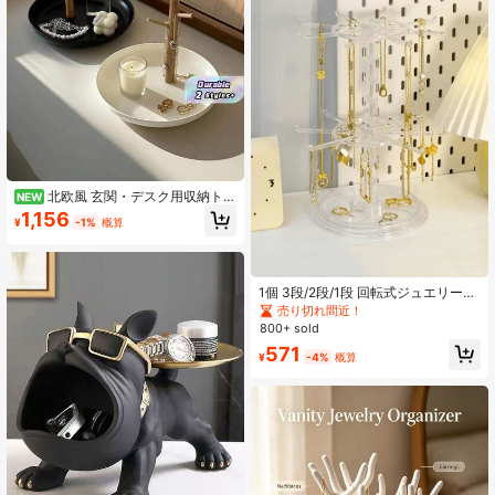
北欧風 玄関・デスク用収納トレ
NEW
イ 多用途 鍵・ジュエリー・香水・小
1,156
¥
-1%
概算
物整理トレー コーヒーテーブル リビ
ング オフィス インテリア装飾用
1個 3段/2段/1段 回転式ジュエリーデ
ィスプレイラック、ホーム収納オー
売り切れ間近！
ガナイザー、キーホルダー、多層ヘ
800+ sold
ッドバンドラック、日用品小物ホル
571
ダー
¥
-4%
概算