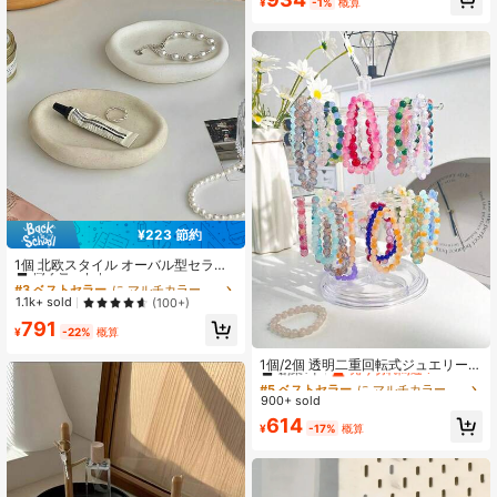
ス、ネックレス、ブレスレットを収
¥
-1%
概算
納可能、ミニマリストジュエリーデ
ィスプレイ収納ラック、女性・女の
子の寝室ドレッサーテーブルトップ
装飾に適し、モダンホームデコレー
ションギフトセット
¥223 節約
#3 ベストセラー
に マルチカラー ジュエリートレイ
高リピート率
1個 北欧スタイル オーバル型セラミ
ック トレー、玄関キーホルダー、デ
#3 ベストセラー
#3 ベストセラー
に マルチカラー ジュエリートレイ
に マルチカラー ジュエリートレイ
スクトップジュエリー ディスプレイ
高リピート率
高リピート率
1.1k+ sold
(100+)
プレート
#3 ベストセラー
に マルチカラー ジュエリートレイ
791
¥
-22%
概算
高リピート率
#5 ベストセラー
に マルチカラー ジュエリータワー
創業1年
売り切れ間近！
1個/2個 透明二重回転式ジュエリーデ
ィスプレイスタンド、ブレスレッ
#5 ベストセラー
#5 ベストセラー
に マルチカラー ジュエリータワー
に マルチカラー ジュエリータワー
ト、ネックレス、ペンダント、クリ
900+ sold
創業1年
創業1年
売り切れ間近！
売り切れ間近！
ップ、シュシュ、ヘアバンドなどの
#5 ベストセラー
に マルチカラー ジュエリータワー
614
女性の日用ヘアアクセサリーに適し
¥
-17%
概算
創業1年
売り切れ間近！
ています。大容量ブラックストレー
ジラック、バニティ、リビングルー
ム、寝室、店頭ディスプレイに使用
できます。