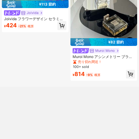
¥113 節約
Joivida
Joivida フラワーデザイン セラミッ
ク ジュエリートレー、化粧品やアク
424
¥
-21%
概算
セサリーの多目的オーガナイザー、
ノルディック調クローバーリーフ&リ
ーフ型ストレージボックス、エンゲ
ージメント、結婚式、誕生日プレゼ
¥82 節約
ントに最適なギフト、女性への特別
な贈り物、インテリアにも映えるお
Muroi Mono
しゃれなデザイン、実用性と美しさ
Muroi Mono アシンメトリー ブラッ
を兼ね備えたアイテム、特別な日を
ク トレイ - エステティック フレンチ
売り切れ間近！
彩るための必需品、心を込めた贈り
ロマンチック ヴィンテージ アクリル
物としてもおすすめ、友人や家族へ
100+ sold
トレイ 香水、ジュエリーディスプレ
のサプライズギフトにぴったり、シ
814
イ、玄関装飾用
¥
-9%
概算
ンプルで洗練されたスタイル、毎日
の生活を豊かにするアイテム、プレ
ゼントに最適なラッピングサービス
もご用意、特別な瞬間を演出するた
めのアイテム。