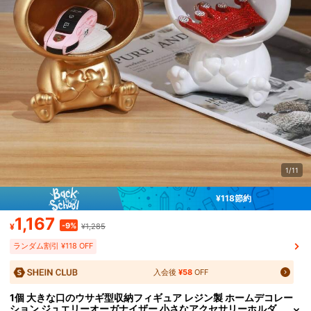
1/11
¥118節約
1,167
-9%
¥
¥1,285
ランダム割引 ¥118 OFF
入会後
¥58
OFF
1個 大きな口のウサギ型収納フィギュア レジン製 ホームデコレー
ション ジュエリーオーガナイザー 小さなアクセサリーホルダ