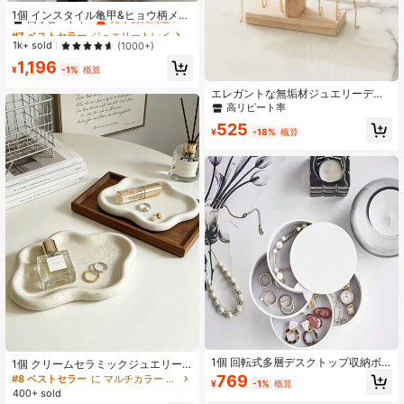
レーション機能を兼ね備えています
高リピート率
売り切れ間近！
1個 インスタイル亀甲&ヒョウ柄メタ
ルトレイ、木製ボール、非対称的な
#7 ベストセラー
#7 ベストセラー
ジュエリートレイ
ジュエリートレイ
透明ジオメトリックアロマスタン
高リピート率
高リピート率
売り切れ間近！
売り切れ間近！
1k+ sold
(1000+)
ド、高級感あふれるホームデコレー
#7 ベストセラー
ジュエリートレイ
1,196
ションアクセサリー、アクリルブラ
¥
-1%
概算
高リピート率
売り切れ間近！
ックミラームーントレイ、洗練され
たインテリアにぴったり、ギフトに
エレガントな無垢材ジュエリーディ
も最適なデザイン、を取り入れたお
スプレイスタンド、シングルティア
高リピート率
しゃれな空間作り、クリスマスや年
ブレスレットホルダー、時計とネッ
525
末年始の特別なシーンを彩るアイテ
クレスオーガナイザー、ファッショ
¥
-18%
概算
ム、贈り物や自分へのご褒美におす
ナブルなホームデコレーションアク
すめ、シンプルでありながら存在感
セサリー収納ボックス
のあるスタイル、居心地の良い空間
を演出するための必需品。
1個 回転式多層デスクトップ収納ボ
1個 クリームセラミックジュエリー
ックス 蓋付き (ホワイト/ブラック)、
トレー、侘び寂び 非対称トリンケッ
769
#8 ベストセラー
に マルチカラー ジュエリートレイ
¥
-1%
概算
大容量多層収納ボックス、ヘアアク
トディッシュ、玄関キー/お香ホルダ
400+ sold
セサリー、ジュエリー、化粧品の整
ー、クリエイティブ非対称セラミッ