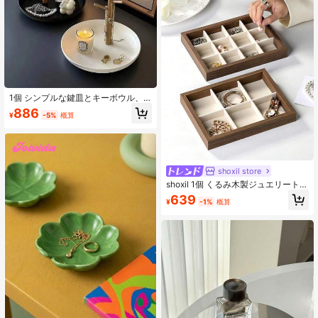
る、ファッション先駆者にぴった
り、スタイリッシュなホームにとっ
て必須のアクセサリー
1個 シンプルな鍵皿とキーボウル、3
段木製ハンギング収納付きジュエリ
886
¥
-5%
概算
ートレイ - 玄関収納トレイ、キーボ
ウル、リングホルダー、ジュエリー
トレイの保管に最適
shoxil store
shoxil 1個 くるみ木製ジュエリートレ
イ 仕切り付き、リング、腕時計、ネ
639
¥
-1%
概算
ックレス、ブレスレット、ピアスな
どのジュエリーを整理して収納でき
る、傷つきにくい表面