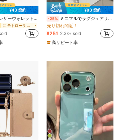
¥43 節約
¥83 節約
のカードスロット、リストストラップ、耐衝撃および盗難防止保護付き、iPhone 17 Pro Max/17 Pro/AIR/17/17e/16 Pro Max/15/14/13/12/11、A16シリーズに対応、誕生日プレゼント
ミニマルでラグジュアリーなきらめくラインストーンがあしらわれた電気メッキシルバーのスマホケース。iPhone 17 Pro Max/17 Pro/17 Air/17対応。ソフトシェルタイプ。新デザイン。春のギフトに最適。
-25%
売り切れ間近！
に モトローラ モト G54 フリップ式携帯電話ケース
¥251
sold
2.3k+ sold
率
高リピート率