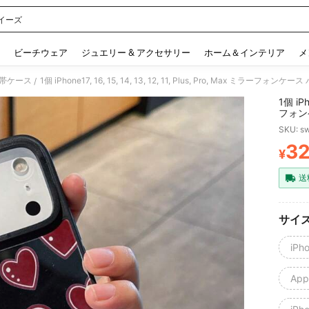
イーズ
 and down arrow keys to navigate search 検索履歴 and 人気ワード. Press Enter to 
ビーチウェア
ジュエリー & アクセサリー
ホーム＆インテリア
メ
帯ケース
/
1個 iPh
フォン
ズ ス
SKU: s
シェル
充電対
3
¥
PR
送
サイ
iPh
Appl