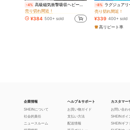
に iPhone 12/12 Pro ベーシックなスマホケース
#5 ベストセラー
高級磁気衝撃吸収ヘビーデューティープレミアムケース キックスタンド付き 強化ガラスレンズプロテクター 防水 防塵 傷防止 17/16/15/14/13/12/11 Pro Max Plus対応 春 誕生日 記念日ギフト
ラグジュアリーハートエレメントファッション1個中空ハートラインストーン装飾電気メッキレンズフレームスマホケース、iPhone 11/12/13/14/15/16/16 Pro Max
-4%
-8%
売り切れ間近！
売り切れ間近！
に iPhone 12/12 Pro ベーシックなスマホケース
に iPhone 12/12 Pro ベーシックなスマホケース
#5 ベストセラー
#5 ベストセラー
売り切れ間近！
売り切れ間近！
¥384
¥339
500+ sold
400+ sold
に iPhone 12/12 Pro ベーシックなスマホケース
#5 ベストセラー
売り切れ間近！
高リピート率
企業情報
ヘルプ＆サポート
カスタマー
SHEINについて
お買い物ガイド
お問い合わ
社会的責任
支払い方法
SHEINポ
ニュースルーム
配送情報
SHEINギ