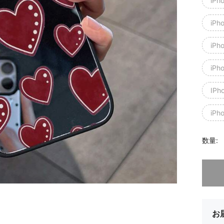
iPh
iPh
iPh
iPh
IPh
iPh
数量:
申し訳
お