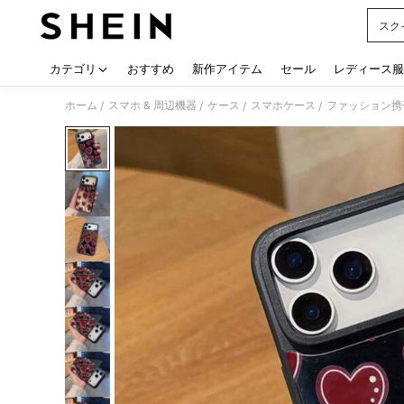
スク
Use up
カテゴリ
おすすめ
新作アイテム
セール
レディース服
ホーム
スマホ & 周辺機器
ケース
スマホケース
ファッション携
/
/
/
/