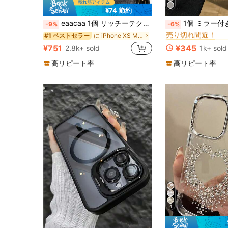
¥74 節約
#3 ベストセラー
eaacaa 1個 リッチーテクスチャー 多機能 マルチカードスロット クロスボディ ジッパー アコーディオン カードホルダー ウォレット スマホケース、PU 耐衝撃 防盗 保護カバー Apple 17e 17ProMax 16ProMax 16Pro 16Plus 15ProMax 15plus 13ProMax 13pro 13Mini 14ProMax 14Pro 14plus 12ProMax 12Pro 12Mini 11ProMax 11Pro 14 13 12 11 7 8 X XS XR XSMax シリーズ、S26ultra S26pro S26 S25FE S25ultra S25+ S25 S24FE S24ultra S24+ S24 S23FE S23Ultra S23+ S23 S22ultra S22 S21FE S21ultra S21plus S21 S20FE、A16 シリーズ対応
1個 ミラー付きス
-9%
-6%
売り切れ間近！
に iPhone XS Max カードホルダー型携帯電話ケース
#1 ベストセラー
#3 ベストセラー
#3 ベストセラー
売り切れ間近！
売り切れ間近！
¥751
¥345
2.8k+ sold
1k+ sold
#3 ベストセラー
売り切れ間近！
高リピート率
高リピート率
4