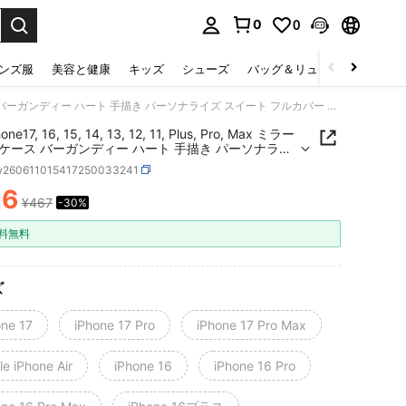
0
0
select.
ンズ服
美容と健康
キッズ
シューズ
バッグ＆リュック
下着＆
1個 iPhone17, 16, 15, 14, 13, 12, 11, Plus, Pro, Max ミラーフォンケース バーガンディー ハート 手描き パーソナライズ スイート フルカバー 保護カバー 耐衝撃 高品質 ソフトシェル 保護カバー ミニマリスト ファッション ワイヤレス充電対応
one17, 16, 15, 14, 13, 12, 11, Plus, Pro, Max ミラー
ケース バーガンディー ハート 手描き パーソナライ
イート フルカバー 保護カバー 耐衝撃 高品質 ソフト
w260611015417250033241
 保護カバー ミニマリスト ファッション ワイヤレス
応
26
¥467
-30%
ICE AND AVAILABILITY
料無料
ズ
one 17
iPhone 17 Pro
iPhone 17 Pro Max
e iPhone Air
iPhone 16
iPhone 16 Pro