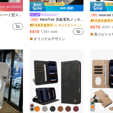
¥46 節約
に ハート型 携帯電話ケース
ハート型斬新耐衝撃ハート型スパンコールY2Kクリスタル装飾ハート型透明スマホケース、カラフルなクリスタル装飾、耐衝撃保護カバー、iPhone 16 Pro Maxおよび15 Pro Max対応、防水、耐衝撃、傷防止誕生日プレゼントパーティーお祝い
eaacaa レザーウォレットカードホルダーフリップフォンケース1個、ヴィンテージフリップウォレットフォンケース、複数
GenyCase
-6%
MewTrek 高級電気メッキシルバースマホケース、メイクアップミラースタンド付き、光沢のあるラインストーンで装飾、シリコン素材で作られ、耐衝撃性と落下耐性、iPhone 16/16e/16 Pro/16 Pro Max/16 Plus/15/14/13/12/11/X/XS/XR/8/7およびGalaxy S25/S24/S23/S22/S21/A55/A54/A53/A52/A35/A34/A23/A16/A15/A14/A13/A12/A05S/FE/Ultra/4G/5G、Redmi/Honor/MOTO/OPPO/Infinixスマホ対応。
-10%
に ハート型 携帯電話ケース
に ハート型 携帯電話ケース
#1 ベストセラー
に ギャラクシーA15 スタンド型スマホケース
#1 ベストセラー
¥679
400+ 
に ハート型 携帯電話ケース
¥419
1.5k+ sold
高リピート
オリジナルデザイン
5