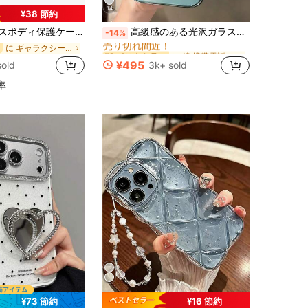
14
¥38 節約
に 鏡 携帯電話ケース
#2 ベストセラー
e 17 ProMax/16/15/14/13/12/11pro、A56、NOTE 14 PRO 5G (国際版)、メイクアップミラー付き携帯電話保護カバー
高級感のある光沢ガラス製スマホケース 17 Pro Max, 16, 15, 14, 13, 12, 11 Pro Max対応、レンズ保護、ミニマルな無地、かわいい&エレガントなスマホケース 17 Pro Max, 16 Pro Max, 17 Pro, 15 Pro Max, 14 Pro Max, 13 Pro Max対応
-14%
売り切れ間近！
に ギャラクシーZフォールド5 携帯電話ケース
に 鏡 携帯電話ケース
に 鏡 携帯電話ケース
#2 ベストセラー
#2 ベストセラー
売り切れ間近！
売り切れ間近！
¥495
old
3k+ sold
に 鏡 携帯電話ケース
#2 ベストセラー
売り切れ間近！
率
¥73 節約
¥16 節約