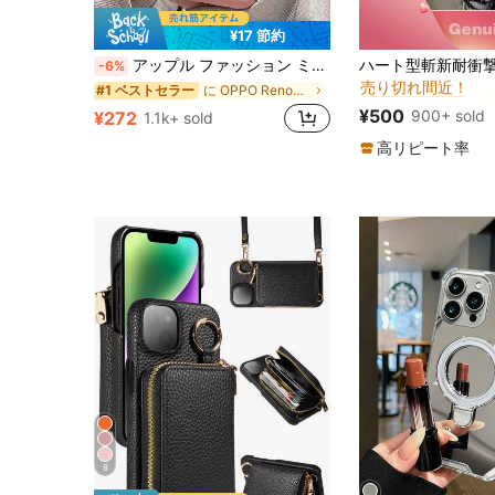
¥17 節約
#5 ベストセラー
アップル ファッション ミニマリスト ミラーパッチ スマホケース (本物のミラーではありません、ミラー素材) シルバー 耐衝撃 スマホケース、13/11 6.1インチ対応、防水、耐衝撃、傷防止。
-6%
売り切れ間近！
#5 ベストセラー
#5 ベストセラー
に OPPO Reno7 携帯電話ケース
#1 ベストセラー
売り切れ間近！
売り切れ間近！
¥500
900+ sold
¥272
1.1k+ sold
#5 ベストセラー
売り切れ間近！
高リピート率
8