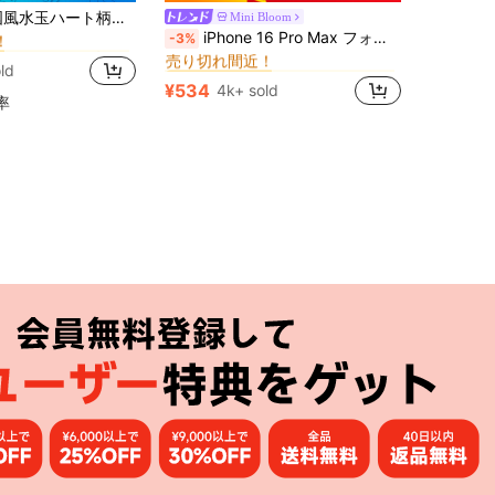
に iPhone 15プラス スタンド型スマホケース
 17Pro 17 16Pro Max 16Pro 16 15 14 13 12 Pro Max 11 およびその他のスマートフォン対応、女性と女の子に最適、誕生日、母の日、その他の休日のギフトに最適
Mini Bloom
！
に ギャラクシーS24ウルトラ 携帯電話ケース
#4 ベストセラー
iPhone 16 Pro Max フォンケース、新しいラインストーン入り透明シルバーフォイル耐衝撃性シリコンスタイリッシュ保護カバー iPhone 12/11/13/14 Pro Maxに対応
-3%
に iPhone 15プラス スタンド型スマホケース
に iPhone 15プラス スタンド型スマホケース
売り切れ間近！
！
！
に ギャラクシーS24ウルトラ 携帯電話ケース
に ギャラクシーS24ウルトラ 携帯電話ケース
#4 ベストセラー
#4 ベストセラー
ld
に iPhone 15プラス スタンド型スマホケース
売り切れ間近！
売り切れ間近！
¥534
4k+ sold
！
に ギャラクシーS24ウルトラ 携帯電話ケース
#4 ベストセラー
率
売り切れ間近！
アプリ