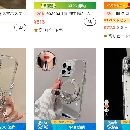
¥126 節約
に りんご スタンド型スマホケース
マホスタンドケース
eaacaa 1個 強力磁石フリップカバー メタルロゴ付き PUレザー ウォレット型保護ケース カードスロット複数搭載 Apple 17 Pro Max/17 Pro/AIR/17/17e/16 Pro Max/15/14/13/12/11対応
1個 クロスボディ保護ケース カードスロット付き ジッパーポケット対応 Appl
-20%
-5%
に りんご スタンド型スマホケース
に りんご スタンド型スマホケース
#1 ベストセラー
¥513
¥724
800+ s
に りんご スタンド型スマホケース
高リピート率
高リピート
4
5
¥30 節約
¥48 節約