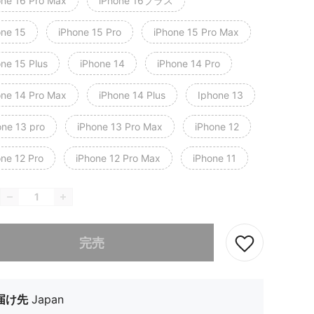
one 16 Pro Max
iPhone 16プラス
one 15
iPhone 15 Pro
iPhone 15 Pro Max
one 15 Plus
iPhone 14
iPhone 14 Pro
one 14 Pro Max
iPhone 14 Plus
Iphone 13
one 13 pro
iPhone 13 Pro Max
iPhone 12
one 12 Pro
iPhone 12 Pro Max
iPhone 11
ありませんが、この商品は完売しました。
完売
届け先
Japan