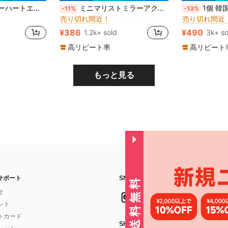
に カラーブロック ファッションスマホケース
#6 ベストセラー
#1 ベストセラー
対応、プレミアムテクスチャ付き透明ハード保護カバー、iPhone 17/17 Pro/17 Pro Max/Air Springギフト対応
ミニマリストミラーアクリルミラースマホケース マグネットスタンド付き、ファッショナブルでクリエイティブなハードシェル 17 Pro Max/17 Pro/17 Air/17/16 Pro Max/16/16 Pro/16 Plus/16e/15/15 Pro Max/15 Pro/15 Plus/11/12/13/14 Pro Max/XS/XR/11 Pro/11 Pro Max/12 Pro/12 Pro Max/13 Pro/13 Pro Max/7 Plus/14 Pro/14 Pro Max/14 Plus/7 Plus/8 Plus/8/SE2対応、春のギフト 誕生日 記念日 パーティー
1個 韓国風水玉ハート柄耐衝撃保護スマホケース メイクアップミラースタンド付き 17Pro Max
-11%
-13%
売り切れ間近！
売り切れ間近
に カラーブロック ファッションスマホケース
に カラーブロック ファッションスマホケース
#6 ベストセラー
#6 ベストセラー
#1 ベストセラー
#1 ベストセラー
売り切れ間近！
売り切れ間近！
売り切れ間近
売り切れ間近
¥386
¥490
1.2k+ sold
3k+ so
に カラーブロック ファッションスマホケース
#6 ベストセラー
#1 ベストセラー
売り切れ間近！
売り切れ間近
高リピート率
高リピート
もっと見る
サポート
SNSフォローはこちら：
せ
イント
フトカード
SHEIN STYLE NEWSを購読する