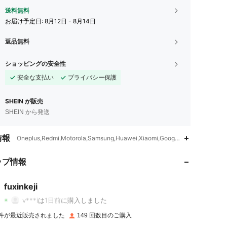
送料無料
お届け予定日:
8月12日 - 8月14日
返品無料
ショッピングの安全性
安全な支払い
プライバシー保護
SHEIN が販売
SHEIN から発送
4.90
19
182
情報
Oneplus,Redmi,Motorola,Samsung,Huawei,Xiaomi,Google,なし,シリコン
ップ情報
4.90
19
182
fuxinkeji
4.90
19
182
v***i
は
1日前
に購入しました
6 件が最近販売されました
149 回数目のご購入
4.90
19
182