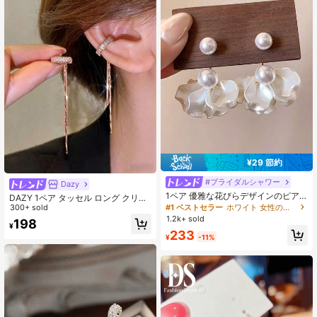
¥29 節約
#ブライダルシャワー
Dazy
1ペア 優雅な花びらデザインのピア
DAZY 1ペア タッセル ロング クリッ
スドロップ、ラグジュアリーな毎日
#1 ベストセラー
ホワイト 女性のブラブライヤリング
プオンイヤリング レディース、エレ
300+ sold
の女性ファッションピアス
ガントな女性&学生用ジュエリーアク
1.2k+ sold
198
¥
セサリー、オールシーズン使用可、
233
ギフト向け
¥
-11%