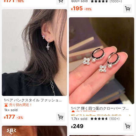
171
600+ sold
(1000+)
¥
-10%
195
¥
-11%
1ペア パンクスタイル ファッショナ
#1 ベストセラー
銅の合金 女性のブラブライヤリング
ブル アシンメトリー クロス ダング
売り切れ間近！
売り切れ間近！
1ペア 輝く四つ葉のクローバー フェ
ルピアス
1k+ sold
イクパール ピアス、ファッショナブ
#1 ベストセラー
#1 ベストセラー
銅の合金 女性のブラブライヤリング
銅の合金 女性のブラブライヤリング
177
ルで優雅なニッチデザイン、多用
¥
-3%
売り切れ間近！
売り切れ間近！
1.7k+ sold
(100+)
途、ハイエンド、ホリデーギフト
#1 ベストセラー
銅の合金 女性のブラブライヤリング
249
¥
売り切れ間近！