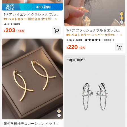
¥33 節約
1ペア ハイエンド クラシック ブルー
グレー&キャンディカラー フープピ
#1 ベストセラー
亜鉛合金 女性用フープピアス
アス、女性/女の子ファッションアク
3.3k+ sold
セサリー、エレガントなジュエリー
203
1ペア ファッショナブル & エレガン
ピアス
¥
-14%
ト キュービックジルコニアウォータ
#6 ベストセラー
シルバー 女性のブラブライヤリング
ードロップペンダントピアス 女性ジ
1.8k+ sold
(1000+)
ュエリー
220
¥
-3%
幾何学模様デコレーション イヤリン