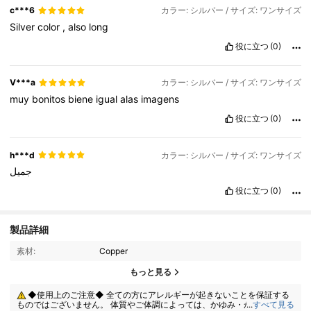
c***6
カラー: シルバー / サイズ: ワンサイズ
Silver
color
,
also
long
役に立つ
(0)
V***a
カラー: シルバー / サイズ: ワンサイズ
muy
bonitos
biene
igual
alas
imagens
役に立つ
(0)
h***d
カラー: シルバー / サイズ: ワンサイズ
جميل
役に立つ
(0)
製品詳細
素材:
Copper
2.6M フォロワー
4.87
もっと見る
◆使用上のご注意◆ 全ての方にアレルギーが起きないことを保証する
2.6M フォロワー
4.87
ものではございません。 体質やご体調によっては、かゆみ・かぶれが生じ
...
すべて見る