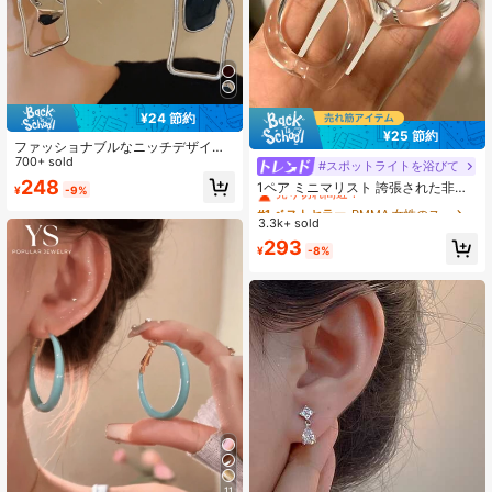
¥24 節約
¥25 節約
ファッショナブルなニッチデザイン
幾何学的非対称ピアス1ペア、誇張さ
700+ sold
#スポットライトを浴びて
#1 ベストセラー
PMMA 女性のスタッドピアス
れたマルチカラーのぶら下がりピア
248
売り切れ間近！
1ペア ミニマリスト 誇張された非対
¥
-9%
ス、耳たぶのジュエリー
称透明樹脂スタッドピアス、ヨーロ
#1 ベストセラー
#1 ベストセラー
PMMA 女性のスタッドピアス
PMMA 女性のスタッドピアス
ッパ・アメリカンスタイル ユニーク
3.3k+ sold
売り切れ間近！
売り切れ間近！
ファッションピアス レディース、パ
#1 ベストセラー
PMMA 女性のスタッドピアス
293
ーティー、バンケット、バケーショ
¥
-8%
売り切れ間近！
ン、旅行、イブニングドレス、ジュ
エリーギフト、シック&エレガント
11