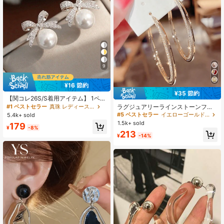
9
¥16 節約
¥35 節約
【関コレ26S/S着用アイテム】 1ペア
エレガントな蝶結び模様 フェイクパ
ラグジュアリーラインストーンフー
#1 ベストセラー
真珠 レディース ピアス
ール ラインストーン スタッドピアス
プピアス1ペア、エレガントな女性の
#5 ベストセラー
イエローゴールド 女性用フープピアス
5.4k+ sold
バレンタイン
パーティー/クラブ/ストリートスタイ
1.5k+ sold
179
ル大型ピアス
¥
-8%
213
¥
-14%