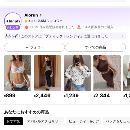
る場合がありますので、皮膚に異常を感じたときは、すぐにご使用をお止
めいただき、専門医にご相談ください。
Aloruh
2.6M フォロワー
4.87
8***4
は
1日前
に購入しました
11.8M 件が最近販売されました
6.4M 回数目のご購入
2.6M フォロワー
4.87
このストアは
「ブティックトレンディ」
に選ばれました
フォロー
すべての商品
2.6M フォロワー
4.87
2.6M フォロワー
4.87
2.6M フォロワー
4.87
899
2,446
1,239
2,344
1
¥
¥
¥
¥
¥
あなたにおすすめの商品
2.6M フォロワー
4.87
おすすめ
アパレルアクセサリー
ビューティー&ケア
バッグ＆リュッ