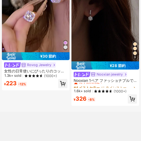
¥30 節約
9
Rovog Jewelry
¥28 節約
女性の日常使いにぴったりのコッパ
Nooxian jewelry
#4 ベストセラー
に ラインストーンドロップ イヤリング
ー製ジルコニアイヤリング 1ペア
1.3k+ sold
(1000+)
売り切れ間近！
Nooxian 1ペア ファッショナブルで
223
¥
-12%
シンプルなラインストーンあしらい
#4 ベストセラー
#4 ベストセラー
に ラインストーンドロップ イヤリング
に ラインストーンドロップ イヤリング
イヤースタッド、高級で輝くキュー
売り切れ間近！
売り切れ間近！
1.6k+ sold
(1000+)
ビックジルコニアピアス レディース
#4 ベストセラー
に ラインストーンドロップ イヤリング
326
用
¥
-8%
売り切れ間近！