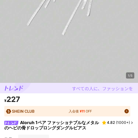
1/5
227
¥
入会後
¥11
OFF
Aloruh 1ペア ファッショナブルなメタル
4.82
(
1000+
)
のヘビの骨ドロップロングダングルピアス