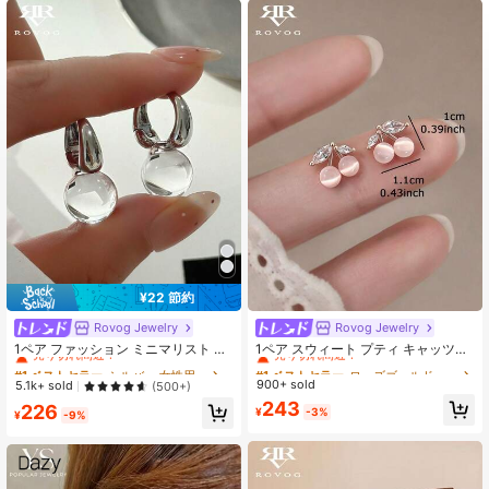
2.6M フォロワー
4.87
2.6M フォロワー
4.87
2.6M フォロワー
4.87
¥22 節約
Rovog Jewelry
Rovog Jewelry
#1 ベストセラー
シルバー 女性用フープピアス
#1 ベストセラー
ローズゴールド 女性のスタッドピアス
売り切れ間近！
売り切れ間近！
1ペア ファッション ミニマリスト 透
1ペア スウィート プティ キャッツア
明樹脂 幾何学ボール 銅製フープピア
イストーン チェリー インレイ ガラ
#1 ベストセラー
#1 ベストセラー
シルバー 女性用フープピアス
シルバー 女性用フープピアス
#1 ベストセラー
#1 ベストセラー
ローズゴールド 女性のスタッドピアス
ローズゴールド 女性のスタッドピアス
ス レディース カジュアル パーティ
ス スタッドピアス レディース デイ
900+ sold
売り切れ間近！
売り切れ間近！
売り切れ間近！
売り切れ間近！
5.1k+ sold
(500+)
ー向け
リー・パーティー向け
#1 ベストセラー
シルバー 女性用フープピアス
#1 ベストセラー
ローズゴールド 女性のスタッドピアス
243
226
¥
-3%
¥
-9%
売り切れ間近！
売り切れ間近！