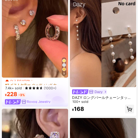
#2 ベストセラー
ウェディング 女性用イヤリング
9
売り切れ間近！
#2 ベストセラー
#2 ベストセラー
ウェディング 女性用イヤリング
ウェディング 女性用イヤリング
売り切れ間近！
売り切れ間近！
7.4k+ sold
(1000+)
Dazy
228
#2 ベストセラー
ウェディング 女性用イヤリング
¥
-3%
DAZY ロングパールチェーンタッセ
売り切れ間近！
ルピアス1組、女性用、洗練された日
100+ sold
Rovog Jewelry
常使いのジュエリー。
168
¥