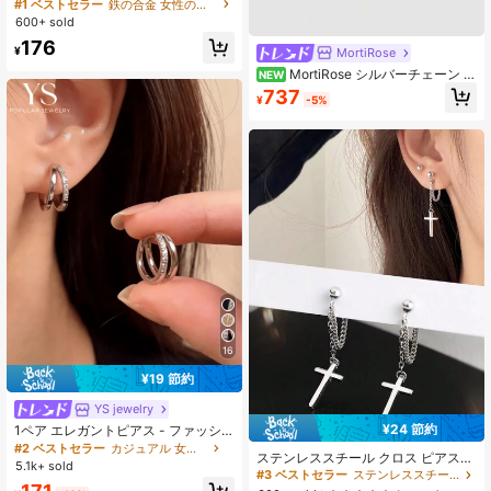
グジャケット
#1 ベストセラー
鉄の合金 女性のブラブライヤリング
600+ sold
176
¥
MortiRose
MortiRose シルバーチェーン 棘
NEW
ラブ パーソナライズドピアス
737
¥
-5%
16
¥19 節約
YS jewelry
¥24 節約
1ペア エレガントピアス - ファッシ
ョンと洗練の完璧な融合、二重層デ
#2 ベストセラー
カジュアル 女性用フープピアス
ステンレススチール クロス ピアス
ザイン、若い女性や学生に適してい
5.1k+ sold
前後2way
#3 ベストセラー
ステンレススチール 女性のブラブライヤリング
ます、銅微細インレイピアス