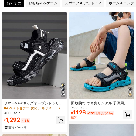
おすすめ
おもちゃ＆ゲーム
スポーツ & アウトドア
ホーム＆インテ
2.6K フォロワー
4.92
2.6K フォロワー
4.92
2.6K フォロワー
4.92
2.6K フォロワー
4.92
2.6K フォロワー
4.92
2.6K フォロワー
4.92
サマーNewキッズオープントゥサン
開放的な つま先サンダル 子供用、男
ダル、男女兼用通気性滑り止め ソフ
女兼用 通気性抜群 滑り止め ソフト
200+ sold
#4 ベストセラー
女の子 キッズスポーツサンダル
トボトム ビーチシューズ、軽量アス
ボトム ビーチシューズ、軽量スポー
1,126
400+ sold
¥
-20%
最後の49分
レチックサンダル 学校、ビーチ、デ
ツサンダル キャンパス、ビーチ、デ
概算
1,292
2.6K フォロワー
イリーカジュアル、スポーツに適し
イリー、夏のスポーツに適していま
4.92
¥
-18%
ています
す
高リピート率