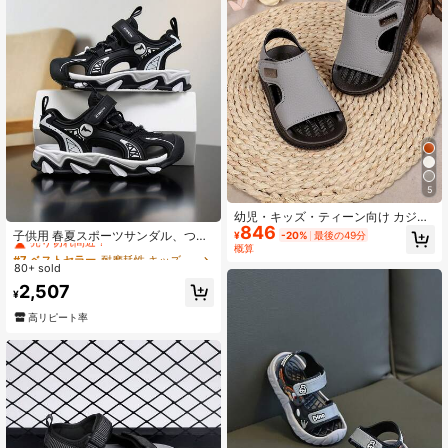
5
幼児・キッズ・ティーン向け カジュ
#7 ベストセラー
耐摩耗性 キッズスポーツサンダル
846
アル フラットサンダル シンプルでエ
売り切れ間近！
子供用 春夏スポーツサンダル、つま
¥
-20%
最後の49分
レガント ソフトソール ベビー・幼児
先保護デザイン、滑り止め耐久性ソ
概算
#7 ベストセラー
#7 ベストセラー
耐摩耗性 キッズスポーツサンダル
耐摩耗性 キッズスポーツサンダル
靴
ール、ソフトで通気性、デイリー、
80+ sold
売り切れ間近！
売り切れ間近！
アウトドア、ビーチ、学校に適して
#7 ベストセラー
耐摩耗性 キッズスポーツサンダル
2,507
います
¥
売り切れ間近！
高リピート率