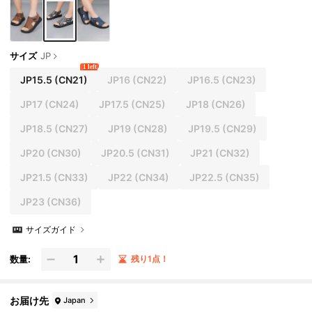
サイズ
JP
1 left
JP15.5
(CN21)
JP16
(CN22)
JP16.5
(CN23)
JP17
(CN24)
JP17.5
(CN25)
JP18
(CN26)
JP18.5
(CN27)
JP19
(CN28)
JP19.5
(CN29)
JP20
(CN30)
JP20.5
(CN31)
JP21
(CN32)
JP21.5
(CN33)
JP22
(CN34)
JP22.5
(CN35)
JP23
(CN36)
サイズガイド
数量:
残り1点！
お届け先
Japan