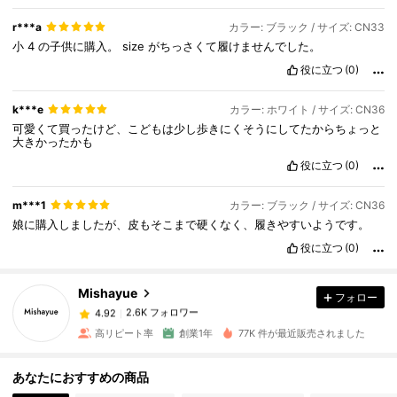
r***a
カラー: ブラック / サイズ: CN33
小
4
の子供に購入。
size
がちっさくて履けませんでした。
役に立つ
(0)
k***e
カラー: ホワイト / サイズ: CN36
可愛くて買ったけど、こどもは少し歩きにくそうにしてたからちょっと
大きかったかも
役に立つ
(0)
2.6K フォロワー
4.92
m***1
カラー: ブラック / サイズ: CN36
娘に購入しましたが、皮もそこまで硬くなく、履きやすいようです。
役に立つ
(0)
2.6K フォロワー
4.92
Mishayue
フォロー
2.6K フォロワー
4.92
p***9
は
1日前
に購入しました
高リピート率
創業1年
77K 件が最近販売されました
2.6K フォロワー
4.92
あなたにおすすめの商品