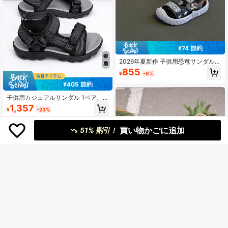
¥74 節約
2026年夏新作 子供用恐竜サンダル、
ファッショナブルで快適な靴、多機
855
¥
-8%
能ビーチトラベルスポーツシュー
ズ、ソフトソール、滑り止め、軽
¥405 節約
量、通気性、無臭、暑い季節の屋外
着用に適した子供用スポーツサンダ
子供用カジュアルサンダル 1ペア、
ル、子供用フラットサンダル
通気性メッシュアッパー、滑り止め
1,357
¥
-23%
ソール、デイリー使い、ビーチバケ
ーション、ファッション多用途ビー
創業1年
チサンダル
買い物かごに追加
51% 割引！
¥16 節約