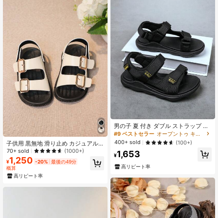
男の子 夏 付き ダブル ストラップ と
メッシュ 裏地 スポーツサンダル
#9 ベストセラー
オープントゥ キッズスポーツサンダル
400+ sold
(100+)
子供用 黒無地 滑り止め カジュアル
デイリー ビーチ スポーツサンダル
70+ sold
(1000+)
1,653
¥
男の子女の子
1,250
¥
-20%
最後の49分
高リピート率
概算
高リピート率