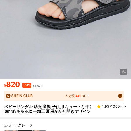
1/4
820
-51%
¥
¥1,673
入会後
¥41
OFF
ベビーサンダル 幼児 童靴 子供用 キュートな中に
4.95
(
1000+
)
遊び心あるホロー加工 夏用かかと開きデザイン
カラー: グレー