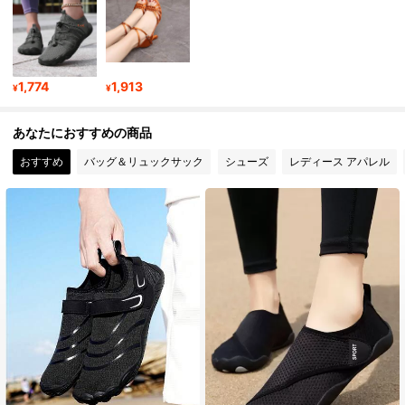
4.94
53 フォロワー
4.94
53 フォロワー
4.94
1,774
1,913
¥
¥
53 フォロワー
4.94
あなたにおすすめの商品
おすすめ
バッグ＆リュックサック
シューズ
レディース アパレル
53 フォロワー
4.94