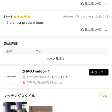
役に立つ
(0)
8***1
カラー: ブラック / サイズ: EUR43
n
ã
o
entra
preda
é
bom
役に立つ
(0)
53 フォロワー
4.94
製品詳細
素材:
ゴム
53 フォロワー
4.94
もっと見る
53 フォロワー
4.94
ZHAOJ indoor
フォロー
z***7
が
1日前
にフォローしました
53 フォロワー
4.94
370 件が最近販売されました
53 フォロワー
4.94
マッチングスタイル
セット
53 フォロワー
4.94
53 フォロワー