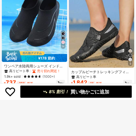
14
#1 ベストセラー
黒色 レディース用アウトドアシューズ
¥178 節約
高リピート率
売り切れ間近！
5
#1 ベストセラー
#1 ベストセラー
黒色 レディース用アウトドアシューズ
黒色 レディース用アウトドアシューズ
ワンペア水陸両用シューズ インド
ア・ビーチで使用可、通気性・速乾
高リピート率
高リピート率
売り切れ間近！
売り切れ間近！
カップルビーチトレッキングフィッ
性・ヨガ用と河川トレッキング用水
トネスファイブトーズスイミングア
#1 ベストセラー
黒色 レディース用アウトドアシューズ
1.9k+ sold
(1000+)
高リピート率
泳シューズ
ウトドアウォーターシューズ
737
1,842
高リピート率
売り切れ間近！
¥
-19%
概算
¥
-1%
概算
買い物かごに追加
8% 割引！