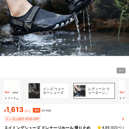
1/11
メンズ ウォー
レディース ウ
完売
ターシューズ
ォーターシュ
ーズ
2
アイテム
2
アイ
1,613
-8%
¥
¥1,748
から
ランダム割引 ¥135 OFF
スイミングシューズ ドレナージホール 滑り止め
4.95
(
500+
)