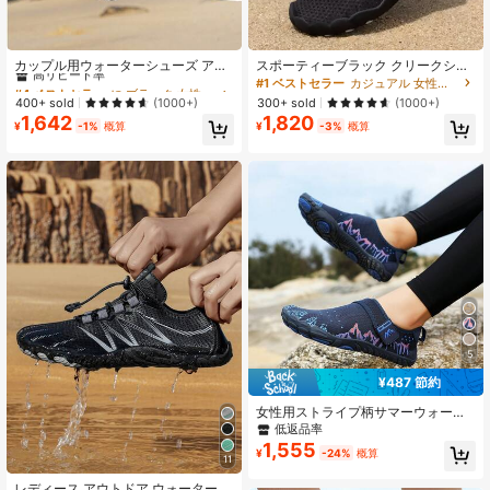
#4 ベストセラー
に ブラック 女性用ウォーターシューズ
高リピート率
カップル用ウォーターシューズ アウ
スポーティーブラック クリークシュ
トドアビーチシューズ メンズ水泳ダ
ーズ レディース、レターグラフィッ
#4 ベストセラー
#4 ベストセラー
に ブラック 女性用ウォーターシューズ
に ブラック 女性用ウォーターシューズ
#1 ベストセラー
カジュアル 女性用アウトドアシューズ
イビングウォーターシューズ 滑り止
ク フック&ループ ファスナー ウォー
高リピート率
高リピート率
400+ sold
300+ sold
(1000+)
(1000+)
め ウェーディングシューズ カップル
ターシューズ、ビーチアウトフィッ
1,642
1,820
#4 ベストセラー
に ブラック 女性用ウォーターシューズ
用トレッキング・クライミング、速
ト、レディースサンダル
¥
-1%
概算
¥
-3%
概算
高リピート率
乾
5
¥487 節約
女性用ストライプ柄サマーウォータ
ーシューズ 1ペア、クロージャー付
低返品率
き、5本指クイックドライスイミング
1,555
¥
-24%
概算
シューズ、ローカット 滑り止め アウ
11
トドアハイキング ベアフットシュー
ズ、ビーチ用ウェーディングソック
レディース アウトドア ウォーターシ