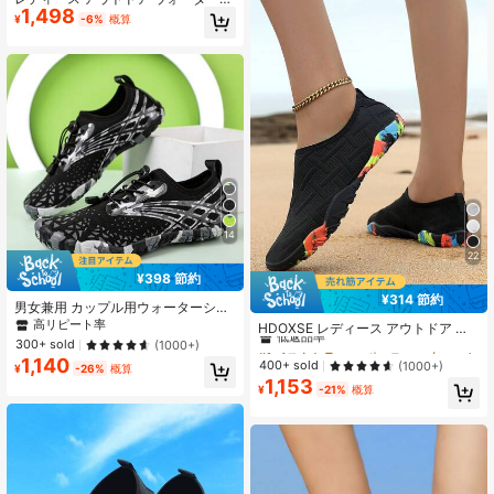
1,498
ス、ダンスシューズ、ジムワークア
ューズ ユニセックス 軽量 速乾 ビー
¥
-6%
概算
ウト用ヨガシューズ
チシューズ ベアフット スポーツシュ
ーズ 水泳用 川登り用
14
22
¥398 節約
¥314 節約
男女兼用 カップル用ウォーターシュ
#1 ベストセラー
スポーティー 女性用アウトドアシューズ
ーズ、防滑、水泳、ダイビング、ハ
高リピート率
低返品率
HDOXSE レディース アウトドア ウ
イキング、トレッキング、クライミ
ェーディングシューズ、クイック ド
300+ sold
(1000+)
#1 ベストセラー
#1 ベストセラー
スポーティー 女性用アウトドアシューズ
スポーティー 女性用アウトドアシューズ
ングに多機能
ライ ビーチシューズ、ビーチコーミ
1,140
低返品率
低返品率
400+ sold
(1000+)
¥
-26%
概算
ング、水泳、釣りに最適、軽量&通気
1,153
#1 ベストセラー
スポーティー 女性用アウトドアシューズ
性
¥
-21%
概算
低返品率