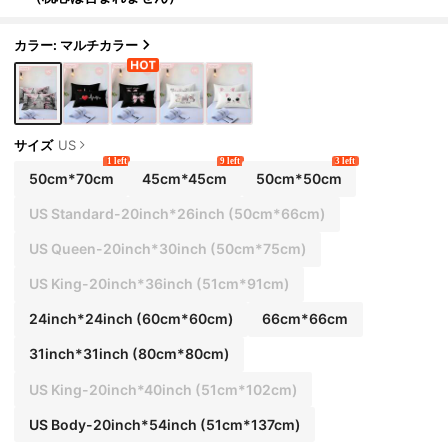
カラー: マルチカラー
サイズ
US
1 left
9 left
3 left
50cm*70cm
45cm*45cm
50cm*50cm
US Standard-20inch*26inch
(50cm*66cm)
US Queen-20inch*30inch
(50cm*75cm)
US King-20inch*36inch
(51cm*91cm)
24inch*24inch
(60cm*60cm)
66cm*66cm
31inch*31inch
(80cm*80cm)
US King-20inch*40inch
(51cm*102cm)
US Body-20inch*54inch
(51cm*137cm)