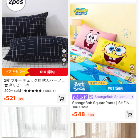
11
¥16 節約
2枚 ブルー チェック柄 枕カバー メン
ズ、学生寮、季節を問わず、シング
高リピート率
¥61 節約
ル/セミダブル/ダブル/クイーンサイ
200+ sold
(1000+)
ズ
SpongeBob SquarePants
521
¥
-3%
SpongeBob SquarePants | SHEIN 2
枚組 カートゥーン柄ピローケースセ
100+ sold
ット、イエロー/ピンク、通気性のあ
548
¥
-10%
るサンド加工素材、快適で暖かい、
洗濯機洗い可、様々なサイズ、様々
な枕に対応、ギフトにも