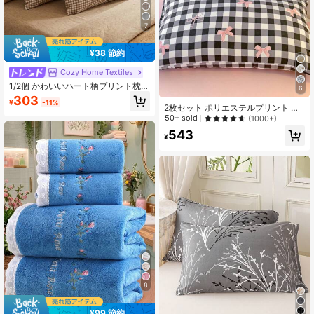
7
¥38 節約
Cozy Home Textiles
1/2個 かわいいハート柄プリント枕カ
6
バー(中身なし)、柔らかく肌に優しい
303
¥
-11%
生地、快適で通気性があり、洗濯機
2枚セット ポリエステルプリント 通
で洗える、リビング、寝室、ルーム
気性 洗濯機洗い可能 枕カバーセット
50+ sold
(1000+)
デコレーション、寮の寝具、ホーム
(中身なし)、寮用寝具、寝室用寝具、
543
テキスタイル、スタンダード、クイ
寮の寝室装飾
¥
ーン、キング、ツイン、オールシー
ズン対応
8
¥99 節約