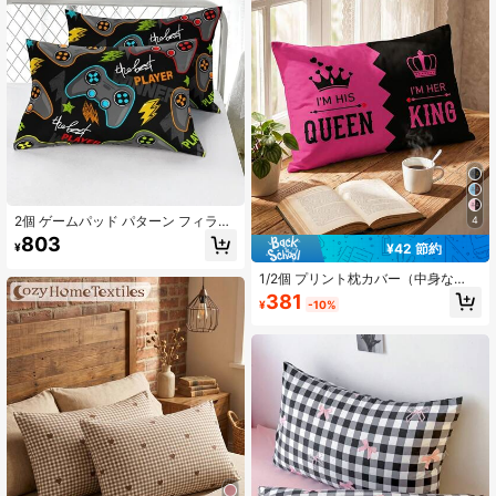
2個 ゲームパッド パターン フィラー
4
レス腰椎枕カバー , モダン ファブリ
803
¥
¥42 節約
ック 装飾用 スローピローカバー 用
ホーム
1/2個 プリント枕カバー（中身な
し）、片面プリント、柔らかい生
381
¥
-10%
地、柔らかい/通気性/肌に優しい/快
適、心地よいホームテキスタイル、
家庭用寝具と学校寮の寝具必需品に
適しています、ソファクッションカ
バー、新学期