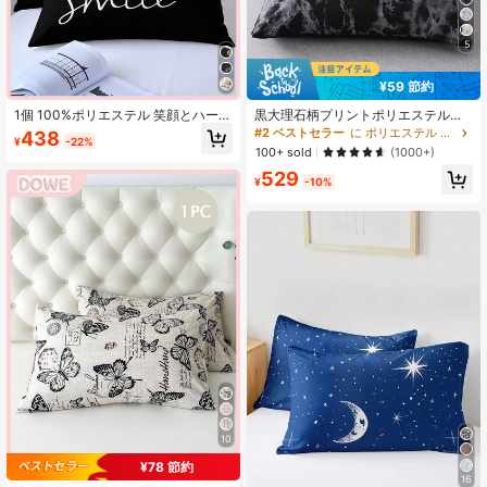
5
¥59 節約
1個 100%ポリエステル 笑顔とハート
黒大理石柄プリントポリエステル枕
柄 枕カバー、肌に優しい、ソフト、
カバー2枚、スタイリッシュポリエス
#2 ベストセラー
に ポリエステル 枕カバーとシャム
438
¥
-22%
通気性あり(中材なし)、寝室の装飾に
テル枕カバー
100+ sold
(1000+)
適しています
529
¥
-10%
10
¥78 節約
16