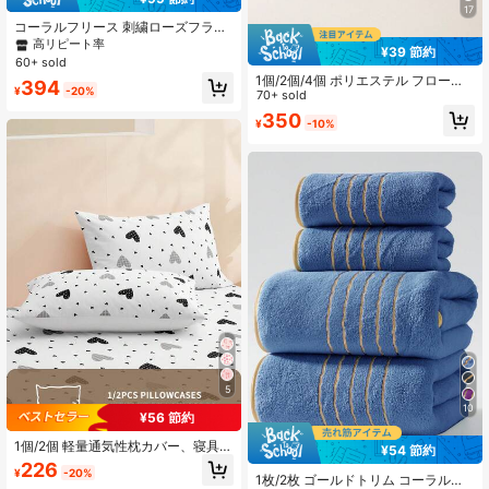
17
コーラルフリース 刺繍ローズフラワ
ー ホリデーギフト バスルームタオ
高リピート率
¥39 節約
ル/バスタオル 田園ロマンチックスタ
60+ sold
イル フローラル 吸水性 ソフト レー
1個/2個/4個 ポリエステル フローラ
394
ストリム フェイスタオル またはバス
¥
-20%
ル柄 枕カバー(枕芯は含まれませ
70+ sold
タオル 居心地の良いホームバスルー
ん)、柔らかく快適、オールシーズン
350
ムデコレーション バレンタインデー
¥
-10%
使用可能
ギフト
5
10
¥56 節約
1個/2個 軽量通気性枕カバー、寝具、
¥54 節約
黒&白カートゥーンハート、ソフト枕
226
¥
-20%
カバー、エンベロープクロージャ
1枚/2枚 ゴールドトリム コーラルフ