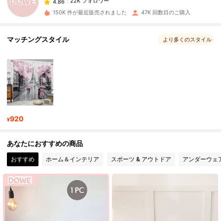
r***a
は
1日前
に購入しました
150K 件が最近販売されました
47K 回数目のご購入
22K フォロワー
4.86
マッチングスタイル
より多くのスタイル
22K フォロワー
4.86
22K フォロワー
4.86
22K フォロワー
4.86
920
¥
あなたにおすすめの商品
22K フォロワー
4.86
おすすめ
ホーム＆インテリア
スポーツ & アウトドア
アンダーウェ
22K フォロワー
4.86
22K フォロワー
4.86