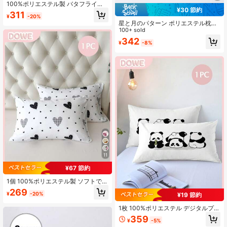
100%ポリエステル製 バタフライ柄
¥30 節約
枕カバー 1個入り(中材なし)
311
¥
-20%
星と月のパターン ポリエステル枕カ
バー 1枚/2枚/4枚入り(枕芯は含まれ
100+ sold
ません)、柔らかく快適、オールシー
342
¥
-8%
ズン使用可能
11
¥67 節約
1個 100%ポリエステル製 ソフトで軽
量なハートパターン封筒型枕カバ
269
¥
-20%
¥19 節約
ー、中材なし
1枚 100%ポリエステル デジタルプリ
ント枕カバー（枕芯は含まれませ
359
¥
-5%
ん）