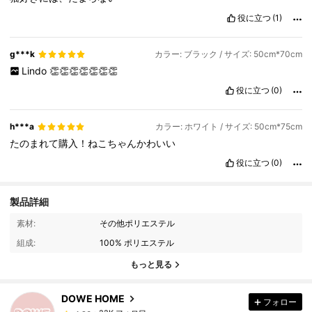
役に立つ
(1)
g***k
カラー: ブラック / サイズ: 50cm*70cm
Lindo
👏👏👏👏👏👏👏
役に立つ
(0)
h***a
カラー: ホワイト / サイズ: 50cm*75cm
たのまれて購入！ねこちゃんかわいい
役に立つ
(0)
製品詳細
22K フォロワー
4.86
素材:
その他ポリエステル
組成:
100% ポリエステル
22K フォロワー
4.86
もっと見る
DOWE HOME
フォロー
22K フォロワー
4.86