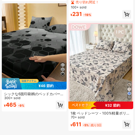
ー、しわ防止、髪と肌を保護、睡眠
リース バスルーム装飾タオル(軽量&
売り切れ間近！
を改善、枕インサートなし、リビン
薄手)、吸水性抜群 毛羽立ちにくい
100+ sold
グルーム&ホーム、ルームデコレーシ
ユニセックス ビーチ/バスタオル、大
231
ョン、夏に適しています
サイズ 70"X140" または特大 90"X1
¥
-19%
70" シャワータオル ビューティーサ
ロン、ホテル、スポーツ、ホームエ
ッセンシャルズ、スキンケア
¥46 節約
シックな6面印刷柄のベッドカバー
10
ふわふわで、ダストプルーフな寝具
300+ sold
1枚
465
¥32 節約
¥
-9%
1枚 ベッドシーツ - 100%軽量ポリエ
ステル生地、蝶プリントベッドカバ
70+ sold
ー、通気性のある寝具、かわいい寝
611
¥
-5%
残り3日
室デコレーションベッドカバー、ゲ
ストルーム、マスターベッドルーム