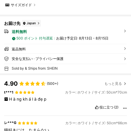
サイズガイド
お届け先
Japan
送料無料
500 ポイント 付与遅延
お届け予定日:
8月13日 - 8月15日
返品無料
安全な支払い · プライバシー保護
Sold by & Ships from: SHEIN
4.90
(500+)
もっと見る
t***1
カラー: ホワイト / サイズ: 50cm*70cm
H
à
ng
kh
á
l
à
đẹ
p
役に立つ
(2)
レ***G
カラー: ホワイト / サイズ: 50cm*66cm
猫好きには、たまらない