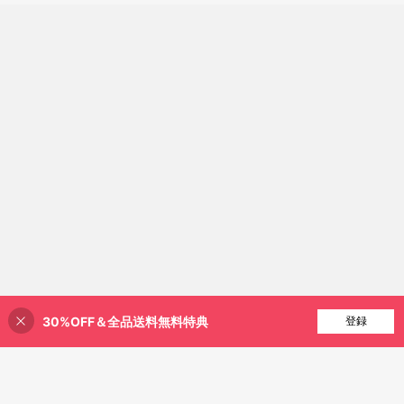
30%OFF＆全品送料無料特典
買い物かごに追加
登録
6% 割引！