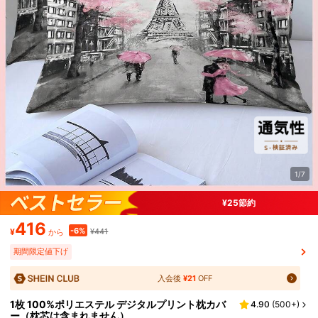
1/7
¥25節約
416
-6%
¥
¥441
から
期間限定値下げ
入会後
¥21
OFF
1枚 100%ポリエステル デジタルプリント枕カバ
4.90
(
500+
)
ー（枕芯は含まれません）