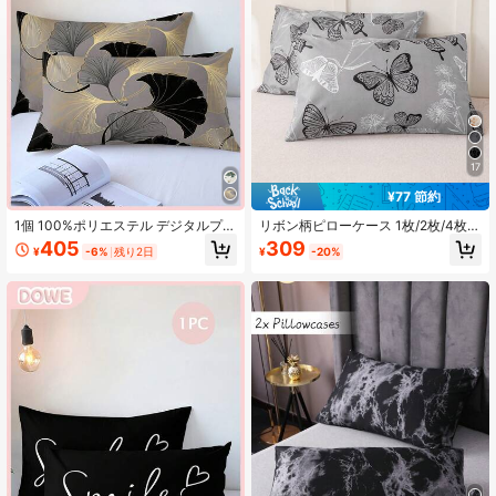
22K フォロワー
4.86
17
¥77 節約
1個 100%ポリエステル デジタルプリ
リボン柄ピローケース 1枚/2枚/4枚入
ント 通気性 ソフトピローケース (枕
り、通気性があり柔らかく快適、封
405
309
¥
-6%
残り2日
¥
-20%
芯は含まれていません)
筒式クロージャー付き、ベッドルー
ム、ソファ、リビングルームのホー
ムデコレーションに最適、ヴィンテ
ージ風ホームデコレーション、枕芯
なし、オールシーズン使用可能