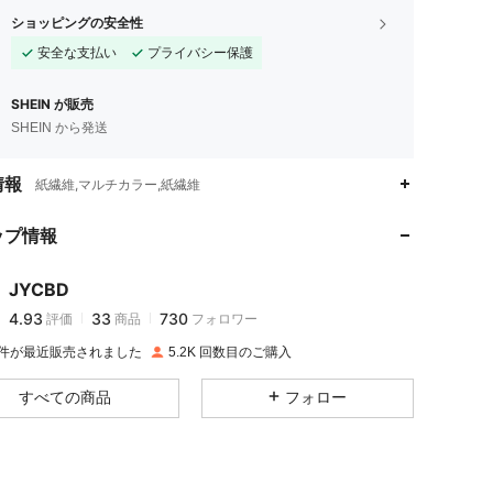
ショッピングの安全性
安全な支払い
プライバシー保護
SHEIN が販売
SHEIN から発送
4.93
33
730
情報
紙繊維,マルチカラー,紙繊維
ップ情報
4.93
33
730
JYCBD
4.93
33
730
評価
商品
フォロワー
m***e
は
1日前
に購入しました
K 件が最近販売されました
5.2K 回数目のご購入
4.93
33
730
すべての商品
フォロー
4.93
33
730