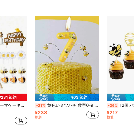
¥231 節約
¥63 節約
、ジェンダーリビールパーティー、蜂テーマ誕生日パーティーケーキデコレーションに適しています
黄色いミツバチ 数字0-9 誕生日 記念日 結婚式 単独パーティー クリスマス 動物テーマ ケーキ装飾用キャンドル
12個 バンブルビー カップケーキトッパー グリッター 
-21%
-26%
¥233
¥217
概算
概算