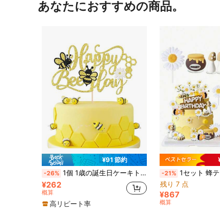
あなたにおすすめの商品。
¥91 節約
1個 1歳の誕生日ケーキトッパー グリッター ハニカム フラワー バンブルビー テーマ ケーキピック ベビーシャワー ビー ケーキデコレーション ジェンダーリベール ベビーシャワー 誕生日パーティー用品 ゴールド
1セット 蜂テーマケーキデコレーション、ハチミツ瓶 デイジー 蜂 キノコ ケーキトッパー、ベビーシャワー
-26%
-21%
¥262
残り 7 点
概算
¥867
概算
高リピート率