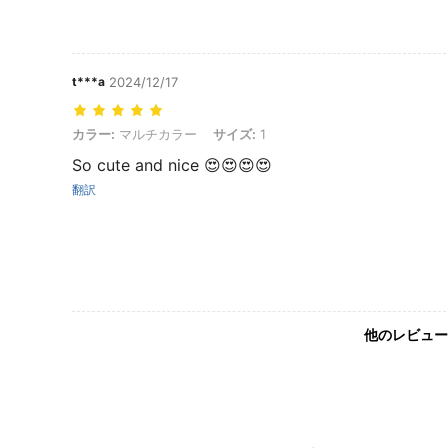
t***a
2024/12/17
カラー: マルチカラー, サイズ: 1
カラー:
マルチカラー
サイズ:
1
So cute and nice 😍😍😍😍
翻訳
他のレビュー