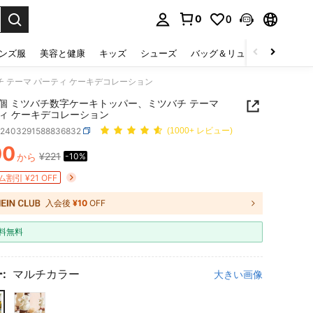
0
0
select.
ンズ服
美容と健康
キッズ
シューズ
バッグ＆リュック
下着＆
チ テーマ パーティ ケーキデコレーション
12個 ミツバチ数字ケーキトッパー、ミツバチ テーマ
ィ ケーキデコレーション
h2403291588836832
(1000+ レビュー)
00
¥221
から
-10%
ICE AND AVAILABILITY
割引 ¥21 OFF
入会後
¥10
OFF
料無料
:
マルチカラー
大きい画像