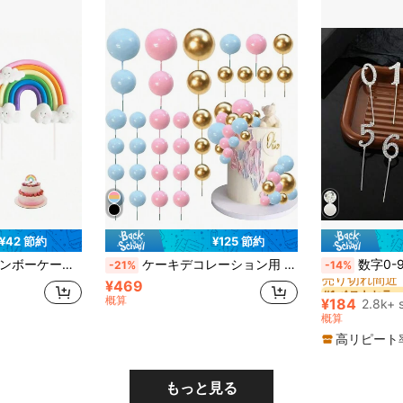
¥42 節約
¥125 節約
#1 ベストセラー
装飾、新学期シーズン、バレンタインデーに適しています
ケーキデコレーション用 金色発泡ボール 50個入り、バレンタインデー、学校の始まりに
数字0-9 ケーキトッパー ラインス
-21%
-14%
売り切れ間近
¥469
#1 ベストセラー
#1 ベストセラー
売り切れ間近
売り切れ間近
概算
¥184
2.8k+ 
#1 ベストセラー
概算
売り切れ間近
高リピート
もっと見る