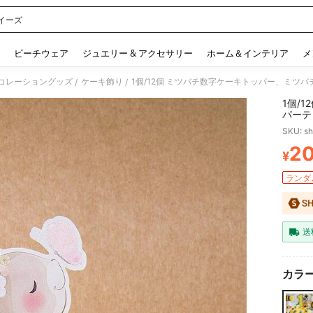
イーズ
 and down arrow keys to navigate search 検索履歴 and 人気ワード. Press Enter to 
ビーチウェア
ジュエリー & アクセサリー
ホーム＆インテリア
メ
コレーショングッズ
ケーキ飾り
1個/12個 ミツバチ数字ケーキトッパー、ミツバ
/
/
1個/
パーテ
SKU: s
2
¥
PR
ランダム
送
カラー