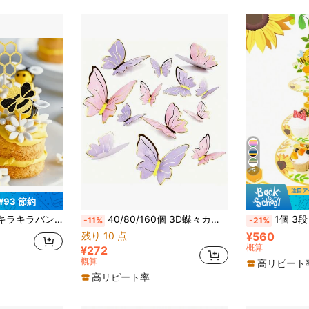
5
¥93 節約
 デザイン - お祝いバースデーパーティーケーキデコレーション&高品質用品、バレンタインデー、新学期
40/80/160個 3D蝶々カップケーキトッパー、誕生日記念日女性パーティー装飾、蝶々ウォールデカール背景壁装飾、結婚式、パーティー、テーマパーティー、ホーム、ケーキ装飾用
1個 3段リトルビー テーマのカップケーキスタンド、リトルビーパターン ペーパーカップケーキホルダー カッ
-11%
-21%
残り 10 点
¥560
概算
¥272
概算
高リピート
高リピート率