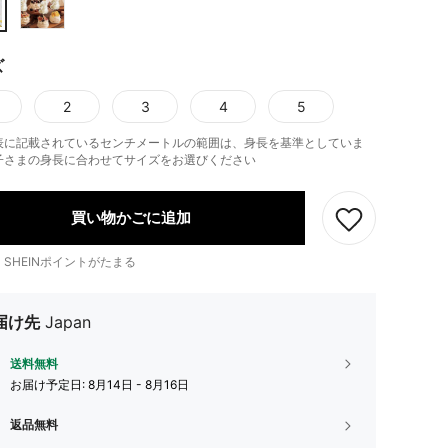
ズ
2
3
4
5
表に記載されているセンチメートルの範囲は、身長を基準としていま
子さまの身長に合わせてサイズをお選びください
買い物かごに追加
1
SHEINポイントがたまる
届け先
Japan
送料無料
お届け予定日:
8月14日 - 8月16日
返品無料