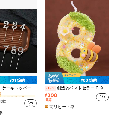
¥31 節約
¥66 節約
に マルチカラー ケーキトッパー
トーン ゴールド 1個/10個入り 誕生日 ウェディング ケーキデコレーション
創造的ベストセラー 0-9 数字&文字 バースデーキャンドル、DIYケーキデコレーション パーティー用品、グリーンの草、黄色の蜂&花、グリッター蝶、エレガントな屋外シリーズ、数字キャンドル バースデー祝賀用
-18%
！
¥300
に マルチカラー ケーキトッパー
に マルチカラー ケーキトッパー
！
！
概算
sold
に マルチカラー ケーキトッパー
高リピート率
！
率