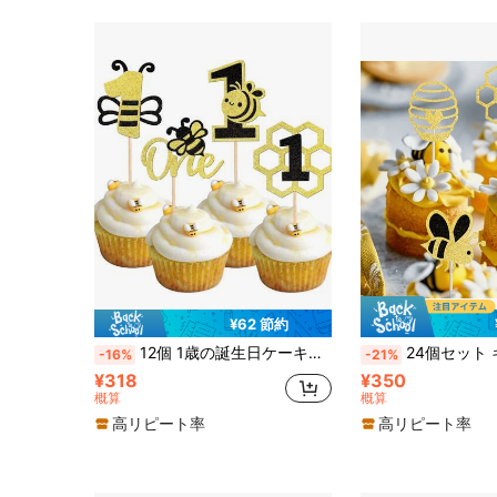
¥62 節約
12個 1歳の誕生日ケーキ飾り ハチ 1 キャップケーキトッパー ブラックゴールドグリッター ハニカム ベビーシャワー パーティー用品 バンブルビーテーマ
24個セット キラキラバンブルビー カップケーキトッパー - グリッター ジェンダーリベール ハニカム
-16%
-21%
¥318
¥350
概算
概算
高リピート率
高リピート率