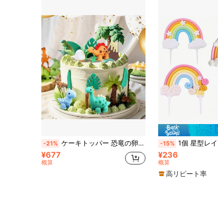
ケーキトッパー 恐竜の卵 15個入り、恐竜の卵 草 火山ケーキデコレーション、DIY恐竜テーマケーキ、誕生日パーティー用品に最適。友人に忘れられないパーティーを演出し、恐竜ファンの友人への小さな贈り物にもなります。
1個 星型レインボーケーキトッパー、誕生日パーティーケーキの
-21%
-15%
¥677
¥236
概算
概算
高リピート率