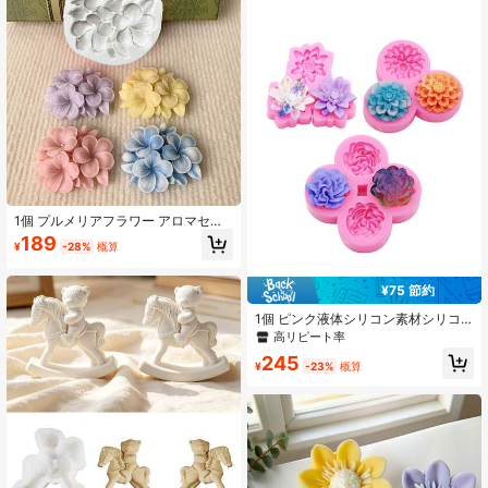
生日/パーティー/フェスティバル/ホ
ドル作り、ホームデコレーションハ
ームデコレーションのギフト
ンドメイド
1個 プルメリアフラワー アロマセラ
ピー用石膏キャンドルディフューザ
189
¥
-28%
概算
ーストーン 手作りシリコーンモール
ド
¥75 節約
1個 ピンク液体シリコン素材シリコ
ンモールド、リアルな蓮の花とパー
高リピート率
プルゴールドの花のレジンアクセサ
245
リーシリコンモールド。ヘアクリッ
¥
-23%
概算
プ、ヘアタイ、くり抜きサンダル、
レジンクリスタルエポキシ装飾DIYク
レイクラフト作成用。