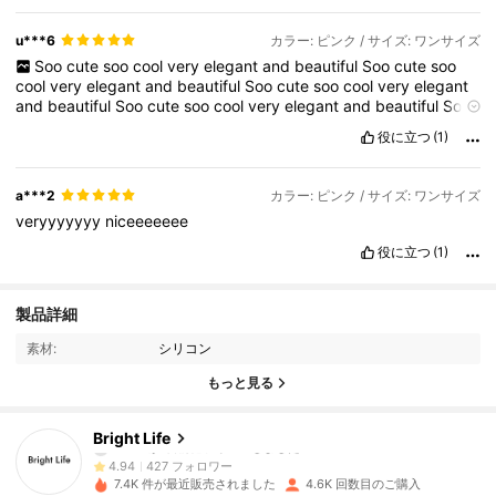
u***6
カラー: ピンク / サイズ: ワンサイズ
Soo
cute
soo
cool
very
elegant
and
beautiful
Soo
cute
soo
cool
very
elegant
and
beautiful
Soo
cute
soo
cool
very
elegant
and
beautiful
Soo
cute
soo
cool
very
elegant
and
beautiful
Soo
cute
soo
cool
very
elegant
and
beautiful
役に立つ
(1)
a***2
カラー: ピンク / サイズ: ワンサイズ
veryyyyyyy
niceeeeeee
役に立つ
(1)
427 フォロワー
4.94
製品詳細
素材:
シリコン
427 フォロワー
4.94
もっと見る
427 フォロワー
4.94
Bright Life
427 フォロワー
4.94
7.4K 件が最近販売されました
4.6K 回数目のご購入