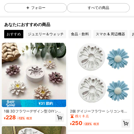
427 フォロワー
4.94
フォロー
すべての商品
427 フォロワー
4.94
あなたにおすすめの商品
おすすめ
ジュエリー＆ウォッチ
食品・飲料
スマホ & 周辺機器
427 フォロワー
4.94
427 フォロワー
4.94
427 フォロワー
4.94
427 フォロワー
4.94
427 フォロワー
4.94
¥31 節約
1個 3Dフラワーデザイン型 DIYシリ
2個 デイジーフラワー シリコンモー
コンモールド、ハンドメイド蓮・デ
ルド - 3D花びら&萼デザイン、再利
残り 8 点
228
¥
-12%
概算
イジー花型 DIYレジンクラフト/ペン
用可能なピンクモールド キャンド
250
ダント/ピアス/ジュエリー/石鹸/アロ
ル、石鹸、樹脂、ポリマークレイ、
¥
-23%
概算
マキャンドル/石膏/レジンとポリマー
石膏DIYクラフト用、シリコンクラフ
クレイクラフト用、結婚式/卒業式/誕
トモールド、石鹸作り用品、キャン