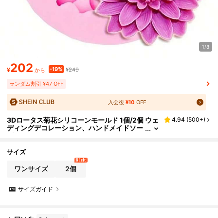
1/8
202
-19%
¥
¥249
から
ランダム割引 ¥47 OFF
入会後
¥10
OFF
3Dロータス菊花シリコーンモールド 1個/2個 ウェ
4.94
(
500+
)
ディングデコレーション、ハンドメイドソー
プ作りツール DIYモールド ロータスキャンド
ルモールド エポキシ樹脂キャスティングクラフト
ウェディングギフト
サイズ
8 left
ワンサイズ
2個
サイズガイド