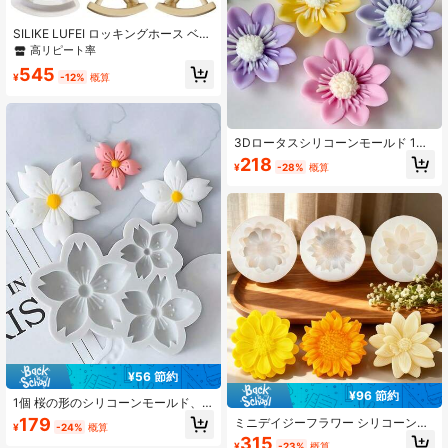
SILIKE LUFEI ロッキングホース ベア
乗馬キャンドル シリコンモールド DI
高リピート率
Y アロマテラピー用石膏動物デコレ
545
ーション レジンモールド
¥
-12%
概算
3Dロータスシリコーンモールド 1
個、手作りの花のキャンドル石鹸石
218
¥
-28%
概算
セメントクラフトモールド、誕生
日、母の日、バレンタインデーのギ
フト、各種お祭りの装飾、ウェディ
ングのセンターピースのDIYツール
¥56 節約
¥96 節約
1個 桜の形のシリコーンモールド、3
Dソフトキャンディモールド、手作
179
ミニデイジーフラワー シリコーンキ
¥
-24%
概算
りの石鹸、フレグランス、キャンド
ャンドルモールド 3個セット、ひま
315
ル、アクセサリー作りに適していま
¥
-23%
概算