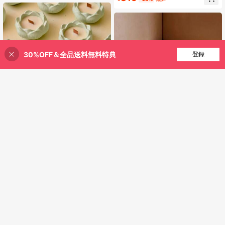
わり型レジンシリコンモールド DIY
す、装飾的なシリコーンモールド
キャンドル、石鹸、プラスター工芸
品、ホームデコレーション
30%OFF＆全品送料無料特典
買い物かごに追加
登録
19% 割引！
1個 蓮の花キャンドルホルダー レジ
ンモールド、蓮の花ワックスコンテ
高リピート率
ナ レジンシリコンキャスティングモ
215
ールド、DIYアロマセラピークラフ
¥
-28%
概算
ト、装飾皿、収納容器、キャンドル
¥51 節約
ホルダー、ジュエリープランター用
星とハートのシリコンモールド 1
個、誕生日/結婚式/休日用のDIYクリ
317
¥
-14%
概算
エイティブキャンドルモールド、ホ
ームデコレーション＆ギフトオーナ
メントエポキシ樹脂モールド、手芸
用鋳造モールド、装飾アート石膏モ
ールド