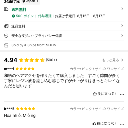
お届け先
Japan
送料無料
500 ポイント 付与遅延
お届け予定日:
8月15日 - 8月17日
返品無料
安全な支払い · プライバシー保護
Sold by & Ships from: SHEIN
4.94
(500+)
もっと見る
m***i
カラー: ピンク / サイズ: ワンサイズ
和柄のヘアアクセを作りたくて購入しました！すごく隙間が多く
丁寧にレジン液を流し込む感じですが仕上がりはきっとキレイな
んだと思います！
役に立つ
(1)
b***5
カラー: ピンク / サイズ: ワンサイズ
Hoa
nh
ỏ.
M
ỏ
ng
役に立つ
(0)