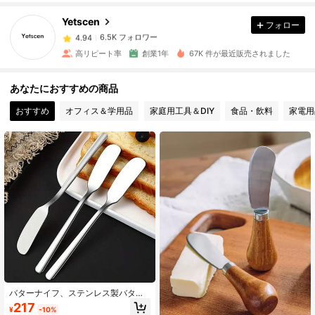
Yetscen
フォロー
6.5K フォロワー
4.94
高リピート率
創業1年
67K 件が最近販売されました
6.5K フォロワー
4.94
あなたにおすすめの商品
おすすめ
オフィス＆学用品
家庭用工具＆DIY
食品・飲料
家電用
6.5K フォロワー
4.94
6.5K フォロワー
4.94
6.5K フォロワー
4.94
6.5K フォロワー
4.94
バターナイフ、ステンレス製バター
6.5K フォロワー
4.94
ナイフ、チーズスプレッダー、ジャ
217
¥
-10%
ー用スプレッダー、メタル製ジャー