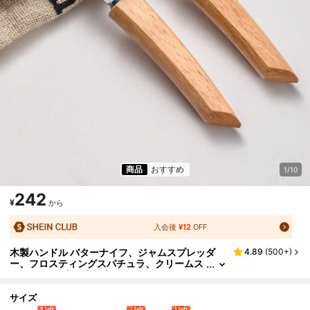
商品
おすすめ
1/10
242
¥
から
入会後
¥12
OFF
木製ハンドル バターナイフ、ジャムスプレッダ
4.89
(
500+
)
ー、フロスティングスパチュラ、クリームス
クレーパー 1個/3個/6個セット
サイズ
8 left
7 left
3 left