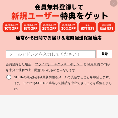
#4 ベストセラー
に フレッシュジュースを飲んで キッチンツールとガジェット
¥89 節約
売り切れ間近！
#4 ベストセラー
#4 ベストセラー
に フレッシュジュースを飲んで キッチンツールとガジェット
に フレッシュジュースを飲んで キッチンツールとガジェット
ヨーグルトストレーナー - ヨーグル
トチーズメーカー - ジュース&ナッツ
売り切れ間近！
売り切れ間近！
ミルク濾過機 - カード メーカー - キ
#4 ベストセラー
に フレッシュジュースを飲んで キッチンツールとガジェット
200+ sold
(500+)
ッチンガジェットアクセサリー
売り切れ間近！
1,029
¥
-8%
登録
会員登録した場合、
プライバシー＆クッキーポリシー
と
利用規約
の内容
¥37 節約
を十分ご理解の上、同意頂いたものとみなします。
2in1 マルチファンクション シリコン
バターヘラ/ジャムスプーン、両頭デ
#3 ベストセラー
に シリコーン その他のキッチンツール
SHEINの限定特典や最新情報をメールで受信することを希望します。
ザイン、ピーナッツバターの瓶も洗
200+ sold
えるキッチンツール、クリーム、調
また、いつでもSHEINに連絡して購読を中止できることを理解しまし
330
理などに適しています
¥
-10%
買い物かごに追加
た。
1枚/2枚 穴あき シリコーン ベーキン
グマット、ノンスティック シリコー
#2 ベストセラー
に シリコーン その他のキッチンツール
ン ベーキングマット – オーブン用 ベ
200+ sold
(1000+)
ーキングマット、クッキー、マカロ