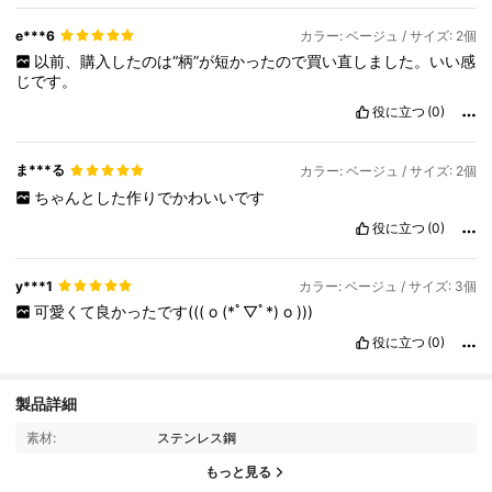
e***6
カラー: ベージュ / サイズ: 2個
以前、購入したのは“柄”が短かったので買い直しました。いい感
じです。
役に立つ
(0)
ま***る
カラー: ベージュ / サイズ: 2個
ちゃんとした作りでかわいいです
役に立つ
(0)
y***1
カラー: ベージュ / サイズ: 3個
可愛くて良かったです(((
o
(*ﾟ▽ﾟ*)
o
)))
役に立つ
(0)
製品詳細
6.5K フォロワー
4.94
素材:
ステンレス鋼
もっと見る
6.5K フォロワー
4.94