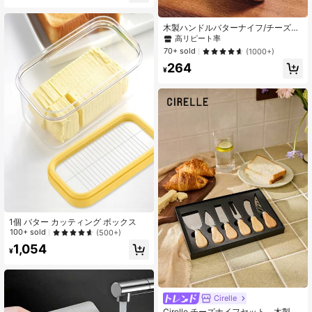
スクレーパー、家庭用ジャースクレ
ーパー、バタースクレーパー、キッ
チンバタースクレーパー、多機能ク
6.5K フォロワー
木製ハンドルバターナイフ/チーズナ
4.94
リームスクレーパー、キッチン用
イフ 1個/3個/6個セット
高リピート率
品、キッチンツール、父の日、母の
70+ sold
(1000+)
日、クリスマス、感謝祭、ハロウィ
ン、バレンタインデーギフト
264
6.5K フォロワー
¥
4.94
1個 バター カッティング ボックス
100+ sold
(500+)
1,054
¥
Cirelle
Cirelle チーズナイフセット、木製ハ