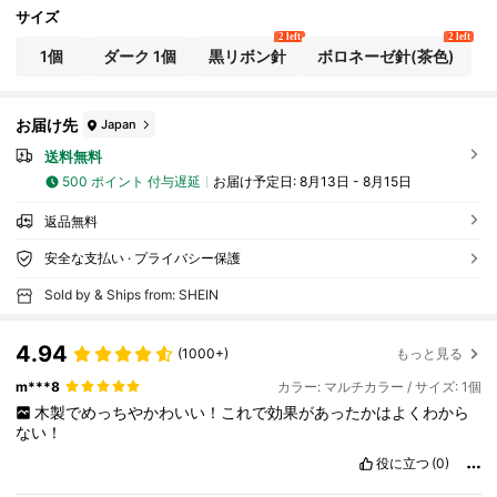
トリビューター、コーヒーマシンアクセサリ
サイズ
ー、エスプレッソコーヒースターラー、交換用
2 left
2 left
プロングコーヒーアクセサリー、エスプレッソ
1個
ダーク 1個
黒リボン針
ボロネーゼ針(茶色)
コーヒー、木製コーヒースターラー、天然木ハ
ンドル&ベースのコーヒースターリングツール、
ステンレススチール ホームキッチンカフェ 新学
期シーズン
お届け先
Japan
送料無料
500 ポイント 付与遅延
お届け予定日:
8月13日 - 8月15日
返品無料
安全な支払い · プライバシー保護
Sold by & Ships from: SHEIN
4.94
(1000+)
もっと見る
m***8
カラー: マルチカラー / サイズ: 1個
木製でめっちやかわいい！これで効果があったかはよくわから
ない！
役に立つ
(0)