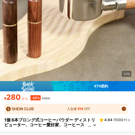
1/10
¥70節約
280
-20%
¥
¥350
から
入会後
¥14
OFF
1個 6本プロング式コーヒーパウダー ディストリ
4.94
(
1000+
)
ビューター、コーヒー愛好家、コーヒース
ターラー - ステンレススチールプロング、
粉を均等に分散、エスプレッソコーヒー ディス