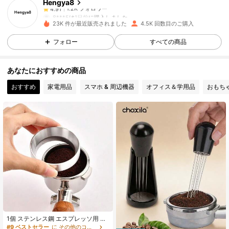
Hengya8
1.2K フォロワー
4.91
8***5
は
1日前
に購入しました
23K 件が最近販売されました
4.5K 回数目のご購入
1.2K フォロワー
4.91
フォロー
すべての商品
あなたにおすすめの商品
1.2K フォロワー
4.91
おすすめ
家電用品
スマホ & 周辺機器
オフィス＆学用品
おもち
1.2K フォロワー
4.91
1.2K フォロワー
4.91
1.2K フォロワー
4.91
1.2K フォロワー
4.91
1個 ステンレス鋼 エスプレッソ用 ド
ージングリング付きファンネル 51m
#9 ベストセラー
に その他のコーヒーツール