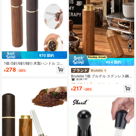
4
¥70 節約
¥54 節約
1個 (5針/6針/8針) 木製ハンドル コー
ヒースティラー プロのエスプレッソ
278
Brutelle
#9 ベストセラー
に コーヒータンパー
¥
-20%
ディストリビューター針 コーヒーパ
創業1年
ウダー ディストリビューター エスプ
Brutelle 1個 ブルテル ステンレス鋼
レッソスティラー キッチン用品 新学
製コーヒーパウダー ディストリビュ
#9 ベストセラー
#9 ベストセラー
に コーヒータンパー
に コーヒータンパー
期
ーター、ポータブルコーヒーパウダ
創業1年
創業1年
217
ーディスペンサー、自宅、オフィ
¥
-20%
#9 ベストセラー
に コーヒータンパー
ス、旅行に適しています
創業1年