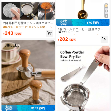
4
¥70 節約
2個 再利用可能ステンレス鋼エスプ
#5 ベストセラー
に ステンレス製ドリンクウェア その他のコーヒーツール
レッソコーヒーフィルターバスケッ
#8 ベストセラー
に ステンレス製ドリンクウェア 永久コーヒーフィルター
高リピート率
1個 ゴールド コーヒー 計量スプーン
ト、51mm/53mm/58mmのポータフ
243
クリップ 学校用品 新学期準備
#5 ベストセラー
#5 ベストセラー
に ステンレス製ドリンクウェア その他のコーヒーツール
に ステンレス製ドリンクウェア その他のコーヒーツール
ィルターに適合 学校に戻る
¥
-20%
高リピート率
高リピート率
282
¥
-20%
#5 ベストセラー
に ステンレス製ドリンクウェア その他のコーヒーツール
高リピート率
¥137 節約