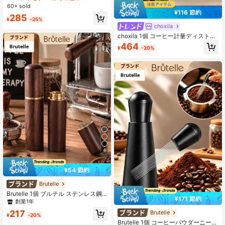
m/53mm/58mm、エスプレッソアク
60+ sold
セサリー、ドージングリングポータ
¥116 節約
1.2K フォロワー
4.91
285
フィルター、シルバー、学校始業に
¥
-25%
向けて
choxila
choxila 1個 コーヒー計量ディストリ
ビューター/タンパー、WDTツール、
464
1.2K フォロワー
4.91
¥
-20%
エスプレッソスターラー付きスタン
ド、304ステンレス鋼、0.4mm針12
本、コーヒータンパー/ディストリビ
ューター、学校用品、新学期
4
¥54 節約
Brutelle
Brutelle 1個 ブルテル ステンレス鋼
¥171 節約
製コーヒーパウダー ディストリビュ
創業1年
ーター、ポータブルコーヒーパウダ
217
Brutelle
#7 ベストセラー
に コーヒータンパー
ーディスペンサー、自宅、オフィ
¥
-20%
創業1年
ス、旅行に適しています
Brutelle 1個 コーヒーパウダーニード