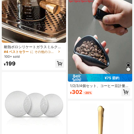
アクセサリー、バリスタツール
耐熱ボロシリケートガラスミルクピ
ッチャー - 75ml ミニサイズ、耐熱木
#4 ベストセラー
に その他のコーヒーツール
製ハンドル、コーヒースケールカッ
100+ sold
プ、エスプレッソクリーマー、ホッ
199
トソース、調味料、冬のコーヒー準
¥
備、クリスマスホットココア用の美
的ジャグ 1個入り
¥75 節約
1/2/3/4個セット、コーヒー豆計量カ
ップ、スプレーボトル、スプーン、6
302
¥
-20%
本の粉末ニードル、コーヒーバー交
換部品、セラミック製計量容器、エ
スプレッソコーヒーアクセサリー、
男女兼用ギフトに最適。(ブラック/ホ
ワイト) 新学期シーズン