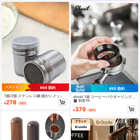
アクセサリー、学校用品、新学期
¥69 節約
¥95 節約
#10 ベストセラー
に コーヒータンパー
1個/2個 ステンレス鋼 細かいメッシ
創業1年
shoxil 1個 コーヒーパウダーリング、
ュ 粉糖シェーカー、ココア、シナモ
エスプレッソマシンパウダーリン
278
#10 ベストセラー
#10 ベストセラー
に コーヒータンパー
に コーヒータンパー
¥
-20%
ン、コーヒーのふりかけに最適 – 簡
グ、51/58mm、磁性、飛散防止パウ
創業1年
創業1年
379
単に洗えるメタルスパイス ディスペ
ダー、コーヒーアクセサリー
¥
-20%
#10 ベストセラー
に コーヒータンパー
ンサー、家庭、レストラン、カフェ
で使用、キッチン用品; ベーキングツ
創業1年
ール、キッチンシーズニングキャニ
スター