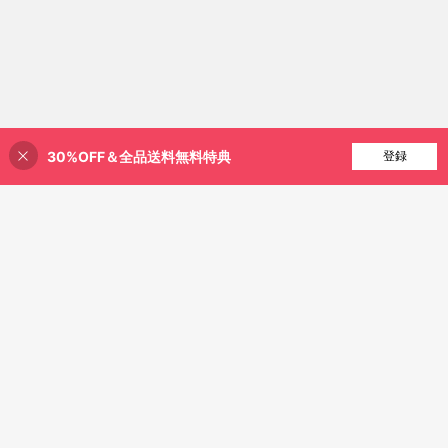
30%OFF＆全品送料無料特典
買い物かごに追加
登録
20% 割引！