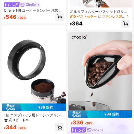
Cirelle
Cirelle 1個 コーヒータンパー 木製ハ
ポルタフィルターバスケット取り外
ンドル、ステンレス鋼エスプレッソ
しツール ステンレス製 コーヒー粉カ
546
#10 ベストセラー
に ステンレス製ドリンクウェア その他のコーヒーツール
¥
-20%
プレスツール、コーヒー粉用、バリ
ップ分解ツール エスプレッソマシン
364
スタ必需品、コーヒーマシン用、カ
アクセサリー
¥
フェ・自宅・エスプレッソ用プロフ
ェッショナルコーヒーアクセサリ
ー、グリップ性抜群 平らな底面、コ
ーヒー好きへのギフト
¥86 節約
¥84 節約
1個 エスプレッソ用ドージングリン
グ アルミニウム製コーヒーパウダー
高リピート率
336
ドージングリング フラネル マグネッ
¥
-20%
344
ト付き交換可能 コーヒーメーカーア
¥
-20%
choxila
クセサリー 51/53/58mm、コーヒー