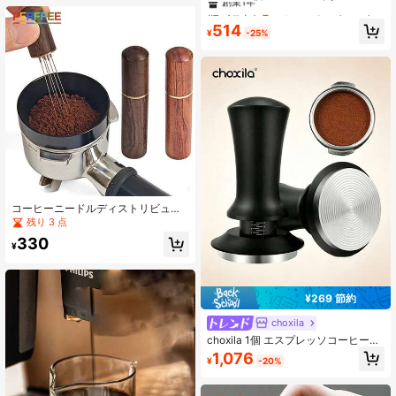
ル ステンレス製 コーヒーパウダーニ
#7 ベストセラー
#7 ベストセラー
に コーヒータンパー
に コーヒータンパー
ードル 携帯用コーヒーパウダーディ
創業1年
創業1年
514
ストリビューター 家庭用コーヒーコ
¥
-25%
#7 ベストセラー
に コーヒータンパー
ーナー、オフィス、旅行に適してい
創業1年
ます
コーヒーニードルディストリビュー
ター コーヒーパウダー攪拌器 木製ハ
残り 3 点
ンドル エスプレッソ攪拌器 WDTツ
330
ール コーヒーディストリビューター
¥
バリスタアクセサリー
¥269 節約
choxila
choxila 1個 エスプレッソコーヒータ
ンパー、リップル ステンレススチー
1,076
¥
-20%
ルベース コーヒーマシンパウダータ
ンパー、調整可能な深さ、51mm/53
mm/58mm、エスプレッソコーヒー