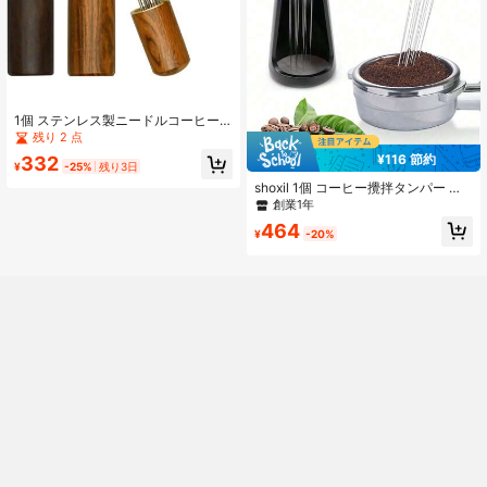
1個 ステンレス製ニードルコーヒー
撹拌スティック - 天然木製ハンドル
残り 2 点
とベース付きエスプレッソ撹拌棒、6
¥116 節約
332
本ニードル撹拌ヘッド、家庭用キッ
¥
-25%
残り3日
チンとコーヒーショップに適してい
shoxil 1個 コーヒー攪拌タンパー デ
ます
ィストリビューター WDTツール エ
創業1年
スプレッソ ニードルスターラー攪拌
464
ツール スタンド付き 304ステンレス
¥
-20%
鋼 12本のニードル 0.4mm コーヒー
タンパー ディストリビューションツ
ール