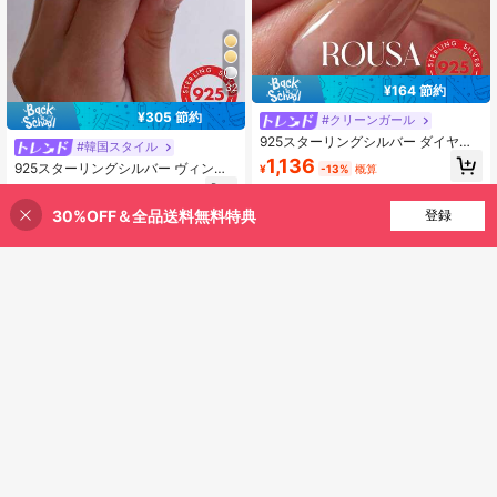
32
¥164 節約
¥305 節約
#クリーンガール
925スターリングシルバー ダイヤモ
#韓国スタイル
ンド インレイ エレガントリング 1
1,136
925スターリングシルバー ヴィンテ
¥
-13%
概算
個、繊細で独特、パーティーやボー
ージVシェイプ ジルコニア インレイ
ルに出席する女性に適しています、
1,069
¥
-22%
概算
リング、エレガントなパーティー誕
丁寧に作られたジュエリー、ガール
30%OFF＆全品送料無料特典
買い物かごに追加
生日ジュエリーギフト女性用 1個
登録
41% 割引！
フレンドへの記念日のプレゼントに
最適