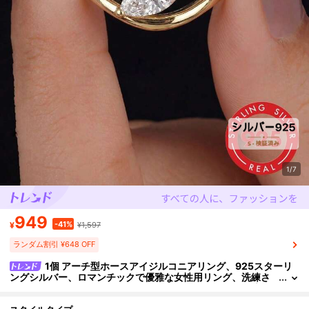
1/7
949
-41%
¥
¥1,597
ランダム割引 ¥648 OFF
1個 アーチ型ホースアイジルコニアリング、925スターリ
ングシルバー、ロマンチックで優雅な女性用リング、洗練さ
れたジュエリーギフト、ガラ晩餐会やデートナイトに最適