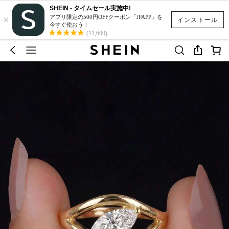
SHEIN - タイムセール実施中!
×
アプリ限定の500円OFFクーポン「JPAPP」を
インストール
今すぐ使おう！
(11,600)