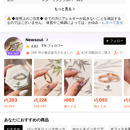
31K フォロワー
4.83
もっと見る
◆使用上のご注意◆ 全ての方にアレルギーが起きないことを保証する
ものではございません。 体質やご体調によっては、かゆみ・かぶれが生じ
...
すべて見る
31K フォロワー
4.83
る場合がありますので、皮膚に異常を感じたときは、すぐにご使用をお止
めいただき、専門医にご相談ください。
Newsoul.
フォロー
31K フォロワー
4.83
s***1
は
1日前
に購入しました
26K 件が最近販売されました
6.1K 回数目のご購入
フォロワ
31K フォロワー
4.83
31K フォロワー
4.83
31K フォロワー
4.83
1,263
1,228
965
1,055
1
¥
¥
¥
¥
¥
3% OFF
23% OFF
残り 2 点
残り 7 点
22%
31K フォロワー
4.83
あなたにおすすめの商品
おすすめ
バッグ＆リュックサック
ホーム＆インテリア
オフィス＆