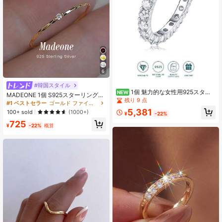
6
#韓国スタイル
1個 魅力的な女性用925スター
NEW
MADEONE 1個 S925スターリングシ
リングシルバーモアッサナイトリン
残り 9 点
ルバー ミニマリストリング ジルコニ
#1 ベストセラー
ゴールド ファインシングルリング
グ、結婚式、プロポーズ、記念日の
アストーン付き、繊細で優雅、女性
5,381
100+ sold
(1000+)
お祝い、バレンタインデーのギフト
¥
-22%
や先生への贈り物に適しています
に適しています
725
¥
-22%
概算