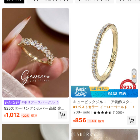
31K フォロワー
4.83
31K フォロワー
4.83
31K フォロワー
4.83
31K フォロワー
4.83
¥438 節約
キュービックジルコニア装飾スター
#ホリデースパークル
リングシルバーリング、ウェディン
#1 ベストセラー
イエローゴールド ファインシングルリング
925スターリングシルバー 高級 光沢
グエンゲージメントブライダルジュ
200+ sold
のある馬の目型ジルコニア インレイ
(1000+)
1,012
エリー
¥
-22%
概算
リング 1個、女の子の日常通勤、装
856
飾、パーティーなどのシーンに適し
¥
-34%
概算
ています、高品質、繊細なジュエリ
ーギフト