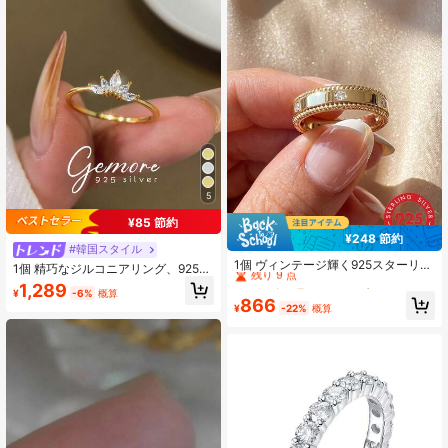
5
¥85 節約
¥248 節約
#8 ベストセラー
に 14 Kゴールドメッキ 女性用高級リング
#韓国スタイル
残り 9 点
1個 ヴィンテージ輝く925スターリン
1個 精巧なジルコニアリング、925ス
グシルバー キュービックジルコニア
#8 ベストセラー
#8 ベストセラー
に 14 Kゴールドメッキ 女性用高級リング
に 14 Kゴールドメッキ 女性用高級リング
ターリングシルバー、エレガント&ミ
1,289
リング、女性の日常着用、ホリデー/
¥
-6%
概算
ニマリスト、女性用リング、母の日
残り 9 点
残り 9 点
866
パーティージュエリーギフトに適し
¥
-22%
概算
ファインジュエリーギフト
#8 ベストセラー
に 14 Kゴールドメッキ 女性用高級リング
ています
残り 9 点