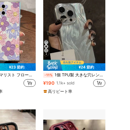
4
¥23 節約
¥24 節約
/S25PLUS/S25 Ultra/A16/A36/A26/A56/A50/A12/A32/A52/A72/A51/A21S/A13/A14/S24/S24PLUS/S24Ultra/S20/S23/S22/A53/S20FE/S21対応、11/12Pro/12/12X/13Pro/14Pro/15Pro/X3pro対応、Redmi 10/9/Note9/12c/Note11pro/Note8Pro/9C/9a対応、耐衝撃スマホ保護ケース
1個 TPU製 大きな穴レンズ 落下防止スマホケース ミニマルデザイン 11/12/13/13 Pro Max/14 Pro Max/15/15 Pro/15 Plus/15 Pro Max/16/16 Pro/16 Plus/16 Pro Max/17/17 Air/17 Pro/17 Pro Max/18 Pro/18 Pro Max/シリーズ対応
-11%
¥190
1.1k+ sold
率
高リピート率