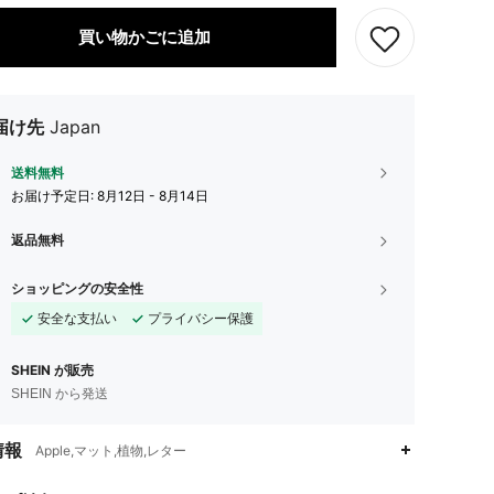
買い物かごに追加
届け先
Japan
送料無料
お届け予定日:
8月12日 - 8月14日
返品無料
ショッピングの安全性
安全な支払い
プライバシー保護
SHEIN が販売
SHEIN から発送
4.94
360
46K
情報
Apple,マット,植物,レター