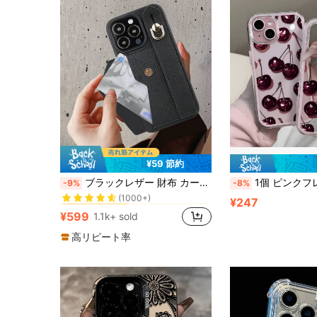
¥59 節約
に iPhone 11 Pro カードホルダー型携帯電話ケース
#5 ベストセラー
ブラックレザー 財布 カードホルダー カードケース フォンケース 1個 ブラックレザー カードホルダー リストレット フォンケース、Apple 16e/11/12/13/14/17/15 Pro Max、Galaxy S20 Ultra/S21 Plus/S21 Ultra/S22 Plus/S23/S24/S25 Ultra、5A 5G/6 Pro/7/7 Pro/8/8 Pro、Xperia 1 V/5 V/10 V対応、母の日 ビジネス プロフェッショナル 記念日のギフト
1個 ピンクフレームケース 2in1レンズ ストレートエッジ レッドビッグチェリー柄 スマホケース パーソナライズ対応
-9%
-8%
(1000+)
に iPhone 11 Pro カードホルダー型携帯電話ケース
に iPhone 11 Pro カードホルダー型携帯電話ケース
#5 ベストセラー
#5 ベストセラー
¥247
(1000+)
(1000+)
¥599
1.1k+ sold
に iPhone 11 Pro カードホルダー型携帯電話ケース
#5 ベストセラー
(1000+)
高リピート率