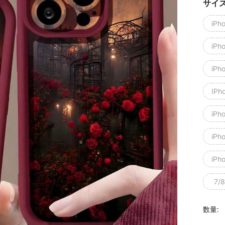
サイ
iPh
iPh
iPh
IPh
iPh
iPh
iPh
7/8
数量: