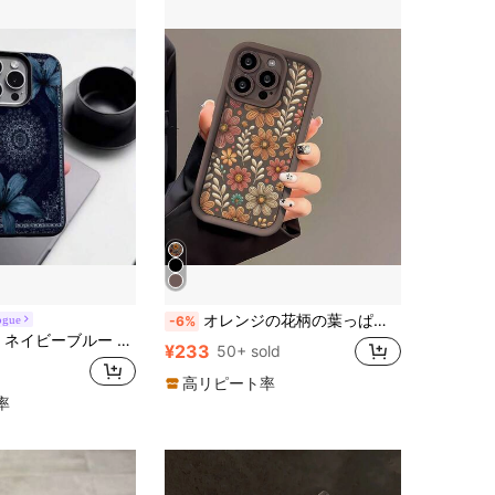
オレンジの花柄の葉っぱの自然をモチーフにしたキュートなヴィンテージ風のヨーロッパとアメリカのスタイルのチョコレート、コーヒー、マットブラウンのスマホケース。段差のあるデザインで、落下防止のソフトシェルで全面をカバー。Samsung/Galaxy/Honorに対応。
ogue
-6%
7 Pro Max/17/16 Pro Max/15/13/12/11/S20 FE/A15/S24/A55/Note 11/Note 12/Note 13 Pro対応 フルカバー 耐衝撃 ソフトシェル 保護カバー
¥233
50+ sold
高リピート率
率