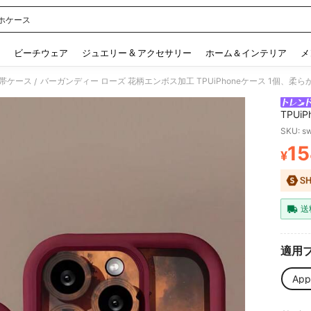
ホケース
 and down arrow keys to navigate search 検索履歴 and 人気ワード. Press Enter to 
ビーチウェア
ジュエリー & アクセサリー
ホーム＆インテリア
メ
帯ケース
バーガンディー ローズ 花柄エンボス加工 TPUiPhoneケース 1個、
/
TPU
SKU: s
15
¥
PR
送
適用
App