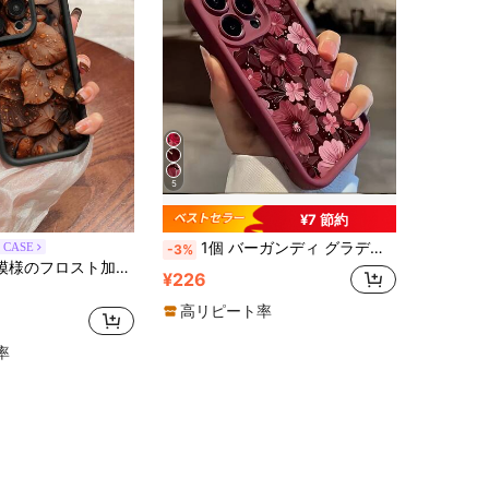
5
¥7 節約
1個 バーガンディ グラデーション ミニマリスト 花柄プリント 鮮やかな花柄 iPhone 16、15 Pro Max、14 Plus、13、12、11 Pro Max対応 ホワイト ファッショナブル 防塵保護シェル クリエイティブ ホリデー ギフト Samsung シリーズ対応 国際版、国内版ではありません
 CASE
-3%
PUソフト耐落下防水保護スマホケース1個（iPhone対応、国際版、国内版ではありません）
¥226
高リピート率
率