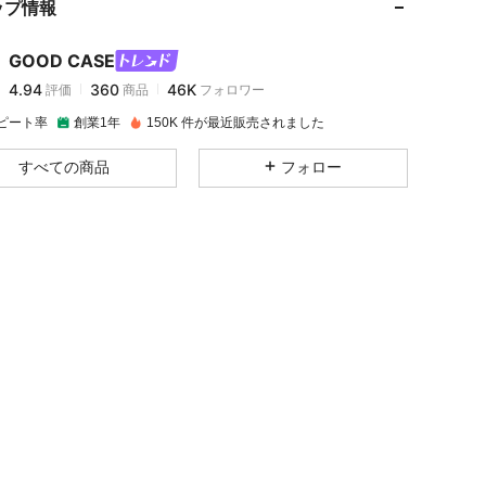
ップ情報
4.94
360
46K
GOOD CASE
4.94
360
46K
評価
商品
フォロワー
i***4
は
1日前
に購入しました
ピート率
創業1年
150K 件が最近販売されました
4.94
360
46K
すべての商品
フォロー
4.94
360
46K
4.94
360
46K
4.94
360
46K
4.94
360
46K
4.94
360
46K