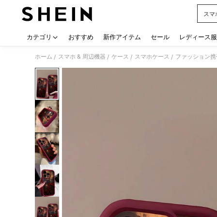
スマ
Use up
カテゴリ
おすすめ
新作アイテム
セール
レディース服
ホーム
スマホ & 周辺機器
ケース
スマホケース
ファッション携
/
/
/
/