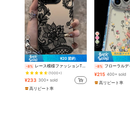
11
5
¥20 節約
レース模様ファッションTPUブラックレース模様ファッション1個ブラックレース模様ユニークグラフィックTPU耐衝撃スマホケース、Apple 16、15、14、13、12、11 Pro Maxシリーズ防水耐落下傷性アニバーサリーギフトパーティー春
フローラルデイジー要素 強化コーナー 透明 耐落下 スマホケース、ミニマリスト春スタイル ソフトケース、15/15 Pro/15 Plus/15 Pro 
-8%
-8%
(1000+)
¥215
400+ sold
¥233
300+ sold
高リピート率
高リピート率