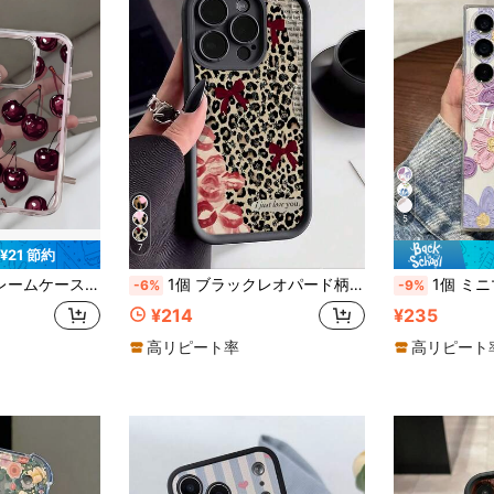
5
7
¥21 節約
 Apple 16Promax 17/16/15/14Plus/13/12/11対応 保護ケース Air
1個 ブラックレオパード柄 レッドリボン リッププリント ミニマリスト パーソナライズ TPU 衝撃吸収 フルカバー スマホケース Apple 17 16 15 14 13 12 11 Pro Max Air およびシリーズ対応
1個 ミニマリスト フローラル 耐衝撃 滑り止め 透明塗装 スマホケース 保護カバー 16/11/16pro/16plus/16promax/16e/15Promax/13/14/12/XS/XR/7G/8P対応、Samsung Galaxy S25
-6%
-9%
¥214
¥235
高リピート率
高リピート