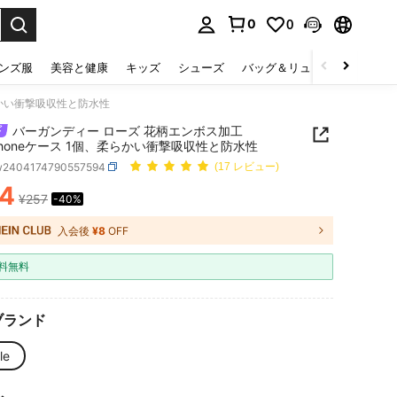
0
0
select.
ンズ服
美容と健康
キッズ
シューズ
バッグ＆リュック
下着＆
柔らかい衝撃吸収性と防水性
バーガンディー ローズ 花柄エンボス加工
iPhoneケース 1個、柔らかい衝撃吸収性と防水性
w2404174790557594
(17 レビュー)
4
¥257
-40%
ICE AND AVAILABILITY
入会後
¥8
OFF
料無料
ブランド
le