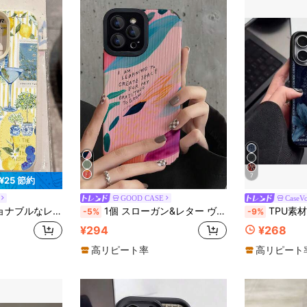
7
¥25 節約
GOOD CASE
CaseV
止めソフトフォンケース Apple、スマートフォン対応 国際版、国内版ではありません
1個 スローガン&レター ヴィンテージパターン フェイクレザーテクスチャ 3Dソフト 耐衝撃 スマホケース
TPU素材 ネイビーブルー ヴィンテージレトロパターン ブルーリリー プレミアム雰囲気デザイン スマホケース 1
-5%
-9%
¥294
¥268
高リピート率
高リピート