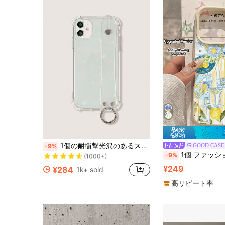
売り切れ間近！
1個の耐衝撃光沢のあるスマホケース、リストストラップ付き、iPhone 15 Pro Max対応、エレガントなスマホケースは12 Pro Maxとも互換性があり、防水、耐衝撃、傷防止
GOOD CASE
-9%
(1000+)
1個 ファッショナブルなレモン要素ストライプワイングラスパターンリッチテクスチャー耐衝撃 滑り
-9%
売り切れ間近！
売り切れ間近！
(1000+)
(1000+)
¥249
¥284
1k+ sold
売り切れ間近！
(1000+)
高リピート率