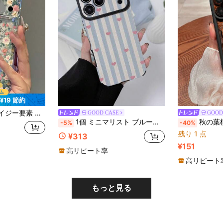
¥19 節約
Max/16/16 Pro/16 Pro Max/17/17 Pro/17 Pro Max対応、記念日ギフト、彼女へのギフト
GOOD CASE
GOOD
1個 ミニマリスト ブルーストライプ ピンクハート柄 フルカバー クラシック 耐衝撃 プレミアムテクスチャー PUレザー ソフト 大型ウィンドウ 新型 フルカバー スマホケース 友人、家族、カップル、自分への誕生日ギフト、ホリデーギフトに最適 17/16/15/14/13/12/11シリーズ対応
秋の葉模様のフロスト加工エンボス加工T
-5%
-40%
残り 1 点
¥313
¥151
高リピート率
高リピート
もっと見る