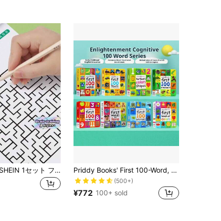
HEIN 1セット フォーカス迷路トレーニングブック - 学生の思考力開発・注意ゲーム、子供向け教育玩具迷路ゲームブック、休日、ハロウィン、クリスマスのギフトに最適
Priddy Books' First 100-Word, 動物、数字、色、形、トラック、恐竜、愛、自然、英語語彙辞典、早期読書、早期描画、寝る前の読書、英語早期学習、子供の日記、ジャーナル、ノートに適しています
(500+)
¥772
100+ sold