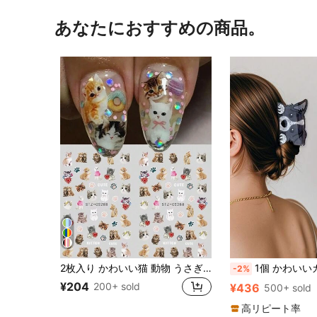
あなたにおすすめの商品。
2枚入り かわいい猫 動物 うさぎ 3D ソフト エンボス リリーフ 自己接着 ネイルアート ステッカー かわいい 可愛い 子犬 子猫 星 マニキュア デコレーション、薄くて丈夫な高品質ネイルステッカー DIY ネイル用品
1個 かわいいカートゥーン犬型 PVC素材 中サイズ ヘ
-2%
¥204
200+ sold
¥436
500+ sold
高リピート率