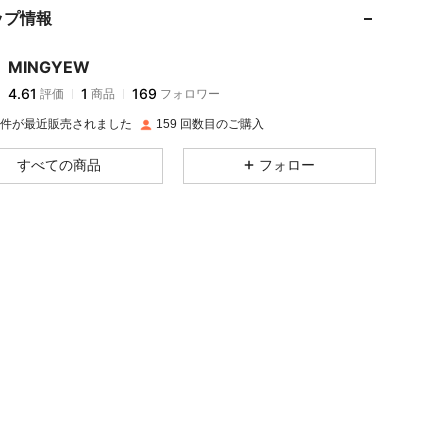
ップ情報
4.61
1
169
4.61
1
169
MINGYEW
4.61
1
169
評価
商品
フォロワー
4.61
1
169
5K 件が最近販売されました
159 回数目のご購入
4.61
1
169
すべての商品
フォロー
4.61
1
169
4.61
1
169
4.61
1
169
4.61
1
169
4.61
1
169