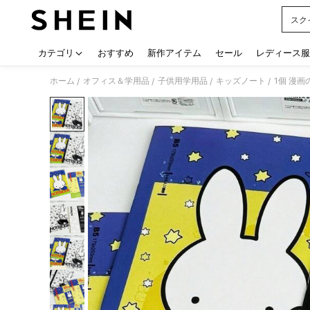
スク
Use up
カテゴリ
おすすめ
新作アイテム
セール
レディース服
ホーム
オフィス＆学用品
子供用学用品
キッズノート
/
/
/
/