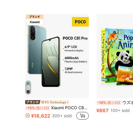
ウズボーン ポップアップ アニマルズ 3Dブック、
FG Technology
-10%
残り3日
Xiaomi POCO C81 Pro スマートフォン、6.9インチ没入型ディスプレイ、120Hz高リフレッシュレート、強力なオクタコアプロセッサ、6000mAh(標準)大容量バッテリー、ウェットタッチテクノロジー2.0、Google Gemini、ファッショナブルなミニマリストデザイン、NFCなし
-13%
残り3日
¥867
100+ sold
¥18,622
300+ sold