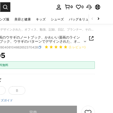
0
0
select.
ンズ服
美容と健康
キッズ
シューズ
バッグ＆リュック
下着＆
1個 漫画のウサギのノートブック、かわいい漫画のラインノートブック、ウサギのパターンでデザインされた、オフィス、勉強、記録、日記、プランナー、その他のシナリオに適した洒落たステーショナリー。ファンや10代の若者への理想的なギフトです。
漫画のウサギのノートブック、かわいい漫画のライン
ブック、ウサギのパターンでデザインされた、オフ
勉強、記録、日記、プランナー、その他のシナリオ
l260406104662652370428
(1 レビュー)
た洒落たステーショナリー。ファンや10代の若者へ
的なギフトです。
05
ICE AND AVAILABILITY
料無料
ズ
B
イズガイド
ありませんが、この商品は完売しました。
完売