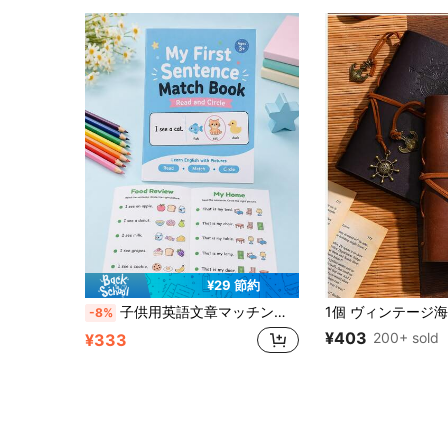
¥29 節約
子供用英語文章マッチングワークブック 初等教育啓蒙認知学習本 文章を読み、絵に丸をつける 新学期シーズン 学校復帰 補習学習ノート 教師宿題本
-8%
¥403
200+ sold
¥333