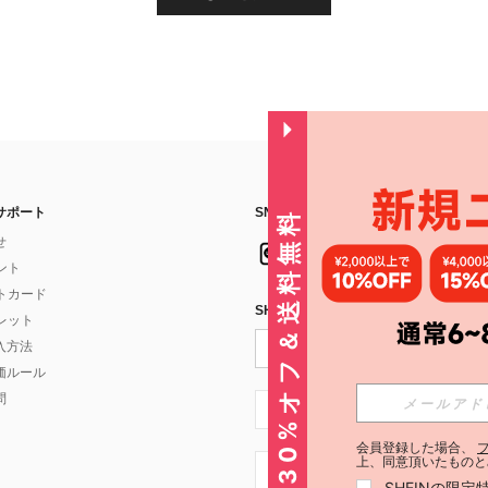
サポート
SNSフォローはこちら：
30%オフ＆送料無料
せ
イント
フトカード
SHEIN STYLE NEWSを購読する
ォレット
入方法
価ルール
問
JP + 81
会員登録した場合、
上、同意頂いたものと
JP + 81
SHEINの限