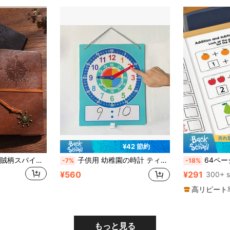
¥42 節約
1個 ヴィンテージ海賊柄スパイラルノート - ユニークなスタイルのトラベルジャーナル、丈夫な線入りページでメモ取りに最適
子供用 幼稚園の時計 ティーチング デモンストレーション 分針と時針を学ぶ 時間学習エッセンシャル ホームスクール用品
64ページ デジタル穴埋めワークブック、森と海の動物、果物
-7%
-18%
¥560
¥291
300+ s
高リピート
もっと見る