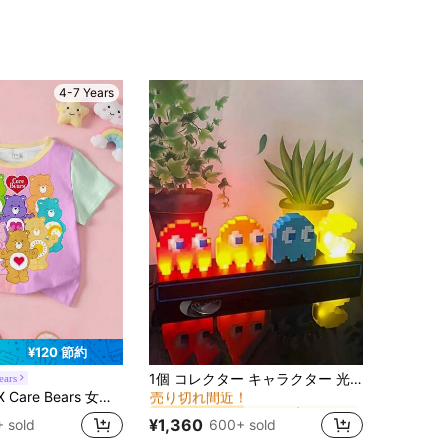
4-7 Years
¥120 節約
に テーブルランプ
#1 ベストセラー
1個 コレクター キャラクター 光とゴーストライト、コレクター キャラクター デコラティブライト
ears
売り切れ間近！
用かわいいカートゥーンベアコントラストカラー半袖Tシャツ、カジュアルデイリーコミューター
に テーブルランプ
に テーブルランプ
#1 ベストセラー
#1 ベストセラー
売り切れ間近！
売り切れ間近！
¥1,360
600+ sold
 sold
に テーブルランプ
#1 ベストセラー
売り切れ間近！