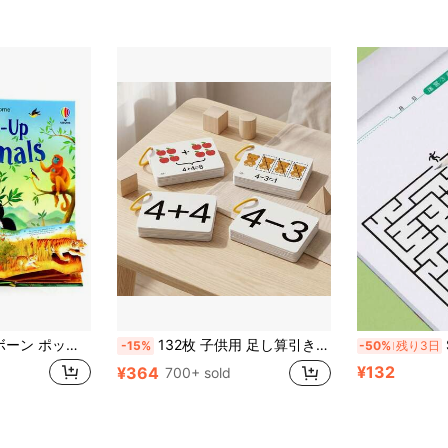
インタラクティブ リフトザフラップ＆ピークスルー絵本、英語学習、動物認識、幼児教育認知ブック
132枚 子供用 足し算引き算 数学フラッシュカード: 早期学習 計算、掛け算割り算の練習、計算能力向上 - 学習用品やホリデーギフト(3歳以上の子供向け)、教室での活動、算数の練習、教育用フラッシュカード、対話型学習、高品質印刷、子供向け素材、計数フラッシュカード、幼稚園児、家庭学習用品
S
-15%
-50%
残り3日
¥132
¥364
700+ sold