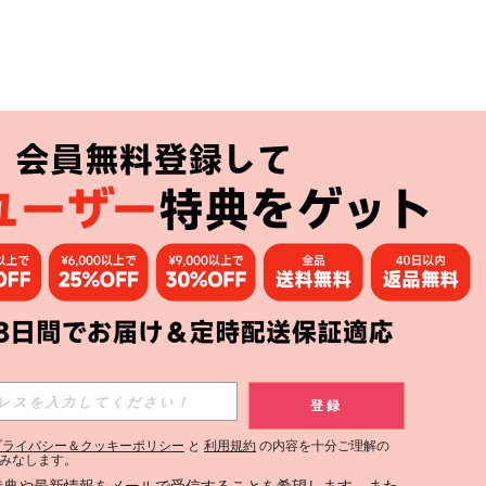
アプリ
購読
登録
登録する
プライバシー＆クッキーポリシー
と
利用規約
の内容を十分ご理解の
みなします。
購読
定特典や最新情報をメールで受信することを希望します。また、