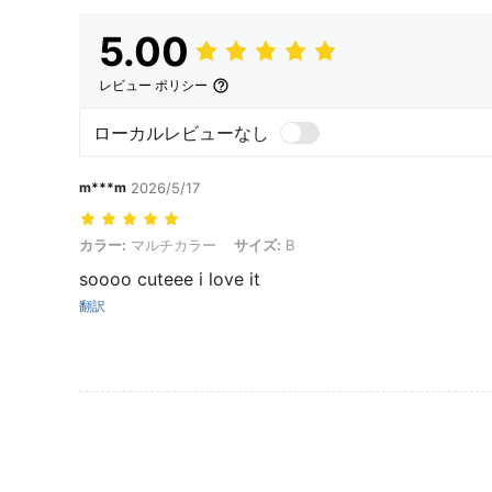
5.00
レビュー ポリシー
ローカルレビューなし
m***m
2026/5/17
カラー: マルチカラー, サイズ: B
カラー:
マルチカラー
サイズ:
B
soooo cuteee i love it
翻訳