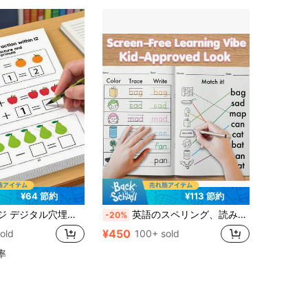
¥64 節約
¥113 節約
と植物のパターン、保護者と教師が簡単に識別できます。子供が自宅や学校で数字を学ぶのに最適、新学期の文房具に最適です。
英語のスペリング、読み書きの練習ノート - マッチング、トレース、語彙活動を含む | 自信とランゲージスキルを育むための初期学習ワークブック
-20%
¥450
old
100+ sold
率