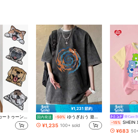
¥1,231 節約
アクリップ 女性用、日常使いに適し、理想的なギフト
ゆうぎおう 遊戯王 OCG デュエルモンスターズ アニメ 漫画 ウォッシュTシャツ メンズ/レディース スポーツ 夏服 トップス 半袖 無地 通気性 ファッション ゆったり おもしろウォッシュTシャツ
Care B
国内発送
-50%
SHEIN X Care Bears 女の子
-15%
¥1,235
100+ sold
¥683
50+