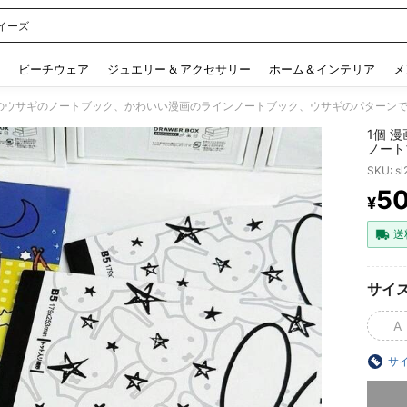
イーズ
 and down arrow keys to navigate search 検索履歴 and 人気ワード. Press Enter to 
ビーチウェア
ジュエリー & アクセサリー
ホーム＆インテリア
メ
1個 
ノート
ィス、
SKU: s
に適し
の理想
5
¥
PR
送
サイ
A
サ
申し訳