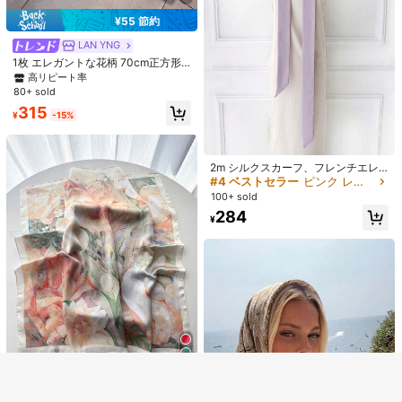
バンダナ
¥55 節約
LAN YNG
1枚 エレガントな花柄 70cm正方形
スカーフ、多用途バンダナ、ウエス
高リピート率
トタイ、ヘアアクセサリー、女性用
80+ sold
ファッショナブルなシルク調スカー
315
フ
¥
-15%
2m シルクスカーフ、フレンチエレ
ガントスカーフドレス、リボンデコ
#4 ベストセラー
ピンク レディースバンダナ＆スクエアスカーフ
レーション細いヘアバンドタイスト
100+ sold
ラップ
284
¥
'
ワンサイズ
'サイズの関連する在庫アイテムをチェック
全てを見る
申し訳ございませんが、この商品は完売しました。
30%OFF＆全品送料無料特典
完売
登録
5