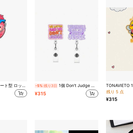
TONAVIETO 1個 ハート型 ロッキングファン バッジリール アクリル製 伸縮式バッジホルダー クリップ スイベルアリゲータークリップ付き 看護師・学生・オフィススタッフ用
1個 Don't Judge バッジリール 伸縮式バッジホルダー クリップ スイベルアリゲータークリップ付き RN LPN CNA用、かわいい医療従事者ギフト、教師 医師アクセサリー
-5%
残り3日
残り 5 点
¥315
¥315