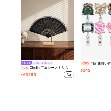
1個 面白い伸縮式ナースバッジリール、回転式アリゲータークリップ付きかわいいバッ
Muroi Mono
-20%
Cirelle 二重レーストリム プリンセス扇子、モダン折りたたみ扇子、家庭用に適しています
-9%
¥242
¥260