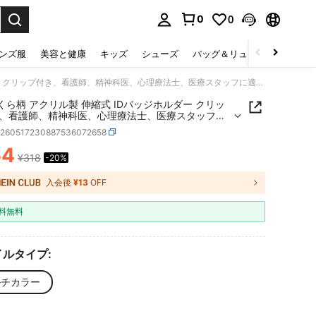
0
0
select.
ンズ服
美容と健康
キッズ
シューズ
バッグ＆リュック
下着＆
1個 さくら柄 アクリル製 伸縮式 IDバッジホルダー クリップ付き、看護師、精神科医、心理療法士、医療スタッフに適しています、新学期シーズンにも
さくら柄 アクリル製 伸縮式 IDバッジホルダー クリッ
、看護師、精神科医、心理療法士、医療スタッフに
います、新学期シーズンにも
h260517230887536072658
54
¥318
-20%
ICE AND AVAILABILITY
入会後
¥13
OFF
料無料
ルタイプ:
ルチカラー