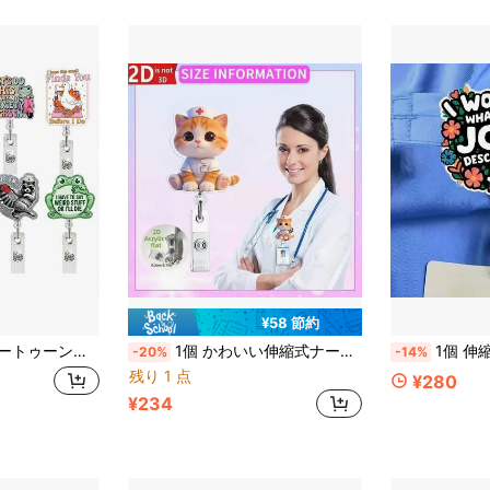
¥58 節約
式、ネームクリップ、IDクリップ、ナースバッジアクセサリー付き、薬剤師、看護師、医療スタッフに適しています、学校再開の必需品。
1個 かわいい伸縮式ナース・ドクターバッジクリップ - アクリル製ネームタグ パターンプリントデザイン、耐久性のあるIDホルダー装飾、医療従事者、女性、医療スタッフ、ナースの仕事用アクセサリー、医療スタッフアクセサリー、遊び心のあるデザイン、スタイリッシュな外観
1個 伸縮式IDカードホルダー ベルトクリップ付き - 伸縮式ID名
-20%
-14%
残り 1 点
¥280
¥234