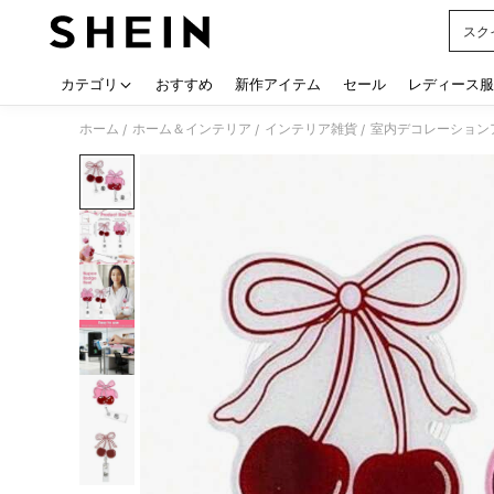
スク
Use up
カテゴリ
おすすめ
新作アイテム
セール
レディース服
ホーム
ホーム＆インテリア
インテリア雑貨
室内デコレーションア
/
/
/