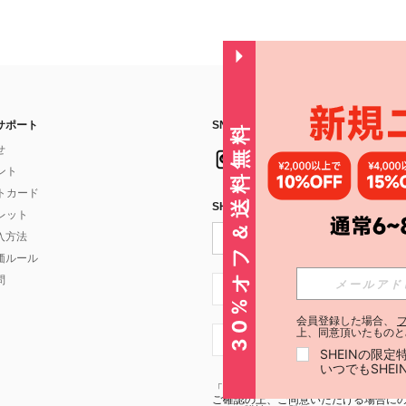
サポート
SNSフォローはこちら：
30%オフ＆送料無料
せ
イント
フトカード
SHEIN STYLE NEWSを購読する
ォレット
入方法
価ルール
問
JP + 81
会員登録した場合、
上、同意頂いたものと
JP + 81
SHEINの限
いつでもSHE
「SHEIN STYLE NEWSの購読には「
利
ご確認の上、ご同意いただける場合にのみ