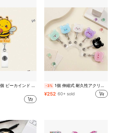
TONAVIETO 1個 ビーカインド かわいい バッジリール アクリル製 伸縮式バッジホルダー スイベル式アリゲータークリップ付き 看護師 CNA 小児科医 医療従事者 学生 オフィスワーカー向け アクセサリー ギフト
1個 伸縮式 耐久性アクリル製IDバッジホルダー - 看護師バッジリール クリップ付き、医療従事者、学用品、新学期シーズンに適しています
-3%
¥252
60+ sold