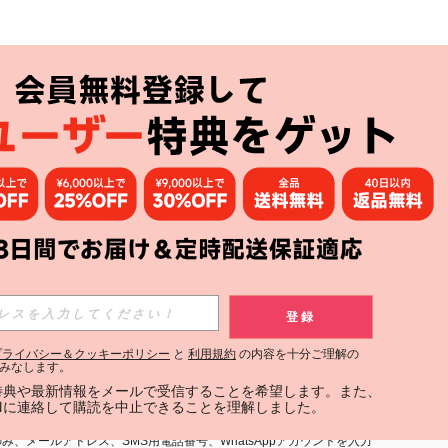
アプリ
購読
登録
登録する
プライバシー＆クッキーポリシー
と
利用規約
の内容を十分ご理解の
みなします。
購読
定特典や最新情報をメールで受信することを希望します。また、
INに連絡して購読を中止できることを理解しました。
用規約
」および「
プライバシーポリシー
」への同意が必要です。内容を
、メールアドレス、SMS用電話番号、WhatsAppアカウントを入力