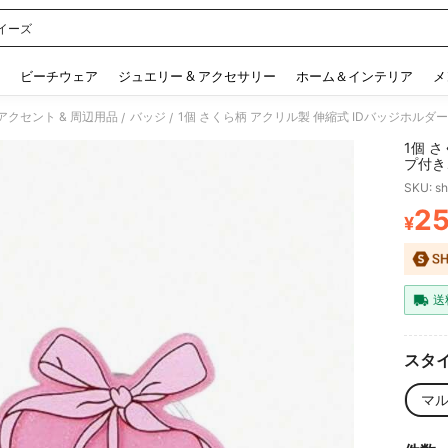
イーズ
 and down arrow keys to navigate search 検索履歴 and 人気ワード. Press Enter to 
ビーチウェア
ジュエリー & アクセサリー
ホーム＆インテリア
メ
クセント & 周辺用品
バッジ
/
/
1個 
プ付き
適して
SKU: s
2
¥
PR
送
スタイ
マ