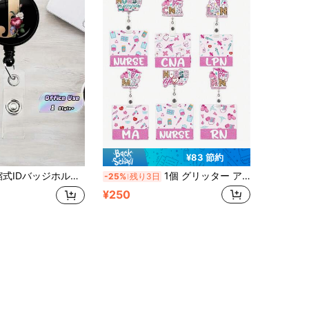
¥83 節約
ーリング A-Z 名札 ナース ドクター 黒 バッジリール オフィス用品 簡単識別 学校に戻る
1個 グリッター アクリル 簡単クリップ式 医療ID バッジ、ナース ネームタグ、病院IDカードホルダー、オフィスワーカーや学生に必須、学校・オフィス用品、新学期、バッジクリップ
-25%
残り3日
¥250