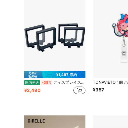
¥1,497 節約
ディスプレイスタンド ラバーストラップ アクリルキーホルダー 収納 展示 汚れ防止 台座付き ブラック11×11cm 4個
国内発送
-38%
¥357
¥2,490