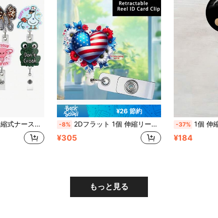
¥26 節約
ジホルダー、ナース、医師、オフィススタッフのIDカード装飾に適しています
2Dフラット 1個 伸縮リール入れ IDカードホルダー、ナースバッジクリップ、医師、学生、教師、医療アシスタントに適しています。母の日、父の日、誕生日のプレゼントとしても家族や友人に贈れます。
1個 伸縮式IDバッジホルダー 丸型ガラスキ
-8%
-37%
¥305
¥184
もっと見る