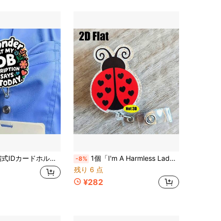
4.88
127
480
4.88
127
480
4.88
127
480
4.88
127
480
札ロール (病院IDバッジ対応) 看護師、医師、作業員、看護助手に適しています - 軽量でクリップしやすく、イベントやユニフォームに最適です。
1個「I'm A Harmless Ladybug」アクリル製伸縮ネームタグスクロール | 教師、医師、看護師に最適 | オフィスギフト | アクリル製ネームタグクリップ
-8%
残り 6 点
¥282