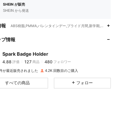
SHEIN が販売
SHEIN から発送
情報
ABS樹脂,PMMA,バレンタインデー,プライド月間,新学期,クリスマス,感謝祭
4.88
127
480
ップ情報
4.88
127
480
Spark Badge Holder
4.88
127
480
評価
商品
フォロワー
K 件が最近販売されました
4.2K 回数目のご購入
4.88
127
480
すべての商品
フォロー
4.88
127
480
4.88
127
480