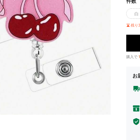
件数
白
残り
購入で
お