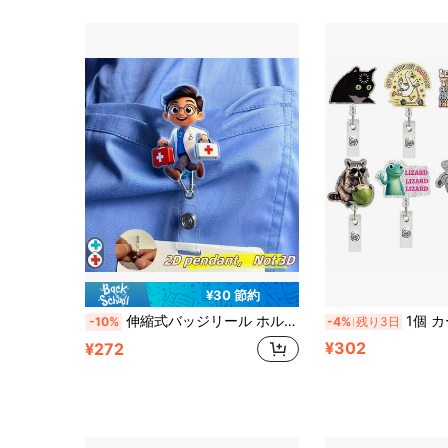
¥30 節約
伸縮式バッジリール ホルダー IDクリップ付き - アクリル製ナース ネームタグカードホルダー、医師 RN LPN 伸縮式カードリールホルダー、病院勤務用、ホリデーギフト
1個 カートゥーン動物シリーズ バッジスクロール、ナースバッジスクロール、伸縮
-10%
-4%
残り3日
¥302
¥272