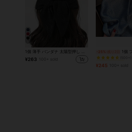
4
#7 ベストセラー
1個 薄手 バンダナ 太陽型押し スクエアヘッドスカーフ
1個 フェイクシルク シンプルパターン プリ
-25%
残り2日
(500+)
#7 ベストセラー
#7 ベストセラー
¥263
100+ sold
(500+)
(500+)
¥245
100+ sold
#7 ベストセラー
(500+)