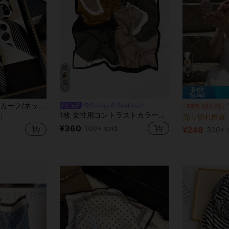
8
11
1個 多用途水玉柄スカーフ/ネッカチーフ、エレガント、コーディネート、バッグの装飾、プロの客室乗務員、あらゆる場面に適しています
1枚
Echarpe & Bandanas
-25%
残り2日
1枚 女性用コントラストカラー幾何学プリントスクエアシルクスカーフ、エレガントなネッカチーフヘアアクセサリー、ビーチ、休暇
売り切れ間近
)
¥360
100+ sold
¥248
300+ 