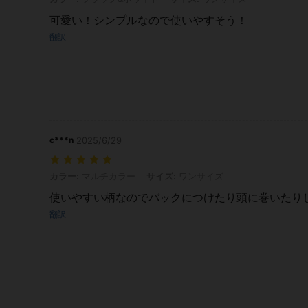
可愛い！シンプルなので使いやすそう！
翻訳
c***n
2025/6/29
カラー: マルチカラー, サイズ: ワンサイズ
カラー:
マルチカラー
サイズ:
ワンサイズ
使いやすい柄なのでバックにつけたり頭に巻いたり
翻訳