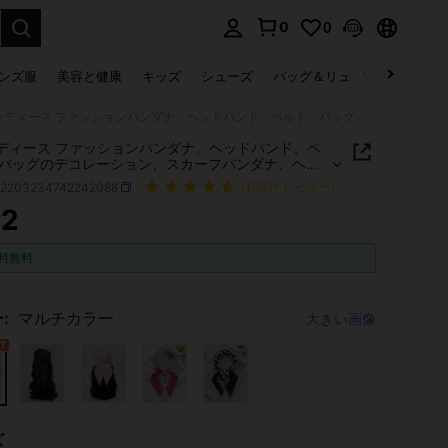
0
0
select.
ンズ服
美容と健康
キッズ
シューズ
バッグ＆リュック
下着＆
1枚 レディース ファッションバンダナ、ヘッドバンド、ベルト、バッグのデコレーション、スカーフバンダナ、ヘアバンド、ヘッドバンドとして使える、スタイルを演出するのに最適
レディース ファッションバンダナ、ヘッドバンド、ベ
バッグのデコレーション、スカーフバンダナ、ヘア
、ヘッドバンドとして使える、スタイルを演出する
c2203234742242088
(1000+ レビュー)
適
72
ICE AND AVAILABILITY
料無料
:
マルチカラー
大きい画像
ズ