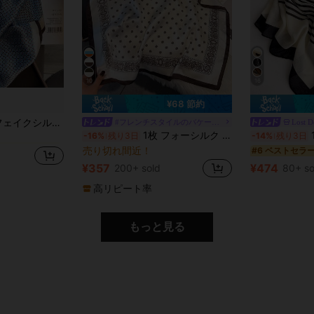
10
16
¥68 節約
青い レディースバンダナ＆スクエアスカーフ
ント 小さな正方形スカーフ/バンダナ ウエストベルト レディース、春/夏/スカーフ/ネッカチーフ
#フレンチスタイルのバケーションドレス
Lost D
1枚 フォーシルク ペイズリー フローラル プリント 70cm角スカーフ、レディース新作バンダナ、多用途ネックタイ、ヘアアクセサリー、ファッションネッカチーフ
1枚
-16%
残り3日
-14%
残り3日
青い レディースバンダナ＆スクエアスカーフ
青い レディースバンダナ＆スクエアスカーフ
売り切れ間近！
#6 ベストセラ
青い レディースバンダナ＆スクエアスカーフ
¥357
¥474
200+ sold
80+ so
高リピート率
もっと見る