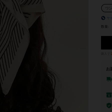
ワ
サ
数量:
購入で
お