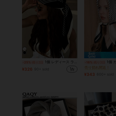
#3 ベストセラー
1個 レディース ラグジュアリーサテンヘッドスカーフ - コントラストボーダー付きシルクヘアバンド、ボヘミアンスタイルシルクヘッドスカーフ - スタイリッシュなボーダー付き多機能ファッションヘアアクセサリー バンダナ
1個 カジュアル ストライプ デザイン 90 スカーフ、新作 春秋用レディースバ
-25%
残り2日
-16%
残り3日
売り切れ間近！
#3 ベストセラー
#3 ベストセラー
¥326
90+ sold
売り切れ間近！
売り切れ間近！
¥343
600+ sold
#3 ベストセラー
売り切れ間近！