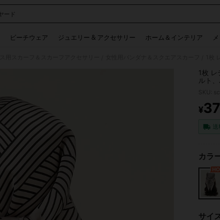
ヤード
 and down arrow keys to navigate search 検索履歴 and 人気ワード. Press Enter to 
ビーチウェア
ジュエリー & アクセサリー
ホーム＆インテリア
メ
ス用スカーフ＆スカーフアクセサリー
女性用バンダナ＆スクエアスカーフ
/
/
1枚 
ルト、
バンド
SKU: s
のに最
3
¥
PR
送
カラー
サイ