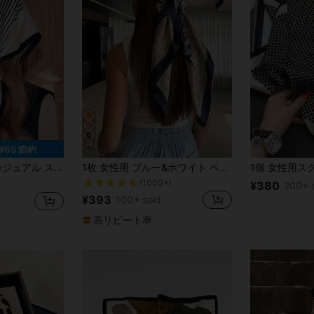
28
¥65 節約
アクリル ウィメンズスカーフ&スカーフアクセサリー
ンダナ、ウエストバンド/装飾/ヘアバンドとしても使える マルチファンクション、ファッショナブルアクセサリーエレガントバンダナ、ヘアバンド、アイデアアイテム冬 秋のファッションに
1枚 女性用 ブルー&ホワイト ペイズリー柄スカーフ、サテン滑らかな肌触り ヘッドスカーフ/ネッカチーフ、ドレスに合わせて使えます
(1000+)
アクリル ウィメンズスカーフ&スカーフアクセサリー
アクリル ウィメンズスカーフ&スカーフアクセサリー
¥380
200+ 
¥393
100+ sold
アクリル ウィメンズスカーフ&スカーフアクセサリー
高リピート率