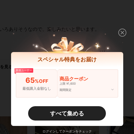
ろいろありそうなので、楽しみたいと思います。
いいね！ (1)
スペシャル特典をお届け
を見る
新規ユーザー
商品クーポン
65
%OFF
上限 ¥1,600
最低購入金額なし
期間限定
すべて集める
ログインしてクーポンをチェック