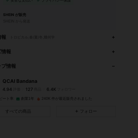
安全な支払い
プライバシー保護
SHEIN が販売
SHEIN から発送
情報
トロピカル,春/夏/冬,幾何学
4.94
127
6.4K
ズ情報
ップ情報
4.94
127
6.4K
QCAI Bandana
4.94
127
6.4K
評価
商品
フォロワー
c***e
は
1日前
に購入しました
ピート率
創業1年
240K 件が最近販売されました
4.94
127
6.4K
すべての商品
フォロー
4.94
127
6.4K