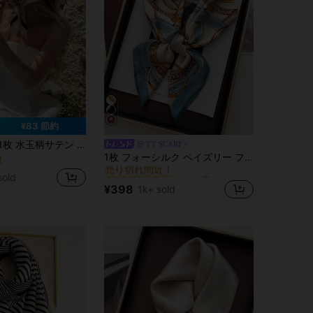
¥83 節約
 水玉柄サテン スカーフ、新作春ファッション レディースヘッドスカーフ、ベルト、パッケージ装飾、リボン、ヘアバンド、スカーフとして使用可能、全体のルックを向上させる理想的な選択
YY SCARF
に 女性用ヘアスカーフ .
#3 ベストセラー
1枚 フォーシルク ペイズリー フローラル プリント 70cm 小判スカーフ、レディース新作バンダナ、多用途ネックタイ、ヘアアクセサリー、ファッションネッカチーフ
！
売り切れ間近！
に 女性用ヘアスカーフ .
に 女性用ヘアスカーフ .
#3 ベストセラー
#3 ベストセラー
sold
売り切れ間近！
売り切れ間近！
¥398
1k+ sold
に 女性用ヘアスカーフ .
#3 ベストセラー
売り切れ間近！