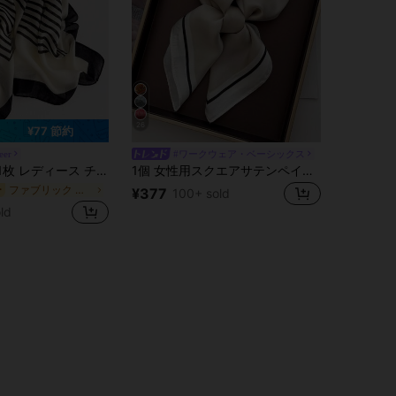
26
¥77 節約
eer
#ワークウェア・ベーシックス
 レディース チェック柄 大判スカーフ サテン製 ソフト 肌に優しい ラップスカーフ 春夏 日よけ ビーチ ロングスカーフ
1個 女性用スクエアサテンペイズリー柄ヘッドスカーフ
ファブリック 女性用スカーフ
ー
¥377
100+ sold
ld