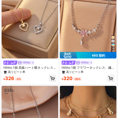
13
¥80 節約
Hihho
Hihho
Hihho 1個 高級ハート蝶ネックレス
Hihho 1個 フラワーネックレス、繊
レディース、デザイン重視のジルコ
細でミニマリストなクラビクルチェ
高リピート率
高リピート率
ニアインレイ鎖骨チェーン、通勤や
ーン、フランス/ヨーロッパスタイル
326
320
デートに欠かせないアクセサリー、
のスパークリングピンクジルコニア5
¥
-3%
¥
-20%
シャツ、Tシャツ、ドレス、キャミソ
枚弁の花、タッセル水滴ペンダン
ールに合わせやすい、バレンタイン
ト、デイリーウェア、休日、デート
デー、彼女、親友への誕生日ギフト
のギフトに適しています