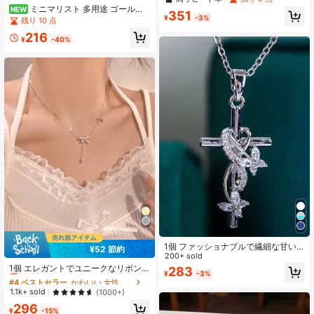
ニア クローバーペンダントネックレ
ミニマリスト 多用途 ゴールド
NEW
351
ス、女性の日常通勤・ホリデーギフ
¥
-3%
スネークチェーン スクエアペンダン
残り 10 点
ト 鎖骨チェーン
トネックレス レディース、洗練され
216
た磨き上げられた丸みを帯びたスク
¥
-40%
エアペンダントと繊細なスムーズな
スネークチェーン、日常の通勤、カ
ジュアルウェア、デート、旅行に適
し、高級感のあるラグジュアリーな
雰囲気、単独またはレイヤードで着
用可能、複数のアウトフィットスタ
イルにマッチ、ギフトまたは自分へ
のご褒美に最適、繊細な質感とエレ
ガントな外観、ヨーロッパとアメリ
カで人気のニッチアクセサリー、ネ
ックラインを美しく見せ、優雅でエ
レガントな印象を与えます
1個 ファッショナブルで繊細な甘い
¥52 節約
#4 ベストセラー
かわいい 女性のネックレス
ロマンチックなデザイン、2匹の蝶が
200+ sold
絡み合うインフィニティシンボル マ
売り切れ間近！
1個 エレガントでユニークなリボン
283
¥
-3%
イクロインレイ ホワイトジルコニア
型ペンダントネックレス、ラインス
#4 ベストセラー
#4 ベストセラー
かわいい 女性のネックレス
かわいい 女性のネックレス
銅製ペンダントネックレス、母の日
トーンとジルコニアのデコレーショ
売り切れ間近！
売り切れ間近！
1.1k+ sold
(1000+)
ギフト、儀式的な感情
ン、デイリーウェアに適しています
#4 ベストセラー
かわいい 女性のネックレス
296
¥
-15%