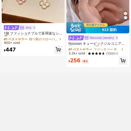
Jmy
#1 ベストセラー
四つ葉のクローバー 女性のネックレス
¥22 節約
売り切れ間近！
1個 ファッショナブルで多用途なシ
ェル菱形フラワーペンダントネック
Nooxian jewelry
#1 ベストセラー
ファンタジー 女性のネックレス
#1 ベストセラー
#1 ベストセラー
四つ葉のクローバー 女性のネックレス
四つ葉のクローバー 女性のネックレス
レス、エレガントなキャバリーチェ
600+ sold
高リピート率
売り切れ間近！
売り切れ間近！
売り切れ間近！
Nooxian キュービックジルコニアの
ーン、高級感のある美的デザイン
リボンチャーム付きネックレス バレ
#1 ベストセラー
#1 ベストセラー
ファンタジー 女性のネックレス
ファンタジー 女性のネックレス
#1 ベストセラー
四つ葉のクローバー 女性のネックレス
447
¥
ンタイン、母の日、母の日のギフト
高リピート率
高リピート率
売り切れ間近！
売り切れ間近！
2.2k+ sold
(1000+)
売り切れ間近！
#1 ベストセラー
ファンタジー 女性のネックレス
256
¥
-8%
高リピート率
売り切れ間近！