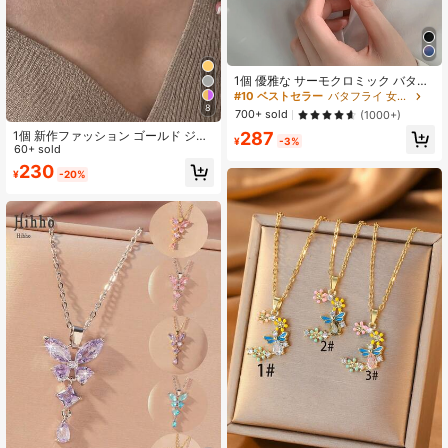
1個 優雅な サーモクロミック バタフ
ライ ペンダントネックレス、女性の
#10 ベストセラー
バタフライ 女性のネックレス
日常着、祝祭着、パーティー着に適
8
700+ sold
(1000+)
しています
1個 新作ファッション ゴールド ジル
287
¥
-3%
コニア フローラル チェーンネックレ
60+ sold
ス ジュエリー
230
¥
-20%