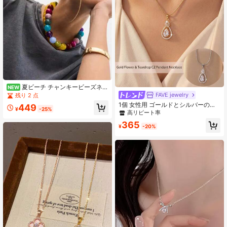
夏ビーチ チャンキービーズネッ
NEW
クレス レディース マルチカラー ハ
FAVE jewelry
残り 2 点
ンドメイド ビーズ 鎖骨チョーカー
1個 女性用 ゴールドとシルバーのデ
449
ボヘミアンジュエリー ホリデーギフ
¥
-25%
ュアルトーンペンダントネックレス
高リピート率
ト
- エレガントな花柄ペンダント キュ
365
ービックジルコニア ウォーターフォ
¥
-20%
ールデザイン インスパイアドジュエ
リー、調節可能なチェーン、デイリ
ー、誕生日、記念日の彼女への贈り
物に最適