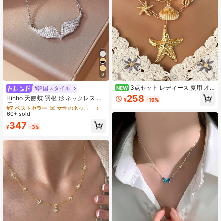
8
3点セット レディース 夏用 オ
#韓国スタイル
NEW
#7 ベストセラー
翼 女性のネックレス
ーシャンスタイル シェル&ヒトデ ネ
258
高リピート率
Hihho 天使 蝶 羽根 形 ネックレス キ
¥
-19%
ックレス ボヘミアン
ュービックジルコニア 職人技 光沢 1
#7 ベストセラー
#7 ベストセラー
翼 女性のネックレス
翼 女性のネックレス
個女性用ペンダントネックレス、豪
60+ sold
高リピート率
高リピート率
華なジュエリーの贈り物
#7 ベストセラー
翼 女性のネックレス
347
¥
-3%
高リピート率