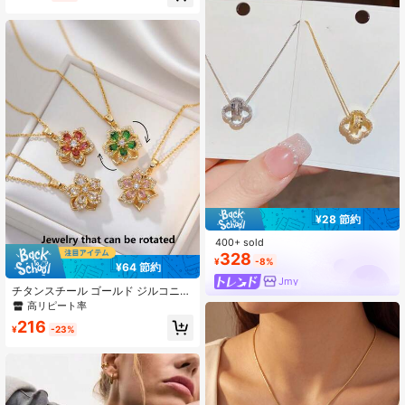
売り切れ間近！
¥28 節約
400+ sold
328
¥
-8%
¥64 節約
Jmy
チタンスチール ゴールド ジルコニア
紅梅の花ネックレス、ストレス解消
高リピート率
回転式ネックレス、高級エレガント
216
なクリスマス 新年ジュエリー、結婚
¥
-23%
式、ロマンチックなギフト、デイリ
ーコーディネートに適しています