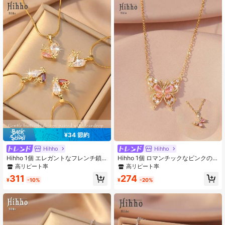
120K フォロワー
4.93
120K フォロワー
4.93
120K フォロワー
4.93
¥34 節約
Hihho
Hihho
Hihho 1個 エレガントなフレンチ鎖
Hihho 1個 ロマンチックなピンクの
骨チェーン、カラフルなバタフライ&
バタフライジルコニアネックレス |
高リピート率
高リピート率
ウォータードロップスネークボーン
エレガントなゴールドのバタフライ
311
274
チェーン、Tシャツ、キャミソール、
ペンダント | 日常着用や特別な機会
¥
-10%
¥
-20%
シャツ、ブレザーに適しています。
に適しています
デイリー、デート、集まりに適して
います。