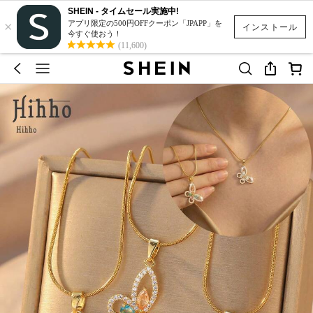
SHEIN - タイムセール実施中!
×
アプリ限定の500円OFFクーポン「JPAPP」を
インストール
今すぐ使おう！
(11,600)