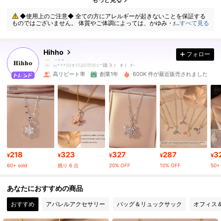
◆使用上のご注意◆ 全ての方にアレルギーが起きないことを保証する
ものではございません。 体質やご体調によっては、かゆみ・かぶれが生じ
...
すべて見る
120K フォロワー
4.93
る場合がありますので、皮膚に異常を感じたときは、すぐにご使用をお止
めいただき、専門医にご相談ください。
Hihho
フォロー
120K フォロワー
4.93
w***8
は
15時間前
に購入しました
高リピート率
創業1年
600K 件が最近販売されました
120K フォロワー
4.93
120K フォロワー
4.93
120K フォロワー
4.93
218
323
327
287
3
¥
¥
¥
¥
¥
60+ sold
残り 6 点
20% OFF
10% OFF
50+ 
120K フォロワー
4.93
あなたにおすすめの商品
おすすめ
アパレルアクセサリー
バッグ＆リュックサック
オフィス
120K フォロワー
4.93