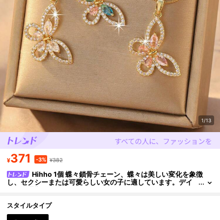
1/13
371
-3%
¥
¥382
Hihho 1個 蝶々鎖骨チェーン、蝶々は美しい変化を象徴
し、セクシーまたは可愛らしい女の子に適しています。デイ
リー、通勤、デートなどのドレスに合わせやすい
スタイルタイプ