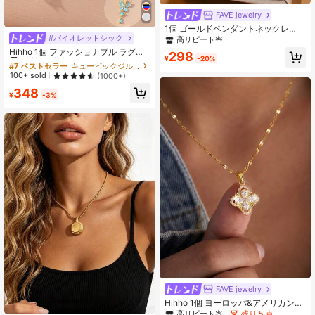
FAVE jewelry
1個 ゴールドペンダントネックレ
ス、フェアリー エナメル ピンクの涙
#バイオレットシック
#7 ベストセラー
キュービックジルコニア 女性のペンダントネックレス
高リピート率
型クリスタル フラワービーズ、繊細
高リピート率
Hihho 1個 ファッショナブル ラグジ
298
なOリングチェーン、女性への特別
¥
-20%
ュアリー パープル キュービックジル
#7 ベストセラー
#7 ベストセラー
キュービックジルコニア 女性のペンダントネックレス
キュービックジルコニア 女性のペンダントネックレス
なロマンチックなギフト
コニア 蝶デザイン ペンダントネック
高リピート率
高リピート率
100+ sold
(1000+)
レス 女性用 , デコレーション ギフト
#7 ベストセラー
キュービックジルコニア 女性のペンダントネックレス
348
¥
-3%
高リピート率
FAVE jewelry
Hihho 1個 ヨーロッパ&アメリカンラ
グジュアリースタイル ペア型ジルコ
高リピート率
残り 5 点