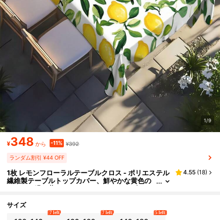
1/9
348
-11%
¥
¥392
から
ランダム割引 ¥44 OFF
1枚 レモンフローラルテーブルクロス - ポリエステル
4.55
(
18
)
繊維製テーブルトップカバー、鮮やかな黄色の
レモンと緑の葉のパターン、キッチン、ダイニ
ングルームの装飾に最適、パーティー、ピクニック
にも使えます - レモンツリーインスパイアデザイ
サイズ
ン、鮮やかなスタイル、耐久性のある生地、多用途
7 left
7 left
5 left
なテキスタイル、パーティー用品