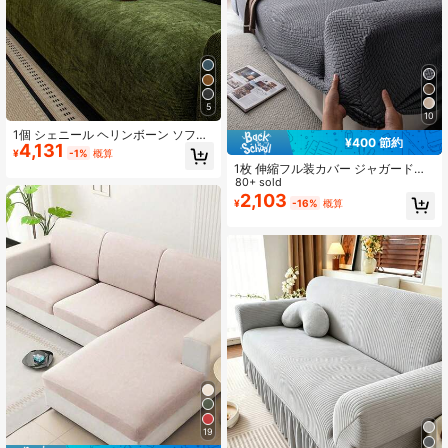
5
10
1個 シェニール ヘリンボーン ソファ
¥400 節約
4,131
カバー、ファッショナブルなラグジ
¥
-1%
概算
ュアリーソファプロテクター、装飾
1枚 伸縮フル装カバー ジャガード織
的な滑り止め 防塵 耐傷ソファカバ
り 無地ソファカバー、ミニマルデザ
80+ sold
ー、オールシーズン使用可能、寝
イン ペット対応 滑り止め 汚れ防止
2,103
¥
-16%
概算
室、リビング、書斎、オフィスに適
引っかき防止、春夏秋冬対応、洗濯
しています
機対応、ホームデコレーション、休
日の装飾
19