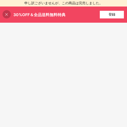
472
1,645
ァプロテクター、滑り止めデザイ
¥
-21%
概算
¥
-19%
概算
能、L字型ソファや1人/2人/3人/4人
申し訳ございませんが、この商品は完売しました。
ン、ソフトで通気性、全サイズ対
掛けソファに対応
応、季節や主題に合わせて使える、
洗濯機で洗えるソファクッションカ
30%OFF＆全品送料無料特典
完売
登録
バー
16
¥210 節約
1枚 ダークコーヒー色 フェイクレザ
1個 アイスシルク製 伸縮ソファカバ
ー ストレッチ 撥水性ソファカバー、
80+ sold
ー、夏涼しい ペット対応 汚れ防止、
200+ sold
1人掛け 2人掛け 3人掛け 4人掛けソ
洗濯機洗い可能 色落ちしにくい、室
603
893
¥
-21%
概算
¥
-19%
概算
ファに対応、伸縮性ソファカバー、
内リビング 屋外パティオ ホリデーデ
汚れ防止、快適、屋内外のリビング
コレーション、1人掛け/2人掛け/3人
ルーム、ホテルに適しています、ほ
掛け/4人掛けのL字型リクライニング
こり防止、汚れ防止
ソファ アームレスト背もたれ対応