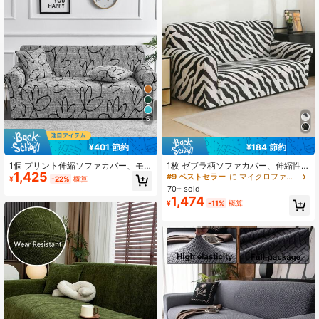
2.7K フォロワー
4.86
2.7K フォロワー
4.86
6
2.7K フォロワー
4.86
¥401 節約
¥184 節約
2.7K フォロワー
1個 プリント伸縮ソファカバー、モ
1枚 ゼブラ柄ソファカバー、伸縮性 &
4.86
1,425
ダンな汚れ防止ソファスリップカバ
シンプルデザイン オールシーズン、
#9 ベストセラー
に マイクロファイバー ソファカバー
¥
-22%
概算
ー、ミニマリストスタイルのソファ
ホームデコレーションのためのソフ
70+ sold
カバーセット、リビング、寝室、屋
ァ保護カバー
1,474
¥
-11%
概算
外ソファ、L字型チェアラウンジ、1
2.7K フォロワー
4.86
人掛け/2人掛け/3人掛け/4人掛けソ
ファクッションカバー、ホームデコ
レーションソファカバー