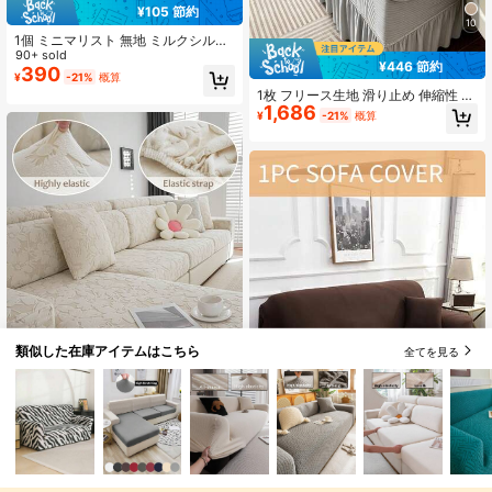
¥105 節約
10
1個 ミニマリスト 無地 ミルクシルク
ストレッチ ソファシートクッション
90+ sold
¥446 節約
カバー、オールシーズン使用可能
390
¥
-21%
概算
1枚 フリース生地 滑り止め 伸縮性 装
1,686
飾用ソファカバー、ジャカード彫刻
¥
-21%
概算
リーフ柄、ペット対策 防汚 防塵、1/
2/3/4人掛けソファ対応、オールシー
ズン
類似した在庫アイテムはこちら
全てを見る
¥126 節約
7
1枚 クリーム色プリントソファカバ
¥385 節約
ー、エラスティックバンド付き、ユ
#3 ベストセラー
に ポーラーフリース ソファカバー
ニバーサルフィット、引っかき傷防
90+ sold
1個 無地ソファカバー、伸縮性ソフ
止&滑り止め、オールシーズン使用可