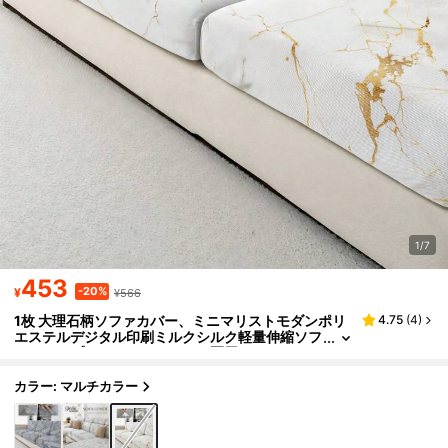
1/7
453
-20%
¥
¥566
1枚 大理石柄ソファカバー、ミニマリストモダンポリ
4.75
(
4
)
エステルデジタル印刷ミルクシルク軽量伸縮ソフ
ァスリップカバー、カジュアル夏用、オールシー
ズン対応ソファクッションカバー
カラー: マルチカラー