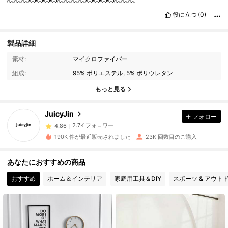
🫡🫡🫡🫡🫡🫡🫡🫡🫡🫡🫡🫡🫡🫡🫡🫡🫡🫡
役に立つ
(0)
製品詳細
素材:
マイクロファイバー
2.7K フォロワー
4.86
組成:
95% ポリエステル, 5% ポリウレタン
もっと見る
2.7K フォロワー
4.86
JuicyJin
フォロー
2.7K フォロワー
4.86
190K 件が最近販売されました
23K 回数目のご購入
2.7K フォロワー
4.86
あなたにおすすめの商品
おすすめ
ホーム＆インテリア
家庭用工具＆DIY
スポーツ & アウト
2.7K フォロワー
4.86
2.7K フォロワー
4.86